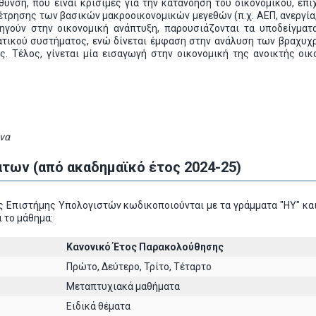
υνση, που είναι κρίσιμες για την κατανόηση του οικονομικού, επι
μέτρησης των βασικών μακροοικονομικών μεγεθών (π.χ. ΑΕΠ, ανεργία
ηγούν στην οικονομική ανάπτυξη, παρουσιάζονται τα υποδείγματ
ατικού συστήματος, ενώ δίνεται έμφαση στην ανάλυση των βραχυχ
ς. Τέλος, γίνεται μία εισαγωγή στην οικονομική της ανοικτής οι
να
των (από ακαδημαϊκό έτος 2024-25)
 Επιστήμης Υπολογιστών κωδικοποιούνται με τα γράμματα "ΗΥ" και
 το μάθημα:
Κανονικό Έτος Παρακολούθησης
Πρώτο, Δεύτερο, Τρίτο, Τέταρτο
Μεταπτυχιακά μαθήματα
Ειδικά θέματα