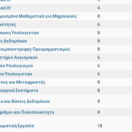
ικά IV
4
μοσμένα Μαθηματικά για Μηχανικούς
8
νότητες
6
νωση Υπολογιστών
8
ς Δεδομένων
8
κειμενοστρεφής Προγραμματισμός
8
στήριο Λογισμικού
6
ία Υπολογισμού
6
υα Υπολογιστών
6
σες και Μεταφραστές
8
ουργικά Συστήματα
8
ία και Βάσεις Δεδομένων
8
ριθμοι και Πολυπλοκότητα
8
ωματική Εργασία
18