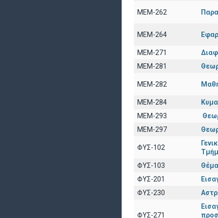
ΜΕΜ-262
Παρα
ΜΕΜ-264
Εφαρ
ΜΕΜ-271
Διαφ
ΜΕΜ-281
Θεωρ
ΜΕΜ-282
Μαθη
ΜΕΜ-284
Κυμα
ΜΕΜ-293
Θεω
ΜΕΜ-297
Θεωρ
Γενι
ΦΥΣ-102
Τμήμ
ΦΥΣ-103
Θέμα
ΦΥΣ-201
Εισα
ΦΥΣ-230
Αστρ
Εισα
ΦΥΣ-271
προσ