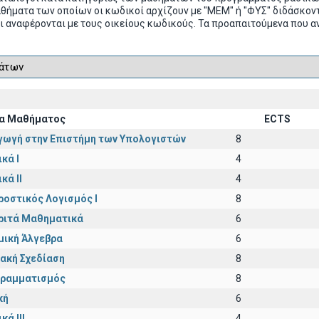
αθήματα των οποίων οι κωδικοί αρχίζουν με "ΜΕΜ" ή "ΦΥΣ" διδάσκ
ι αναφέρονται με τους οικείους κωδικούς. Τα προαπαιτούμενα που α
α Μαθήματος
ECTS
γωγή στην Επιστήμη των Υπολογιστών
8
κά I
4
κά II
4
ροστικός Λογισμός Ι
8
ριτά Μαθηματικά
6
μική Άλγεβρα
6
ακή Σχεδίαση
8
ραμματισμός
8
κή
6
κά III
4