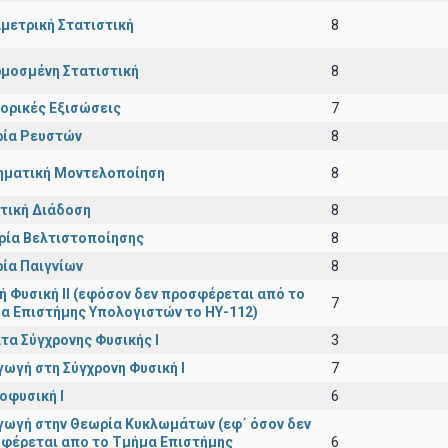
μετρική Στατιστική
8
μοσμένη Στατιστική
8
ορικές Εξισώσεις
7
ία Ρευστών
8
ματική Μοντελοποίηση
8
τική Διάδοση
8
ρία Βελτιστοποίησης
8
ία Παιγνίων
8
κή Φυσική ΙΙ (εφόσον δεν προσφέρεται από το
7
α Επιστήμης Υπολογιστών το ΗΥ-112)
τα Σύγχρονης Φυσικής Ι
3
γωγή στη Σύγχρονη Φυσική Ι
7
οφυσική Ι
6
γωγή στην Θεωρία Κυκλωμάτων (εφ΄ όσον δεν
φέρεται απο το Τμήμα Επιστήμης
6