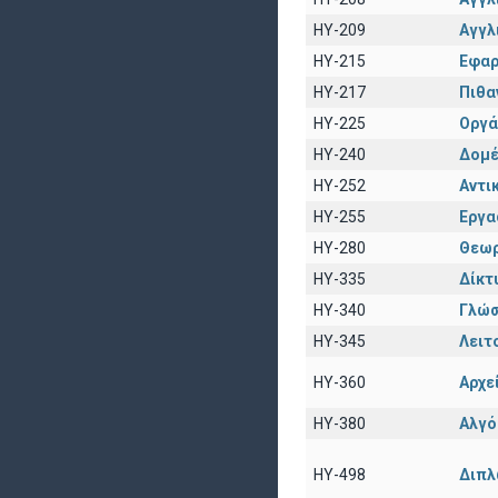
HY-209
Αγγλ
HY-215
Εφαρ
HY-217
Πιθα
HY-225
Οργά
HY-240
Δομέ
HY-252
Αντι
HY-255
Εργα
HY-280
Θεωρ
HY-335
Δίκτ
HY-340
Γλώσ
HY-345
Λειτ
HY-360
Αρχε
HY-380
Αλγό
HY-498
Διπλ