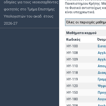
οδηγίες για τους νεοεισαχθέντες
Πανεπιστημίου Κρήτης. Μ
το Φυσικό αντιστοίχως κα
φοιτητές στο Τμήμα Επιστήμης
είναι υποχρεωτικά.
Υπολογιστών του ακαδ. έτους
2026-27
Μαθήματα κορμού
Κωδικός
Όνομ
HY-100
Εισα
HY-108
Αγγλι
HY-109
Αγγλι
HY-110
Απει
HY-118
Διακ
HY-119
Γραμ
HY-120
Ψηφι
HY-150
Προγ
HY-180
Λογι
HY-208
Αγγλι