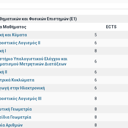
ηματικών και Φυσικών Επιστημών (Ε1)
α Μαθήματος
ECTS
κή και Κύματα
5
ροστικός Λογισμός ΙI
6
ή I
8
στήριο Υπολογιστικού Ελέγχου και
6
ματισμού Μετρητικών Διατάξεων
ή ΙΙ
6
εκτρικά Κυκλώματα
6
γωγή στην Ηλεκτρονική
6
ροστικός Λογισμός ΙΙI
8
υτική Γεωμετρία
8
είδια Γεωμετρία
8
ία Αριθμών
8