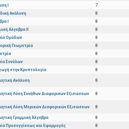
υση Ι
7
δική Ανάλυση
8
βρα Ι
8
μική Αλγεβρα ΙΙ
8
ία Ομάδων
8
ορική Γεωμετρία
8
ετρία
8
ία Συνόλων
8
γωγή στην Κρυπτολογία
8
μητική Ανάλυση
8
μητική Λύση Συνήθων Διαφορικών Εξισώσεων
8
μητική Λύση Μερικών Διαφορικών Εξισώσεων
8
μητική Γραμμική Άλγεβρα
8
ία Προσεγγίσεως και Εφαρμογές
8