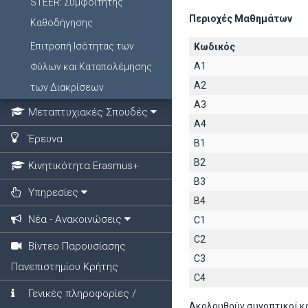
STEER: Συμφοιτητής
Περιοχές Μαθημάτων
Καθοδήγησης
Επιτροπή Ισότητας των
Κωδικός
A1
Φύλων και Καταπολέμησης
A2
των Διακρίσεων
A3
Μεταπτυχιακές Σπουδές
A4
Έρευνα
B1
B2
Κινητικότητα Erasmus+
B3
Υπηρεσίες
B4
Νέα - Ανακοινώσεις
C1
C2
Βίντεο Παρουσίασης
C3
Πανεπιστημίου Κρήτης
C4
Γενικές πληροφορίες /
Ακολουθούν συνοπτικοί κ