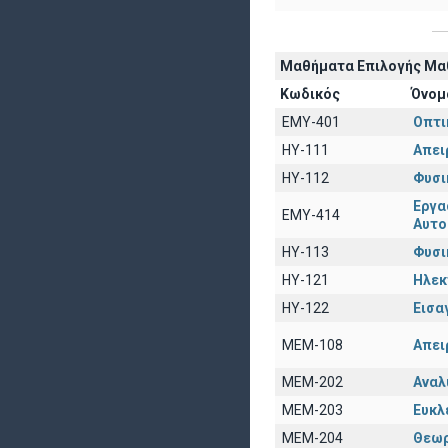
Μαθήματα Επιλογής Μαθ
Κωδικός
Όνομ
EΜY-401
Οπτι
HY-111
Απει
HY-112
Φυσικ
Εργα
ΕΜΥ-414
Αυτο
ΗΥ-113
Φυσικ
ΗΥ-121
Ηλ
ΗΥ-122
Εισα
ΜΕΜ-108
Απει
ΜΕΜ-202
Αναλ
ΜΕΜ-203
Ευκλ
ΜΕΜ-204
Θεωρ