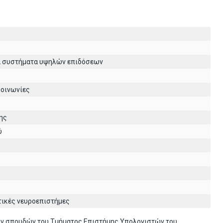
ά συστήματα υψηλών επιδόσεων
κοινωνίες
ης
ύ
τικές νευροεπιστήμες
ών σπουδών του Τμήματος Επιστήμης Υπολογιστών του