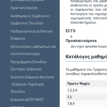
πληθωρισμός και μεγέθ
αναλύονται οι τρόποι 
Πρακτική Άσκηση
οι παράγοντες που οδ
λειτουργία του νομισμ
Ακαδημαϊκός Σύμβουλος -
νομισματικής πολιτική
πλεονεκτήματος.
Σύμβουλος Σπουδών
ECTS
Παιδαγωγική και Διδακτική
6
Επάρκεια
Προαπαιτούμενα
Δεν έχει προαπαιτούμε
Αξιολογήσεις μαθημάτων και
ποσοστά επιτυχίας
Κατάλογος μαθημά
Προγράμματα Σπουδών
Σύντομης Διάρκειας
Τα μαθήματα του Τμήματος
συνήθως παρακολουθείται
Ανώτατη διάρκεια Φοίτησης
Πρώτο Ψηφίο
- Εξαίρεση- Παράταση
1,2,3,4
Σπουδών
5,6
Διάκριση ΔΕΠΡΟΦΟΙΤ
7,8,9