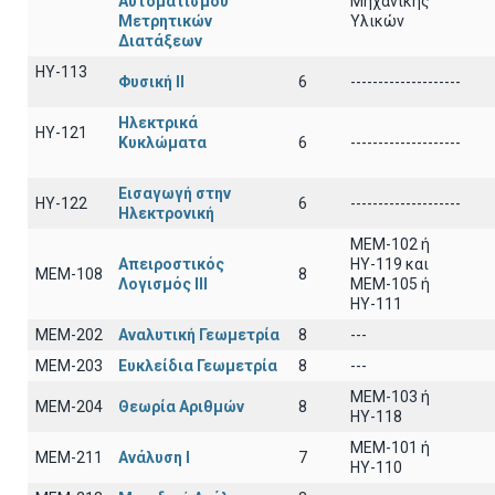
Αυτοματισμού
Μηχανικής
Μετρητικών
Υλικών
Διατάξεων
ΗΥ-113
Φυσική ΙΙ
6
--------------------
Ηλεκτρικά
ΗΥ-121
Κυκλώματα
6
--------------------
Εισαγωγή στην
ΗΥ-122
6
--------------------
Ηλεκτρονική
MEM-102 ή
Απειροστικός
ΗΥ-119 και
ΜΕΜ-108
8
Λογισμός ΙΙI
ΜΕΜ-105 ή
ΗΥ-111
ΜΕΜ-202
Αναλυτική Γεωμετρία
8
---
ΜΕΜ-203
Ευκλείδια Γεωμετρία
8
---
ΜΕΜ-103 ή
ΜΕΜ-204
Θεωρία Αριθμών
8
ΗΥ-118
ΜΕΜ-101 ή
ΜΕΜ-211
Ανάλυση Ι
7
ΗΥ-110