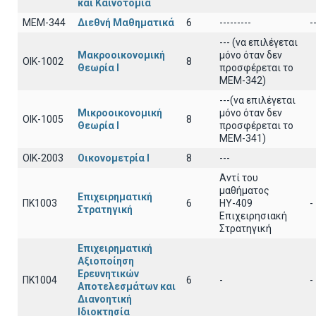
και Καινοτομία
ΜΕΜ-344
Διεθνή Μαθηματικά
6
---------
-
--- (να επιλέγεται
Μακροοικονομική
μόνο όταν δεν
ΟΙΚ-1002
8
Θεωρία Ι
προσφέρεται το
ΜΕΜ-342)
---(να επιλέγεται
Μικροοικονομική
μόνο όταν δεν
ΟΙΚ-1005
8
Θεωρία Ι
προσφέρεται το
ΜΕΜ-341)
ΟΙΚ-2003
Οικονομετρία Ι
8
---
Αντί του
μαθήματος
Επιχειρηματική
ΠΚ1003
6
ΗΥ-409
-
Στρατηγική
Επιχειρησιακή
Στρατηγική
Επιχειρηματική
Αξιοποίηση
Ερευνητικών
ΠΚ1004
6
-
-
Αποτελεσμάτων και
Διανοητική
Ιδιοκτησία