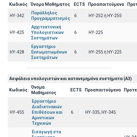
Κωδικός
Όνομα Μαθήματος
ECTS
Προαπαιτούμενα
Προ
Παράλληλος
ΗΥ-342
6
ΗΥ-252 ή ΗΥ-255
Προγραμματισμός
Αρχιτεκτονική
ΗΥ-425
Υπολογιστικών
6
HY-225
Συστημάτων
Εργαστήριο
ΗΥ-428
Ενσωματωμένων
6
ΗΥ-255 ή HY-225
Συστημάτων
Ασφάλεια υπολογιστών και κατανεμημένα συστήματα (A3)
Όνομα
Κωδικός
ECTS
Προαπαιτούμενα
Προτε
Μαθήματος
Εργαστήριο
Διαδικτυακών
ΗΥ-455
Επιθέσεων και
6
ΗΥ-335, HY-345
Αμυντικών
Τεχνικών
Εισαγωγή στα