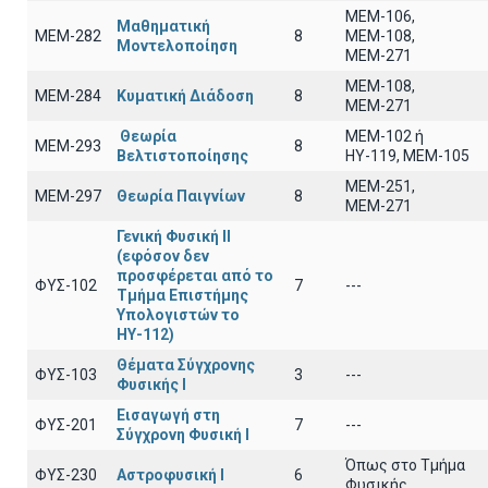
ΜΕΜ-106,
Μαθηματική
ΜΕΜ-282
8
ΜΕΜ-108,
Μοντελοποίηση
ΜΕΜ-271
ΜΕΜ-108,
ΜΕΜ-284
Κυματική Διάδοση
8
ΜΕΜ-271
Θεωρία
ΜΕΜ-102 ή
ΜΕΜ-293
8
Βελτιστοποίησης
ΗΥ-119, ΜΕΜ-105
ΜΕΜ-251,
ΜΕΜ-297
Θεωρία Παιγνίων
8
ΜΕΜ-271
Γενική Φυσική ΙΙ
(εφόσον δεν
προσφέρεται από το
ΦΥΣ-102
7
---
Τμήμα Επιστήμης
Υπολογιστών το
ΗΥ-112)
Θέματα Σύγχρονης
ΦΥΣ-103
3
---
Φυσικής Ι
Εισαγωγή στη
ΦΥΣ-201
7
---
Σύγχρονη Φυσική Ι
Όπως στο Τμήμα
ΦΥΣ-230
Αστροφυσική Ι
6
Φυσικής