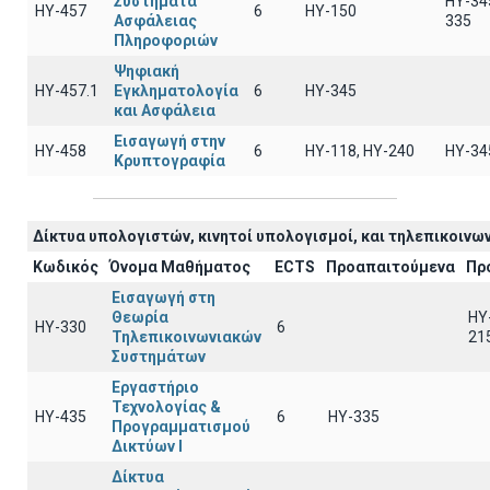
Συστήματα
HY-34
ΗΥ-457
6
HY-150
Ασφάλειας
335
Πληροφοριών
Ψηφιακή
ΗΥ-457.1
Εγκληματολογία
6
ΗΥ-345
και Ασφάλεια
Εισαγωγή στην
ΗΥ-458
6
ΗΥ-118, ΗΥ-240
ΗΥ-34
Κρυπτογραφία
Δίκτυα υπολογιστών, κινητοί υπολογισμοί, και τηλεπικοινων
Κωδικός
Όνομα Μαθήματος
ECTS
Προαπαιτούμενα
Πρ
Εισαγωγή στη
Θεωρία
HY
ΗΥ-330
6
Τηλεπικοινωνιακών
21
Συστημάτων
Εργαστήριο
Τεχνολογίας &
ΗΥ-435
6
HY-335
Προγραμματισμού
Δικτύων Ι
Δίκτυα