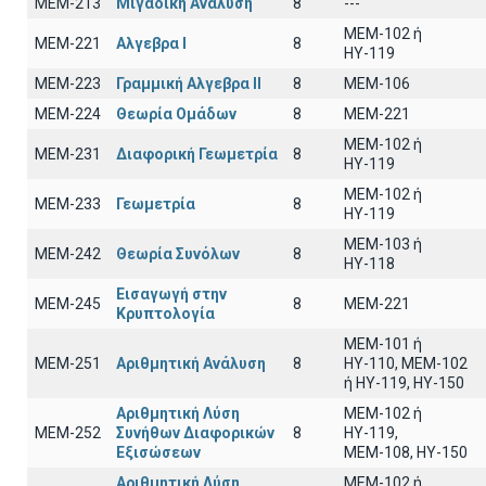
ΜΕΜ-213
Μιγαδική Ανάλυση
8
---
ΜΕΜ-102 ή
ΜΕΜ-221
Αλγεβρα Ι
8
ΗΥ-119
ΜΕΜ-223
Γραμμική Αλγεβρα ΙΙ
8
MEM-106
ΜΕΜ-224
Θεωρία Ομάδων
8
MEM-221
MEM-102 ή
ΜΕΜ-231
Διαφορική Γεωμετρία
8
ΗΥ-119
MEM-102 ή
ΜΕΜ-233
Γεωμετρία
8
ΗΥ-119
ΜΕΜ-103 ή
ΜΕΜ-242
Θεωρία Συνόλων
8
ΗΥ-118
Εισαγωγή στην
ΜΕΜ-245
8
MEM-221
Κρυπτολογία
ΜΕΜ-101 ή
ΜΕΜ-251
Αριθμητική Ανάλυση
8
ΗΥ-110, MEM-102
ή ΗΥ-119, ΗΥ-150
Αριθμητική Λύση
MEM-102 ή
ΜΕΜ-252
Συνήθων Διαφορικών
8
ΗΥ-119,
Εξισώσεων
ΜΕΜ-108, ΗΥ-150
Αριθμητική Λύση
ΜΕΜ-102 ή