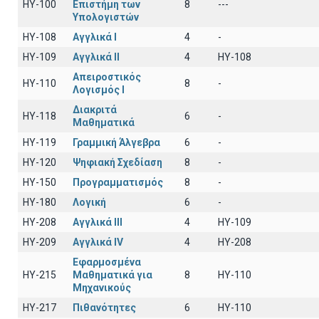
HY-100
Επιστήμη των
8
---
Υπολογιστών
HY-108
Αγγλικά I
4
-
HY-109
Αγγλικά II
4
HY-108
Απειροστικός
HY-110
8
-
Λογισμός Ι
Διακριτά
HY-118
6
-
Μαθηματικά
HY-119
Γραμμική Άλγεβρα
6
-
HY-120
Ψηφιακή Σχεδίαση
8
-
HY-150
Προγραμματισμός
8
-
HY-180
Λογική
6
-
HY-208
Αγγλικά III
4
HY-109
HY-209
Αγγλικά IV
4
HY-208
Εφαρμοσμένα
HY-215
Μαθηματικά για
8
ΗΥ-110
Μηχανικούς
HY-217
Πιθανότητες
6
ΗΥ-110