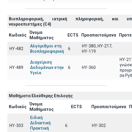
Βιοπληροφορική, ιατρική πληροφορική, και υπο
νευροεπιστήμες (C4)
Όνομα
Κωδικός
ECTS
Προαπαιτούμενα
Προτε
Μαθήματος
Αλγόριθμοι στη
HY-380, HY-217,
ΗΥ-482
6
Βιοπληροφορική
HY-119
ΗΥ-21
Διαχείριση
γνώσε
ΗΥ-489
Δεδομένων στην
6
ΗΥ-360
προγρ
Υγεία
σε Py
Μαθήματα Ελεύθερης Επιλογής
Όνομα
Κωδικός
ECTS
Προαπαιτούμενα
Π
Μαθήματος
Ειδική
Διδακτική
ΗΥ-303
6
ΗΥ-302
Πρακτική