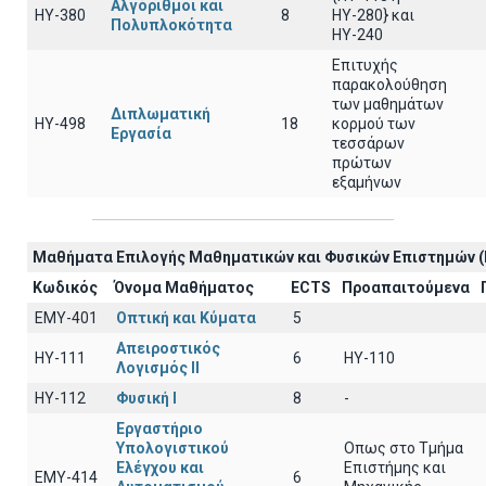
Αλγόριθμοι και
HY-380
8
ΗΥ-280} και
Πολυπλοκότητα
ΗΥ-240
Επιτυχής
παρακολούθηση
των μαθημάτων
Διπλωματική
HY-498
18
κορμού των
Εργασία
τεσσάρων
πρώτων
εξαμήνων
Μαθήματα Επιλογής Μαθηματικών και Φυσικών Επιστημών (
Κωδικός
Όνομα Μαθήματος
ECTS
Προαπαιτούμενα
EΜY-401
Οπτική και Κύματα
5
Απειροστικός
HY-111
6
HY-110
Λογισμός ΙI
HY-112
Φυσική I
8
-
Εργαστήριο
Υπολογιστικού
Οπως στο Τμήμα
Ελέγχου και
Επιστήμης και
ΕΜΥ-414
6