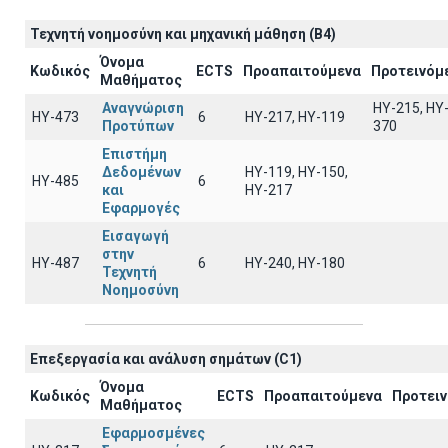
Τεχνητή νοημοσύνη και μηχανική μάθηση (B4)
Όνομα
Κωδικός
ECTS
Προαπαιτούμενα
Προτεινόμ
Μαθήματος
Αναγνώριση
HY-215, HY
ΗΥ-473
6
HY-217, HY-119
Προτύπων
370
Επιστήμη
Δεδομένων
ΗΥ-119, ΗΥ-150,
ΗΥ-485
6
και
ΗΥ-217
Εφαρμογές
Εισαγωγή
στην
ΗΥ-487
6
HY-240, HY-180
Τεχνητή
Νοημοσύνη
Επεξεργασία και ανάλυση σημάτων (C1)
Όνομα
Κωδικός
ECTS
Προαπαιτούμενα
Προτει
Μαθήματος
Εφαρμοσμένες