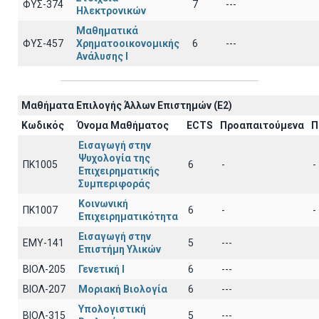
ΦΥΣ-374
7
---
Ηλεκτρονικών
Μαθηματικά
ΦΥΣ-457
Χρηματοοικονομικής
6
---
Ανάλυσης Ι
Μαθήματα Επιλογής Άλλων Επιστημών (Ε2)
Κωδικός
Όνομα Μαθήματος
ECTS
Προαπαιτούμενα
Π
Εισαγωγή στην
Ψυχολογία της
ΠΚ1005
6
-
-
Επιχειρηματικής
Συμπεριφοράς
Κοινωνική
ΠΚ1007
6
-
-
Επιχειρηματικότητα
Εισαγωγή στην
EΜY-141
5
---
Επιστήμη Υλικών
ΒΙΟΛ-205
Γενετική Ι
6
---
ΒΙΟΛ-207
Μοριακή Βιολογία
6
---
Υπολογιστική
ΒΙΟΛ-315
5
---