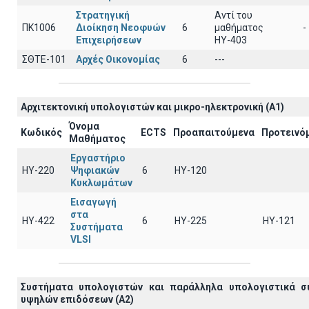
Στρατηγική
Αντί του
ΠΚ1006
Διοίκηση Νεοφυών
6
μαθήματος
-
Επιχειρήσεων
ΗΥ-403
ΣΘΤΕ-101
Αρχές Οικονομίας
6
---
Αρχιτεκτoνική υπολογιστών και μικρο-ηλεκτρονική (A1)
Όνομα
Κωδικός
ECTS
Προαπαιτούμενα
Προτεινό
Μαθήματος
Εργαστήριο
ΗΥ-220
Ψηφιακών
6
HY-120
Κυκλωμάτων
Εισαγωγή
στα
ΗΥ-422
6
HY-225
HY-121
Συστήματα
VLSI
Συστήματα υπολογιστών και παράλληλα υπολογιστικά σ
υψηλών επιδόσεων (A2)