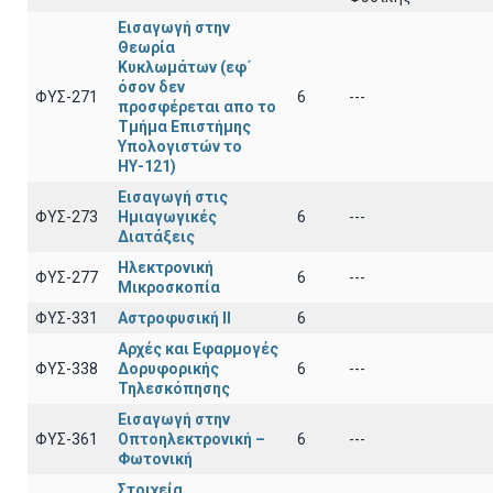
Εισαγωγή στην
Θεωρία
Κυκλωμάτων (εφ΄
όσον δεν
ΦΥΣ-271
6
---
προσφέρεται απο το
Τμήμα Επιστήμης
Υπολογιστών το
ΗΥ-121)
Εισαγωγή στις
ΦΥΣ-273
Ημιαγωγικές
6
---
Διατάξεις
Ηλεκτρονική
ΦΥΣ-277
6
---
Μικροσκοπία
ΦΥΣ-331
Αστροφυσική ΙΙ
6
Αρχές και Εφαρμογές
ΦΥΣ-338
Δορυφορικής
6
---
Τηλεσκόπησης
Εισαγωγή στην
ΦΥΣ-361
Οπτοηλεκτρονική –
6
---
Φωτονική
Στοιχεία