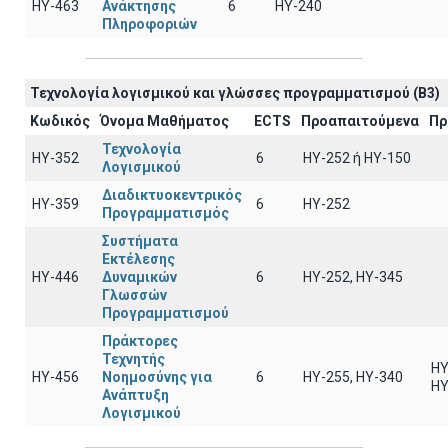
ΗΥ-463
Ανάκτησης
6
HY-240
Πληροφοριών
Τεχνολογία λογισμικού και γλώσσες προγραμματισμού (B3)
Κωδικός
Όνομα Μαθήματος
ECTS
Προαπαιτούμενα
Πρ
Τεχνολογία
ΗΥ-352
6
HY-252 ή ΗΥ-150
Λογισμικού
Διαδικτυοκεντρικός
ΗΥ-359
6
HY-252
Προγραμματισμός
Συστήματα
Εκτέλεσης
ΗΥ-446
Δυναμικών
6
ΗΥ-252, ΗΥ-345
Γλωσσών
Προγραμματισμού
Πράκτορες
Τεχνητής
ΗΥ
ΗΥ-456
Νοημοσύνης για
6
ΗΥ-255, ΗΥ-340
ΗΥ
Ανάπτυξη
Λογισμικού