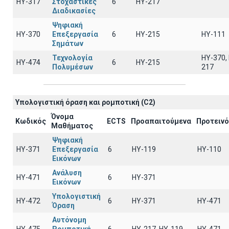
ΗΥ-317
Στοχαστικές
6
HY-217
Διαδικασίες
Ψηφιακή
ΗΥ-370
Επεξεργασία
6
HY-215
HY-111
Σημάτων
Τεχνολογία
HY-370,
ΗΥ-474
6
HY-215
Πολυμέσων
217
Υπολογιστική όραση και ρομποτική (C2)
Όνομα
Κωδικός
ECTS
Προαπαιτούμενα
Προτειν
Μαθήματος
Ψηφιακή
ΗΥ-371
Επεξεργασία
6
ΗΥ-119
ΗΥ-110
Εικόνων
Ανάλυση
ΗΥ-471
6
ΗΥ-371
Εικόνων
Υπολογιστική
ΗΥ-472
6
ΗΥ-371
ΗΥ-471
Όραση
Αυτόνομη