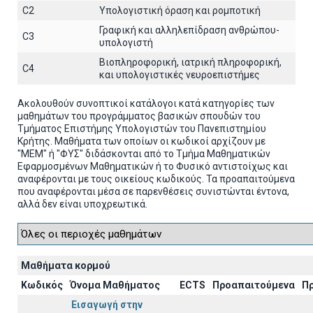
C2
Υπολογιστική όραση και ρομποτική
Γραφική και αλληλεπίδραση ανθρώπου-
C3
υπολογιστή
Βιοπληροφορική, ιατρική πληροφορική,
C4
και υπολογιστικές νευροεπιστήμες
Ακολουθούν συνοπτικοί κατάλογοι κατά κατηγορίες των
μαθημάτων του προγράμματος βασικών σπουδών του
Τμήματος Επιστήμης Υπολογιστών του Πανεπιστημίου
Κρήτης. Μαθήματα των οποίων οι κωδικοί αρχίζουν με
"ΜΕΜ" ή "ΦΥΣ" διδάσκονται από το Τμήμα Μαθηματικών
Εφαρμοσμένων Μαθηματικών ή το Φυσικό αντιστοίχως και
αναφέρονται με τους οικείους κωδικούς. Τα προαπαιτούμενα
που αναφέρονται μέσα σε παρενθέσεις συνιστώνται έντονα,
αλλά δεν είναι υποχρεωτικά.
Μαθήματα κορμού
Κωδικός
Όνομα Μαθήματος
ECTS
Προαπαιτούμενα
Π
Εισαγωγή στην