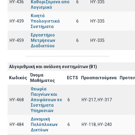
ΗΥ-436
Καθοριζόμενα από
6
HY-335
Λογισμικό
Κινητά
ΗΥ-439
Υπολογιστικά
6
HY-335
Συστήματα
Εργαστήριο
ΗΥ-459
Μετρήσεων
6
ΗΥ-335
Διαδικτύου
Αλγοριθμική και ανάλυση συστημάτων (B1)
Όνομα
Κωδικός
ECTS
Προαπαιτούμενα
Προτει
Μαθήματος
Θεωρία
Παιγνίων και
ΗΥ-468
Αποφάσεων σε
6
ΗΥ-217, ΗΥ-317
Συστήματα
Υπηρεσιών
Δυναμική
ΗΥ-484
Πολύπλοκων
6
ΗΥ-118, ΗΥ-240
Δικτύων