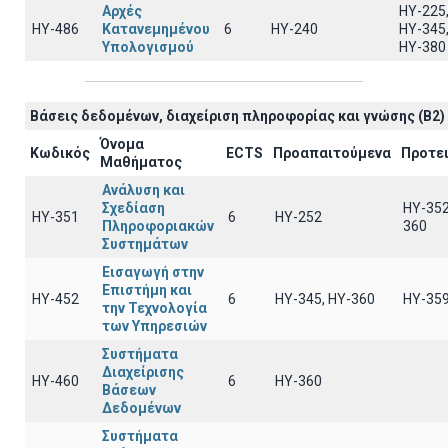
Αρχές
ΗΥ-225
ΗΥ-486
Κατανεμημένου
6
ΗΥ-240
ΗΥ-345
Υπολογισμού
ΗΥ-380
Βάσεις δεδομένων, διαχείριση πληροφορίας και γνώσης (B2)
Όνομα
Κωδικός
ECTS
Προαπαιτούμενα
Προτε
Μαθήματος
Ανάλυση και
Σχεδίαση
HY-352
ΗΥ-351
6
HY-252
Πληροφοριακών
360
Συστημάτων
Εισαγωγή στην
Επιστήμη και
ΗΥ-452
6
ΗΥ-345, ΗΥ-360
HY-35
την Τεχνολογία
των Υπηρεσιών
Συστήματα
Διαχείρισης
ΗΥ-460
6
HY-360
Βάσεων
Δεδομένων
Συστήματα