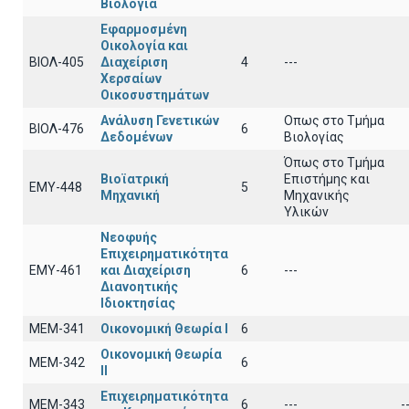
Βιολογία
Εφαρμοσμένη
Οικολογία και
ΒΙΟΛ-405
Διαχείριση
4
---
Χερσαίων
Οικοσυστημάτων
Ανάλυση Γενετικών
Οπως στο Τμήμα
ΒΙΟΛ-476
6
Δεδομένων
Βιολογίας
Όπως στο Τμήμα
Βιοϊατρική
Επιστήμης και
ΕΜΥ-448
5
Μηχανική
Μηχανικής
Υλικών
Νεοφυής
Επιχειρηματικότητα
ΕΜΥ-461
και Διαχείριση
6
---
Διανοητικής
Ιδιοκτησίας
ΜΕΜ-341
Οικονομική Θεωρία Ι
6
Οικονομική Θεωρία
ΜΕΜ-342
6
ΙΙ
Επιχειρηματικότητα
ΜΕΜ-343
6
---
-