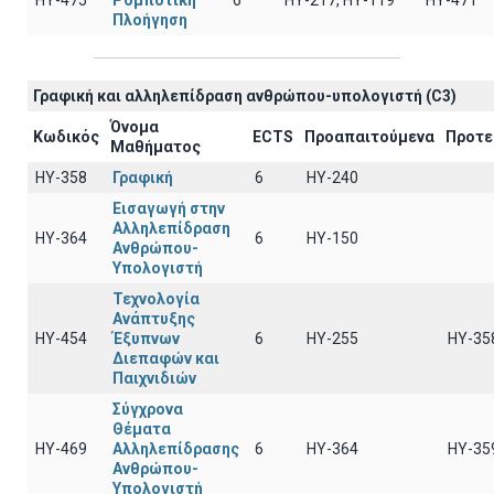
ΗΥ-475
Ρομποτική
6
HY-217, HY-119
ΗΥ-471
Πλοήγηση
Γραφική και αλληλεπίδραση ανθρώπου-υπολογιστή (C3)
Όνομα
Κωδικός
ECTS
Προαπαιτούμενα
Προτε
Μαθήματος
ΗΥ-358
Γραφική
6
HY-240
Εισαγωγή στην
Αλληλεπίδραση
ΗΥ-364
6
ΗΥ-150
Ανθρώπου-
Υπολογιστή
Τεχνολογία
Ανάπτυξης
ΗΥ-454
Έξυπνων
6
ΗΥ-255
ΗΥ-35
Διεπαφών και
Παιχνιδιών
Σύγχρονα
Θέματα
ΗΥ-469
Αλληλεπίδρασης
6
ΗΥ-364
ΗΥ-35
Ανθρώπου-
Υπολογιστή