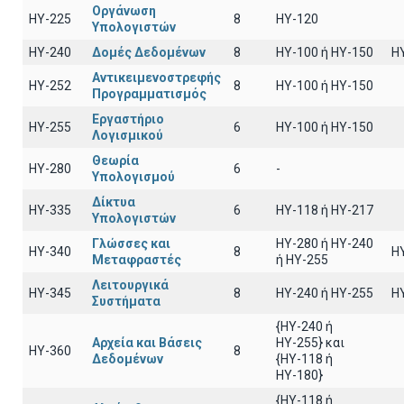
Οργάνωση
HY-225
8
HY-120
Υπολογιστών
HY-240
Δομές Δεδομένων
8
HY-100 ή HY-150
H
Αντικειμενοστρεφής
HY-252
8
ΗΥ-100 ή HY-150
Προγραμματισμός
Εργαστήριο
HY-255
6
ΗΥ-100 ή ΗΥ-150
Λογισμικού
Θεωρία
HY-280
6
-
Υπολογισμού
Δίκτυα
HY-335
6
ΗΥ-118 ή ΗΥ-217
Υπολογιστών
Γλώσσες και
HY-280 ή HY-240
HY-340
8
H
Μεταφραστές
ή HY-255
Λειτουργικά
HY-345
8
HY-240 ή HY-255
H
Συστήματα
{HY-240 ή
Αρχεία και Βάσεις
ΗΥ-255} και
HY-360
8
Δεδομένων
{ΗΥ-118 ή
ΗΥ-180}
{HY-118 ή