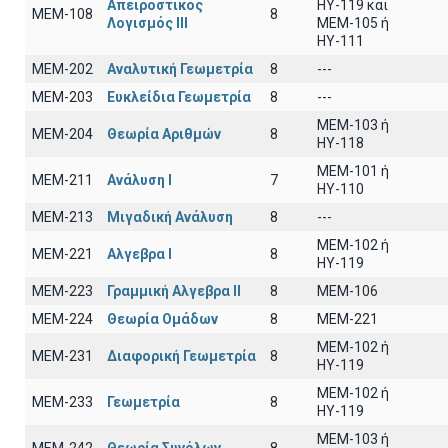
Απειροστικός
ΗΥ-119 και
ΜΕΜ-108
8
Λογισμός ΙΙI
ΜΕΜ-105 ή
ΗΥ-111
ΜΕΜ-202
Αναλυτική Γεωμετρία
8
---
ΜΕΜ-203
Ευκλείδια Γεωμετρία
8
---
ΜΕΜ-103 ή
ΜΕΜ-204
Θεωρία Αριθμών
8
ΗΥ-118
ΜΕΜ-101 ή
ΜΕΜ-211
Ανάλυση Ι
7
ΗΥ-110
ΜΕΜ-213
Μιγαδική Ανάλυση
8
---
ΜΕΜ-102 ή
ΜΕΜ-221
Αλγεβρα Ι
8
ΗΥ-119
ΜΕΜ-223
Γραμμική Αλγεβρα ΙΙ
8
MEM-106
ΜΕΜ-224
Θεωρία Ομάδων
8
MEM-221
MEM-102 ή
ΜΕΜ-231
Διαφορική Γεωμετρία
8
ΗΥ-119
MEM-102 ή
ΜΕΜ-233
Γεωμετρία
8
ΗΥ-119
ΜΕΜ-103 ή