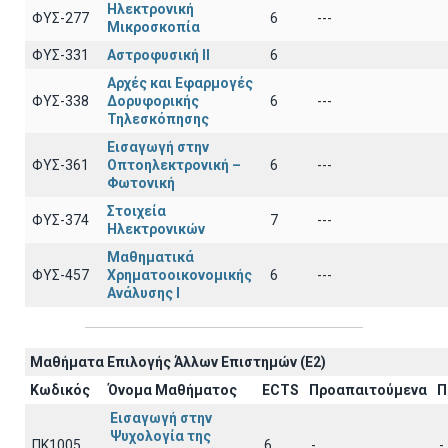
Ηλεκτρονική
ΦΥΣ-277
6
---
Μικροσκοπία
ΦΥΣ-331
Αστροφυσική ΙΙ
6
Αρχές και Εφαρμογές
ΦΥΣ-338
Δορυφορικής
6
---
Τηλεσκόπησης
Εισαγωγή στην
ΦΥΣ-361
Οπτοηλεκτρονική –
6
---
Φωτονική
Στοιχεία
ΦΥΣ-374
7
---
Ηλεκτρονικών
Μαθηματικά
ΦΥΣ-457
Χρηματοοικονομικής
6
---
Ανάλυσης Ι
Μαθήματα Επιλογής Άλλων Επιστημών (Ε2)
Κωδικός
Όνομα Μαθήματος
ECTS
Προαπαιτούμενα
Π
Εισαγωγή στην
Ψυχολογία της
ΠΚ1005
6
-
-