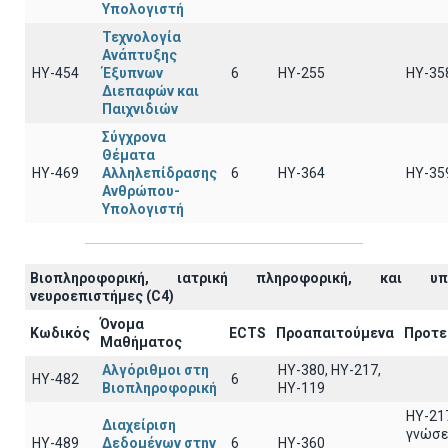
Υπολογιστή
Τεχνολογία
Ανάπτυξης
ΗΥ-454
Έξυπνων
6
ΗΥ-255
ΗΥ-35
Διεπαφών και
Παιχνιδιών
Σύγχρονα
Θέματα
ΗΥ-469
Αλληλεπίδρασης
6
ΗΥ-364
ΗΥ-35
Ανθρώπου-
Υπολογιστή
Βιοπληροφορική, ιατρική πληροφορική, και υπο
νευροεπιστήμες (C4)
Όνομα
Κωδικός
ECTS
Προαπαιτούμενα
Προτε
Μαθήματος
Αλγόριθμοι στη
HY-380, HY-217,
ΗΥ-482
6
Βιοπληροφορική
HY-119
ΗΥ-21
Διαχείριση
γνώσε
ΗΥ-489
Δεδομένων στην
6
ΗΥ-360