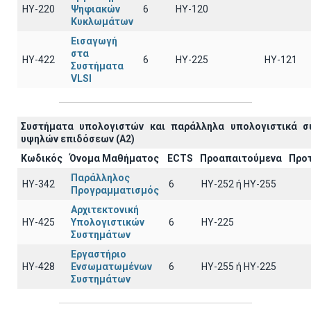
ΗΥ-220
Ψηφιακών
6
HY-120
Κυκλωμάτων
Εισαγωγή
στα
ΗΥ-422
6
HY-225
HY-121
Συστήματα
VLSI
Συστήματα υπολογιστών και παράλληλα υπολογιστικά σ
υψηλών επιδόσεων (A2)
Κωδικός
Όνομα Μαθήματος
ECTS
Προαπαιτούμενα
Προ
Παράλληλος
ΗΥ-342
6
ΗΥ-252 ή ΗΥ-255
Προγραμματισμός
Αρχιτεκτονική
ΗΥ-425
Υπολογιστικών
6
HY-225
Συστημάτων
Εργαστήριο
ΗΥ-428
Ενσωματωμένων
6
ΗΥ-255 ή HY-225
Συστημάτων