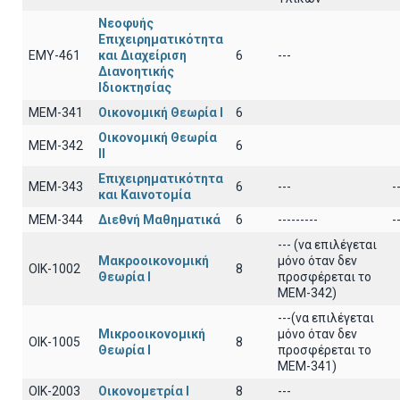
Νεοφυής
Επιχειρηματικότητα
ΕΜΥ-461
και Διαχείριση
6
---
Διανοητικής
Ιδιοκτησίας
ΜΕΜ-341
Οικονομική Θεωρία Ι
6
Οικονομική Θεωρία
ΜΕΜ-342
6
ΙΙ
Επιχειρηματικότητα
ΜΕΜ-343
6
---
-
και Καινοτομία
ΜΕΜ-344
Διεθνή Μαθηματικά
6
---------
-
--- (να επιλέγεται
Μακροοικονομική
μόνο όταν δεν
ΟΙΚ-1002
8
Θεωρία Ι
προσφέρεται το
ΜΕΜ-342)
---(να επιλέγεται
Μικροοικονομική
μόνο όταν δεν
ΟΙΚ-1005
8
Θεωρία Ι
προσφέρεται το
ΜΕΜ-341)
ΟΙΚ-2003
Οικονομετρία Ι
8
---