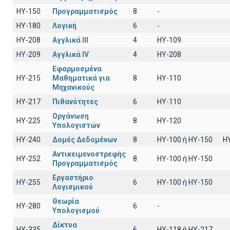
HY-150
Προγραμματισμός
8
-
HY-180
Λογική
6
-
HY-208
Αγγλικά III
4
HY-109
HY-209
Αγγλικά IV
4
HY-208
Εφαρμοσμένα
HY-215
Μαθηματικά για
8
ΗΥ-110
Μηχανικούς
HY-217
Πιθανότητες
6
ΗΥ-110
Οργάνωση
HY-225
8
HY-120
Υπολογιστών
HY-240
Δομές Δεδομένων
8
HY-100 ή HY-150
H
Αντικειμενοστρεφής
HY-252
8
ΗΥ-100 ή HY-150
Προγραμματισμός
Εργαστήριο
HY-255
6
ΗΥ-100 ή ΗΥ-150
Λογισμικού
Θεωρία
HY-280
6
-
Υπολογισμού
Δίκτυα
HY-335
6
ΗΥ-118 ή ΗΥ-217