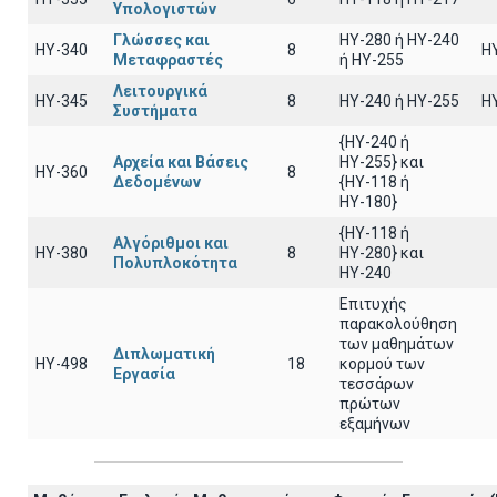
Υπολογιστών
Γλώσσες και
HY-280 ή HY-240
HY-340
8
H
Μεταφραστές
ή HY-255
Λειτουργικά
HY-345
8
HY-240 ή HY-255
H
Συστήματα
{HY-240 ή
Αρχεία και Βάσεις
ΗΥ-255} και
HY-360
8
Δεδομένων
{ΗΥ-118 ή
ΗΥ-180}
{HY-118 ή
Αλγόριθμοι και
HY-380
8
ΗΥ-280} και
Πολυπλοκότητα
ΗΥ-240
Επιτυχής
παρακολούθηση
των μαθημάτων
Διπλωματική
HY-498
18
κορμού των
Εργασία
τεσσάρων
πρώτων
εξαμήνων