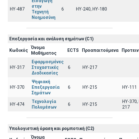
Εισαγωγή
στην
ΗΥ-487
6
HY-240, HY-180
Τεχνητή
Νοημοσύνη
Επεξεργασία και ανάλυση σημάτων (C1)
Όνομα
Κωδικός
ECTS
Προαπαιτούμενα
Προτει
Μαθήματος
Εφαρμοσμένες
ΗΥ-317
Στοχαστικές
6
HY-217
Διαδικασίες
Ψηφιακή
ΗΥ-370
Επεξεργασία
6
HY-215
HY-111
Σημάτων
Τεχνολογία
HY-370,
ΗΥ-474
6
HY-215
Πολυμέσων
217
Υπολογιστική όραση και ρομποτική (C2)
Όνομα