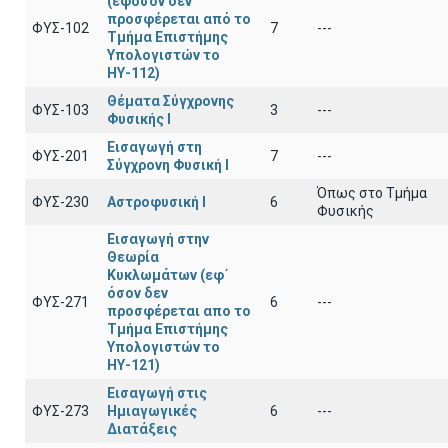
(εφόσον δεν
προσφέρεται από το
ΦΥΣ-102
7
---
Τμήμα Επιστήμης
Υπολογιστών το
ΗΥ-112)
Θέματα Σύγχρονης
ΦΥΣ-103
3
---
Φυσικής Ι
Εισαγωγή στη
ΦΥΣ-201
7
---
Σύγχρονη Φυσική Ι
Όπως στο Τμήμα
ΦΥΣ-230
Αστροφυσική Ι
6
Φυσικής
Εισαγωγή στην
Θεωρία
Κυκλωμάτων (εφ΄
όσον δεν
ΦΥΣ-271
6
---
προσφέρεται απο το
Τμήμα Επιστήμης
Υπολογιστών το
ΗΥ-121)
Εισαγωγή στις
ΦΥΣ-273
Ημιαγωγικές
6
---
Διατάξεις