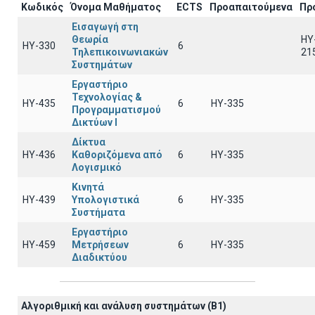
Κωδικός
Όνομα Μαθήματος
ECTS
Προαπαιτούμενα
Πρ
Εισαγωγή στη
Θεωρία
HY
ΗΥ-330
6
Τηλεπικοινωνιακών
21
Συστημάτων
Εργαστήριο
Τεχνολογίας &
ΗΥ-435
6
HY-335
Προγραμματισμού
Δικτύων Ι
Δίκτυα
ΗΥ-436
Καθοριζόμενα από
6
HY-335
Λογισμικό
Κινητά
ΗΥ-439
Υπολογιστικά
6
HY-335
Συστήματα
Εργαστήριο
ΗΥ-459
Μετρήσεων
6
ΗΥ-335
Διαδικτύου
Αλγοριθμική και ανάλυση συστημάτων (B1)