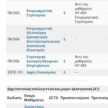
Αντί του
μαθήματος
Επιχειρηματική
ΠΚ1003
6
ΗΥ-409
-
Στρατηγική
Επιχειρησιακή
Στρατηγική
Επιχειρηματική
Αξιοποίηση
Ερευνητικών
ΠΚ1004
6
-
-
Αποτελεσμάτων και
Διανοητική
Ιδιοκτησία
Στρατηγική
Αντί του
ΠΚ1006
Διοίκηση Νεοφυών
6
μαθήματος
-
Επιχειρήσεων
ΗΥ-403
ΣΘΤΕ-101
Αρχές Οικονομίας
6
---
Αρχιτεκτoνική υπολογιστών και μικρο-ηλεκτρονική (A1)
Όνομα
Κωδικός
ECTS
Προαπαιτούμενα
Προτεινό
Μαθήματος
Εργαστήριο