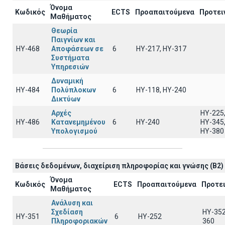
Όνομα
Κωδικός
ECTS
Προαπαιτούμενα
Προτει
Μαθήματος
Θεωρία
Παιγνίων και
ΗΥ-468
Αποφάσεων σε
6
ΗΥ-217, ΗΥ-317
Συστήματα
Υπηρεσιών
Δυναμική
ΗΥ-484
Πολύπλοκων
6
ΗΥ-118, ΗΥ-240
Δικτύων
Αρχές
ΗΥ-225
ΗΥ-486
Κατανεμημένου
6
ΗΥ-240
ΗΥ-345
Υπολογισμού
ΗΥ-380
Βάσεις δεδομένων, διαχείριση πληροφορίας και γνώσης (B2)
Όνομα
Κωδικός
ECTS
Προαπαιτούμενα
Προτε
Μαθήματος
Ανάλυση και
Σχεδίαση
HY-352
ΗΥ-351
6
HY-252
Πληροφοριακών
360