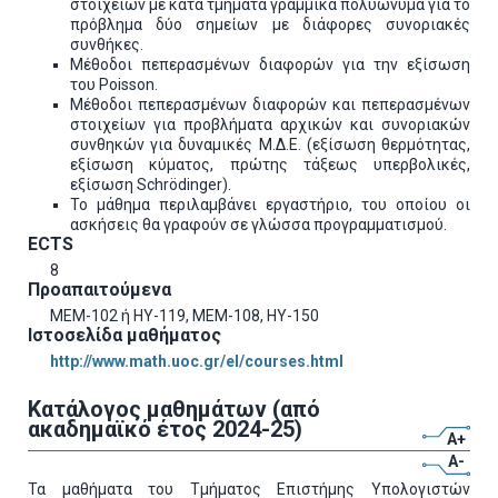
στοιχείων με κατά τμήματα γραμμικά πολυώνυμα για το
πρόβλημα δύο σημείων με διάφορες συνοριακές
συνθήκες.
Mέθοδοι πεπερασμένων διαφορών για την εξίσωση
του Poisson.
Mέθοδοι πεπερασμένων διαφορών και πεπερασμένων
στοιχείων για προβλήματα αρχικών και συνοριακών
συνθηκών για δυναμικές M.Δ.E. (εξίσωση θερμότητας,
εξίσωση κύματος, πρώτης τάξεως υπερβολικές,
εξίσωση Schrödinger).
Το μάθημα περιλαμβάνει εργαστήριο, του οποίου οι
ασκήσεις θα γραφούν σε γλώσσα προγραμματισμού.
ECTS
8
Προαπαιτούμενα
ΜΕΜ-102 ή ΗΥ-119, ΜΕΜ-108, ΗΥ-150
Ιστοσελίδα μαθήματος
http://www.math.uoc.gr/el/courses.html
Κατάλογος μαθημάτων (από
ακαδημαϊκό έτος 2024-25)
A+
A-
Τα μαθήματα του Τμήματος Επιστήμης Υπολογιστών