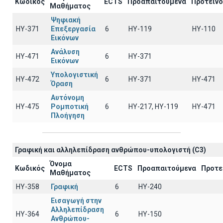
Κωδικός
ECTS
Προαπαιτούμενα
Προτειν
Μαθήματος
Ψηφιακή
ΗΥ-371
Επεξεργασία
6
ΗΥ-119
ΗΥ-110
Εικόνων
Ανάλυση
ΗΥ-471
6
ΗΥ-371
Εικόνων
Υπολογιστική
ΗΥ-472
6
ΗΥ-371
ΗΥ-471
Όραση
Αυτόνομη
ΗΥ-475
Ρομποτική
6
HY-217, HY-119
ΗΥ-471
Πλοήγηση
Γραφική και αλληλεπίδραση ανθρώπου-υπολογιστή (C3)
Όνομα
Κωδικός
ECTS
Προαπαιτούμενα
Προτε
Μαθήματος
ΗΥ-358
Γραφική
6
HY-240
Εισαγωγή στην
Αλληλεπίδραση
ΗΥ-364
6
ΗΥ-150
Ανθρώπου-