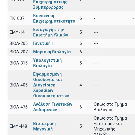
Επιχειρηματικής
Συμπεριφοράς
Κοινωνική
ΠΚ1007
6
-
-
Επιχειρηματικότητα
Εισαγωγή στην
EΜY-141
5
---
Επιστήμη Υλικών
ΒΙΟΛ-205
Γενετική Ι
6
---
ΒΙΟΛ-207
Μοριακή Βιολογία
6
---
Υπολογιστική
ΒΙΟΛ-315
5
---
Βιολογία
Εφαρμοσμένη
Οικολογία και
ΒΙΟΛ-405
Διαχείριση
4
---
Χερσαίων
Οικοσυστημάτων
Ανάλυση Γενετικών
Οπως στο Τμήμα
ΒΙΟΛ-476
6
Δεδομένων
Βιολογίας
Όπως στο Τμήμα
Βιοϊατρική
Επιστήμης και
ΕΜΥ-448
5
Μηχανική
Μηχανικής
Υλικών