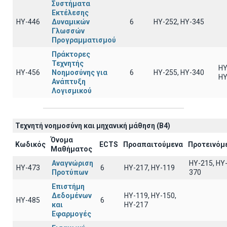
Συστήματα
Εκτέλεσης
ΗΥ-446
Δυναμικών
6
ΗΥ-252, ΗΥ-345
Γλωσσών
Προγραμματισμού
Πράκτορες
Τεχνητής
ΗΥ
ΗΥ-456
Νοημοσύνης για
6
ΗΥ-255, ΗΥ-340
ΗΥ
Ανάπτυξη
Λογισμικού
Τεχνητή νοημοσύνη και μηχανική μάθηση (B4)
Όνομα
Κωδικός
ECTS
Προαπαιτούμενα
Προτεινόμ
Μαθήματος
Αναγνώριση
HY-215, HY
ΗΥ-473
6
HY-217, HY-119
Προτύπων
370
Επιστήμη
Δεδομένων
ΗΥ-119, ΗΥ-150,
ΗΥ-485
6
και
ΗΥ-217
Εφαρμογές