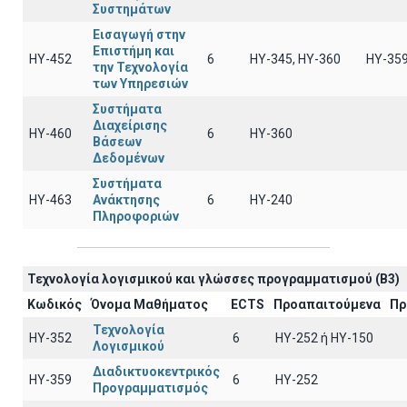
Συστημάτων
Εισαγωγή στην
Επιστήμη και
ΗΥ-452
6
ΗΥ-345, ΗΥ-360
HY-35
την Τεχνολογία
των Υπηρεσιών
Συστήματα
Διαχείρισης
ΗΥ-460
6
HY-360
Βάσεων
Δεδομένων
Συστήματα
ΗΥ-463
Ανάκτησης
6
HY-240
Πληροφοριών
Τεχνολογία λογισμικού και γλώσσες προγραμματισμού (B3)
Κωδικός
Όνομα Μαθήματος
ECTS
Προαπαιτούμενα
Πρ
Τεχνολογία
ΗΥ-352
6
HY-252 ή ΗΥ-150
Λογισμικού
Διαδικτυοκεντρικός
ΗΥ-359
6
HY-252
Προγραμματισμός