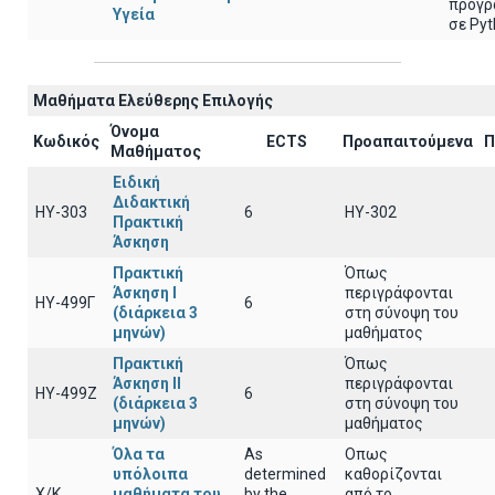
προγρ
Υγεία
σε Py
Μαθήματα Ελεύθερης Επιλογής
Όνομα
Κωδικός
ECTS
Προαπαιτούμενα
Π
Μαθήματος
Ειδική
Διδακτική
ΗΥ-303
6
ΗΥ-302
Πρακτική
Άσκηση
Πρακτική
Όπως
Άσκηση Ι
περιγράφονται
ΗΥ-499Γ
6
(διάρκεια 3
στη σύνοψη του
μηνών)
μαθήματος
Πρακτική
Όπως
Άσκηση ΙΙ
περιγράφονται
ΗΥ-499Ζ
6
(διάρκεια 3
στη σύνοψη του
μηνών)
μαθήματος
Όλα τα
As
Οπως
υπόλοιπα
determined
καθορίζονται
Χ/Κ
μαθήματα του
by the
από το