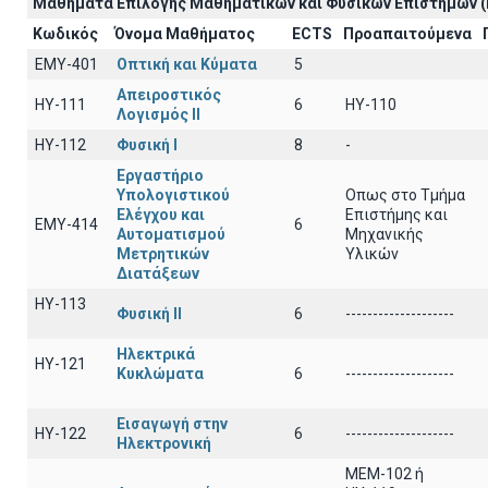
Μαθήματα Επιλογής Μαθηματικών και Φυσικών Επιστημών (
Κωδικός
Όνομα Μαθήματος
ECTS
Προαπαιτούμενα
EΜY-401
Οπτική και Κύματα
5
Απειροστικός
HY-111
6
HY-110
Λογισμός ΙI
HY-112
Φυσική I
8
-
Εργαστήριο
Υπολογιστικού
Οπως στο Τμήμα
Ελέγχου και
Επιστήμης και
ΕΜΥ-414
6
Αυτοματισμού
Μηχανικής
Μετρητικών
Υλικών
Διατάξεων
ΗΥ-113
Φυσική ΙΙ
6
--------------------
Ηλεκτρικά
ΗΥ-121
Κυκλώματα
6
--------------------
Εισαγωγή στην
ΗΥ-122
6
--------------------
Ηλεκτρονική
MEM-102 ή