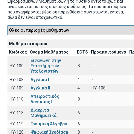
Εφαρμοσμένων Μαθηματικών ή το Φυσικό αντιστοίχως και
αναφέρονται με τους οικείους κωδικούς. Τα προαπαιτούμενα
που αναφέρονται μέσα σε παρενθέσεις συνιστώνται έντονα,
αλλά δεν είναι υποχρεωτικά.
Μαθήματα κορμού
Κωδικός
Όνομα Μαθήματος
ECTS
Προαπαιτούμενα
Π
Εισαγωγή στην
HY-100
Επιστήμη των
8
---
Υπολογιστών
HY-108
Αγγλικά I
4
-
HY-109
Αγγλικά II
4
HY-108
Απειροστικός
HY-110
8
-
Λογισμός Ι
Διακριτά
HY-118
6
-
Μαθηματικά
HY-119
Γραμμική Άλγεβρα
6
-
HY-120
Ψηφιακή Σχεδίαση
8
-