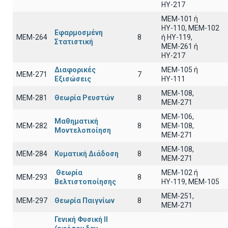
ΗΥ-217
ΜΕΜ-101 ή
ΗΥ-110, MEM-102
Εφαρμοσμένη
ΜΕΜ-264
8
ή ΗΥ-119,
Στατιστική
ΜΕΜ-261 ή
ΗΥ-217
Διαφορικές
ΜΕΜ-105 ή
ΜΕΜ-271
7
Εξισώσεις
ΗΥ-111
ΜΕΜ-108,
ΜΕΜ-281
Θεωρία Ρευστών
8
ΜΕΜ-271
ΜΕΜ-106,
Μαθηματική
ΜΕΜ-282
8
ΜΕΜ-108,
Μοντελοποίηση
ΜΕΜ-271
ΜΕΜ-108,
ΜΕΜ-284
Κυματική Διάδοση
8
ΜΕΜ-271
Θεωρία
ΜΕΜ-102 ή
ΜΕΜ-293
8
Βελτιστοποίησης
ΗΥ-119, ΜΕΜ-105
ΜΕΜ-251,
ΜΕΜ-297
Θεωρία Παιγνίων
8
ΜΕΜ-271
Γενική Φυσική ΙΙ