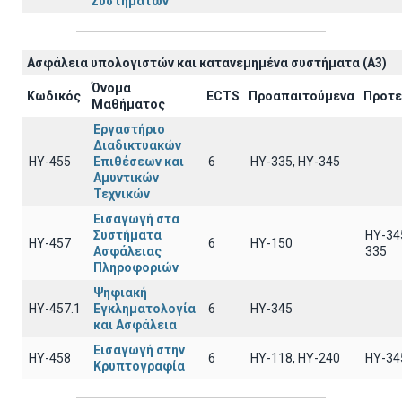
Συστημάτων
Ασφάλεια υπολογιστών και κατανεμημένα συστήματα (A3)
Όνομα
Κωδικός
ECTS
Προαπαιτούμενα
Προτε
Μαθήματος
Εργαστήριο
Διαδικτυακών
ΗΥ-455
Επιθέσεων και
6
ΗΥ-335, HY-345
Αμυντικών
Τεχνικών
Εισαγωγή στα
Συστήματα
HY-34
ΗΥ-457
6
HY-150
Ασφάλειας
335
Πληροφοριών
Ψηφιακή
ΗΥ-457.1
Εγκληματολογία
6
ΗΥ-345
και Ασφάλεια
Εισαγωγή στην
ΗΥ-458
6
ΗΥ-118, ΗΥ-240
ΗΥ-34
Κρυπτογραφία