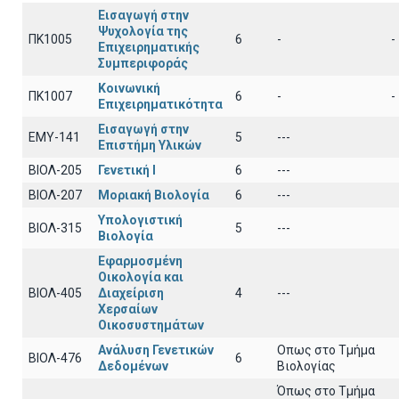
Εισαγωγή στην
Ψυχολογία της
ΠΚ1005
6
-
-
Επιχειρηματικής
Συμπεριφοράς
Κοινωνική
ΠΚ1007
6
-
-
Επιχειρηματικότητα
Εισαγωγή στην
EΜY-141
5
---
Επιστήμη Υλικών
ΒΙΟΛ-205
Γενετική Ι
6
---
ΒΙΟΛ-207
Μοριακή Βιολογία
6
---
Υπολογιστική
ΒΙΟΛ-315
5
---
Βιολογία
Εφαρμοσμένη
Οικολογία και
ΒΙΟΛ-405
Διαχείριση
4
---
Χερσαίων
Οικοσυστημάτων
Ανάλυση Γενετικών
Οπως στο Τμήμα
ΒΙΟΛ-476
6
Δεδομένων
Βιολογίας
Όπως στο Τμήμα