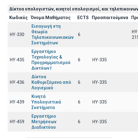
Δίκτυα υπολογιστών, κινητοί υπολογισμοί, και τηλεπικοινων
Κωδικός
Όνομα Μαθήματος
ECTS
Προαπαιτούμενα
Πρ
Εισαγωγή στη
Θεωρία
HY
ΗΥ-330
6
Τηλεπικοινωνιακών
21
Συστημάτων
Εργαστήριο
Τεχνολογίας &
ΗΥ-435
6
HY-335
Προγραμματισμού
Δικτύων Ι
Δίκτυα
ΗΥ-436
Καθοριζόμενα από
6
HY-335
Λογισμικό
Κινητά
ΗΥ-439
Υπολογιστικά
6
HY-335
Συστήματα
Εργαστήριο
ΗΥ-459
Μετρήσεων
6
ΗΥ-335
Διαδικτύου