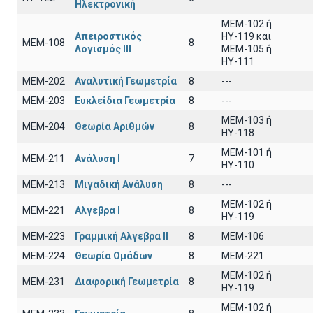
Ηλεκτρονική
MEM-102 ή
Απειροστικός
ΗΥ-119 και
ΜΕΜ-108
8
Λογισμός ΙΙI
ΜΕΜ-105 ή
ΗΥ-111
ΜΕΜ-202
Αναλυτική Γεωμετρία
8
---
ΜΕΜ-203
Ευκλείδια Γεωμετρία
8
---
ΜΕΜ-103 ή
ΜΕΜ-204
Θεωρία Αριθμών
8
ΗΥ-118
ΜΕΜ-101 ή
ΜΕΜ-211
Ανάλυση Ι
7
ΗΥ-110
ΜΕΜ-213
Μιγαδική Ανάλυση
8
---
ΜΕΜ-102 ή
ΜΕΜ-221
Αλγεβρα Ι
8
ΗΥ-119
ΜΕΜ-223
Γραμμική Αλγεβρα ΙΙ
8
MEM-106
ΜΕΜ-224
Θεωρία Ομάδων
8
MEM-221
MEM-102 ή
ΜΕΜ-231
Διαφορική Γεωμετρία
8
ΗΥ-119
MEM-102 ή