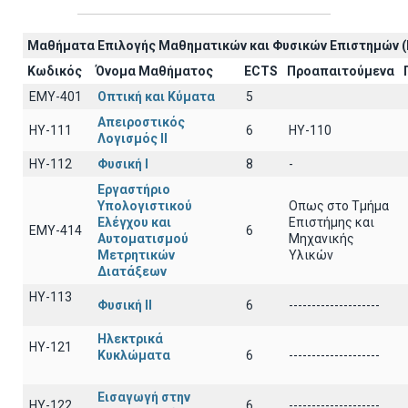
Μαθήματα Επιλογής Μαθηματικών και Φυσικών Επιστημών (
Κωδικός
Όνομα Μαθήματος
ECTS
Προαπαιτούμενα
EΜY-401
Οπτική και Κύματα
5
Απειροστικός
HY-111
6
HY-110
Λογισμός ΙI
HY-112
Φυσική I
8
-
Εργαστήριο
Υπολογιστικού
Οπως στο Τμήμα
Ελέγχου και
Επιστήμης και
ΕΜΥ-414
6
Αυτοματισμού
Μηχανικής
Μετρητικών
Υλικών
Διατάξεων
ΗΥ-113
Φυσική ΙΙ
6
--------------------
Ηλεκτρικά
ΗΥ-121
Κυκλώματα
6
--------------------
Εισαγωγή στην
ΗΥ-122
6
--------------------