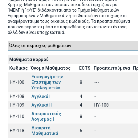
Κρήτης. Μαθήματα των οποίων οι κωδικοί αρχίζουν με
"ΜΕΜ" ή "ΦΥΣ" διδάσκονται από το Τμήμα Μαθηματικών
Εφαρμοσμένων Μαθηματικών ή το Φυσικό αντιστοίχως και
αναφέρονται με τους οικείους κωδικούς. Τα προαπαιτούμενα
που αναφέρονται μέσα σε παρενθέσεις συνιστώνται έντονα,
αλλά δεν είναι υποχρεωτικά.
Μαθήματα κορμού
Κωδικός
Όνομα Μαθήματος
ECTS
Προαπαιτούμενα
Π
Εισαγωγή στην
HY-100
Επιστήμη των
8
---
Υπολογιστών
HY-108
Αγγλικά I
4
-
HY-109
Αγγλικά II
4
HY-108
Απειροστικός
HY-110
8
-
Λογισμός Ι
Διακριτά
HY-118
6
-
Μαθηματικά