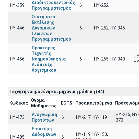
Διαδικτυοκεντρικός
ΗΥ-359
6
HY-252
Προγραμματισμός
Συστήματα
Εκτέλεσης
ΗΥ-446
Δυναμικών
6
ΗΥ-252, ΗΥ-345
Γλωσσών
Προγραμματισμού
Πράκτορες
Τεχνητής
ΗΥ
ΗΥ-456
Νοημοσύνης για
6
ΗΥ-255, ΗΥ-340
ΗΥ
Ανάπτυξη
Λογισμικού
Τεχνητή νοημοσύνη και μηχανική μάθηση (B4)
Όνομα
Κωδικός
ECTS
Προαπαιτούμενα
Προτεινόμ
Μαθήματος
Αναγνώριση
HY-215, HY
ΗΥ-473
6
HY-217, HY-119
Προτύπων
370
Επιστήμη
Δεδομένων
ΗΥ-119, ΗΥ-150,
ΗΥ-485
6