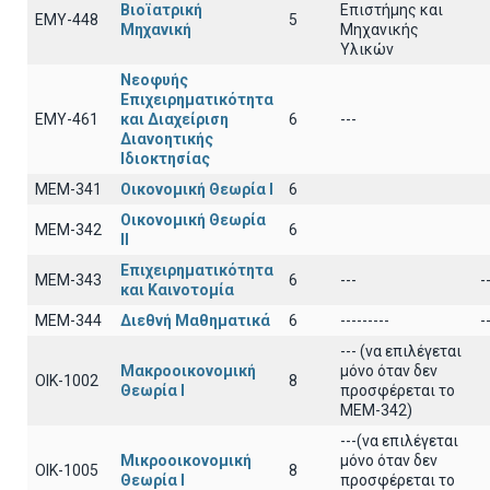
Βιοϊατρική
Επιστήμης και
ΕΜΥ-448
5
Μηχανική
Μηχανικής
Υλικών
Νεοφυής
Επιχειρηματικότητα
ΕΜΥ-461
και Διαχείριση
6
---
Διανοητικής
Ιδιοκτησίας
ΜΕΜ-341
Οικονομική Θεωρία Ι
6
Οικονομική Θεωρία
ΜΕΜ-342
6
ΙΙ
Επιχειρηματικότητα
ΜΕΜ-343
6
---
-
και Καινοτομία
ΜΕΜ-344
Διεθνή Μαθηματικά
6
---------
-
--- (να επιλέγεται
Μακροοικονομική
μόνο όταν δεν
ΟΙΚ-1002
8
Θεωρία Ι
προσφέρεται το
ΜΕΜ-342)
---(να επιλέγεται
Μικροοικονομική
μόνο όταν δεν
ΟΙΚ-1005
8
Θεωρία Ι
προσφέρεται το