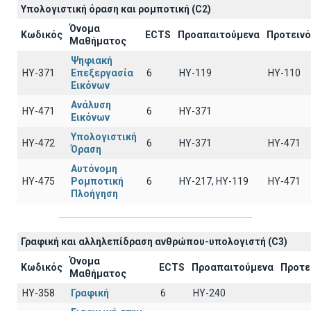
Υπολογιστική όραση και ρομποτική (C2)
Όνομα
Κωδικός
ECTS
Προαπαιτούμενα
Προτειν
Μαθήματος
Ψηφιακή
ΗΥ-371
Επεξεργασία
6
ΗΥ-119
ΗΥ-110
Εικόνων
Ανάλυση
ΗΥ-471
6
ΗΥ-371
Εικόνων
Υπολογιστική
ΗΥ-472
6
ΗΥ-371
ΗΥ-471
Όραση
Αυτόνομη
ΗΥ-475
Ρομποτική
6
HY-217, HY-119
ΗΥ-471
Πλοήγηση
Γραφική και αλληλεπίδραση ανθρώπου-υπολογιστή (C3)
Όνομα
Κωδικός
ECTS
Προαπαιτούμενα
Προτε
Μαθήματος
ΗΥ-358
Γραφική
6
HY-240