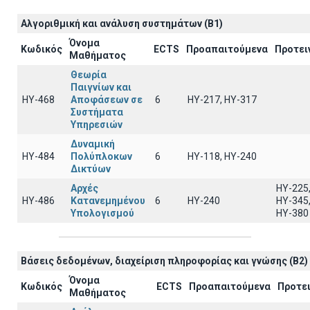
Αλγοριθμική και ανάλυση συστημάτων (B1)
Όνομα
Κωδικός
ECTS
Προαπαιτούμενα
Προτει
Μαθήματος
Θεωρία
Παιγνίων και
ΗΥ-468
Αποφάσεων σε
6
ΗΥ-217, ΗΥ-317
Συστήματα
Υπηρεσιών
Δυναμική
ΗΥ-484
Πολύπλοκων
6
ΗΥ-118, ΗΥ-240
Δικτύων
Αρχές
ΗΥ-225
ΗΥ-486
Κατανεμημένου
6
ΗΥ-240
ΗΥ-345
Υπολογισμού
ΗΥ-380
Βάσεις δεδομένων, διαχείριση πληροφορίας και γνώσης (B2)
Όνομα
Κωδικός
ECTS
Προαπαιτούμενα
Προτε
Μαθήματος