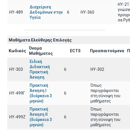
ΗΥ-21
Διαχείριση
γνώσε
ΗΥ-489
Δεδομένων στην
6
ΗΥ-360
προγρ
Υγεία
σε Py
Μαθήματα Ελεύθερης Επιλογής
Όνομα
Κωδικός
ECTS
Προαπαιτούμενα
Π
Μαθήματος
Ειδική
Διδακτική
ΗΥ-303
6
ΗΥ-302
Πρακτική
Άσκηση
Πρακτική
Όπως
Άσκηση Ι
περιγράφονται
ΗΥ-499Γ
6
(διάρκεια 3
στη σύνοψη του
μηνών)
μαθήματος
Πρακτική
Όπως
Άσκηση ΙΙ
περιγράφονται
ΗΥ-499Ζ
6
(διάρκεια 3
στη σύνοψη του
μηνών)
μαθήματος