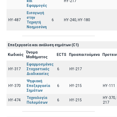
και
ΗΥ-217
Εφαρμογές
Εισαγωγή
στην
ΗΥ-487
6
HY-240, HY-180
Τεχνητή
Νοημοσύνη
Επεξεργασία και ανάλυση σημάτων (C1)
Όνομα
Κωδικός
ECTS
Προαπαιτούμενα
Προτει
Μαθήματος
Εφαρμοσμένες
ΗΥ-317
Στοχαστικές
6
HY-217
Διαδικασίες
Ψηφιακή
ΗΥ-370
Επεξεργασία
6
HY-215
HY-111
Σημάτων
Τεχνολογία
HY-370,
ΗΥ-474
6
HY-215
Πολυμέσων
217