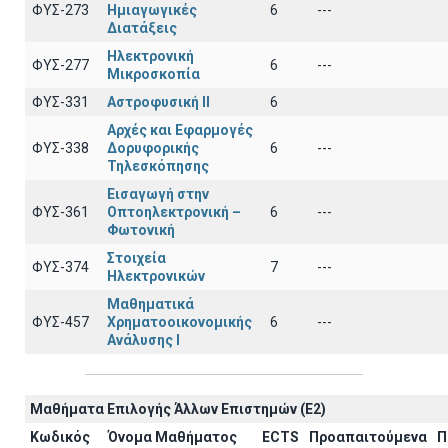
ΦΥΣ-273
Ημιαγωγικές
6
---
Διατάξεις
Ηλεκτρονική
ΦΥΣ-277
6
---
Μικροσκοπία
ΦΥΣ-331
Αστροφυσική ΙΙ
6
Αρχές και Εφαρμογές
ΦΥΣ-338
Δορυφορικής
6
---
Τηλεσκόπησης
Εισαγωγή στην
ΦΥΣ-361
Οπτοηλεκτρονική –
6
---
Φωτονική
Στοιχεία
ΦΥΣ-374
7
---
Ηλεκτρονικών
Μαθηματικά
ΦΥΣ-457
Χρηματοοικονομικής
6
---
Ανάλυσης Ι
Μαθήματα Επιλογής Άλλων Επιστημών (Ε2)
Κωδικός
Όνομα Μαθήματος
ECTS
Προαπαιτούμενα
Π