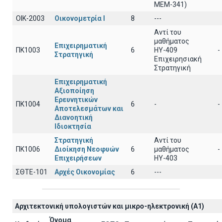
ΜΕΜ-341)
ΟΙΚ-2003
Οικονομετρία Ι
8
---
Αντί του
μαθήματος
Επιχειρηματική
ΠΚ1003
6
ΗΥ-409
-
Στρατηγική
Επιχειρησιακή
Στρατηγική
Επιχειρηματική
Αξιοποίηση
Ερευνητικών
ΠΚ1004
6
-
-
Αποτελεσμάτων και
Διανοητική
Ιδιοκτησία
Στρατηγική
Αντί του
ΠΚ1006
Διοίκηση Νεοφυών
6
μαθήματος
-
Επιχειρήσεων
ΗΥ-403
ΣΘΤΕ-101
Αρχές Οικονομίας
6
---
Αρχιτεκτoνική υπολογιστών και μικρο-ηλεκτρονική (A1)
Όνομα