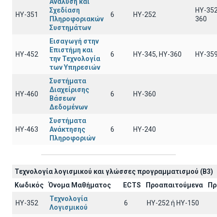
Ανάλυση και
Σχεδίαση
HY-352
ΗΥ-351
6
HY-252
Πληροφοριακών
360
Συστημάτων
Εισαγωγή στην
Επιστήμη και
ΗΥ-452
6
ΗΥ-345, ΗΥ-360
HY-35
την Τεχνολογία
των Υπηρεσιών
Συστήματα
Διαχείρισης
ΗΥ-460
6
HY-360
Βάσεων
Δεδομένων
Συστήματα
ΗΥ-463
Ανάκτησης
6
HY-240
Πληροφοριών
Τεχνολογία λογισμικού και γλώσσες προγραμματισμού (B3)
Κωδικός
Όνομα Μαθήματος
ECTS
Προαπαιτούμενα
Πρ
Τεχνολογία
ΗΥ-352
6
HY-252 ή ΗΥ-150
Λογισμικού