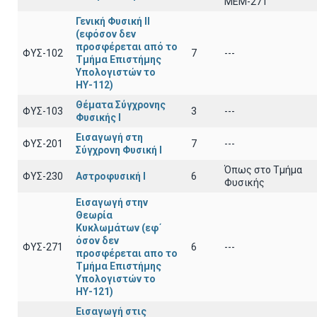
ΜΕΜ-271
Γενική Φυσική ΙΙ
(εφόσον δεν
προσφέρεται από το
ΦΥΣ-102
7
---
Τμήμα Επιστήμης
Υπολογιστών το
ΗΥ-112)
Θέματα Σύγχρονης
ΦΥΣ-103
3
---
Φυσικής Ι
Εισαγωγή στη
ΦΥΣ-201
7
---
Σύγχρονη Φυσική Ι
Όπως στο Τμήμα
ΦΥΣ-230
Αστροφυσική Ι
6
Φυσικής
Εισαγωγή στην
Θεωρία
Κυκλωμάτων (εφ΄
όσον δεν
ΦΥΣ-271
6
---
προσφέρεται απο το
Τμήμα Επιστήμης
Υπολογιστών το
ΗΥ-121)
Εισαγωγή στις