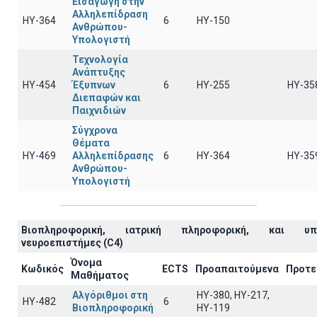
Εισαγωγή στην
Αλληλεπίδραση
ΗΥ-364
6
ΗΥ-150
Ανθρώπου-
Υπολογιστή
Τεχνολογία
Ανάπτυξης
ΗΥ-454
Έξυπνων
6
ΗΥ-255
ΗΥ-35
Διεπαφών και
Παιχνιδιών
Σύγχρονα
Θέματα
ΗΥ-469
Αλληλεπίδρασης
6
ΗΥ-364
ΗΥ-35
Ανθρώπου-
Υπολογιστή
Βιοπληροφορική, ιατρική πληροφορική, και υπο
νευροεπιστήμες (C4)
Όνομα
Κωδικός
ECTS
Προαπαιτούμενα
Προτε
Μαθήματος
Αλγόριθμοι στη
HY-380, HY-217,
ΗΥ-482
6
Βιοπληροφορική
HY-119