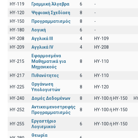
HY-119
Γραμμική Άλγεβρα
6
-
HY-120
Ψηφιακή Σχεδίαση
8
-
HY-150
Προγραμματισμός
8
-
HY-180
Λογική
6
-
HY-208
Αγγλικά III
4
HY-109
HY-209
Αγγλικά IV
4
HY-208
Εφαρμοσμένα
HY-215
Μαθηματικά για
8
ΗΥ-110
Μηχανικούς
HY-217
Πιθανότητες
6
ΗΥ-110
Οργάνωση
HY-225
8
HY-120
Υπολογιστών
HY-240
Δομές Δεδομένων
8
HY-100 ή HY-150
H
Αντικειμενοστρεφής
HY-252
8
ΗΥ-100 ή HY-150
Προγραμματισμός
Εργαστήριο
HY-255
6
ΗΥ-100 ή ΗΥ-150
Λογισμικού
Θεωρία