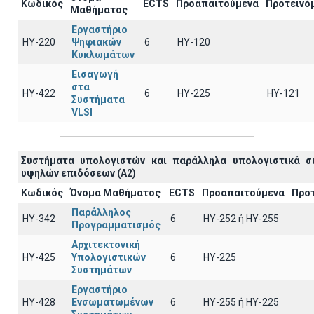
Κωδικός
ECTS
Προαπαιτούμενα
Προτεινό
Μαθήματος
Εργαστήριο
ΗΥ-220
Ψηφιακών
6
HY-120
Κυκλωμάτων
Εισαγωγή
στα
ΗΥ-422
6
HY-225
HY-121
Συστήματα
VLSI
Συστήματα υπολογιστών και παράλληλα υπολογιστικά σ
υψηλών επιδόσεων (A2)
Κωδικός
Όνομα Μαθήματος
ECTS
Προαπαιτούμενα
Προ
Παράλληλος
ΗΥ-342
6
ΗΥ-252 ή ΗΥ-255
Προγραμματισμός
Αρχιτεκτονική
ΗΥ-425
Υπολογιστικών
6
HY-225
Συστημάτων
Εργαστήριο
ΗΥ-428
Ενσωματωμένων
6
ΗΥ-255 ή HY-225