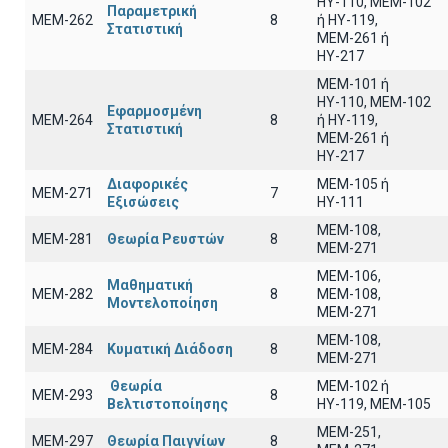
ΗΥ-110, MEM-102
Παραμετρική
ΜΕΜ-262
8
ή ΗΥ-119,
Στατιστική
ΜΕΜ-261 ή
ΗΥ-217
ΜΕΜ-101 ή
ΗΥ-110, MEM-102
Εφαρμοσμένη
ΜΕΜ-264
8
ή ΗΥ-119,
Στατιστική
ΜΕΜ-261 ή
ΗΥ-217
Διαφορικές
ΜΕΜ-105 ή
ΜΕΜ-271
7
Εξισώσεις
ΗΥ-111
ΜΕΜ-108,
ΜΕΜ-281
Θεωρία Ρευστών
8
ΜΕΜ-271
ΜΕΜ-106,
Μαθηματική
ΜΕΜ-282
8
ΜΕΜ-108,
Μοντελοποίηση
ΜΕΜ-271
ΜΕΜ-108,
ΜΕΜ-284
Κυματική Διάδοση
8
ΜΕΜ-271
Θεωρία
ΜΕΜ-102 ή
ΜΕΜ-293
8
Βελτιστοποίησης
ΗΥ-119, ΜΕΜ-105
ΜΕΜ-251,
ΜΕΜ-297
Θεωρία Παιγνίων
8