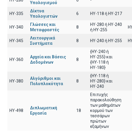
HY-280
6
-
Υπολογισμού
Δίκτυα
HY-335
6
ΗΥ-118 ή ΗΥ-217
Υπολογιστών
Γλώσσες και
HY-280 ή HY-240
HY-340
8
H
Μεταφραστές
ή HY-255
Λειτουργικά
HY-345
8
HY-240 ή HY-255
H
Συστήματα
{HY-240 ή
Αρχεία και Βάσεις
ΗΥ-255} και
HY-360
8
Δεδομένων
{ΗΥ-118 ή
ΗΥ-180}
{HY-118 ή
Αλγόριθμοι και
HY-380
8
ΗΥ-280} και
Πολυπλοκότητα
ΗΥ-240
Επιτυχής
παρακολούθηση
των μαθημάτων
Διπλωματική
HY-498
18
κορμού των
Εργασία
τεσσάρων
πρώτων
εξαμήνων