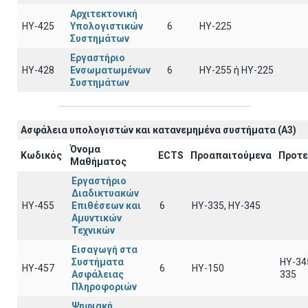
Αρχιτεκτονική
ΗΥ-425
Υπολογιστικών
6
HY-225
Συστημάτων
Εργαστήριο
ΗΥ-428
Ενσωματωμένων
6
ΗΥ-255 ή HY-225
Συστημάτων
Ασφάλεια υπολογιστών και κατανεμημένα συστήματα (A3)
Όνομα
Κωδικός
ECTS
Προαπαιτούμενα
Προτε
Μαθήματος
Εργαστήριο
Διαδικτυακών
ΗΥ-455
Επιθέσεων και
6
ΗΥ-335, HY-345
Αμυντικών
Τεχνικών
Εισαγωγή στα
Συστήματα
HY-34
ΗΥ-457
6
HY-150
Ασφάλειας
335
Πληροφοριών
Ψηφιακή