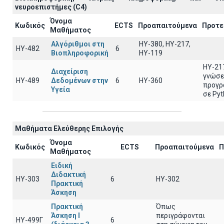
νευροεπιστήμες (C4)
Όνομα
Κωδικός
ECTS
Προαπαιτούμενα
Προτε
Μαθήματος
Αλγόριθμοι στη
HY-380, HY-217,
ΗΥ-482
6
Βιοπληροφορική
HY-119
ΗΥ-21
Διαχείριση
γνώσε
ΗΥ-489
Δεδομένων στην
6
ΗΥ-360
προγρ
Υγεία
σε Py
Μαθήματα Ελεύθερης Επιλογής
Όνομα
Κωδικός
ECTS
Προαπαιτούμενα
Π
Μαθήματος
Ειδική
Διδακτική
ΗΥ-303
6
ΗΥ-302
Πρακτική
Άσκηση
Πρακτική
Όπως
Άσκηση Ι
περιγράφονται
ΗΥ-499Γ
6