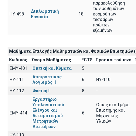
παρακολούθηση
των μαθημάτων
Διπλωματική
HY-498
18
κορμού των
Εργασία
τεσσάρων
πρώτων
εξαμήνων
Μαθήματα Επιλογής Μαθηματικών και Φυσικών Επιστημών (
Κωδικός
Όνομα Μαθήματος
ECTS
Προαπαιτούμενα
EΜY-401
Οπτική και Κύματα
5
Απειροστικός
HY-111
6
HY-110
Λογισμός ΙI
HY-112
Φυσική I
8
-
Εργαστήριο
Υπολογιστικού
Οπως στο Τμήμα
Ελέγχου και
Επιστήμης και
ΕΜΥ-414
6
Αυτοματισμού
Μηχανικής
Μετρητικών
Υλικών
Διατάξεων
ΗΥ-113