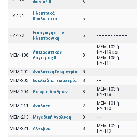
Φυσική ΙΙ
6
--------------------
Ηλεκτρικά
ΗΥ-121
Κυκλώματα
6
--------------------
Εισαγωγή στην
ΗΥ-122
6
--------------------
Ηλεκτρονική
MEM-102 ή
Απειροστικός
ΗΥ-119 και
ΜΕΜ-108
8
Λογισμός ΙΙI
ΜΕΜ-105 ή
ΗΥ-111
ΜΕΜ-202
Αναλυτική Γεωμετρία
8
---
ΜΕΜ-203
Ευκλείδια Γεωμετρία
8
---
ΜΕΜ-103 ή
ΜΕΜ-204
Θεωρία Αριθμών
8
ΗΥ-118
ΜΕΜ-101 ή
ΜΕΜ-211
Ανάλυση Ι
7
ΗΥ-110
ΜΕΜ-213
Μιγαδική Ανάλυση
8
---
ΜΕΜ-102 ή
ΜΕΜ-221
Αλγεβρα Ι
8
ΗΥ-119