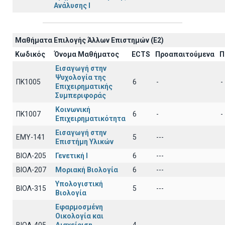
Ανάλυσης Ι
Μαθήματα Επιλογής Άλλων Επιστημών (Ε2)
Κωδικός
Όνομα Μαθήματος
ECTS
Προαπαιτούμενα
Π
Εισαγωγή στην
Ψυχολογία της
ΠΚ1005
6
-
-
Επιχειρηματικής
Συμπεριφοράς
Κοινωνική
ΠΚ1007
6
-
-
Επιχειρηματικότητα
Εισαγωγή στην
EΜY-141
5
---
Επιστήμη Υλικών
ΒΙΟΛ-205
Γενετική Ι
6
---
ΒΙΟΛ-207
Μοριακή Βιολογία
6
---
Υπολογιστική
ΒΙΟΛ-315
5
---
Βιολογία
Εφαρμοσμένη
Οικολογία και