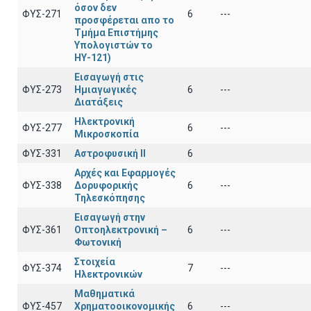
όσον δεν
ΦΥΣ-271
6
---
προσφέρεται απο το
Τμήμα Επιστήμης
Υπολογιστών το
ΗΥ-121)
Εισαγωγή στις
ΦΥΣ-273
Ημιαγωγικές
6
---
Διατάξεις
Ηλεκτρονική
ΦΥΣ-277
6
---
Μικροσκοπία
ΦΥΣ-331
Αστροφυσική ΙΙ
6
Αρχές και Εφαρμογές
ΦΥΣ-338
Δορυφορικής
6
---
Τηλεσκόπησης
Εισαγωγή στην
ΦΥΣ-361
Οπτοηλεκτρονική –
6
---
Φωτονική
Στοιχεία
ΦΥΣ-374
7
---
Ηλεκτρονικών
Μαθηματικά
ΦΥΣ-457
Χρηματοοικονομικής
6
---