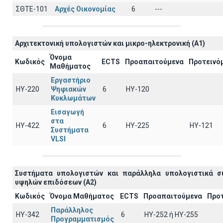
ΣΘΤΕ-101
Αρχές Οικονομίας
6
---
Αρχιτεκτoνική υπολογιστών και μικρο-ηλεκτρονική (A1)
Όνομα
Κωδικός
ECTS
Προαπαιτούμενα
Προτεινό
Μαθήματος
Εργαστήριο
ΗΥ-220
Ψηφιακών
6
HY-120
Κυκλωμάτων
Εισαγωγή
στα
ΗΥ-422
6
HY-225
HY-121
Συστήματα
VLSI
Συστήματα υπολογιστών και παράλληλα υπολογιστικά σ
υψηλών επιδόσεων (A2)
Κωδικός
Όνομα Μαθήματος
ECTS
Προαπαιτούμενα
Προ
Παράλληλος
ΗΥ-342
6
ΗΥ-252 ή ΗΥ-255
Προγραμματισμός