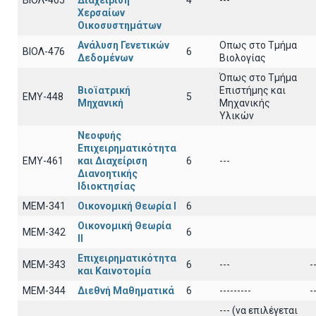
ΒΙΟΛ-405
Διαχείριση
4
---
Χερσαίων
Οικοσυστημάτων
Ανάλυση Γενετικών
Οπως στο Τμήμα
ΒΙΟΛ-476
6
Δεδομένων
Βιολογίας
Όπως στο Τμήμα
Βιοϊατρική
Επιστήμης και
ΕΜΥ-448
5
Μηχανική
Μηχανικής
Υλικών
Νεοφυής
Επιχειρηματικότητα
ΕΜΥ-461
και Διαχείριση
6
---
Διανοητικής
Ιδιοκτησίας
ΜΕΜ-341
Οικονομική Θεωρία Ι
6
Οικονομική Θεωρία
ΜΕΜ-342
6
ΙΙ
Επιχειρηματικότητα
ΜΕΜ-343
6
---
-
και Καινοτομία
ΜΕΜ-344
Διεθνή Μαθηματικά
6
---------
-
--- (να επιλέγεται