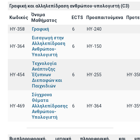
Γραφική και αλληλεπίδραση ανθρώπου-υπολογιστή (C3)
Όνομα
Κωδικός
ECTS
Προαπαιτούμενα
Προτε
Μαθήματος
ΗΥ-358
Γραφική
6
HY-240
Εισαγωγή στην
Αλληλεπίδραση
ΗΥ-364
6
ΗΥ-150
Ανθρώπου-
Υπολογιστή
Τεχνολογία
Ανάπτυξης
ΗΥ-454
Έξυπνων
6
ΗΥ-255
ΗΥ-35
Διεπαφών και
Παιχνιδιών
Σύγχρονα
Θέματα
ΗΥ-469
Αλληλεπίδρασης
6
ΗΥ-364
ΗΥ-35
Ανθρώπου-
Υπολογιστή
Βιοπληροφορική, ιατρική πληροφορική, και υπο