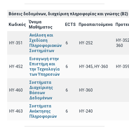
Βάσεις δεδομένων, διαχείριση πληροφορίας και γνώσης (B2)
Όνομα
Κωδικός
ECTS
Προαπαιτούμενα
Προτε
Μαθήματος
Ανάλυση και
Σχεδίαση
HY-352
ΗΥ-351
6
HY-252
Πληροφοριακών
360
Συστημάτων
Εισαγωγή στην
Επιστήμη και
ΗΥ-452
6
ΗΥ-345, ΗΥ-360
HY-35
την Τεχνολογία
των Υπηρεσιών
Συστήματα
Διαχείρισης
ΗΥ-460
6
HY-360
Βάσεων
Δεδομένων
Συστήματα
ΗΥ-463
Ανάκτησης
6
HY-240
Πληροφοριών