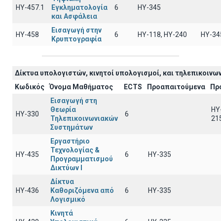
ΗΥ-457.1
Εγκληματολογία
6
ΗΥ-345
και Ασφάλεια
Εισαγωγή στην
ΗΥ-458
6
ΗΥ-118, ΗΥ-240
ΗΥ-34
Κρυπτογραφία
Δίκτυα υπολογιστών, κινητοί υπολογισμοί, και τηλεπικοινων
Κωδικός
Όνομα Μαθήματος
ECTS
Προαπαιτούμενα
Πρ
Εισαγωγή στη
Θεωρία
HY
ΗΥ-330
6
Τηλεπικοινωνιακών
21
Συστημάτων
Εργαστήριο
Τεχνολογίας &
ΗΥ-435
6
HY-335
Προγραμματισμού
Δικτύων Ι
Δίκτυα
ΗΥ-436
Καθοριζόμενα από
6
HY-335
Λογισμικό
Κινητά