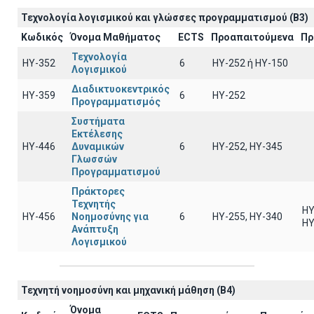
Τεχνολογία λογισμικού και γλώσσες προγραμματισμού (B3)
Κωδικός
Όνομα Μαθήματος
ECTS
Προαπαιτούμενα
Πρ
Τεχνολογία
ΗΥ-352
6
HY-252 ή ΗΥ-150
Λογισμικού
Διαδικτυοκεντρικός
ΗΥ-359
6
HY-252
Προγραμματισμός
Συστήματα
Εκτέλεσης
ΗΥ-446
Δυναμικών
6
ΗΥ-252, ΗΥ-345
Γλωσσών
Προγραμματισμού
Πράκτορες
Τεχνητής
ΗΥ
ΗΥ-456
Νοημοσύνης για
6
ΗΥ-255, ΗΥ-340
ΗΥ
Ανάπτυξη
Λογισμικού
Τεχνητή νοημοσύνη και μηχανική μάθηση (B4)
Όνομα