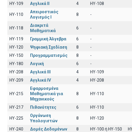
HY-109
Αγγλικά II
4
HY-108
Απειροστικός
HY-110
8
-
Λογισμός Ι
Διακριτά
HY-118
6
-
Μαθηματικά
HY-119
Γραμμική Άλγεβρα
6
-
HY-120
Ψηφιακή Σχεδίαση
8
-
HY-150
Προγραμματισμός
8
-
HY-180
Λογική
6
-
HY-208
Αγγλικά III
4
HY-109
HY-209
Αγγλικά IV
4
HY-208
Εφαρμοσμένα
HY-215
Μαθηματικά για
8
ΗΥ-110
Μηχανικούς
HY-217
Πιθανότητες
6
ΗΥ-110
Οργάνωση
HY-225
8
HY-120
Υπολογιστών
HY-240
Δομές Δεδομένων
8
HY-100 ή HY-150
H