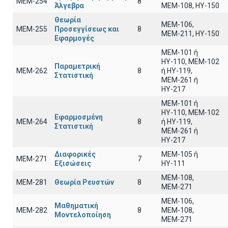
ΜΕΜ-254
8
Άλγεβρα
ΜΕΜ-108, ΗΥ-150
Θεωρία
ΜΕΜ-106,
ΜΕΜ-255
Προσεγγίσεως και
8
ΜΕΜ-211, ΗΥ-150
Εφαρμογές
ΜΕΜ-101 ή
ΗΥ-110, MEM-102
Παραμετρική
ΜΕΜ-262
8
ή ΗΥ-119,
Στατιστική
ΜΕΜ-261 ή
ΗΥ-217
ΜΕΜ-101 ή
ΗΥ-110, MEM-102
Εφαρμοσμένη
ΜΕΜ-264
8
ή ΗΥ-119,
Στατιστική
ΜΕΜ-261 ή
ΗΥ-217
Διαφορικές
ΜΕΜ-105 ή
ΜΕΜ-271
7
Εξισώσεις
ΗΥ-111
ΜΕΜ-108,
ΜΕΜ-281
Θεωρία Ρευστών
8
ΜΕΜ-271
ΜΕΜ-106,
Μαθηματική
ΜΕΜ-282
8
ΜΕΜ-108,
Μοντελοποίηση
ΜΕΜ-271