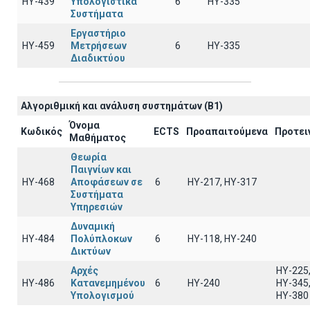
ΗΥ-439
Υπολογιστικά
6
HY-335
Συστήματα
Εργαστήριο
ΗΥ-459
Μετρήσεων
6
ΗΥ-335
Διαδικτύου
Αλγοριθμική και ανάλυση συστημάτων (B1)
Όνομα
Κωδικός
ECTS
Προαπαιτούμενα
Προτει
Μαθήματος
Θεωρία
Παιγνίων και
ΗΥ-468
Αποφάσεων σε
6
ΗΥ-217, ΗΥ-317
Συστήματα
Υπηρεσιών
Δυναμική
ΗΥ-484
Πολύπλοκων
6
ΗΥ-118, ΗΥ-240
Δικτύων
Αρχές
ΗΥ-225
ΗΥ-486
Κατανεμημένου
6
ΗΥ-240
ΗΥ-345
Υπολογισμού
ΗΥ-380