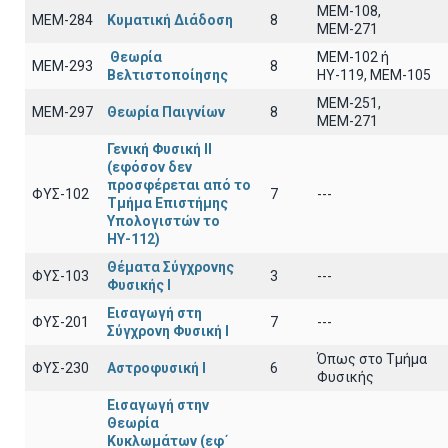
ΜΕΜ-108,
ΜΕΜ-284
Κυματική Διάδοση
8
ΜΕΜ-271
Θεωρία
ΜΕΜ-102 ή
ΜΕΜ-293
8
Βελτιστοποίησης
ΗΥ-119, ΜΕΜ-105
ΜΕΜ-251,
ΜΕΜ-297
Θεωρία Παιγνίων
8
ΜΕΜ-271
Γενική Φυσική ΙΙ
(εφόσον δεν
προσφέρεται από το
ΦΥΣ-102
7
---
Τμήμα Επιστήμης
Υπολογιστών το
ΗΥ-112)
Θέματα Σύγχρονης
ΦΥΣ-103
3
---
Φυσικής Ι
Εισαγωγή στη
ΦΥΣ-201
7
---
Σύγχρονη Φυσική Ι
Όπως στο Τμήμα
ΦΥΣ-230
Αστροφυσική Ι
6
Φυσικής
Εισαγωγή στην
Θεωρία
Κυκλωμάτων (εφ΄