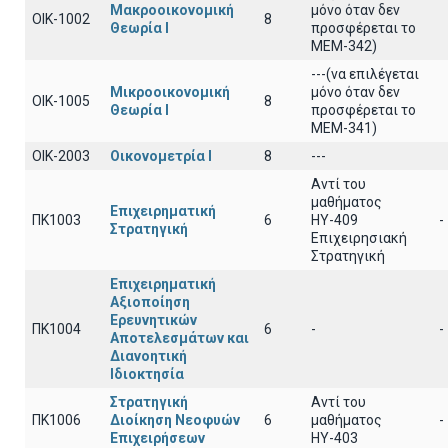
Μακροοικονομική
μόνο όταν δεν
ΟΙΚ-1002
8
Θεωρία Ι
προσφέρεται το
ΜΕΜ-342)
---(να επιλέγεται
Μικροοικονομική
μόνο όταν δεν
ΟΙΚ-1005
8
Θεωρία Ι
προσφέρεται το
ΜΕΜ-341)
ΟΙΚ-2003
Οικονομετρία Ι
8
---
Αντί του
μαθήματος
Επιχειρηματική
ΠΚ1003
6
ΗΥ-409
-
Στρατηγική
Επιχειρησιακή
Στρατηγική
Επιχειρηματική
Αξιοποίηση
Ερευνητικών
ΠΚ1004
6
-
-
Αποτελεσμάτων και
Διανοητική
Ιδιοκτησία
Στρατηγική
Αντί του
ΠΚ1006
Διοίκηση Νεοφυών
6
μαθήματος
-
Επιχειρήσεων
ΗΥ-403