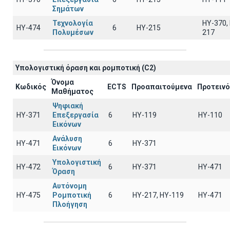
Σημάτων
Τεχνολογία
HY-370,
ΗΥ-474
6
HY-215
Πολυμέσων
217
Υπολογιστική όραση και ρομποτική (C2)
Όνομα
Κωδικός
ECTS
Προαπαιτούμενα
Προτειν
Μαθήματος
Ψηφιακή
ΗΥ-371
Επεξεργασία
6
ΗΥ-119
ΗΥ-110
Εικόνων
Ανάλυση
ΗΥ-471
6
ΗΥ-371
Εικόνων
Υπολογιστική
ΗΥ-472
6
ΗΥ-371
ΗΥ-471
Όραση
Αυτόνομη
ΗΥ-475
Ρομποτική
6
HY-217, HY-119
ΗΥ-471
Πλοήγηση