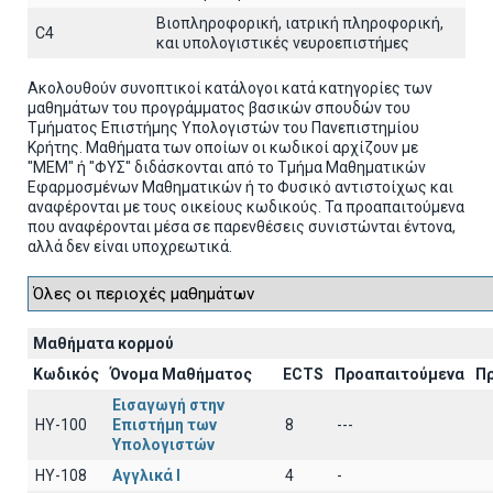
Βιοπληροφορική, ιατρική πληροφορική,
C4
και υπολογιστικές νευροεπιστήμες
Ακολουθούν συνοπτικοί κατάλογοι κατά κατηγορίες των
μαθημάτων του προγράμματος βασικών σπουδών του
Τμήματος Επιστήμης Υπολογιστών του Πανεπιστημίου
Κρήτης. Μαθήματα των οποίων οι κωδικοί αρχίζουν με
"ΜΕΜ" ή "ΦΥΣ" διδάσκονται από το Τμήμα Μαθηματικών
Εφαρμοσμένων Μαθηματικών ή το Φυσικό αντιστοίχως και
αναφέρονται με τους οικείους κωδικούς. Τα προαπαιτούμενα
που αναφέρονται μέσα σε παρενθέσεις συνιστώνται έντονα,
αλλά δεν είναι υποχρεωτικά.
Μαθήματα κορμού
Κωδικός
Όνομα Μαθήματος
ECTS
Προαπαιτούμενα
Π
Εισαγωγή στην
HY-100
Επιστήμη των
8
---
Υπολογιστών
HY-108
Αγγλικά I
4
-