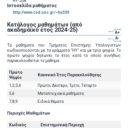
HY-208
Ιστοσελίδα μαθήματος
http://www.csd.uoc.gr/~hy209
Κατάλογος μαθημάτων (από
ακαδημαϊκό έτος 2024-25)
A+
A-
Τα μαθήματα του Τμήματος Επιστήμης Υπολογιστών
κωδικοποιούνται με τα γράμματα "ΗΥ" και με τρία ψηφία. Το
πρώτο ψηφίο δηλώνει το έτος κατά το οποίο συνήθως
παρακολουθείται το μάθημα:
Πρώτο
Κανονικό Έτος Παρακολούθησης
Ψηφίο
1,2,3,4
Πρώτο, Δεύτερο, Τρίτο, Τέταρτο
5,6
Μεταπτυχιακά μαθήματα
7,8,9
Ειδικά θέματα
Περιοχές Μαθημάτων
Κωδικός
Επιστημονική Περιοχή