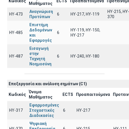
Κωδικός
ECTS
Προαπαιτούμενα
Προτεινόμ
Μαθήματος
Αναγνώριση
HY-215, HY
ΗΥ-473
6
HY-217, HY-119
Προτύπων
370
Επιστήμη
Δεδομένων
ΗΥ-119, ΗΥ-150,
ΗΥ-485
6
και
ΗΥ-217
Εφαρμογές
Εισαγωγή
στην
ΗΥ-487
6
HY-240, HY-180
Τεχνητή
Νοημοσύνη
Επεξεργασία και ανάλυση σημάτων (C1)
Όνομα
Κωδικός
ECTS
Προαπαιτούμενα
Προτει
Μαθήματος
Εφαρμοσμένες
ΗΥ-317
Στοχαστικές
6
HY-217
Διαδικασίες
Ψηφιακή
ΗΥ-370
Επεξεργασία
6
HY-215
HY-111