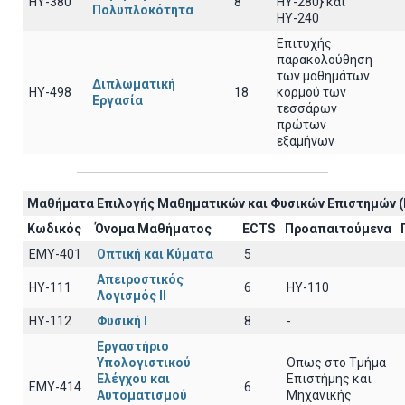
HY-380
8
ΗΥ-280} και
Πολυπλοκότητα
ΗΥ-240
Επιτυχής
παρακολούθηση
των μαθημάτων
Διπλωματική
HY-498
18
κορμού των
Εργασία
τεσσάρων
πρώτων
εξαμήνων
Μαθήματα Επιλογής Μαθηματικών και Φυσικών Επιστημών (
Κωδικός
Όνομα Μαθήματος
ECTS
Προαπαιτούμενα
EΜY-401
Οπτική και Κύματα
5
Απειροστικός
HY-111
6
HY-110
Λογισμός ΙI
HY-112
Φυσική I
8
-
Εργαστήριο
Υπολογιστικού
Οπως στο Τμήμα
Ελέγχου και
Επιστήμης και
ΕΜΥ-414
6
Αυτοματισμού
Μηχανικής