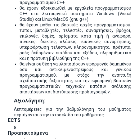
προγραμματισμού C++.
θα έχουν εξοικειωθεί με εργαλεία προγραμματισμού
C++ στα λειτουργικά συστήματα Windows (Visual
Studio) και Linux/MacOS (gnu g++)
θα έχουν μάθει τις βασικές αρχές προγραμματισμού:
τύποι, μεταβλητές, τελεστές, συναρτήσεις, βρόχοι,
επιλογές, δομές, ορίσματα κατά τιμή ή αναφορά,
πίνακες, δείκτες, κλάσεις, εικονικές συναρτήσεις,
υπερφόρτωση τελεστών, κληρονομικότητα, πρότυπα,
ροές δεδομένων εισόδου και εξόδου, αλφαριθμητικά
και η πρότυπη βιβλιοθήκη της C++.
θα είναι σε θέση να υλοποιήσουν εφαρμογές δομημένου
όσο και αντικειμενοστρεφούς και γενικού
προγραμματισμού, με στόχο την ανάπτυξη
σχεδιαστικής δεξιότητας, και την εφαρμογή βασικών
προγραμματιστικών τεχνικών κατόπιν ανάλυσης
απαιτήσεων και διατύπωσης προδιαγραφών.
Αξιολόγηση
:
Λεπτομέρειες για την βαθμολόγηση του μαθήματος
περιέχονται στην ιστοσελίδα του μαθήματος
ECTS
8
Προαπαιτούμενα