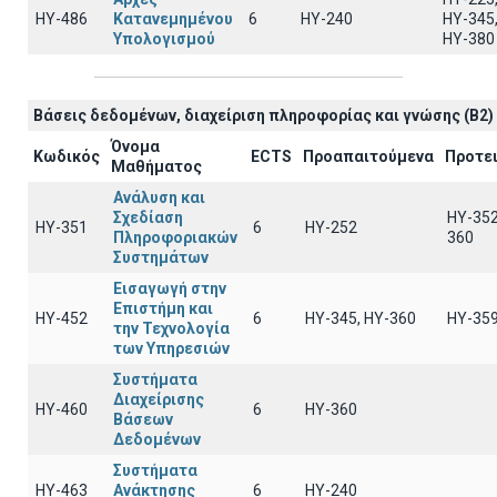
ΗΥ-486
Κατανεμημένου
6
ΗΥ-240
ΗΥ-345
Υπολογισμού
ΗΥ-380
Βάσεις δεδομένων, διαχείριση πληροφορίας και γνώσης (B2)
Όνομα
Κωδικός
ECTS
Προαπαιτούμενα
Προτε
Μαθήματος
Ανάλυση και
Σχεδίαση
HY-352
ΗΥ-351
6
HY-252
Πληροφοριακών
360
Συστημάτων
Εισαγωγή στην
Επιστήμη και
ΗΥ-452
6
ΗΥ-345, ΗΥ-360
HY-35
την Τεχνολογία
των Υπηρεσιών
Συστήματα
Διαχείρισης
ΗΥ-460
6
HY-360
Βάσεων
Δεδομένων
Συστήματα
ΗΥ-463
Ανάκτησης
6
HY-240