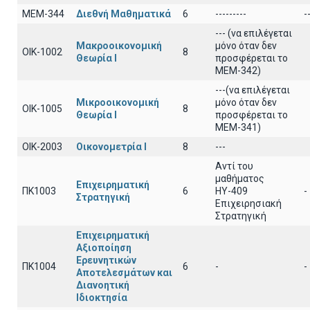
ΜΕΜ-344
Διεθνή Μαθηματικά
6
---------
-
--- (να επιλέγεται
Μακροοικονομική
μόνο όταν δεν
ΟΙΚ-1002
8
Θεωρία Ι
προσφέρεται το
ΜΕΜ-342)
---(να επιλέγεται
Μικροοικονομική
μόνο όταν δεν
ΟΙΚ-1005
8
Θεωρία Ι
προσφέρεται το
ΜΕΜ-341)
ΟΙΚ-2003
Οικονομετρία Ι
8
---
Αντί του
μαθήματος
Επιχειρηματική
ΠΚ1003
6
ΗΥ-409
-
Στρατηγική
Επιχειρησιακή
Στρατηγική
Επιχειρηματική
Αξιοποίηση
Ερευνητικών
ΠΚ1004
6
-
-
Αποτελεσμάτων και
Διανοητική
Ιδιοκτησία