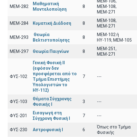
ΜΕΜ-106,
Μαθηματική
ΜΕΜ-282
8
ΜΕΜ-108,
Μοντελοποίηση
ΜΕΜ-271
ΜΕΜ-108,
ΜΕΜ-284
Κυματική Διάδοση
8
ΜΕΜ-271
Θεωρία
ΜΕΜ-102 ή
ΜΕΜ-293
8
Βελτιστοποίησης
ΗΥ-119, ΜΕΜ-105
ΜΕΜ-251,
ΜΕΜ-297
Θεωρία Παιγνίων
8
ΜΕΜ-271
Γενική Φυσική ΙΙ
(εφόσον δεν
προσφέρεται από το
ΦΥΣ-102
7
---
Τμήμα Επιστήμης
Υπολογιστών το
ΗΥ-112)
Θέματα Σύγχρονης
ΦΥΣ-103
3
---
Φυσικής Ι
Εισαγωγή στη
ΦΥΣ-201
7
---
Σύγχρονη Φυσική Ι
Όπως στο Τμήμα
ΦΥΣ-230
Αστροφυσική Ι
6
Φυσικής