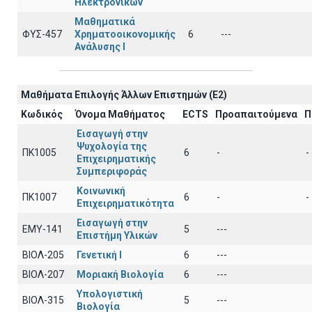
Ηλεκτρονικών
Μαθηματικά
ΦΥΣ-457
Χρηματοοικονομικής
6
---
Ανάλυσης Ι
Μαθήματα Επιλογής Άλλων Επιστημών (Ε2)
Κωδικός
Όνομα Μαθήματος
ECTS
Προαπαιτούμενα
Π
Εισαγωγή στην
Ψυχολογία της
ΠΚ1005
6
-
-
Επιχειρηματικής
Συμπεριφοράς
Κοινωνική
ΠΚ1007
6
-
-
Επιχειρηματικότητα
Εισαγωγή στην
EΜY-141
5
---
Επιστήμη Υλικών
ΒΙΟΛ-205
Γενετική Ι
6
---
ΒΙΟΛ-207
Μοριακή Βιολογία
6
---
Υπολογιστική
ΒΙΟΛ-315
5
---
Βιολογία