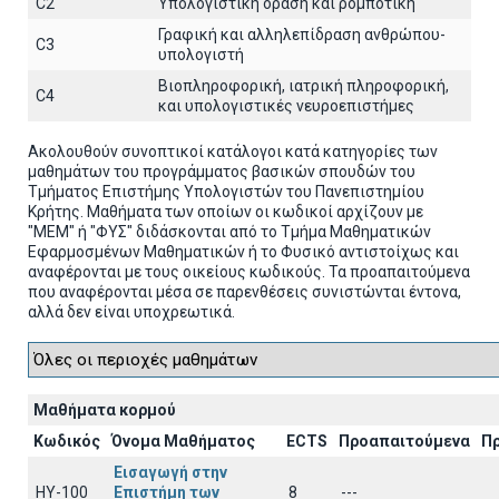
C2
Υπολογιστική όραση και ρομποτική
Γραφική και αλληλεπίδραση ανθρώπου-
C3
υπολογιστή
Βιοπληροφορική, ιατρική πληροφορική,
C4
και υπολογιστικές νευροεπιστήμες
Ακολουθούν συνοπτικοί κατάλογοι κατά κατηγορίες των
μαθημάτων του προγράμματος βασικών σπουδών του
Τμήματος Επιστήμης Υπολογιστών του Πανεπιστημίου
Κρήτης. Μαθήματα των οποίων οι κωδικοί αρχίζουν με
"ΜΕΜ" ή "ΦΥΣ" διδάσκονται από το Τμήμα Μαθηματικών
Εφαρμοσμένων Μαθηματικών ή το Φυσικό αντιστοίχως και
αναφέρονται με τους οικείους κωδικούς. Τα προαπαιτούμενα
που αναφέρονται μέσα σε παρενθέσεις συνιστώνται έντονα,
αλλά δεν είναι υποχρεωτικά.
Μαθήματα κορμού
Κωδικός
Όνομα Μαθήματος
ECTS
Προαπαιτούμενα
Π
Εισαγωγή στην
HY-100
Επιστήμη των
8
---