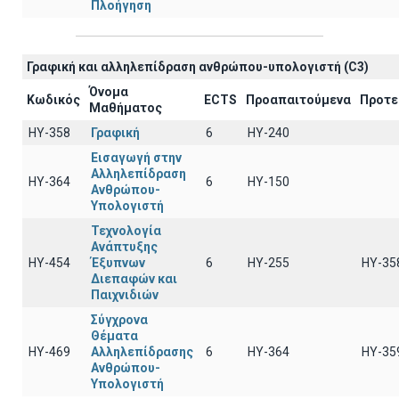
Πλοήγηση
Γραφική και αλληλεπίδραση ανθρώπου-υπολογιστή (C3)
Όνομα
Κωδικός
ECTS
Προαπαιτούμενα
Προτε
Μαθήματος
ΗΥ-358
Γραφική
6
HY-240
Εισαγωγή στην
Αλληλεπίδραση
ΗΥ-364
6
ΗΥ-150
Ανθρώπου-
Υπολογιστή
Τεχνολογία
Ανάπτυξης
ΗΥ-454
Έξυπνων
6
ΗΥ-255
ΗΥ-35
Διεπαφών και
Παιχνιδιών
Σύγχρονα
Θέματα
ΗΥ-469
Αλληλεπίδρασης
6
ΗΥ-364
ΗΥ-35
Ανθρώπου-
Υπολογιστή