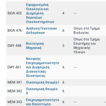
Εφαρμοσμένη
Οικολογία και
ΒΙΟΛ-405
Διαχείριση
4
---
Χερσαίων
Οικοσυστημάτων
Ανάλυση Γενετικών
Οπως στο Τμήμα
ΒΙΟΛ-476
6
Δεδομένων
Βιολογίας
Όπως στο Τμήμα
Βιοϊατρική
Επιστήμης και
ΕΜΥ-448
5
Μηχανική
Μηχανικής
Υλικών
Νεοφυής
Επιχειρηματικότητα
ΕΜΥ-461
και Διαχείριση
6
---
Διανοητικής
Ιδιοκτησίας
ΜΕΜ-341
Οικονομική Θεωρία Ι
6
Οικονομική Θεωρία
ΜΕΜ-342
6
ΙΙ
Επιχειρηματικότητα
ΜΕΜ-343
6
---
-
και Καινοτομία