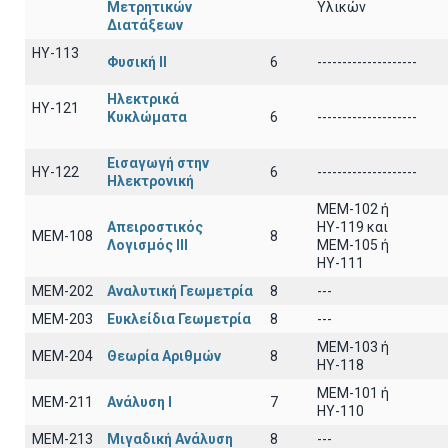
Μετρητικών
Υλικών
Διατάξεων
ΗΥ-113
Φυσική ΙΙ
6
--------------------
Ηλεκτρικά
ΗΥ-121
Κυκλώματα
6
--------------------
Εισαγωγή στην
ΗΥ-122
6
--------------------
Ηλεκτρονική
MEM-102 ή
Απειροστικός
ΗΥ-119 και
ΜΕΜ-108
8
Λογισμός ΙΙI
ΜΕΜ-105 ή
ΗΥ-111
ΜΕΜ-202
Αναλυτική Γεωμετρία
8
---
ΜΕΜ-203
Ευκλείδια Γεωμετρία
8
---
ΜΕΜ-103 ή
ΜΕΜ-204
Θεωρία Αριθμών
8
ΗΥ-118
ΜΕΜ-101 ή
ΜΕΜ-211
Ανάλυση Ι
7
ΗΥ-110
ΜΕΜ-213
Μιγαδική Ανάλυση
8
---