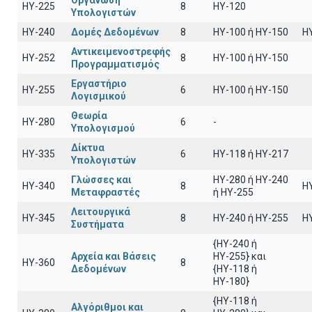
Οργάνωση
HY-225
8
HY-120
Υπολογιστών
HY-240
Δομές Δεδομένων
8
HY-100 ή HY-150
H
Αντικειμενοστρεφής
HY-252
8
ΗΥ-100 ή HY-150
Προγραμματισμός
Εργαστήριο
HY-255
6
ΗΥ-100 ή ΗΥ-150
Λογισμικού
Θεωρία
HY-280
6
-
Υπολογισμού
Δίκτυα
HY-335
6
ΗΥ-118 ή ΗΥ-217
Υπολογιστών
Γλώσσες και
HY-280 ή HY-240
HY-340
8
H
Μεταφραστές
ή HY-255
Λειτουργικά
HY-345
8
HY-240 ή HY-255
H
Συστήματα
{HY-240 ή
Αρχεία και Βάσεις
ΗΥ-255} και
HY-360
8
Δεδομένων
{ΗΥ-118 ή
ΗΥ-180}
{HY-118 ή
Αλγόριθμοι και