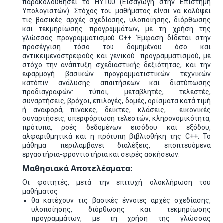
παρακολουθήσει το ΗΥ100 (Εισαγωγή στην Επιστήμη
Υπολογιστών). Στόχος του μαθήματος είναι να καλύψει
τις βασικές αρχές σχεδίασης, υλοποίησης, διόρθωσης
και τεκμηρίωσης προγραμμάτων, με τη χρήση της
γλώσσας προγραμματισμού C++. Έμφαση δίδεται στην
προσέγγιση τόσο του δομημένου όσο και
αντικειμενοστρεφούς και γενικού προγραμματισμού, με
στόχο την ανάπτυξη σχεδιαστικής δεξιότητας, και την
εφαρμογή βασικών προγραμματιστικών τεχνικών
κατόπιν ανάλυσης απαιτήσεων και διατύπωσης
προδιαγραφών: τύποι, μεταβλητές, τελεστές,
συναρτήσεις, βρόχοι, επιλογές, δομές, ορίσματα κατά τιμή
ή αναφορά, πίνακες, δείκτες, κλάσεις, εικονικές
συναρτήσεις, υπερφόρτωση τελεστών, κληρονομικότητα,
πρότυπα, ροές δεδομένων εισόδου και εξόδου,
αλφαριθμητικά και η πρότυπη βιβλιοθήκη της C++. Το
μάθημα περιλαμβάνει διαλέξεις, εποπτευόμενα
εργαστήρια-φροντιστήρια και σειρές ασκήσεων.
Μαθησιακά Αποτελέσματα:
Οι φοιτητές, μετά την επιτυχή ολοκλήρωση του
μαθήματος
θα κατέχουν τις βασικές έννοιες αρχές σχεδίασης,
υλοποίησης, διόρθωσης και τεκμηρίωσης
προγραμμάτων, με τη χρήση της γλώσσας