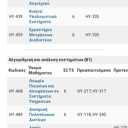
Λογισμικό
Κινητά
ΗΥ-439
Υπολογιστικά
6
HY-335
Συστήματα
Εργαστήριο
ΗΥ-459
Μετρήσεων
6
ΗΥ-335
Διαδικτύου
Αλγοριθμική και ανάλυση συστημάτων (B1)
Όνομα
Κωδικός
ECTS
Προαπαιτούμενα
Προτει
Μαθήματος
Θεωρία
Παιγνίων και
ΗΥ-468
Αποφάσεων σε
6
ΗΥ-217, ΗΥ-317
Συστήματα
Υπηρεσιών
Δυναμική
ΗΥ-484
Πολύπλοκων
6
ΗΥ-118, ΗΥ-240
Δικτύων
Αρχές
ΗΥ-225