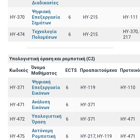
Διαδικασίες
Ψηφιακή
ΗΥ-370
Επεξεργασία
6
HY-215
HY-111
Σημάτων
Τεχνολογία
HY-370,
ΗΥ-474
6
HY-215
Πολυμέσων
217
Υπολογιστική όραση και ρομποτική (C2)
Όνομα
Κωδικός
ECTS
Προαπαιτούμενα
Προτειν
Μαθήματος
Ψηφιακή
ΗΥ-371
Επεξεργασία
6
ΗΥ-119
ΗΥ-110
Εικόνων
Ανάλυση
ΗΥ-471
6
ΗΥ-371
Εικόνων
Υπολογιστική
ΗΥ-472
6
ΗΥ-371
ΗΥ-471
Όραση
Αυτόνομη
ΗΥ-475
Ρομποτική
6
HY-217, HY-119
ΗΥ-471