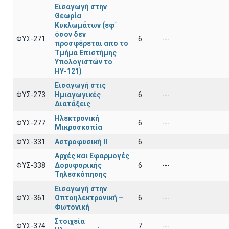
Εισαγωγή στην
Θεωρία
Κυκλωμάτων (εφ΄
όσον δεν
ΦΥΣ-271
6
---
προσφέρεται απο το
Τμήμα Επιστήμης
Υπολογιστών το
ΗΥ-121)
Εισαγωγή στις
ΦΥΣ-273
Ημιαγωγικές
6
---
Διατάξεις
Ηλεκτρονική
ΦΥΣ-277
6
---
Μικροσκοπία
ΦΥΣ-331
Αστροφυσική ΙΙ
6
Αρχές και Εφαρμογές
ΦΥΣ-338
Δορυφορικής
6
---
Τηλεσκόπησης
Εισαγωγή στην
ΦΥΣ-361
Οπτοηλεκτρονική –
6
---
Φωτονική
Στοιχεία
ΦΥΣ-374
7
---