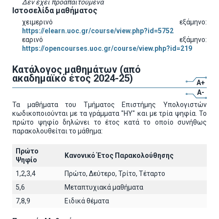
Δεν έχει προαπαιτούμενα
Ιστοσελίδα μαθήματος
χειμερινό εξάμηνο:
https://elearn.uoc.gr/course/view.php?id=5752
εαρινό εξάμηνο:
https://opencourses.uoc.gr/course/view.php?id=219
Κατάλογος μαθημάτων (από
ακαδημαϊκό έτος 2024-25)
A+
A-
Τα μαθήματα του Τμήματος Επιστήμης Υπολογιστών
κωδικοποιούνται με τα γράμματα "ΗΥ" και με τρία ψηφία. Το
πρώτο ψηφίο δηλώνει το έτος κατά το οποίο συνήθως
παρακολουθείται το μάθημα:
Πρώτο
Κανονικό Έτος Παρακολούθησης
Ψηφίο
1,2,3,4
Πρώτο, Δεύτερο, Τρίτο, Τέταρτο
5,6
Μεταπτυχιακά μαθήματα
7,8,9
Ειδικά θέματα