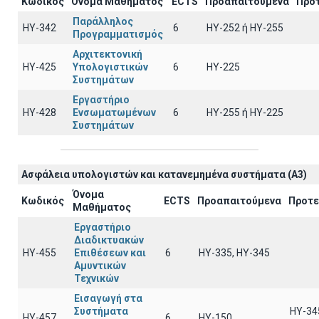
Κωδικός
Όνομα Μαθήματος
ECTS
Προαπαιτούμενα
Προ
Παράλληλος
ΗΥ-342
6
ΗΥ-252 ή ΗΥ-255
Προγραμματισμός
Αρχιτεκτονική
ΗΥ-425
Υπολογιστικών
6
HY-225
Συστημάτων
Εργαστήριο
ΗΥ-428
Ενσωματωμένων
6
ΗΥ-255 ή HY-225
Συστημάτων
Ασφάλεια υπολογιστών και κατανεμημένα συστήματα (A3)
Όνομα
Κωδικός
ECTS
Προαπαιτούμενα
Προτε
Μαθήματος
Εργαστήριο
Διαδικτυακών
ΗΥ-455
Επιθέσεων και
6
ΗΥ-335, HY-345
Αμυντικών
Τεχνικών
Εισαγωγή στα
Συστήματα
HY-34
ΗΥ-457
6
HY-150