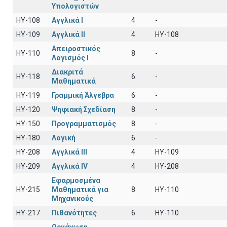
Υπολογιστών
HY-108
Αγγλικά I
4
-
HY-109
Αγγλικά II
4
HY-108
Απειροστικός
HY-110
8
-
Λογισμός Ι
Διακριτά
HY-118
6
-
Μαθηματικά
HY-119
Γραμμική Άλγεβρα
6
-
HY-120
Ψηφιακή Σχεδίαση
8
-
HY-150
Προγραμματισμός
8
-
HY-180
Λογική
6
-
HY-208
Αγγλικά III
4
HY-109
HY-209
Αγγλικά IV
4
HY-208
Εφαρμοσμένα
HY-215
Μαθηματικά για
8
ΗΥ-110
Μηχανικούς
HY-217
Πιθανότητες
6
ΗΥ-110