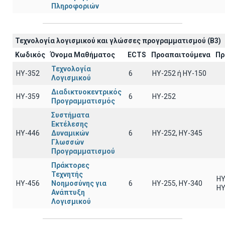
Πληροφοριών
Τεχνολογία λογισμικού και γλώσσες προγραμματισμού (B3)
Κωδικός
Όνομα Μαθήματος
ECTS
Προαπαιτούμενα
Πρ
Τεχνολογία
ΗΥ-352
6
HY-252 ή ΗΥ-150
Λογισμικού
Διαδικτυοκεντρικός
ΗΥ-359
6
HY-252
Προγραμματισμός
Συστήματα
Εκτέλεσης
ΗΥ-446
Δυναμικών
6
ΗΥ-252, ΗΥ-345
Γλωσσών
Προγραμματισμού
Πράκτορες
Τεχνητής
ΗΥ
ΗΥ-456
Νοημοσύνης για
6
ΗΥ-255, ΗΥ-340
ΗΥ
Ανάπτυξη
Λογισμικού