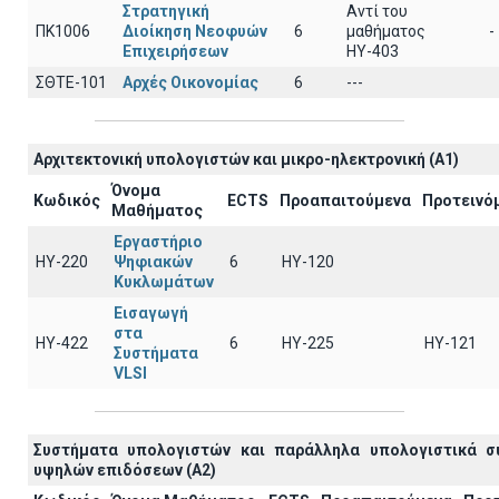
Στρατηγική
Αντί του
ΠΚ1006
Διοίκηση Νεοφυών
6
μαθήματος
-
Επιχειρήσεων
ΗΥ-403
ΣΘΤΕ-101
Αρχές Οικονομίας
6
---
Αρχιτεκτoνική υπολογιστών και μικρο-ηλεκτρονική (A1)
Όνομα
Κωδικός
ECTS
Προαπαιτούμενα
Προτεινό
Μαθήματος
Εργαστήριο
ΗΥ-220
Ψηφιακών
6
HY-120
Κυκλωμάτων
Εισαγωγή
στα
ΗΥ-422
6
HY-225
HY-121
Συστήματα
VLSI
Συστήματα υπολογιστών και παράλληλα υπολογιστικά σ
υψηλών επιδόσεων (A2)