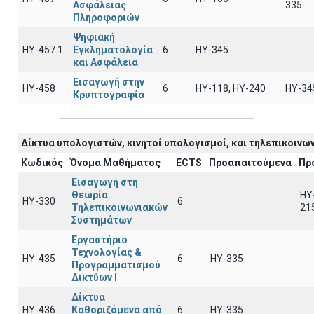
Ασφάλειας
335
Πληροφοριών
Ψηφιακή
ΗΥ-457.1
Εγκληματολογία
6
ΗΥ-345
και Ασφάλεια
Εισαγωγή στην
ΗΥ-458
6
ΗΥ-118, ΗΥ-240
ΗΥ-34
Κρυπτογραφία
Δίκτυα υπολογιστών, κινητοί υπολογισμοί, και τηλεπικοινων
Κωδικός
Όνομα Μαθήματος
ECTS
Προαπαιτούμενα
Πρ
Εισαγωγή στη
Θεωρία
HY
ΗΥ-330
6
Τηλεπικοινωνιακών
21
Συστημάτων
Εργαστήριο
Τεχνολογίας &
ΗΥ-435
6
HY-335
Προγραμματισμού
Δικτύων Ι
Δίκτυα
ΗΥ-436
Καθοριζόμενα από
6
HY-335