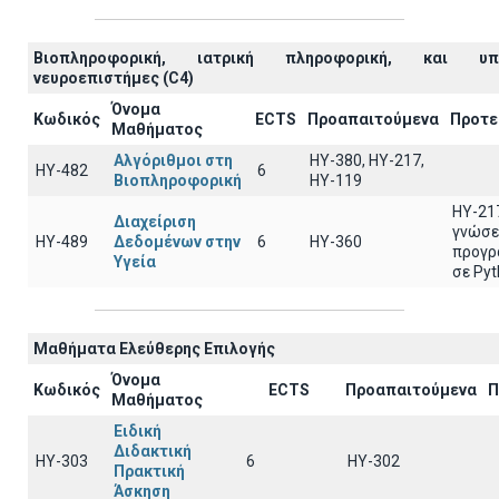
Βιοπληροφορική, ιατρική πληροφορική, και υπο
νευροεπιστήμες (C4)
Όνομα
Κωδικός
ECTS
Προαπαιτούμενα
Προτε
Μαθήματος
Αλγόριθμοι στη
HY-380, HY-217,
ΗΥ-482
6
Βιοπληροφορική
HY-119
ΗΥ-21
Διαχείριση
γνώσε
ΗΥ-489
Δεδομένων στην
6
ΗΥ-360
προγρ
Υγεία
σε Py
Μαθήματα Ελεύθερης Επιλογής
Όνομα
Κωδικός
ECTS
Προαπαιτούμενα
Π
Μαθήματος
Ειδική
Διδακτική
ΗΥ-303
6
ΗΥ-302
Πρακτική
Άσκηση