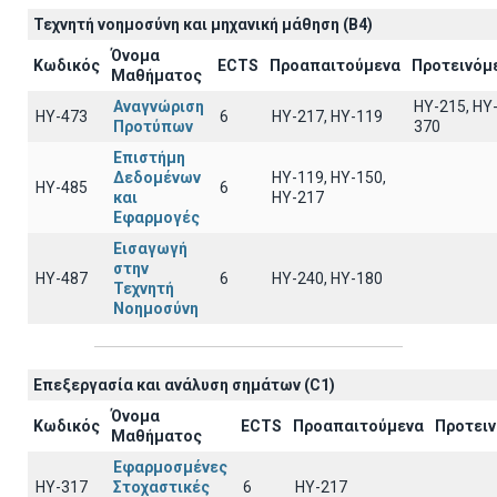
Τεχνητή νοημοσύνη και μηχανική μάθηση (B4)
Όνομα
Κωδικός
ECTS
Προαπαιτούμενα
Προτεινόμ
Μαθήματος
Αναγνώριση
HY-215, HY
ΗΥ-473
6
HY-217, HY-119
Προτύπων
370
Επιστήμη
Δεδομένων
ΗΥ-119, ΗΥ-150,
ΗΥ-485
6
και
ΗΥ-217
Εφαρμογές
Εισαγωγή
στην
ΗΥ-487
6
HY-240, HY-180
Τεχνητή
Νοημοσύνη
Επεξεργασία και ανάλυση σημάτων (C1)
Όνομα
Κωδικός
ECTS
Προαπαιτούμενα
Προτει
Μαθήματος
Εφαρμοσμένες
ΗΥ-317
Στοχαστικές
6
HY-217