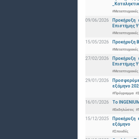
_Καταληκτικ
#Μεταπτυχιακές
09/06/2026
Προκήρυξη 
Eπιστήμης Υ
#Μεταπτυχιακές
15/05/2026
Προκήρυξη Β
#Μεταπτυχιακές
27/02/2026
Προκήρυξη 
Eπιστήμης Υ
#Μεταπτυχιακές
29/01/2026
Προσφερόμεν
εξάμηνο 202
#Πρόγραμμα
#
16/01/2026
Το INGENIUM
#Εκδηλώσεις
#
15/12/2025
Προκήρυξη 
εξάμηνο
#Σπουδές