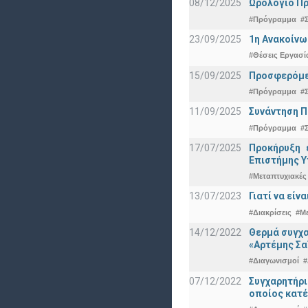
08/12/2025
Ωρολόγιο Πρ
#Πρόγραμμα
#
23/09/2025
1η Ανακοίνω
#Θέσεις Εργασί
15/09/2025
Προσφερόμεν
#Πρόγραμμα
#
11/09/2025
Συνάντηση 
#Πρόγραμμα
#
17/07/2025
Προκήρυξη 
Eπιστήμης Υ
#Μεταπτυχιακές
13/07/2023
Γιατί να εί
#Διακρίσεις
#Μ
14/12/2022
Θερμά συγχα
«Αρτέμης Σα
#Διαγωνισμοί
#
07/12/2022
Συγχαρητήρ
οποίος κατέ