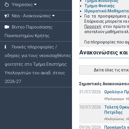
Τμήμα Βιολογίας
Υπηρεσίες
Τμήμα Φυσικής
Ιδρυματικά Μαθήματα
Νέα - Ανακοινώσεις
Για τα προσφερόμενα 
Επάρκειας μπορείτε να
Προσοχή
: στον πρώτο 
Βίντεο Παρουσίασης
αποτελούν μαθήματα ελ
Πανεπιστημίου Κρήτης
Για πληροφορίες που α
Γενικές πληροφορίες /
Ανακοινώσεις και
οδηγίες για τους νεοεισαχθέντες
φοιτητές στο Τμήμα Επιστήμης
Δείτε όλες τις ετι
Υπολογιστών του ακαδ. έτους
2026-27
Σημαντικές Ανακοινώσεις
31/07/2026
Ωρολόγιο Πρ
#Πρόγραμμα
#
10/07/2026
Τελετή Ορκω
Πετρίδης
#Εκδηλώσεις
#
09/06/2026
Προκήρυξη 