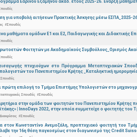
όγραμμα Εαρινού Εξαμήνου ακαδ. έτους 2025-26. Έναρξη μαθημά
Σπουδές
ση για υποβολή αιτήσεων Πρακτικής Άσκησης μέσω ΕΣΠΑ_2025-2
ας
#Σπουδές
α μαθήματα ομάδων Ε1 και Ε2, Παιδαγωγικής και Διδακτικής Επά
Σπουδές
Πρωτοετών Φοιτητών με Ακαδημαϊκούς Συμβούλους_Ορισμός Ακα
Σπουδές
εισαγωγής πτυχιούχων στo Πρόγραμμα Μεταπτυχιακών Σπουδ
πολογιστών του Πανεπιστημίου Κρήτης _Καταληκτική ημερομηνία 
 Σπουδές
ναι πρώτη επιλογή το Τμήμα Επιστήμης Υπολογιστών στο μηχανογ
εταπτυχιακές Σπουδές
#Σπουδές
ρητήρια στην ομάδα των φοιτητών του Πανεπιστημίου Κρήτης π
ϊτάκης» | InnoDays 2022, στην οποία συμμετείχε ο φοιτητής το
Διακρίσεις
#Σπουδές
ια στον Κωνσταντίνο Ανεμοζάλη, προπτυχιακό φοιτητή του Τμή
λαβε την 16η θέση παγκοσμίως στον διαγωνισμό της Credit Suiss