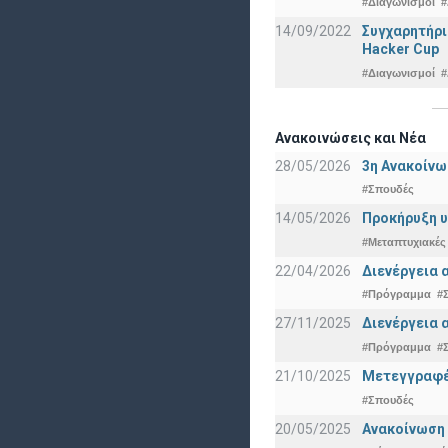
#Διαγωνισμοί
#
14/09/2022
Συγχαρητήρι
Hacker Cup
#Διαγωνισμοί
#
Ανακοινώσεις και Νέα
28/05/2026
3η Ανακοίνω
#Σπουδές
14/05/2026
Προκήρυξη υ
#Μεταπτυχιακές
22/04/2026
Διενέργεια 
#Πρόγραμμα
#
27/11/2025
Διενέργεια 
#Πρόγραμμα
#
21/10/2025
Μετεγγραφές
#Σπουδές
20/05/2025
Ανακοίνωση 