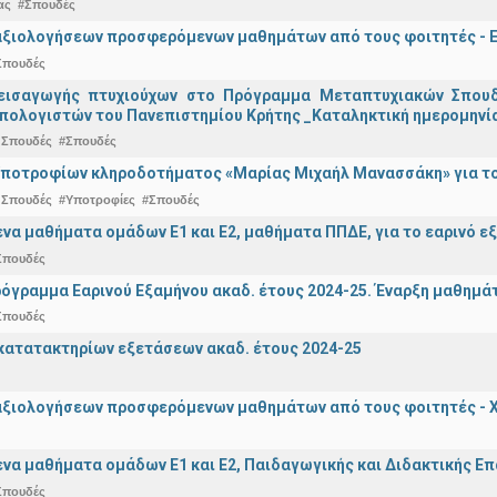
ας
#Σπουδές
αξιολογήσεων προσφερόμενων μαθημάτων από τους φοιτητές - Ε
Σπουδές
εισαγωγής πτυχιούχων στo Πρόγραμμα Μεταπτυχιακών Σπουδ
πολογιστών του Πανεπιστημίου Κρήτης _Καταληκτική ημερομηνία
 Σπουδές
#Σπουδές
ποτροφίων κληροδοτήματος «Μαρίας Μιχαήλ Μανασσάκη» για το 
 Σπουδές
#Υποτροφίες
#Σπουδές
α μαθήματα ομάδων Ε1 και Ε2, μαθήματα ΠΠΔΕ, για το εαρινό ε
Σπουδές
όγραμμα Εαρινού Εξαμήνου ακαδ. έτους 2024-25. Έναρξη μαθημά
Σπουδές
ατατακτηρίων εξετάσεων ακαδ. έτους 2024-25
αξιολογήσεων προσφερόμενων μαθημάτων από τους φοιτητές - Χ
α μαθήματα ομάδων Ε1 και Ε2, Παιδαγωγικής και Διδακτικής Επά
Σπουδές