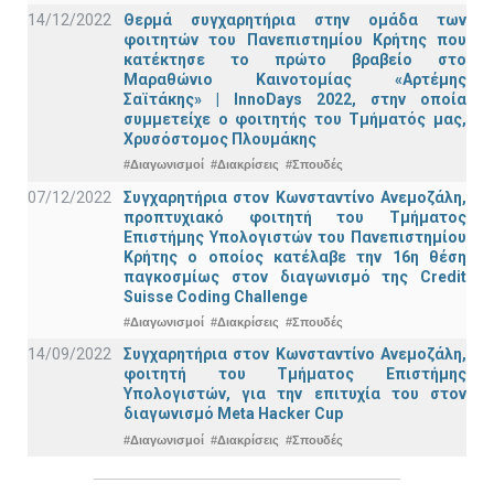
14/12/2022
Θερμά συγχαρητήρια στην ομάδα των
φοιτητών του Πανεπιστημίου Κρήτης που
κατέκτησε το πρώτο βραβείο στο
Μαραθώνιο Καινοτομίας «Αρτέμης
Σαϊτάκης» | InnoDays 2022, στην οποία
συμμετείχε ο φοιτητής του Τμήματός μας,
Χρυσόστομος Πλουμάκης
#Διαγωνισμοί
#Διακρίσεις
#Σπουδές
07/12/2022
Συγχαρητήρια στον Κωνσταντίνο Ανεμοζάλη,
προπτυχιακό φοιτητή του Τμήματος
Επιστήμης Υπολογιστών του Πανεπιστημίου
Κρήτης ο οποίος κατέλαβε την 16η θέση
παγκοσμίως στον διαγωνισμό της Credit
Suisse Coding Challenge
#Διαγωνισμοί
#Διακρίσεις
#Σπουδές
14/09/2022
Συγχαρητήρια στον Κωνσταντίνο Ανεμοζάλη,
φοιτητή του Τμήματος Επιστήμης
Υπολογιστών, για την επιτυχία του στον
διαγωνισμό Meta Hacker Cup
#Διαγωνισμοί
#Διακρίσεις
#Σπουδές