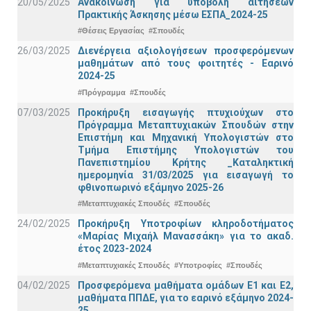
20/05/2025
Ανακοίνωση για υποβολή αιτήσεων
Πρακτικής Άσκησης μέσω ΕΣΠΑ_2024-25
#Θέσεις Εργασίας
#Σπουδές
26/03/2025
Διενέργεια αξιολογήσεων προσφερόμενων
μαθημάτων από τους φοιτητές - Εαρινό
2024-25
#Πρόγραμμα
#Σπουδές
07/03/2025
Προκήρυξη εισαγωγής πτυχιούχων στo
Πρόγραμμα Μεταπτυχιακών Σπουδών στην
Επιστήμη και Μηχανική Υπολογιστών στο
Τμήμα Eπιστήμης Υπολογιστών του
Πανεπιστημίου Κρήτης _Καταληκτική
ημερομηνία 31/03/2025 για εισαγωγή το
φθινοπωρινό εξάμηνο 2025-26
#Μεταπτυχιακές Σπουδές
#Σπουδές
24/02/2025
Προκήρυξη Υποτροφίων κληροδοτήματος
«Μαρίας Μιχαήλ Μανασσάκη» για το ακαδ.
έτος 2023-2024
#Μεταπτυχιακές Σπουδές
#Υποτροφίες
#Σπουδές
04/02/2025
Προσφερόμενα μαθήματα ομάδων Ε1 και Ε2,
μαθήματα ΠΠΔΕ, για το εαρινό εξάμηνο 2024-
25