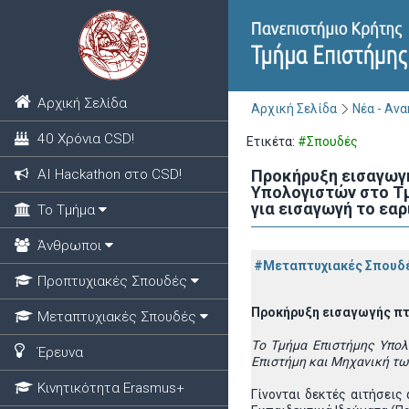
Αρχική Σελίδα
Αρχική Σελίδα
Νέα - Αν
40 Χρόνια CSD!
Ετικέτα:
#Σπουδές
ΑΙ Hackathon στο CSD!
Προκήρυξη εισαγωγ
Υπολογιστών στο Τμ
για εισαγωγή το εαρ
Το Τμήμα
Άνθρωποι
#Μεταπτυχιακές Σπουδ
Προπτυχιακές Σπουδές
Προκήρυξη εισαγωγής π
Μεταπτυχιακές Σπουδές
T
ο Tμήμα Επιστήμης Υπο
Έρευνα
Επιστήμη και Μηχανική τω
Κινητικότητα Erasmus+
Γίνονται δεκτές αιτήσει