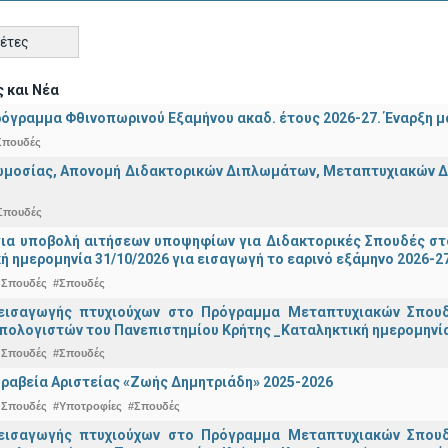
κέτες
 και Νέα
όγραμμα Φθινοπωρινού Εξαμήνου ακαδ. έτους 2026-27. Έναρξη 
Σπουδές
μοσίας, Απονομή Διδακτορικών Διπλωμάτων, Μεταπτυχιακών Διπ
Σπουδές
για υποβολή αιτήσεων υποψηφίων για Διδακτορικές Σπουδές στ
ή ημερομηνία 31/10/2026 για εισαγωγή το εαρινό εξάμηνο 2026-2
 Σπουδές
#Σπουδές
εισαγωγής πτυχιούχων στo Πρόγραμμα Μεταπτυχιακών Σπουδ
πολογιστών του Πανεπιστημίου Κρήτης _Καταληκτική ημερομηνία 
 Σπουδές
#Σπουδές
ραβεία Αριστείας «Ζωής Δημητριάδη» 2025-2026
 Σπουδές
#Υποτροφίες
#Σπουδές
εισαγωγής πτυχιούχων στo Πρόγραμμα Μεταπτυχιακών Σπουδ