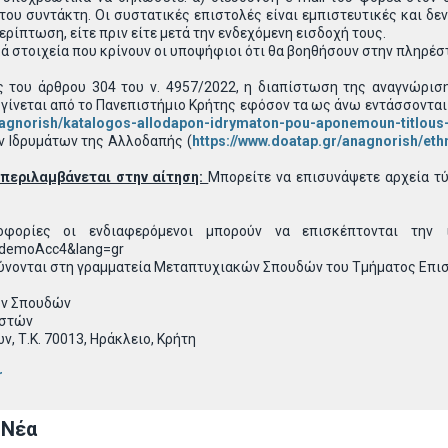
 του συντάκτη. Οι συστατικές επιστολές είναι εμπιστευτικές και 
ρίπτωση, είτε πριν είτε μετά την ενδεχόμενη εισδοχή τους.
 στοιχεία που κρίνουν οι υποψήφιοι ότι θα βοηθήσουν στην πληρέσ
ς του άρθρου 304 του ν. 4957/2022, η διαπίστωση της αναγνώρισ
 γίνεται από το Πανεπιστήμιο Κρήτης εφόσον τα ως άνω εντάσσοντ
nagnorish/katalogos-allodapon-idrymaton-pou-aponemoun-titlous-
 Ιδρυμάτων της Αλλοδαπής (
https://www.doatap.gr/anagnorish/et
περιλαμβάνεται στην αίτηση:
Μπορείτε να επισυνάψετε αρχεία τύπ
φορίες οι ενδιαφερόμενοι μπορούν να επισκέπτονται την ιστ
demoAcc4&lang=gr
ύνονται στη γραμματεία Μεταπτυχιακών Σπουδών του Τμήματος Επι
ών Σπουδών
ιστών
, Τ.Κ. 70013, Ηράκλειο, Κρήτη
r
 Νέα