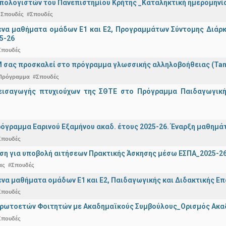
πολογιστών του Πανεπιστημίου Κρήτης _Καταληκτική ημερομηνία
 Σπουδές
#Σπουδές
α μαθήματα ομάδων Ε1 και Ε2, Προγραμμάτων Σύντομης Διάρκει
5-26
Σπουδές
 σας προσκαλεί στο πρόγραμμα γλωσσικής αλληλοβοήθειας (Ta
Πρόγραμμα
#Σπουδές
εισαγωγής πτυχιούχων της ΣΘΤΕ στο Πρόγραμμα Παιδαγωγικής
όγραμμα Εαρινού Εξαμήνου ακαδ. έτους 2025-26. Έναρξη μαθημά
Σπουδές
ση για υποβολή αιτήσεων Πρακτικής Άσκησης μέσω ΕΣΠΑ_2025-2
ας
#Σπουδές
α μαθήματα ομάδων Ε1 και Ε2, Παιδαγωγικής και Διδακτικής Επά
Σπουδές
Πρωτοετών Φοιτητών με Ακαδημαϊκούς Συμβούλους_Ορισμός Ακα
Σπουδές