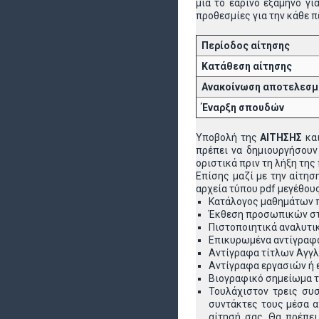
μια το εαρινό εξάμηνο γ
προθεσμίες για την κάθε π
Περίοδος αίτησης
Κατάθεση αίτησης
Ανακοίνωση αποτελεσ
Έναρξη σπουδών
Υποβολή της
ΑΙΤΗΣΗΣ
και
πρέπει να δημιουργήσουν 
οριστικά πριν τη λήξη της
Επίσης μαζί με την αίτησ
αρχεία τύπου pdf μεγέθου
Κατάλογος μαθημάτων π
Έκθεση προσωπικών στό
Πιστοποιητικά αναλυτ
Επικυρωμένα αντίγραφ
Αντίγραφα τίτλων Αγγλ
Αντίγραφα εργασιών ή 
Βιογραφικό σημείωμα 
Τουλάχιστον τρεις συ
συντάκτες τους μέσα α
αίτησή σας. Θα πρέπει