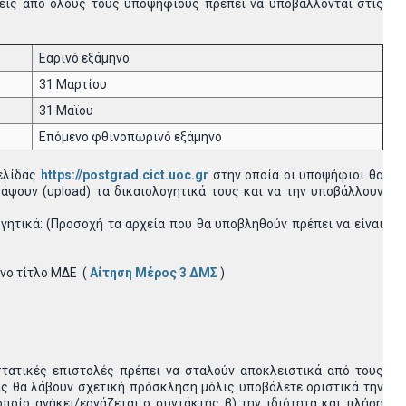
σεις από όλους τους υποψηφίους πρέπει να υποβάλλονται στις
Εαρινό εξάμηνο
31 Μαρτίου
31 Μαϊου
Επόμενο φθινοπωρινό εξάμηνο
ελίδας
https://postgrad.cict.uoc.gr
στην οποία οι υποψήφιοι θα
άψουν (upload) τα δικαιολογητικά τους και να την υποβάλλουν
γητικά: (Προσοχή τα αρχεία που θα υποβληθούν πρέπει να είναι
νο τίτλο ΜΔΕ (
Αίτηση Μέρος 3 ΔΜΣ
)
στατικές επιστολές πρέπει να σταλούν αποκλειστικά από τους
ας θα λάβουν σχετική πρόσκληση μόλις υποβάλετε οριστικά την
ποίο ανήκει/εργάζεται ο συντάκτης β) την ιδιότητα και πλήρη