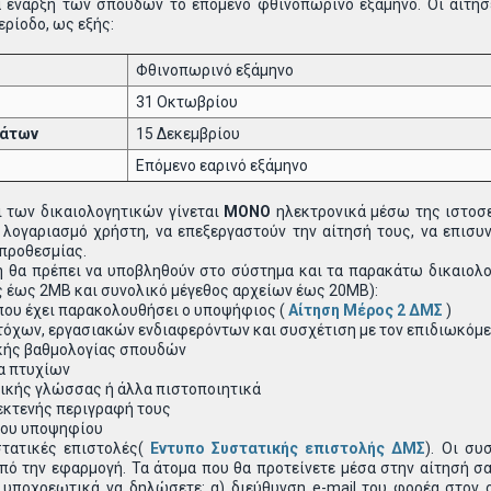
ια έναρξη των σπουδών το επόμενο φθινοπωρινό εξάμηνο. Οι αιτή
ερίοδο, ως εξής:
Φθινοπωρινό εξάμηνο
31 Οκτωβρίου
μάτων
15 Δεκεμβρίου
Επόμενο εαρινό εξάμηνο
 των δικαιολογητικών γίνεται
MONO
ηλεκτρονικά μέσω της ιστοσ
λογαριασμό χρήστη, να επεξεργαστούν την αίτησή τους, να επισυν
 προθεσμίας.
η θα πρέπει να υποβληθούν στο σύστημα και τα παρακάτω δικαιολο
ς έως 2ΜΒ και συνολικό μέγεθος αρχείων έως 20ΜΒ):
ου έχει παρακολουθήσει ο υποψήφιος (
Αίτηση Μέρος 2 ΔΜΣ
)
χων, εργασιακών ενδιαφερόντων και συσχέτιση με τον επιδιωκόμε
ικής βαθμολογίας σπουδών
α πτυχίων
ικής γλώσσας ή άλλα πιστοποιητικά
εκτενής περιγραφή τους
του υποψηφίου
στατικές επιστολές(
Εντυπο Συστατικής επιστολής ΔΜΣ
). Οι συ
πό την εφαρμογή. Τα άτομα που θα προτείνετε μέσα στην αίτησή σ
 υποχρεωτικά να δηλώσετε: α) διεύθυνση e-mail του φορέα στον ο