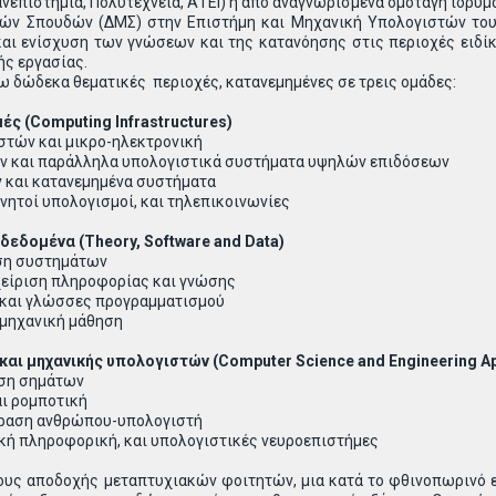
ανεπιστήμια, Πολυτεχνεία, ΑΤΕΙ) ή από αναγνωρισμένα ομοταγή ιδρύμ
ών Σπουδών (ΔΜΣ) στην Επιστήμη και Μηχανική Υπολογιστών του
και ενίσχυση των γνώσεων και της κατανόησης στις περιοχές ειδί
ής εργασίας.
ω δώδεκα θεματικές περιοχές, κατανεμημένες σε τρεις ομάδες:
ές (Computing Infrastructures)
στών και μικρο-ηλεκτρονική
ν και παράλληλα υπολογιστικά συστήματα υψηλών επιδόσεων
 και κατανεμημένα συστήματα
νητοί υπολογισμοί, και τηλεπικοινωνίες
 δεδομένα (Theory, Software and Data)
υση συστημάτων
χείριση πληροφορίας και γνώσης
 και γλώσσες προγραμματισμού
 μηχανική μάθηση
 και μηχανικής υπολογιστών (Computer
Science
and
Engineering
Ap
υση σημάτων
αι ρομποτική
ίδραση ανθρώπου-υπολογιστή
ική πληροφορική, και υπολογιστικές νευροεπιστήμες
ους αποδοχής μεταπτυχιακών φοιτητών, μια κατά το φθινοπωρινό ε