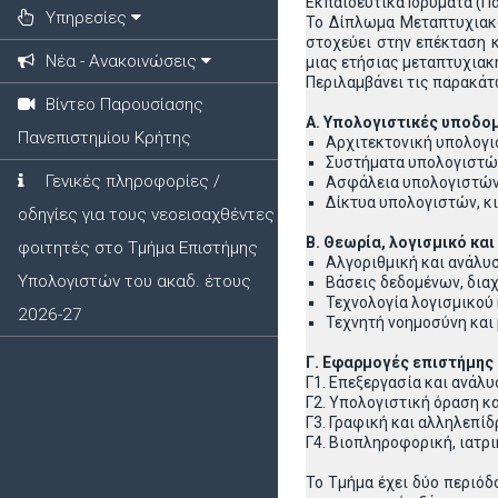
Εκπαιδευτικά Ιδρύματα (Π
Υπηρεσίες
To Δίπλωμα Μεταπτυχιακ
στοχεύει στην επέκταση 
Νέα - Ανακοινώσεις
μιας ετήσιας μεταπτυχιακ
Περιλαμβάνει τις παρακάτ
Βίντεο Παρουσίασης
Α. Υπολογιστικές υποδομ
Πανεπιστημίου Κρήτης
Αρχιτεκτονική υπολογι
Συστήματα υπολογιστώ
Γενικές πληροφορίες /
Ασφάλεια υπολογιστών
Δίκτυα υπολογιστών, κι
οδηγίες για τους νεοεισαχθέντες
Β. Θεωρία, λογισμικό και
φοιτητές στο Τμήμα Επιστήμης
Αλγοριθμική και ανάλ
Υπολογιστών του ακαδ. έτους
Βάσεις δεδομένων, δια
Τεχνολογία λογισμικού
2026-27
Τεχνητή νοημοσύνη και
Γ. Εφαρμογές επιστήμης
Γ1. Επεξεργασία και ανάλ
Γ2. Υπολογιστική όραση κ
Γ3. Γραφική και αλληλεπ
Γ4. Βιοπληροφορική, ιατρ
Το Τμήμα έχει δύο περιόδ