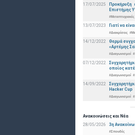
17/07/2025
Προκήρυξη 
Eπιστήμης Υ
#Μεταπτυχιακές
13/07/2023
Γιατί να εί
#Διακρίσεις
#Μ
14/12/2022
Θερμά συγχα
«Αρτέμης Σα
#Διαγωνισμοί
#
07/12/2022
Συγχαρητήρ
οποίος κατέ
#Διαγωνισμοί
#
14/09/2022
Συγχαρητήρι
Hacker Cup
#Διαγωνισμοί
#
Ανακοινώσεις και Νέα
28/05/2026
3η Ανακοίνω
#Σπουδές