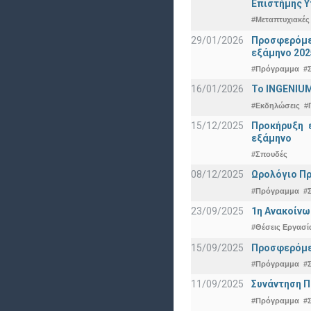
Eπιστήμης Υ
#Μεταπτυχιακές
29/01/2026
Προσφερόμεν
εξάμηνο 202
#Πρόγραμμα
#
16/01/2026
Το INGENIUM
#Εκδηλώσεις
#
15/12/2025
Προκήρυξη 
εξάμηνο
#Σπουδές
08/12/2025
Ωρολόγιο Πρ
#Πρόγραμμα
#
23/09/2025
1η Ανακοίνω
#Θέσεις Εργασί
15/09/2025
Προσφερόμεν
#Πρόγραμμα
#
11/09/2025
Συνάντηση 
#Πρόγραμμα
#