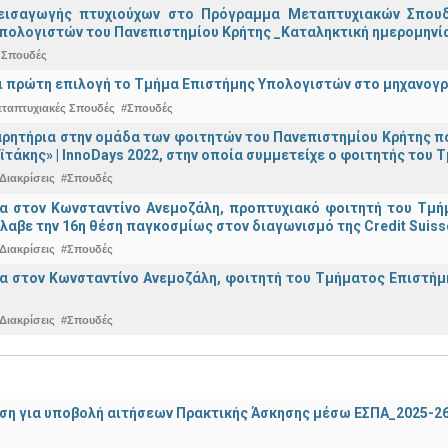
εισαγωγής πτυχιούχων στo Πρόγραμμα Μεταπτυχιακών Σπουδ
πολογιστών του Πανεπιστημίου Κρήτης _Καταληκτική ημερομηνία 
 Σπουδές
ναι πρώτη επιλογή το Τμήμα Επιστήμης Υπολογιστών στο μηχανογ
εταπτυχιακές Σπουδές
#Σπουδές
ρητήρια στην ομάδα των φοιτητών του Πανεπιστημίου Κρήτης π
ϊτάκης» | InnoDays 2022, στην οποία συμμετείχε ο φοιτητής το
Διακρίσεις
#Σπουδές
ια στον Κωνσταντίνο Ανεμοζάλη, προπτυχιακό φοιτητή του Τμή
λαβε την 16η θέση παγκοσμίως στον διαγωνισμό της Credit Suiss
Διακρίσεις
#Σπουδές
α στον Κωνσταντίνο Ανεμοζάλη, φοιτητή του Τμήματος Επιστήμη
Διακρίσεις
#Σπουδές
ση για υποβολή αιτήσεων Πρακτικής Άσκησης μέσω ΕΣΠΑ_2025-2