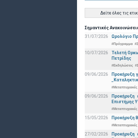
Δείτε όλες τις ετι
Σημαντικές Ανακοινώσεις
31/07/2026
Ωρολόγιο Πρ
#Πρόγραμμα
#
10/07/2026
Τελετή Ορκω
Πετρίδης
#Εκδηλώσεις
#
09/06/2026
Προκήρυξη 
_Καταληκτικ
#Μεταπτυχιακές
09/06/2026
Προκήρυξη 
Eπιστήμης Υ
#Μεταπτυχιακές
15/05/2026
Προκήρυξη Β
#Μεταπτυχιακές
27/02/2026
Προκήρυξη 