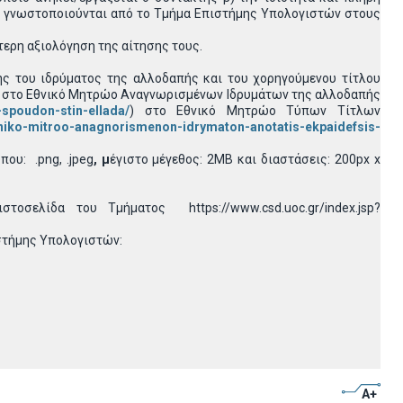
δεν γνωστοποιούνται από το Τμήμα Επιστήμης Υπολογιστών στους
τερη αξιολόγηση της αίτησης τους.
ης του ιδρύματος της αλλοδαπής και του χορηγούμενου τίτλου
αι στο Εθνικό Μητρώο Αναγνωρισμένων Ιδρυμάτων της αλλοδαπής
spoudon-stin-ellada/
) στο Εθνικό Μητρώο Τύπων Τίτλων
hniko-mitroo-anagnorismenon-idrymaton-anotatis-ekpaidefsis-
ου: .png, .jpeg
, μ
έγιστο μέγεθος: 2MB και διαστάσεις: 200px x
οσελίδα του Τμήματος https://www.csd.uoc.gr/index.jsp?
στήμης Υπολογιστών:
A+