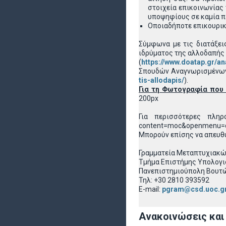
στοιχεία επικοινωνίας
υποψηφίους σε καμία πε
Οποιαδήποτε επικουρικά
Σύμφωνα με τις διατάξει
ιδρύματος της αλλοδαπής
(
https://www.doatap.gr/a
Σπουδών Αναγνωρισμένων
tis-allodapis/
).
Για τη Φωτογραφία που 
200px
Για περισσότερες πληρο
content=moc&openmenu=
Μπορούν επίσης να απευθ
Γραμματεία Μεταπτυχιακ
Τμήμα Επιστήμης Υπολογ
Πανεπιστημιούπολη Βουτών
Τηλ: +30 2810 393592
E-mail:
pgram@csd.uoc.g
Ανακοινώσεις και