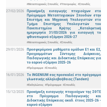
#Μεταπτυχιακές Σπουδές
#Υποτροφίες
#Σπουδές
27/02/2026
Προκήρυξη εισαγωγής πτυχιούχων στo
Πρόγραμμα Μεταπτυχιακών Σπουδών στην
Επιστήμη και Μηχανική Υπολογιστών στο
Τμήμα Eπιστήμης Υπολογιστών του
Πανεπιστημίου Κρήτης _Καταληκτική
ημερομηνία 31/03/2026 για εισαγωγή το
φθινοπωρινό εξάμηνο 2026-27
#Μεταπτυχιακές Σπουδές
#Σπουδές
29/01/2026
Προσφερόμενα μαθήματα ομάδων Ε1 και Ε2,
Προγραμμάτων Σύντομης Διάρκειας,
Παιδαγωγικής και Διδακτικής Επάρκειας για
το εαρινό εξάμηνο 2025-26
#Πρόγραμμα
#Σπουδές
16/01/2026
Το INGENIUM σας προσκαλεί στο πρόγραμμα
γλωσσικής αλληλοβοήθειας (Tandem)
#Εκδηλώσεις
#Πρόγραμμα
#Σπουδές
15/12/2025
Προκήρυξη εισαγωγής πτυχιούχων της ΣΘΤΕ
στο Πρόγραμμα Παιδαγωγικής και
Διδακτικής Επάρκειας ακαδ. έτους 2025-26 -
εαρινό εξάμηνο