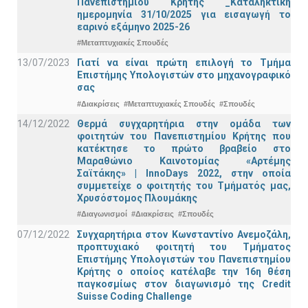
Πανεπιστημίου Κρήτης _Καταληκτική
ημερομηνία 31/10/2025 για εισαγωγή το
εαρινό εξάμηνο 2025-26
#Μεταπτυχιακές Σπουδές
13/07/2023
Γιατί να είναι πρώτη επιλογή το Τμήμα
Επιστήμης Υπολογιστών στο μηχανογραφικό
σας
#Διακρίσεις
#Μεταπτυχιακές Σπουδές
#Σπουδές
14/12/2022
Θερμά συγχαρητήρια στην ομάδα των
φοιτητών του Πανεπιστημίου Κρήτης που
κατέκτησε το πρώτο βραβείο στο
Μαραθώνιο Καινοτομίας «Αρτέμης
Σαϊτάκης» | InnoDays 2022, στην οποία
συμμετείχε ο φοιτητής του Τμήματός μας,
Χρυσόστομος Πλουμάκης
#Διαγωνισμοί
#Διακρίσεις
#Σπουδές
07/12/2022
Συγχαρητήρια στον Κωνσταντίνο Ανεμοζάλη,
προπτυχιακό φοιτητή του Τμήματος
Επιστήμης Υπολογιστών του Πανεπιστημίου
Κρήτης ο οποίος κατέλαβε την 16η θέση
παγκοσμίως στον διαγωνισμό της Credit
Suisse Coding Challenge