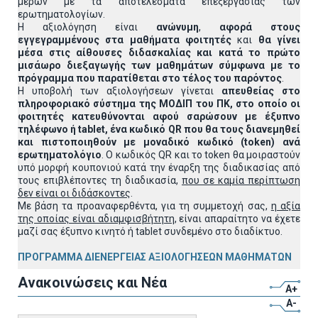
μερών με τα αποτελέσματα επεξεργασίας των
ερωτηματολογίων.
Η αξιολόγηση είναι
ανώνυμη
,
αφορά στους
εγγεγραμμένους στα μαθήματα φοιτητές
και
θα γίνει
μέσα στις αίθουσες διδασκαλίας και κατά το πρώτο
μισάωρο διεξαγωγής των μαθημάτων σύμφωνα με το
πρόγραμμα που παρατίθεται στο τέλος του παρόντος
.
Η υποβολή των αξιολογήσεων γίνεται
απευθείας στο
πληροφοριακό σύστημα της ΜΟΔΙΠ του ΠΚ, στο οποίο οι
φοιτητές κατευθύνονται αφού σαρώσουν με έξυπνο
τηλέφωνο ή
tablet
, ένα κωδικό
QR
που θα τους διανεμηθεί
και πιστοποιηθούν με μοναδικό κωδικό (
token
) ανά
ερωτηματολόγιο
. Ο κωδικός QR και το token θα μοιραστούν
υπό μορφή κουπονιού κατά την έναρξη της διαδικασίας από
τους επιβλέποντες τη διαδικασία,
που σε καμία περίπτωση
δεν είναι οι διδάσκοντες
.
Με βάση τα προαναφερθέντα, για τη συμμετοχή σας,
η αξία
της οποίας είναι αδιαμφισβήτητη
, είναι απαραίτητο να έχετε
μαζί σας έξυπνο κινητό ή tablet συνδεμένο στο διαδίκτυο.
ΠΡΟΓΡΑΜΜΑ ΔΙΕΝΕΡΓΕΙΑΣ ΑΞΙΟΛΟΓΗΣΕΩΝ ΜΑΘΗΜΑΤΩΝ
Ανακοινώσεις και Νέα
A+
A-