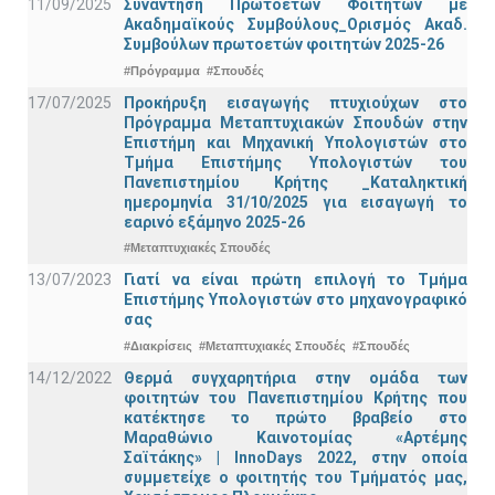
11/09/2025
Συνάντηση Πρωτοετών Φοιτητών με
Ακαδημαϊκούς Συμβούλους_Ορισμός Ακαδ.
Συμβούλων πρωτοετών φοιτητών 2025-26
#Πρόγραμμα
#Σπουδές
17/07/2025
Προκήρυξη εισαγωγής πτυχιούχων στo
Πρόγραμμα Μεταπτυχιακών Σπουδών στην
Επιστήμη και Μηχανική Υπολογιστών στο
Τμήμα Eπιστήμης Υπολογιστών του
Πανεπιστημίου Κρήτης _Καταληκτική
ημερομηνία 31/10/2025 για εισαγωγή το
εαρινό εξάμηνο 2025-26
#Μεταπτυχιακές Σπουδές
13/07/2023
Γιατί να είναι πρώτη επιλογή το Τμήμα
Επιστήμης Υπολογιστών στο μηχανογραφικό
σας
#Διακρίσεις
#Μεταπτυχιακές Σπουδές
#Σπουδές
14/12/2022
Θερμά συγχαρητήρια στην ομάδα των
φοιτητών του Πανεπιστημίου Κρήτης που
κατέκτησε το πρώτο βραβείο στο
Μαραθώνιο Καινοτομίας «Αρτέμης
Σαϊτάκης» | InnoDays 2022, στην οποία
συμμετείχε ο φοιτητής του Τμήματός μας,