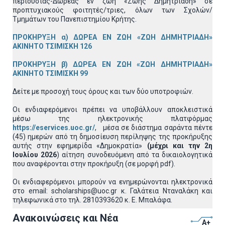
περιουσίας-Δωρεάς εν ζωή «Ζωής Δημητριάδη» σε
προπτυχιακούς φοιτητές/τριες, όλων των Σχολών/
Τμημάτων του Πανεπιστημίου Κρήτης.
ΠΡΟΚΗΡΥΞΗ α) ΔΩΡΕΑ ΕΝ ΖΩΗ «ΖΩΗ ΔΗΜΗΤΡΙΑΔΗ»
ΑΚΙΝΗΤΟ ΤΣΙΜΙΣΚΗ 126
ΠΡΟΚΗΡΥΞΗ β) ΔΩΡΕΑ ΕΝ ΖΩΗ «ΖΩΗ ΔΗΜΗΤΡΙΑΔΗ»
ΑΚΙΝΗΤΟ ΤΣΙΜΙΣΚΗ 99
Δείτε με προσοχή τους όρους και των δύο υποτροφιών.
Οι ενδιαφερόμενοι πρέπει να υποβάλλουν αποκλειστικά
μέσω της ηλεκτρονικής πλατφόρμας
https://eservices.uoc.gr/
, μέσα σε διάστημα σαράντα πέντε
(45) ημερών από τη δημοσίευση περίληψης της προκήρυξης
αυτής στην εφημερίδα «Δημοκρατία»
(μέχρι και την 2η
Ιουλίου 2026
) αίτηση συνοδευόμενη από τα δικαιολογητικά
που αναφέρονται στην προκήρυξη (σε μορφή pdf).
Οι ενδιαφερόμενοι μπορούν να ενημερώνονται ηλεκτρονικά
στο email: scholarships@uoc.gr κ. Γαλάτεια Νταναλάκη και
τηλεφωνικά στο τηλ. 2810393620 κ. Ε. Μπαλάφα.
Ανακοινώσεις και Νέα
A+