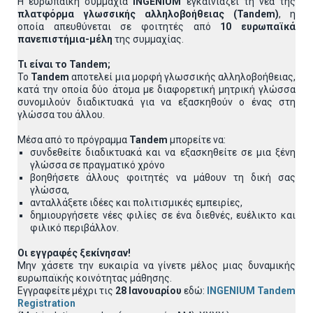
Η ευρωπαϊκή συμμαχία
INGENIUM
εγκαινιάζει τη νέα της
πλατφόρμα γλωσσικής αλληλοβοήθειας (Tandem)
, η
οποία απευθύνεται σε φοιτητές από
10 ευρωπαϊκά
πανεπιστήμια-μέλη
της συμμαχίας.
Τι είναι το Tandem;
Το
Tandem
αποτελεί μια μορφή γλωσσικής αλληλοβοήθειας,
κατά την οποία δύο άτομα με διαφορετική μητρική γλώσσα
συνομιλούν διαδικτυακά για να εξασκηθούν ο ένας στη
γλώσσα του άλλου.
Μέσα από το πρόγραμμα
Tandem
μπορείτε να:
συνδεθείτε διαδικτυακά και να εξασκηθείτε σε μια ξένη
γλώσσα σε πραγματικό χρόνο
βοηθήσετε άλλους φοιτητές να μάθουν τη δική σας
γλώσσα,
ανταλλάξετε ιδέες και πολιτισμικές εμπειρίες,
δημιουργήσετε νέες φιλίες σε ένα διεθνές, ευέλικτο και
φιλικό περιβάλλον.
Οι εγγραφές ξεκίνησαν!
Μην χάσετε την ευκαιρία να γίνετε μέλος μιας δυναμικής
ευρωπαϊκής κοινότητας μάθησης.
Εγγραφείτε μέχρι τις
28 Ιανουαρίου
εδώ:
INGENIUM
Tandem
Registration