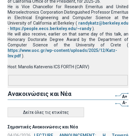
of California Office of the President, for 2025-26.
He is Vice Chancellor for Research Emeritus and United
Microelectronics Corporation Distinguished Professor Emeritus
in Electrical Engineering and Computer Science at the
University of California at Berkeley (
randykatz@berkeley.edu
-
https://people.eecs.berkeley.edu/~randy
).
He will also receive, earlier on that same day of this talk, an
Honorary Doctorate Degree Award by the Department of
Computer Science of the University of Crete (
https://www.uoc.gr/wp-content/uploads/2025/12/Katz-
Inv.pdf
).
Host: Manolis Katevenis ICS FORTH (CARV)
Ανακοινώσεις και Νέα
A+
A-
Δείτε όλες τις ετικέτες
Σημαντικές Ανακοινώσεις και Νέα
04/06/2026
LECTURE ANNOUNCEMENT: Η Τεχνητή