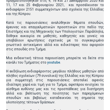
πραγματοποιήθηκαν στις 9, 16 και 21 Δεκεμβρίου 2020 και
11, 17 και 25 Φεβρουαρίου 2021, και προσέλκυσαν το
ενδιαφέρον 2151 συμμετεχόντων από σχολεία της Ελλάδας
και της Κύπρου.
Κατά τις παρουσιάσεις αναλύθηκαν θέματα σπουδών,
έρευνας και επαγγελματικών προοπτικών στο πεδίο της
Επιστήμης και της Μηχανικής των Υπολογιστών. Παράλληλα,
δόθηκε ευκαιρία σε μαθητές, καθηγητές και γονείς να
υποβάλουν ερωτήσεις σχετικές με το συγκεκριμένο
γνωστικό αντικείμενο αλλά και ειδικότερες που αφορούν
στις σπουδές στο Τμήμα.
Μια ενδεικτική τέτοια παρουσίαση μπορείτε να δείτε στο
κανάλι του Τμήματος στο
youtube
.
Η εκδήλωση ενδιαφέροντος μεγάλου πλήθους μαθητών από
πλήθος σχολείων (79 συνολικά) της Ελλάδας και της Κύπρου
για συμμετοχή στις παρουσιάσεις αποτελεί αφενός
ιδιαίτερη χαρά και τιμή για το Τμήμα, αφετέρου ενισχύει το
αίσθημα ευθύνης μας και τις προσπάθειες για διατήρηση
αλλά και βελτίωση της ποιότητας των παρεχόμενων
σπουδών και βεβαίως καταδεικνύει τη σημασία της
υλοποίησης τέτοιων δράσεων.