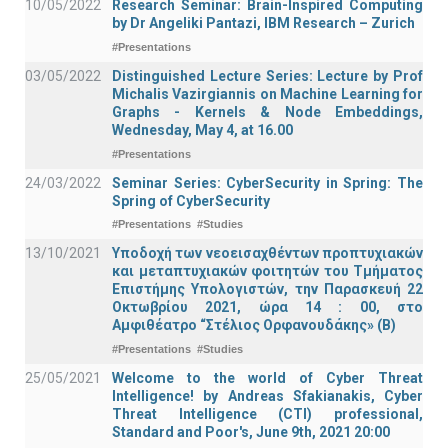
10/05/2022
Research Seminar: Brain-Inspired Computing
by Dr Angeliki Pantazi, IBM Research – Zurich
#Presentations
03/05/2022
Distinguished Lecture Series: Lecture by Prof
Michalis Vazirgiannis on Machine Learning for
Graphs - Kernels & Νode Εmbeddings,
Wednesday, May 4, at 16.00
#Presentations
24/03/2022
Seminar Series: CyberSecurity in Spring: The
Spring of CyberSecurity
#Presentations
#Studies
13/10/2021
Υποδοχή των νεοεισαχθέντων προπτυχιακών
και μεταπτυχιακών φοιτητών του Τμήματος
Επιστήμης Υπολογιστών, την Παρασκευή 22
Οκτωβρίου 2021, ώρα 14 : 00, στο
Αμφιθέατρο “Στέλιος Ορφανουδάκης» (Β)
#Presentations
#Studies
25/05/2021
Welcome to the world of Cyber Threat
Intelligence! by Andreas Sfakianakis, Cyber
Threat Intelligence (CTI) professional,
Standard and Poor's, June 9th, 2021 20:00