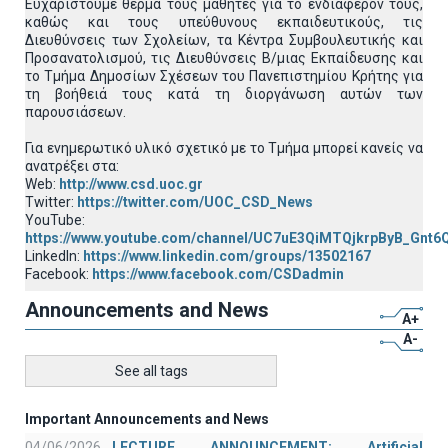
Ευχαριστούμε θερμά τους μαθητές για το ενδιαφέρον τους,
καθώς και τους υπεύθυνους εκπαιδευτικούς, τις
Διευθύνσεις των Σχολείων, τα Κέντρα Συμβουλευτικής και
Προσανατολισμού, τις Διευθύνσεις Β/μιας Εκπαίδευσης και
το Τμήμα Δημοσίων Σχέσεων του Πανεπιστημίου Κρήτης για
τη βοήθειά τους κατά τη διοργάνωση αυτών των
παρουσιάσεων.
Για ενημερωτικό υλικό σχετικό με το Τμήμα μπορεί κανείς να
ανατρέξει στα:
Web:
http://www.csd.uoc.gr
Twitter:
https://twitter.com/UOC_CSD_News
YouTube:
https://www.youtube.com/channel/UC7uE3QiMTQjkrpByB_Gnt6
LinkedIn:
https://www.linkedin.com/groups/13502167
Facebook:
https://www.facebook.com/CSDadmin
Announcements and News
A+
A-
See all tags
Important Announcements and News
04/06/2026
LECTURE ANNOUNCEMENT: Artificial