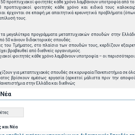
 50 προπτυχιακοί φοιτητές κάθε χρόνο λαμβάνουν υποτροφία από το 
0 προπτυχιακοί φοιτητές κάθε χρόνο και ειδικά τους καλοκαιρ
και έρχονται σε επαφή με απαιτητικά ερευνητικά προβλήματα (όπω
 επίλυσή τους.
ό τα μεγαλύτερα προγράμματα μεταπτυχιακών σπουδών στην Ελλάδα
πό 50 κάνουν διδακτορικές σπουδές.
ς του Τμήματος, στο πλαίσιο των σπουδών τους, κερδίζουν εξαιρετ
έχει βραβευθεί από διεθνείς οργανισμούς.
χιακοί φοιτητές κάθε χρόνο λαμβάνουν υποτροφία – οι περισσότεροι
ίζουν για μεταπτυχιακές σπουδές σε κορυφαία Πανεπιστήμια σε όλο 
ατος βρίσκουν αμέσως εργασία (αρκετοί μάλιστα πριν την αποφοί
Πανεπιστήμια στην Ελλάδα και διεθνώς
 Νέα
κέτες
 και Νέα