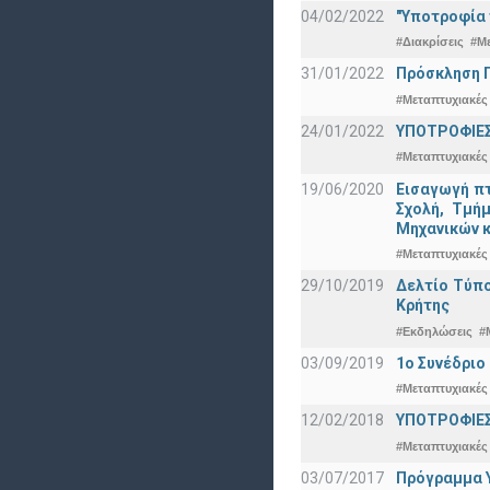
04/02/2022
"Υποτροφία 
#Διακρίσεις
#Μ
31/01/2022
Πρόσκληση Π
#Μεταπτυχιακές
24/01/2022
ΥΠΟΤΡΟΦΙΕΣ
#Μεταπτυχιακές
19/06/2020
Εισαγωγή πτ
Σχολή, Τμή
Μηχανικών κ
#Μεταπτυχιακές
29/10/2019
Δελτίο Τύπ
Κρήτης
#Εκδηλώσεις
#
03/09/2019
1ο Συνέδρι
#Μεταπτυχιακές
12/02/2018
ΥΠΟΤΡΟΦΙΕΣ
#Μεταπτυχιακές
03/07/2017
Πρόγραμμα Υ