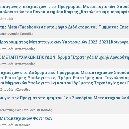
εισαγωγής πτυχιούχων στo Πρόγραμμα Μεταπτυχιακών Σπουδ
πολογιστών του Πανεπιστημίου Κρήτης _Καταληκτική ημερομηνία 
 Σπουδές
της Meta (Facebook) σε υποψήφιο Διδάκτορα του Τμήματος Επι
εταπτυχιακές Σπουδές
ρογράμματος Μεταπτυχιακών Υποτροφιών 2022-2023 | Κοινωφελέ
 Σπουδές
#Υποτροφίες
 ΜΕΤΑΠΤΥΧΙΑΚΩΝ ΣΠΟΥΔΩΝ Ίδρυμα “Στρατηγός Μιχαήλ Αρναούτη
 Σπουδές
#Υποτροφίες
υχιούχων στο Διιδρυματικό Πρόγραμμα Μεταπτυχιακών Σπουδών 
μα Επιστήμης Υπολογιστών, Τμήμα Επιστήμης και Τεχνολογία
αι Μηχανικών Υπολογιστών) και του Ιδρύματος Τεχνολογίας και Έ
 Σπουδές
#Σπουδές
ου για την Πραγματοποίηση του 1ου Συνεδρίου Μεταπτυχιακών 
Μεταπτυχιακές Σπουδές
#Σπουδές
ο Μεταπτυχιακών Φοιτητών
 Σπουδές
#Σπουδές