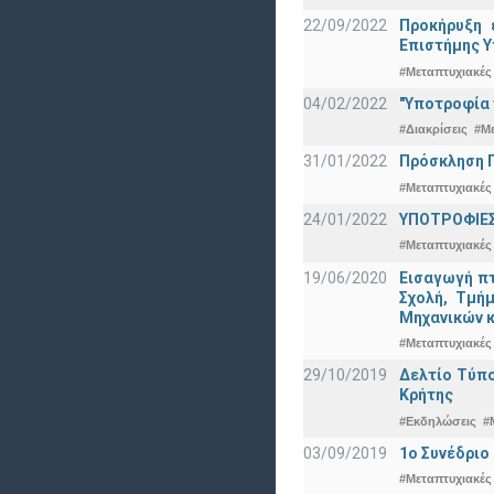
22/09/2022
Προκήρυξη 
Eπιστήμης Υ
#Μεταπτυχιακές
04/02/2022
"Υποτροφία 
#Διακρίσεις
#Μ
31/01/2022
Πρόσκληση Π
#Μεταπτυχιακές
24/01/2022
ΥΠΟΤΡΟΦΙΕΣ
#Μεταπτυχιακές
19/06/2020
Εισαγωγή πτ
Σχολή, Τμή
Μηχανικών κ
#Μεταπτυχιακές
29/10/2019
Δελτίο Τύπ
Κρήτης
#Εκδηλώσεις
#
03/09/2019
1ο Συνέδρι
#Μεταπτυχιακές