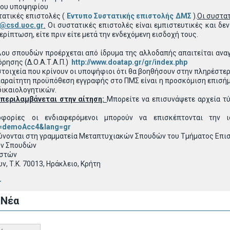
του υποψηφίου
τατικές επιστολές (
Εντυπο Συστατικής επιστολής ΔΜΣ
).
Οι συστατ
@csd.uoc.gr
.
Οι συστατικές επιστολές είναι εμπιστευτικές και δ
ρίπτωση, είτε πριν είτε μετά την ενδεχόμενη εισδοχή τους.
λου σπουδών προέρχεται από ίδρυμα της αλλοδαπής απαιτείται ανα
ρησης (Δ.Ο.Α.Τ.Α.Π.)
http://www.doatap.gr/gr/index.php
τοιχεία που κρίνουν οι υποψήφιοι ότι θα βοηθήσουν στην πληρέστερ
 απαραίτητη προϋπόθεση εγγραφής στο ΠΜΣ είναι η προσκόμιση επισή
δικαιολογητικών.
περιλαμβάνεται στην αίτηση:
Μπορείτε να επισυνάψετε αρχεία τύπ
οφορίες οι ενδιαφερόμενοι μπορούν να επισκέπτονται την
=demoAcc4&lang=gr
ύνονται στη γραμματεία Μεταπτυχιακών Σπουδών του Τμήματος Επι
ών Σπουδών
ιστών
, Τ.Κ. 70013, Ηράκλειο, Κρήτη
r
 Νέα