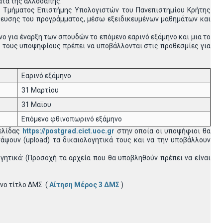
ατα της αλλοδαπής.
 Τμήματος Επιστήμης Υπολογιστών του Πανεπιστημίου Κρήτης
κευσης του προγράμματος, μέσω εξειδικευμένων μαθημάτων και
ο για έναρξη των σπουδών το επόμενο εαρινό εξάμηνο και μια το
ς τους υποψηφίους πρέπει να υποβάλλονται στις προθεσμίες για
Εαρινό εξάμηνο
31 Μαρτίου
31 Μαϊου
Επόμενο φθινοπωρινό εξάμηνο
ελίδας
https://postgrad.cict.uoc.gr
στην οποία οι υποψήφιοι θα
άψουν (upload) τα δικαιολογητικά τους και να την υποβάλλουν
γητικά: (Προσοχή τα αρχεία που θα υποβληθούν πρέπει να είναι
νο τίτλο ΔΜΣ (
Αίτηση Μέρος 3 ΔΜΣ
)