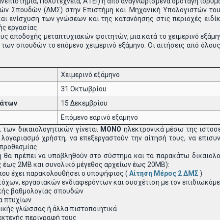
ανεπιστήμια, Πολυτεχνεία, ΑΤΕΙ) ή από αναγνωρισμένα ομοταγή ιδρύμ
ών Σπουδών (ΔΜΣ) στην Επιστήμη και Μηχανική Υπολογιστών του
και ενίσχυση των γνώσεων και της κατανόησης στις περιοχές ειδί
ής εργασίας.
ους αποδοχής μεταπτυχιακών φοιτητών, μια κατά το χειμερινό εξάμην
η των σπουδών το επόμενο χειμερινό εξάμηνο. Οι αιτήσεις από όλου
:
Χειμερινό εξάμηνο
31 Οκτωβρίου
μάτων
15 Δεκεμβρίου
Επόμενο εαρινό εξάμηνο
 των δικαιολογητικών γίνεται
MONO
ηλεκτρονικά μέσω της ιστοσ
λογαριασμό χρήστη, να επεξεργαστούν την αίτησή τους, να επισυν
 προθεσμίας.
η θα πρέπει να υποβληθούν στο σύστημα και τα παρακάτω δικαιολο
ς έως 2ΜΒ και συνολικό μέγεθος αρχείων έως 20ΜΒ):
ου έχει παρακολουθήσει ο υποψήφιος (
Αίτηση Μέρος 2 ΔΜΣ
)
χων, εργασιακών ενδιαφερόντων και συσχέτιση με τον επιδιωκόμε
ικής βαθμολογίας σπουδών
α πτυχίων
ικής γλώσσας ή άλλα πιστοποιητικά
εκτενής περιγραφή τους