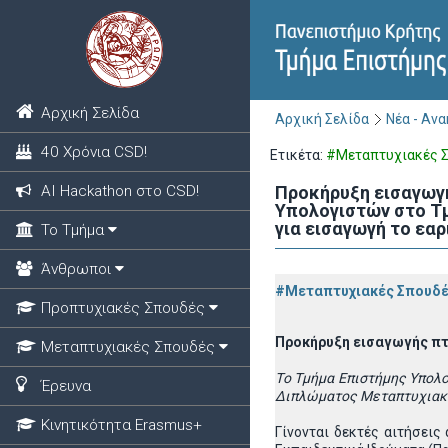
Αρχική Σελίδα
Αρχική Σελίδα
Νέα - Αν
40 Χρόνια CSD!
Ετικέτα:
#Μεταπτυχιακές 
ΑΙ Hackathon στο CSD!
Προκήρυξη εισαγωγ
Υπολογιστών στο Τμ
για εισαγωγή το εαρ
Το Τμήμα
Άνθρωποι
#Μεταπτυχιακές Σπουδ
Προπτυχιακές Σπουδές
Προκήρυξη εισαγωγής π
Μεταπτυχιακές Σπουδές
T
ο Tμήμα Επιστήμης Υπολ
Έρευνα
Διπλώματος Μεταπτυχιακώ
Κινητικότητα Erasmus+
Γίνονται δεκτές αιτήσει