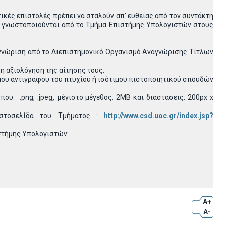
ικές επιστολές πρέπει να σταλούν απ' ευθείας από τον συντάκτη
εν γνωστοποιούνται από το Τμήμα Επιστήμης Υπολογιστών στους
γνώριση από το Διεπιστημονικό Οργανισμό Αναγνώρισης Τίτλων
η αξιολόγηση της αίτησης τους.
μου αντιγράφου του πτυχίου ή ισότιμου πιστοποιητικού σπουδών
ου: .png, .jpeg
, μ
έγιστο μέγεθος: 2MB και διαστάσεις: 200px x
 ιστοσελίδα του Τμήματος :
http://www.csd.uoc.gr/index.jsp?
στήμης Υπολογιστών:
A+
A-