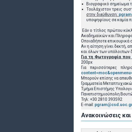
Βιογραφικό σημείωμα 
Τουλάχιστον τρεις συσ
στην διεύθυνση:
pgram
υποψηφίους σε καμία πε
Εάν ο τίτλος πρώτου κύκ
Ακαδημαϊκών και Πληροφό
Οποιαδήποτε επικουρικά σ
Αν η αίτηση γίνει δεκτή,
και όλων των υπόλοιπων 
Για τη Φωτογραφία που 
200px
Για περισσότερες πληρ
content=moc&openmenu
Μπορούν επίσης να απευθ
Γραμματεία Μεταπτυχιακ
Τμήμα Επιστήμης Υπολογ
Πανεπιστημιούπολη Βουτών
Τηλ: +30 2810 393592
E-mail:
pgram@csd.uoc.g
Ανακοινώσεις και