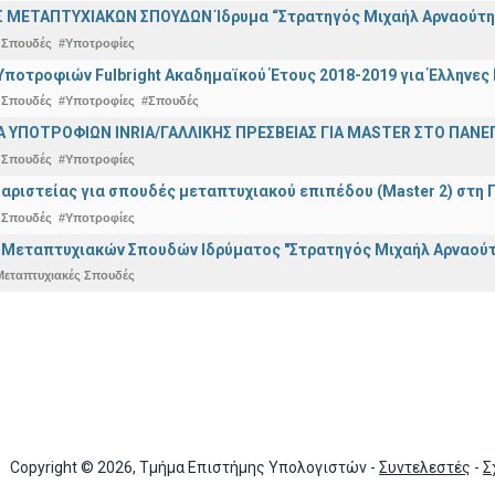
 ΜΕΤΑΠΤΥΧΙΑΚΩΝ ΣΠΟΥΔΩΝ Ίδρυμα “Στρατηγός Μιχαήλ Αρναούτη
 Σπουδές
#Υποτροφίες
ποτροφιών Fulbright Ακαδημαϊκού Έτους 2018-2019 για Έλληνες
 Σπουδές
#Υποτροφίες
#Σπουδές
ΥΠΟΤΡΟΦΙΩΝ INRIA/ΓΑΛΛΙΚΗΣ ΠΡΕΣΒΕΙΑΣ ΓΙΑ ΜASTER ΣΤΟ ΠΑΝΕΠΙ
 Σπουδές
#Υποτροφίες
αριστείας για σπουδές μεταπτυχιακού επιπέδου (Master 2) στη 
 Σπουδές
#Υποτροφίες
 Μεταπτυχιακών Σπουδών Ιδρύματος "Στρατηγός Μιχαήλ Αρναούτ
Μεταπτυχιακές Σπουδές
Copyright © 2026, Τμήμα Επιστήμης Υπολογιστών -
Συντελεστές
-
Σ