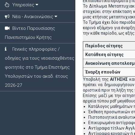
Εκπαιδευτικά Ιδρύματα (Π
Υπηρεσίες
To Δίπλωμα Μεταπτυχιακ
στοχεύει στην επέκταση 
Νέα - Ανακοινώσεις
μιας ετήσιας μεταπτυχιακ
Το Τμήμα έχει δύο περιόδ
εαρινό εξάμηνο για έναρξ
Βίντεο Παρουσίασης
την κάθε περίοδο, ως εξής
Πανεπιστημίου Κρήτης
Περίοδος αίτησης
Γενικές πληροφορίες /
Κατάθεση αίτησης
οδηγίες για τους νεοεισαχθέντες
Ανακοίνωση αποτελεσ
φοιτητές στο Τμήμα Επιστήμης
Έναρξη σπουδών
Υπολογιστών του ακαδ. έτους
Υποβολή της
ΑΙΤΗΣΗΣ
και
πρέπει να δημιουργήσουν 
2026-27
οριστικά πριν τη λήξη της
Επίσης μαζί με την αίτησ
αρχεία τύπου pdf μεγέθου
Κατάλογος μαθημάτων π
Έκθεση προσωπικών στό
Πιστοποιητικά αναλυτ
Επικυρωμένα αντίγραφ
Αντίγραφα τίτλων Αγγλ
Αντίγραφα εργασιών ή 