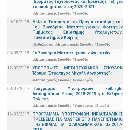
Ιδρύματος Τεχνολογίας και Έρευνας (ΙΤΕ), για
το ακαδημαϊκό έτος 2020-2021
#Μεταπτυχιακές Σπουδές
#Σπουδές
29/10/2019
Δελτίο Τύπου για την Πραγματοποίηση του
1ου Συνεδρίου Μεταπτυχιακών Φοιτητών
Τμήματος Επιστήμης Υπολογιστών,
Πανεπιστημίου Κρήτης
#Εκδηλώσεις
#Μεταπτυχιακές Σπουδές
#Σπουδές
03/09/2019
1ο Συνέδριο Μεταπτυχιακών Φοιτητών
#Μεταπτυχιακές Σπουδές
#Σπουδές
12/02/2018
ΥΠΟΤΡΟΦΙΕΣ ΜΕΤΑΠΤΥΧΙΑΚΩΝ ΣΠΟΥΔΩΝ
Ίδρυμα “Στρατηγός Μιχαήλ Αρναούτης”
#Μεταπτυχιακές Σπουδές
#Υποτροφίες
03/07/2017
Πρόγραμμα Υποτροφιών Fulbright
Ακαδημαϊκού Έτους 2018-2019 για Έλληνες
Πολίτες
#Μεταπτυχιακές Σπουδές
#Υποτροφίες
#Σπουδές
16/03/2017
ΠΡΟΓΡΑΜΜΑ ΥΠΟΤΡΟΦΙΩΝ INRIA/ΓΑΛΛΙΚΗΣ
ΠΡΕΣΒΕΙΑΣ ΓΙΑ ΜASTER ΣΤΟ ΠΑΝΕΠΙΣΤΗΜΙΟ
ΤΗΣ ΝΙΚΑΙΑΣ ΓΙΑ ΤΟ ΑΚΑΔΗΜΑΙΚΟ ΕΤΟΣ 2017-
2018