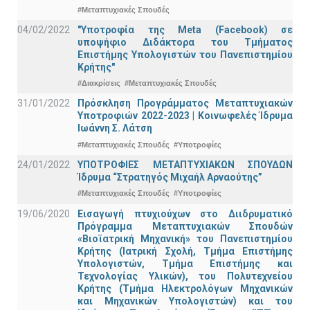
#Μεταπτυχιακές Σπουδές
04/02/2022
"Υποτροφία της Meta (Facebook) σε
υποψήφιο Διδάκτορα του Τμήματος
Επιστήμης Υπολογιστών του Πανεπιστημίου
Κρήτης"
#Διακρίσεις
#Μεταπτυχιακές Σπουδές
31/01/2022
Πρόσκληση Προγράμματος Μεταπτυχιακών
Υποτροφιών 2022-2023 | Κοινωφελές Ίδρυμα
Ιωάννη Σ. Λάτση
#Μεταπτυχιακές Σπουδές
#Υποτροφίες
24/01/2022
ΥΠΟΤΡΟΦΙΕΣ ΜΕΤΑΠΤΥΧΙΑΚΩΝ ΣΠΟΥΔΩΝ
Ίδρυμα “Στρατηγός Μιχαήλ Αρναούτης”
#Μεταπτυχιακές Σπουδές
#Υποτροφίες
19/06/2020
Εισαγωγή πτυχιούχων στο Διιδρυματικό
Πρόγραμμα Μεταπτυχιακών Σπουδών
«Βιοϊατρική Μηχανική» του Πανεπιστημίου
Κρήτης (Ιατρική Σχολή, Τμήμα Επιστήμης
Υπολογιστών, Τμήμα Επιστήμης και
Τεχνολογίας Υλικών), του Πολυτεχνείου
Κρήτης (Τμήμα Ηλεκτρολόγων Μηχανικών
και Μηχανικών Υπολογιστών) και του