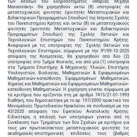
των εσόδων του κληροδοτήματος «Μαρίας Μιχαήλ
Μανασσάκη». Θα χορηγηθούν οκτώ (8) υποτροφίες σε
μεταπτυχιακούς φοιτητές (φοιτητές Μεταπτυχιακών και
Διδακτορικών Προγραμμάτων Σπουδών) της Ιατρικής Σχολής
του Πανεπιστημίου Κρήτης και οκτώ (8) σε μεταπτυχιακούς
φοιτητές (φοιτητές Μεταπτυχιακών και Διδακτορικών
Προγραμμάτων Σπουδών) της Σχολής Θετικών και
Τεχνολογικών Επιστημών του Πανεπιστημίου Κρήτης.
Αναφορικά με τις υποτροφίες της Σχολής Θετικών και
η
Τεχνολογικών Επιστημών, σύμφωνα με την 9
/09-10-2025
απόφαση της Κοσμητείας, θα χορηγηθούν από δύο (2)
υποτροφίες στο Τμήμα Φυσικής, και από μία (1) υποτροφία
στα Τμήματα Επιστήμης & Μηχανικής Υλικών, Επιστήμης
Υπολογιστών, Βιολογίας, Μαθηματικών & Εφαρμοσμένων
Μαθηματικών-κατεύθυνση Εφαρμοσμένων Μαθηματικών,
Χημείας και Μαθηματικών και Εφαρμοσμένων Μαθηματικών-
κατεύθυνση Μαθηματικών. Η χορήγηση γίνεται σύμφωνα με
τα κριτήρια που ορίζονται στη με αριθμό 7415/21-01-1993
διαθήκη, που δημοσιεύτηκε με το αρ. 197/2000 πρακτικό του
Μονομελούς Πρωτοδικείου Ηρακλείου σε συνδυασμό με την
43/2020 απόφαση του Εφετείου Ανατολικής Κρήτης.
Ειδικότερα, η επιλογή των υποτρόφων γίνεται από τη
Συνέλευση των Τμημάτων των δύο Σχολών με κριτήριο για
τους μεν πρωτοείσακτους μεταπτυχιακούς φοιτητές τις
ακαδημαϊκές-επιστημονικές επιδόσεις τους (βαθμός