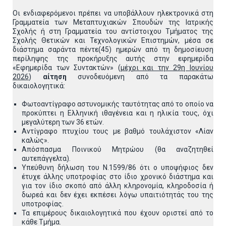
Οι ενδιαφερόμενοι πρέπει να υποβάλλουν ηλεκτρονικά στη
Γραμματεία των Μεταπτυχιακών Σπουδών της Ιατρικής
Σχολής ή στη Γραμματεία του αντίστοιχου Τμήματος της
Σχολής Θετικών και Τεχνολογικών Επιστημών, μέσα σε
διάστημα σαράντα πέντε(45) ημερών από τη δημοσίευση
περίληψης της προκήρυξης αυτής στην εφημερίδα
«Εφημερίδα των Συντακτών» (
μέχρι και την 29η Ιουνίου
2026
)
αίτηση
συνοδευόμενη από τα παρακάτω
δικαιολογητικά:
Φωτοαντίγραφο αστυνομικής ταυτότητας από το οποίο να
προκύπτει η Ελληνική ιθαγένεια και η ηλικία τους, όχι
μεγαλύτερη των 36 ετών.
Αντίγραφο πτυχίου τους με βαθμό τουλάχιστον «Λίαν
καλώς».
Απόσπασμα Ποινικού Μητρώου (θα αναζητηθεί
αυτεπάγγελτα).
Υπεύθυνη δήλωση του Ν.1599/86 ότι ο υποψήφιος δεν
έτυχε άλλης υποτροφίας στο ίδιο χρονικό διάστημα και
για τον ίδιο σκοπό από άλλη κληρονομία, κληροδοσία ή
δωρεά και δεν έχει εκπέσει λόγω υπαιτιότητάς του της
υποτροφίας.
Τα επιμέρους δικαιολογητικά που έχουν οριστεί από το
κάθε Τμήμα.