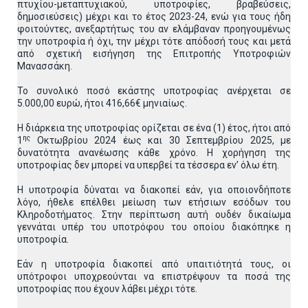
πτυχίου-μεταπτυχιακού, υποτροφίες, βραβεύσεις,
δημοσιεύσεις) μέχρι και το έτος 2023-24, ενώ για τους ήδη
φοιτούντες, ανεξαρτήτως του αν ελάμβαναν προηγουμένως
την υποτροφία ή όχι, την μέχρι τότε απόδοσή τους και μετά
από σχετική εισήγηση της Επιτροπής Υποτροφιών
Μανασσάκη.
Το συνολικό ποσό εκάστης υποτροφίας ανέρχεται σε
5.000,00 ευρώ, ήτοι 416,66€ μηνιαίως.
Η διάρκεια της υποτροφίας ορίζεται σε ένα (1) έτος, ήτοι από
ης
1
Οκτωβρίου 2024 έως και 30 Σεπτεμβρίου 2025, με
δυνατότητα ανανέωσης κάθε χρόνο. Η χορήγηση της
υποτροφίας δεν μπορεί να υπερβεί τα τέσσερα εν’ όλω έτη.
Η υποτροφία δύναται να διακοπεί εάν, για οποιονδήποτε
λόγο, ήθελε επέλθει μείωση των ετήσιων εσόδων του
Κληροδοτήματος. Στην περίπτωση αυτή ουδέν δικαίωμα
γεννάται υπέρ του υποτρόφου του οποίου διακόπηκε η
υποτροφία.
Εάν η υποτροφία διακοπεί από υπαιτιότητά τους, οι
υπότροφοι υποχρεούνται να επιστρέψουν τα ποσά της
υποτροφίας που έχουν λάβει μέχρι τότε.