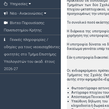
Ηρακλείου σε συνδυασμό 
Υπηρεσίες
Τμημάτων των δύο Σχολών
πτυχίου-μεταπτυχιακού, υ
Νέα - Ανακοινώσεις
προηγουμένως την υποτροφ
Το συνολικό ποσό εκάστης 
Βίντεο Παρουσίασης
Πανεπιστημίου Κρήτης
Η διάρκεια της υποτροφία
χορήγηση της υποτροφίας δ
Γενικές πληροφορίες /
Η υποτροφία δύναται να δ
οδηγίες για τους νεοεισαχθέντες
δικαίωμα γεννάται υπέρ τ
φοιτητές στο Τμήμα Επιστήμης
Εάν η υποτροφία διακοπεί
Υπολογιστών του ακαδ. έτους
2026-27
Οι ενδιαφερόμενοι πρέπε
Τμήματος της Σχολής Θετ
αυτής στην εφημερίδα «Εφ
Φωτοαντίγραφο αστυνομι
Αντίγραφο πτυχίου του
Απόσπασμα Ποινικού Μη
Υπεύθυνη δήλωση του Ν
κληροδοσία ή δωρεά και