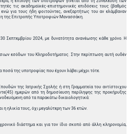
τερα, η επιλογή των υποτρόφων γίνεται από τη Συνέλευση των
ητές τις ακαδημαϊκές-επιστημονικές επιδόσεις τους (βαθμός
, ενώ για τους ήδη φοιτούντες, ανεξαρτήτως του αν ελάμβαναν
γηση της Επιτροπής Υποτροφιών Μανασσάκη.
0 Σεπτεμβρίου 2024, με δυνατότητα ανανέωσης κάθε χρόνο. Η
τήσιων εσόδων του Κληροδοτήματος. Στην περίπτωση αυτή ουδέν
α ποσά της υποτροφίας που έχουν λάβει μέχρι τότε.
πουδών της Ιατρικής Σχολής ή στη Γραμματεία του αντίστοιχου
ντε(45) ημερών από τη δημοσίευση περίληψης της προκήρυξης
υνοδευόμενη από τα παρακάτω δικαιολογητικά:
 η ηλικία τους, όχι μεγαλύτερη των 36 ετών.
ρονικό διάστημα και για τον ίδιο σκοπό από άλλη κληρονομία,