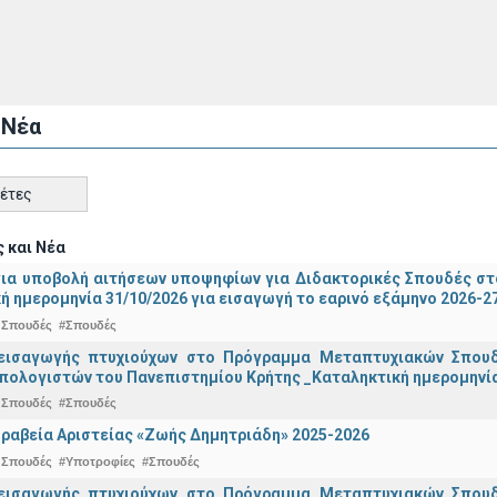
 Νέα
κέτες
 και Νέα
για υποβολή αιτήσεων υποψηφίων για Διδακτορικές Σπουδές στ
ή ημερομηνία 31/10/2026 για εισαγωγή το εαρινό εξάμηνο 2026-2
 Σπουδές
#Σπουδές
εισαγωγής πτυχιούχων στo Πρόγραμμα Μεταπτυχιακών Σπουδ
πολογιστών του Πανεπιστημίου Κρήτης _Καταληκτική ημερομηνία 
 Σπουδές
#Σπουδές
ραβεία Αριστείας «Ζωής Δημητριάδη» 2025-2026
 Σπουδές
#Υποτροφίες
#Σπουδές
εισαγωγής πτυχιούχων στo Πρόγραμμα Μεταπτυχιακών Σπουδ