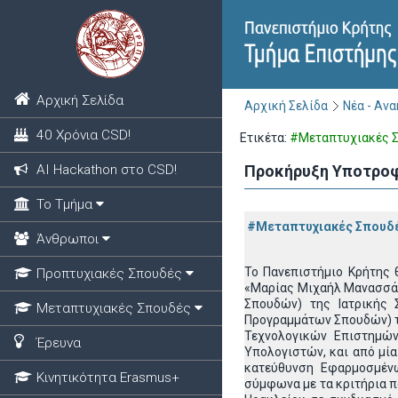
Αρχική Σελίδα
Αρχική Σελίδα
Νέα - Αν
40 Χρόνια CSD!
Ετικέτα:
#Μεταπτυχιακές 
ΑΙ Hackathon στο CSD!
Προκήρυξη Υποτροφ
Το Τμήμα
#Μεταπτυχιακές Σπουδ
Άνθρωποι
Το Πανεπιστήμιο Κρήτης 
Προπτυχιακές Σπουδές
«Μαρίας Μιχαήλ Μανασσάκ
Σπουδών) της Ιατρικής 
Μεταπτυχιακές Σπουδές
Προγραμμάτων Σπουδών) τ
Τεχνολογικών Επιστημώ
Έρευνα
Υπολογιστών, και από μί
κατεύθυνση Εφαρμοσμέν
Κινητικότητα Erasmus+
σύμφωνα με τα κριτήρια π