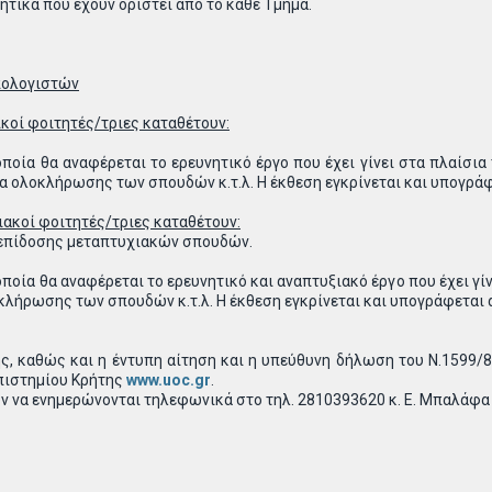
ητικά που έχουν οριστεί από το κάθε Τμήμα.
πολογιστών
κοί φοιτητές/τριες καταθέτουν:
ποία θα αναφέρεται το ερευνητικό έργο που έχει γίνει στα πλαίσια
μα ολοκλήρωσης των σπουδών κ.τ.λ. Η έκθεση εγκρίνεται και υπογρά
ακοί φοιτητές/τριες καταθέτουν:
 επίδοσης μεταπτυχιακών σπουδών.
ποία θα αναφέρεται το ερευνητικό και αναπτυξιακό έργο που έχει γί
κλήρωσης των σπουδών κ.τ.λ. Η έκθεση εγκρίνεται και υπογράφεται 
ς, καθώς και η έντυπη αίτηση και η υπεύθυνη δήλωση του Ν.1599/
πιστημίου Κρήτης
www.uoc.gr
.
ν να ενημερώνονται τηλεφωνικά στο τηλ. 2810393620 κ. Ε. Μπαλάφα