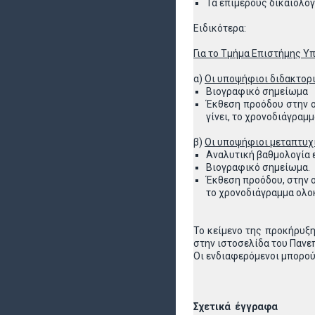
Τα επιμέρους δικαιολογ
Ειδικότερα:
Για το Τμήμα Επιστήμης Υ
α)
Οι υποψήφιοι διδακτορι
Βιογραφικό σημείωμα
Έκθεση προόδου στην ο
γίνει, το χρονοδιάγραμ
β)
Οι υποψήφιοι μεταπτυχι
Αναλυτική βαθμολογία
Βιογραφικό σημείωμα.
Έκθεση προόδου, στην ο
το χρονοδιάγραμμα ολο
Το κείμενο της προκήρυξη
στην ιστοσελίδα του Πανε
Οι ενδιαφερόμενοι μπορού
Σχετικά έγγραφα