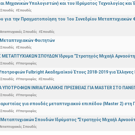
αι Μηχανικών Υπολογιστών) και του Ιδρύματος Τεχνολογίας και Έ
 Σπουδές
#Σπουδές
ου για την Πραγματοποίηση του 1ου Συνεδρίου Μεταπτυχιακών 
Μεταπτυχιακές Σπουδές
#Σπουδές
ο Μεταπτυχιακών Φοιτητών
 Σπουδές
#Σπουδές
 ΜΕΤΑΠΤΥΧΙΑΚΩΝ ΣΠΟΥΔΩΝ Ίδρυμα “Στρατηγός Μιχαήλ Αρναούτη
 Σπουδές
#Υποτροφίες
ποτροφιών Fulbright Ακαδημαϊκού Έτους 2018-2019 για Έλληνες
 Σπουδές
#Υποτροφίες
#Σπουδές
ΥΠΟΤΡΟΦΙΩΝ INRIA/ΓΑΛΛΙΚΗΣ ΠΡΕΣΒΕΙΑΣ ΓΙΑ ΜASTER ΣΤΟ ΠΑΝΕΠΙ
 Σπουδές
#Υποτροφίες
αριστείας για σπουδές μεταπτυχιακού επιπέδου (Master 2) στη 
 Σπουδές
#Υποτροφίες
 Μεταπτυχιακών Σπουδών Ιδρύματος "Στρατηγός Μιχαήλ Αρναούτ
Μεταπτυχιακές Σπουδές