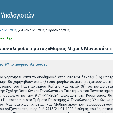
ακοινώσεις
Ανακοινώσεις / Προσκλήσεις
Σπουδές
ίων κληροδοτήματος «Μαρίας Μιχαήλ Μανασσάκη» γι
ές
#Υποτροφίες
#Σπουδές
θα χορηγήσει κατά το ακαδημαϊκό έτος 2023-24 δεκαέξι (16) υποτ
η». Θα χορηγηθούν οκτώ (8) υποτροφίες σε μεταπτυχιακούς φοιτ
Σχολής του Πανεπιστημίου Κρήτης και οκτώ (8) σε μεταπτυχι
ης Σχολής Θετικών και Τεχνολογικών Επιστημών του Πανεπιστημίου
η
ν, σύμφωνα με την 9
/14-11-2024 απόφαση της Κοσμητείας, θ
α (1) υποτροφία στα Τμήματα Επιστήμης & Τεχνολογίας Υλικών, Φ
ων Μαθηματικών, Χημείας και Μαθηματικών και Εφαρμοσμένων 
ου ορίζονται στη με αριθμό 7415/21-01-1993 διαθήκη, που δημοσιεύ