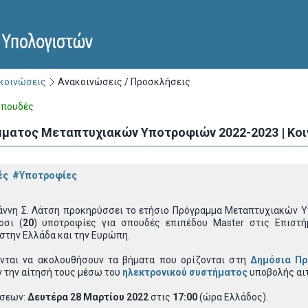
ακοινώσεις
Ανακοινώσεις / Προσκλήσεις
Σπουδές
ματος Μεταπτυχιακών Υποτροφιών 2022-2023 | Κοιν
ές
#Υποτροφίες
άννη Σ. Λάτση
προκηρύσσει το ετήσιο Πρόγραμμα Μεταπτυχιακών Υπ
οσι (
20
) υποτροφίες για σπουδές επιπέδου Master στις Επιστ
στην Ελλάδα και την Ευρώπη.
νται να ακολουθήσουν τα βήματα που ορίζονται στη
Δημόσια Πρ
 την αίτησή τους μέσω του
ηλεκτρονικού συστήματος
υποβολής αι
ήσεων:
Δευτέρα 28 Μαρτίου 2022
στις
17:00
(ώρα Ελλάδος).