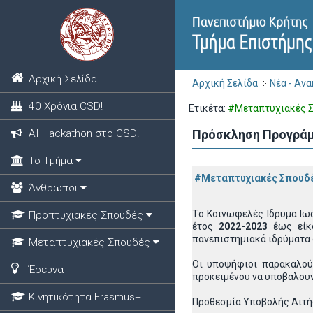
Αρχική Σελίδα
Αρχική Σελίδα
Νέα - Αν
40 Χρόνια CSD!
Ετικέτα:
#Μεταπτυχιακές 
ΑΙ Hackathon στο CSD!
Πρόσκληση Προγράμ
Το Τμήμα
#Μεταπτυχιακές Σπουδ
Άνθρωποι
Tο
Κοινωφελές Ιδρυμα Ιω
Προπτυχιακές Σπουδές
έτος
2022-2023
έως είκ
πανεπιστημιακά ιδρύματα 
Μεταπτυχιακές Σπουδές
Οι υποψήφιοι παρακαλού
Έρευνα
προκειμένου να υποβάλουν
Κινητικότητα Erasmus+
Προθεσμία Υποβολής Αιτ