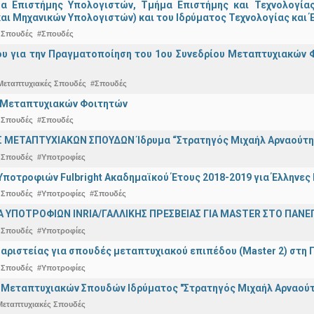
μα Επιστήμης Υπολογιστών, Τμήμα Επιστήμης και Τεχνολογία
αι Μηχανικών Υπολογιστών) και του Ιδρύματος Τεχνολογίας και Έ
 Σπουδές
#Σπουδές
ου για την Πραγματοποίηση του 1ου Συνεδρίου Μεταπτυχιακών 
Μεταπτυχιακές Σπουδές
#Σπουδές
ο Μεταπτυχιακών Φοιτητών
 Σπουδές
#Σπουδές
 ΜΕΤΑΠΤΥΧΙΑΚΩΝ ΣΠΟΥΔΩΝ Ίδρυμα “Στρατηγός Μιχαήλ Αρναούτη
 Σπουδές
#Υποτροφίες
ποτροφιών Fulbright Ακαδημαϊκού Έτους 2018-2019 για Έλληνες
 Σπουδές
#Υποτροφίες
#Σπουδές
ΥΠΟΤΡΟΦΙΩΝ INRIA/ΓΑΛΛΙΚΗΣ ΠΡΕΣΒΕΙΑΣ ΓΙΑ ΜASTER ΣΤΟ ΠΑΝΕΠΙ
 Σπουδές
#Υποτροφίες
αριστείας για σπουδές μεταπτυχιακού επιπέδου (Master 2) στη 
 Σπουδές
#Υποτροφίες
 Μεταπτυχιακών Σπουδών Ιδρύματος "Στρατηγός Μιχαήλ Αρναούτ
Μεταπτυχιακές Σπουδές