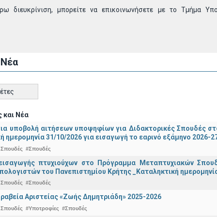
έρω διευκρίνιση, μπορείτε να επικοινωνήσετε με το Τμήμα Υ
 Νέα
κέτες
 και Νέα
για υποβολή αιτήσεων υποψηφίων για Διδακτορικές Σπουδές στ
ή ημερομηνία 31/10/2026 για εισαγωγή το εαρινό εξάμηνο 2026-2
 Σπουδές
#Σπουδές
εισαγωγής πτυχιούχων στo Πρόγραμμα Μεταπτυχιακών Σπουδ
πολογιστών του Πανεπιστημίου Κρήτης _Καταληκτική ημερομηνία 
 Σπουδές
#Σπουδές
ραβεία Αριστείας «Ζωής Δημητριάδη» 2025-2026
 Σπουδές
#Υποτροφίες
#Σπουδές