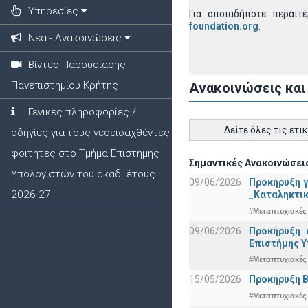
Υπηρεσίες
Για οποιαδήποτε περαιτ
foundation.org
.
Νέα - Ανακοινώσεις
Βίντεο Παρουσίασης
Πανεπιστημίου Κρήτης
Ανακοινώσεις και
Γενικές πληροφορίες /
Δείτε όλες τις ετι
οδηγίες για τους νεοεισαχθέντες
φοιτητές στο Τμήμα Επιστήμης
Σημαντικές Ανακοινώσεις
Υπολογιστών του ακαδ. έτους
09/06/2026
Προκήρυξη 
2026-27
_Καταληκτικ
#Μεταπτυχιακές
09/06/2026
Προκήρυξη 
Eπιστήμης Υ
#Μεταπτυχιακές
15/05/2026
Προκήρυξη Β
#Μεταπτυχιακές