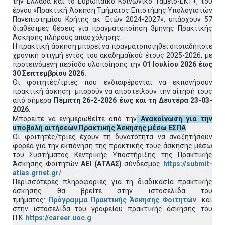
την Ελλάδα και το Ευρωπαϊκό Κοινωνικό Ταμείο-ΕΚΤ+, του
έργου «Πρακτική Άσκηση Τμήματος Επιστήμης Υπολογιστών
Πανεπιστημίου Κρήτης ακ. Ετών 2024-2027», υπάρχουν 57
διαθέσιμες θέσεις για πραγματοποίηση 3μηνης Πρακτικής
Άσκησης πλήρους απασχόλησης.
Η πρακτική άσκηση μπορεί να πραγματοποιηθεί οποιαδήποτε
χρονική στιγμή εντός του ακαδημαϊκού έτους 2025-2026, με
προτεινόμενη περίοδο υλοποίησης την
01 Ιουλίου 2026 έως
30 Σεπτεμβρίου 2026.
Οι φοιτητές/τριες που ενδιαφέρονται να εκπονήσουν
πρακτική άσκηση μπορούν να αποστείλουν την αίτησή τους
από σήμερα
Πέμπτη 26-2-2026 έως και τη Δευτέρα 23-03-
2026
.
Μπορείτε να ενημερωθείτε από την
Ανακοίνωση για την
υποβολή αιτήσεων Πρακτικής Άσκησης
μέσω ΕΣΠΑ
Οι φοιτητές/τριες έχουν τη δυνατότητα να αναζητήσουν
φορέα για την εκπόνηση της πρακτικής τους άσκησης μέσω
του Συστήματος Κεντρικής Υποστήριξης της Πρακτικής
Άσκησης Φοιτητών
ΑΕΙ (ΑΤΛΑΣ)
σύνδεσμος
https://submit-
atlas.grnet.gr/
Περισσότερες πληροφορίες για τη διαδικασία πρακτικής
άσκησης θα βρείτε στην ιστοσελίδα του
τμήματος:
Πρόγραμμα Πρακτικής Άσκησης Φοιτητών
και
στην ιστοσελίδα του γραφείου πρακτικής άσκησης του
Π.Κ.
https://career.uoc.g