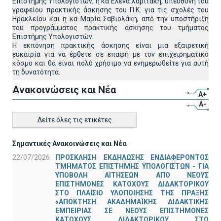
Επιστήμης Υπολογιστών, η κα Έλενα Χαριτάκη, υπεύθυνη του
γραφείου πρακτικής άσκησης του Π.Κ. για τις σχολές του
Ηρακλείου και η κα Μαρία Σαβιολάκη, από την υποστήριξη
του προγράμματος πρακτικής άσκησης του τμήματος
Επιστήμης Υπολογιστών.
Η εκπόνηση πρακτικής άσκησης είναι μια εξαιρετική
ευκαιρία για να έρθετε σε επαφή με τον επιχειρηματικό
κόσμο και θα είναι πολύ χρήσιμο να ενημερωθείτε για αυτή
τη δυνατότητα.
Ανακοινώσεις και Νέα
A+
A-
Δείτε όλες τις ετικέτες
Σημαντικές Ανακοινώσεις και Νέα
22/07/2026
ΠΡΟΣΚΛΗΣΗ ΕΚΔΗΛΩΣΗΣ ΕΝΔΙΑΦΕΡΟΝΤΟΣ
ΤΜΗΜΑΤΟΣ ΕΠΙΣΤΗΜΗΣ ΥΠΟΛΟΓΙΣΤΩΝ - ΓΙΑ
ΥΠΟΒΟΛΗ ΑΙΤΗΣΕΩΝ ΑΠΟ ΝΕΟΥΣ
ΕΠΙΣΤΗΜΟΝΕΣ ΚΑΤΟΧΟΥΣ ΔΙΔΑΚΤΟΡΙΚΟΥ
ΣΤΟ ΠΛΑΙΣΙΟ ΥΛΟΠΟΙΗΣΗΣ ΤΗΣ ΠΡΑΞΗΣ
«ΑΠΟΚΤΗΣΗ ΑΚΑΔΗΜΑΪΚΗΣ ΔΙΔΑΚΤΙΚΗΣ
ΕΜΠΕΙΡΙΑΣ ΣΕ ΝΕΟΥΣ ΕΠΙΣΤΗΜΟΝΕΣ
ΚΑΤΟΧΟΥΣ ΔΙΔΑΚΤΟΡΙΚΟΥ ΣΤΟ