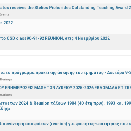
katos receives the Stelios Pichorides Outstanding Teaching Award 
Events
s 2022
το CSD class90-91-92 REUNION, στις 4 Νοεμβρίου 2022
s
ια το πρόγραμμα πρακτικής άσκησης του τμήματος - Δευτέρα 9-
fferings
ΟΥ ΕΝΗΜΕΡΩΣΕΙΣ ΜΑΘΗΤΩΝ ΛΥΚΕΙΟΥ 2025-2026 ΕΒΔΟΜΑΔΑ ΕΠΙΣΚΕ
ntations
τοετών 2024 & Reunion τάξεων 1984 (40 έτη πριν), 1993 και 19
ίδης»
4: συνάντηση αποφοίτων (reunion) για φοιτητές-φοιτήτριες που ει