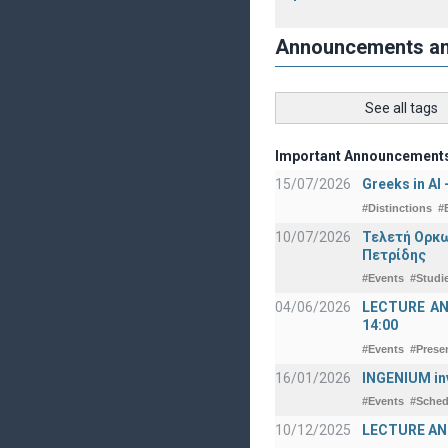
Announcements a
See all tags
Important Announcement
15/07/2026
Greeks in AI
#Distinctions
#
10/07/2026
Τελετή Ορκω
Πετρίδης
#Events
#Studi
04/06/2026
LECTURE ANNO
14:00
#Events
#Prese
16/01/2026
INGENIUM in
#Events
#Sched
10/12/2025
LECTURE ANN