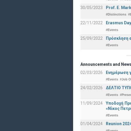
30/05/2023
Prof. E. Mar
#Distinctions
#
22/11/2022
Erasmus Day
#Events
25/09/2022
Πρόσκληση σ
#Events
Announcements and New
02/03/2026
Ενημέρωση γ
#Events
#Job O
24/02/2026
ΔΕΛΤΙΟ ΤΥΠ
#Events
#Prese
11/09/2024
Υποδοχή Πρω
«Νίκος Πετρ
#Events
01/04/2024
Reunion 202
#Events