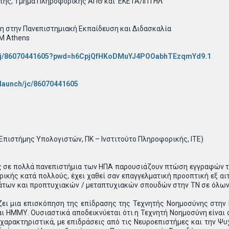
υνητής, Τμήμα Πληροφορικής ΑΠΘ και ΕΚΕΤΑ/ΙΠΤΗΛ
νη στην Πανεπιστημιακή Εκπαίδευση και Διδασκαλία
PM Athens
us/j/86070441605?pwd=h6CpjQfHKoDMuYJ4POOabhTEzqmYd9.1
/launch/jc/86070441605
πιστήμης Υπολογιστών, ΠΚ – Ινστιτούτο Πληροφορικής, ΙΤΕ)
σε πολλά πανεπιστήμια των ΗΠΑ παρουσιάζουν πτώση εγγραφών της 
ρικής κατά πολλούς, έχει χαθεί σαν επαγγελματική προοπτική εξ 
άτων και προπτυχιακών / μεταπτυχιακών σπουδών στην ΤΝ σε όλων
ζει μια επισκόπηση της επίδρασης της Τεχνητής Νοημοσύνης στην 
ι ΗΜΜΥ. Ουσιαστικά αποδεικνύεται ότι η Τεχνητή Νοημοσύνη είναι
 χαρακτηριστικά, με επιδράσεις από τις Νευροεπιστήμες και την Ψυ