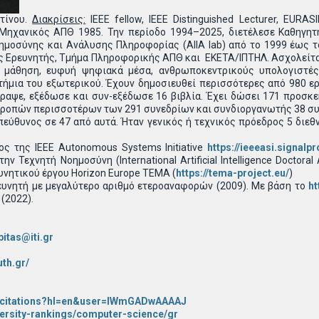
τίνου.
Διακρίσεις:
IEEE fellow, IEEE Distinguished Lecturer, EURAS
Μηχανικός ΑΠΘ 1985. Την περίοδο 1994–2025, διετέλεσε Καθηγητ
ημοσύνης και Ανάλυσης Πληροφορίας (AIIA lab) από το 1999 έως τ
ος Ερευνητής, Τμήμα Πληροφορικής ΑΠΘ και ΕΚΕΤΑ/ΙΠΤΗΛ. Ασχολείται
 μάθηση, ευφυή ψηφιακά μέσα, ανθρωποκεντρικούς υπολογιστές 
ήμια του εξωτερικού. Έχουν δημοσιευθεί περισσότερες από 980 ερ
ραψε, εξέδωσε και συν-εξέδωσε 16 βιβλία. Έχει δώσει 171 προσκε
ροπών περισσοτέρων των 291 συνεδρίων και συνδιοργανωτής 38 συν
πεύθυνος σε 47 από αυτά. Ήταν γενικός ή τεχνικός πρόεδρος 5 διεθ
ος της IEEE Autonomous Systems Initiative
https://ieeeasi.signalp
 Τεχνητή Νοημοσύνη (International Artificial Intelligence Doctora
υνητικού έργου Horizon Europe TEMA (
https://tema-project.eu/
)
ευνητή με μεγαλύτερο αριθμό ετεροαναφορών (2009). Με βάση το
ht
(2022).
pitas@iti.gr
uth.gr/
gr/citations?hl=en&user=lWmGADwAAAAJ
versity-rankings/computer-science/gr