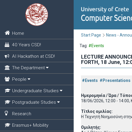
Home
Start Page
News - Anno
40 Years CSD!
Tag:
#Events
AI Hackathon at CSD!
LECTURE ANNOUNCEMENT
FORTH, 18 June, 12:
The Department
People
#Events
#Presentations
Undergraduate Studies
Ημερομηνία / Ώρα / Τόπο
18/06/2026, 12:00 - 14:00,
Postgraduate Studies
Τίτλος ομιλίας:
Research
Η Τεχνητή Νοημοσύνη στην
Erasmus+ Mobility
Ομιλητής: