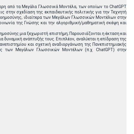
ρύτερη από τα Μεγάλα Γλωσσικά Μοντέλα, των οποίων το ChatGPT
ις στην σχεδίαση της εκπαιδευτικής πολιτικής για την Τεχνητή
 Νοημοσύνης, ιδιαίτερα των Μεγάλων Γλωσσικών Μοντέλων στην
οινωνία της Γνώσης και την αλγοριθμική/μαθηματική σκέψη και
οημοσύνης μια ξεχωριστή επιστήμη; Παρουσιάζονται η έκταση και
 δυναμική ανάπτυξής τους. Επιπλέον, αναλύεται η επίδραση της
ανεπιστημίου και σχετική αναδιοργάνωση της Πανεπιστημιακής
εις των Μεγάλων Γλωσσικών Μοντέλων (π.χ. ChatGPT) στην