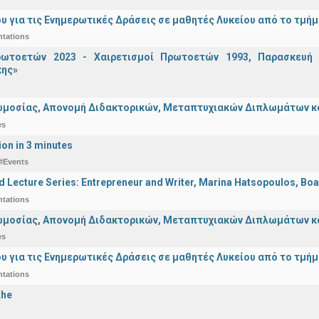
υ για τις Ενημερωτικές Δράσεις σε μαθητές Λυκείου από το τμή
ntations
ωτοετών 2023 - Χαιρετισμοί Πρωτοετών 1993, Παρασκευή 2
ης»
μοσίας, Απονομή Διδακτορικών, Μεταπτυχιακών Διπλωμάτων και 
es
ion in 3 minutes
#Events
d Lecture Series: Entrepreneur and Writer, Marina Hatsopoulos, Boa
ntations
μοσίας, Απονομή Διδακτορικών, Μεταπτυχιακών Διπλωμάτων και 
es
υ για τις Ενημερωτικές Δράσεις σε μαθητές Λυκείου από το τμή
ntations
the