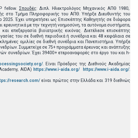
IP fellow.
Σπουδές
: Διπλ. Ηλεκτρολόγος Μηχανικός ΑΠΘ 1980,
ής στο Τμήμα Πληροφορικής του ΑΠΘ. Υπήρξε Διευθυντής του
ο 2025. Έχει υπηρετήσει ως Επισκέπτης Καθηγητής σε διάφορα
 ερευνητικά με την τεχνητή νοημοσύνη, τα αυτόνομα συστήματα,
και επεξεργασία βιοϊατρικής εικόνας. Διετέλεσε επισκέπτης
γασίες του σε διεθνή περιοδικά ή συνέδρια και 48 κεφάλαια σε
κλημένες ομιλίες σε διεθνή συνέδρια και Πανεπιστήμια. Υπήρξε
εδρίων. Συμμετείχε σε 75+ προγράμματα έρευνας και ανάπτυξης
νών συνεδρίων. Έχει 39400+ ετεροαναφορές στο έργο του και h-
rocessingsociety.org/
. Είναι Πρόεδρος της Διεθνούς Ακαδημίας
l Academy, AIDA)
https://www.i-aida.org/
https://www.i-aida.org/
.
tps://research.com/
είναι πρώτος στην Ελλάδα και 319 διεθνώς