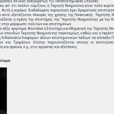
ιδράσεις σε όλες ανεξαιρέτως τις Πανεπιστημιακές Σπουδές.
ετα, απ’ ότι πολλοί νομίζουν, η Τεχνητή Νοημοσύνη είναι πολύ ευ
. Αυτή η ευρέως διαδεδομένη παρανόηση έχει δραματικές επιπτώσε
α αυτό, εξετάζονται πλευρές της χρήσης της Γενεσιακής Τεχνητής
ιάζεται η σχέση της επιστήμης της Τεχνητής Νοημοσύνης με την Κ
ης στην μόρφωση πολιτών και επιστημόνων.
 το εξής ερώτημα: Αποτελεί η Επιστήμη και Μηχανική της Τεχνητής Ν
ν σπουδών Τεχνητής Νοημοσύνης παγκοσμίως, καθώς και η τεράστια
 διδασκαλία διαφόρων άλλων επιστημονικών πεδίων σε επίπεδο Π
ών και Τμημάτων. Επίσης παρουσιάζονται επίσης οι επιπτώσ
και έρευνα, π.χ., στις εργασίες και εξετάσεις.
μείωμα