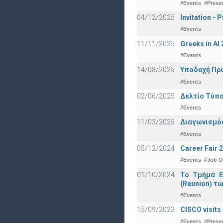
#Events
#Prese
04/12/2025
Invitation -
#Events
11/11/2025
Greeks in A
#Events
14/08/2025
Υποδοχή Πρωτ
#Events
02/06/2025
Δελτίο Τύπο
#Events
11/03/2025
Διαγωνισμός
#Events
05/12/2024
Career Fair 
#Events
#Job O
01/10/2024
Το Τμήμα Ε
(Reunion) τω
#Events
15/09/2023
CISCO visits
#Events
#Prese