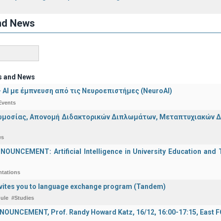
nd News
s and News
 - ΑΙ με έμπνευση από τις Νευροεπιστήμες (NeuroAI)
Events
μοσίας, Απονομή Διδακτορικών Διπλωμάτων, Μεταπτυχιακών Διπ
es
UNCEMENT: Artificial Intelligence in University Education and Te
ntations
vites you to language exchange program (Tandem)
ule
#Studies
OUNCEMENT, Prof. Randy Howard Katz, 16/12, 16:00-17:15, East