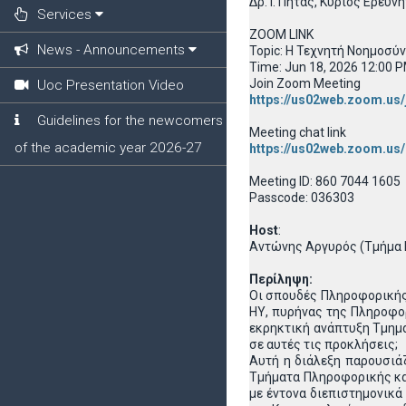
Δρ. Ι. Πήτας, Κύριος Ερε
Services
ZOOM LINK
News - Announcements
Topic: Η Τεχνητή Νοημοσύ
Time: Jun 18, 2026 12:00 
Join Zoom Meeting
Uoc Presentation Video
https://us02web.zoom.
Guidelines for the newcomers
Meeting chat link
of the academic year 2026-27
https://us02web.zoom.us
Meeting ID: 860 7044 1605
Passcode: 036303
Host
:
Αντώνης Αργυρός (Τμήμα Ε
Περίληψη:
Οι σπουδές Πληροφορικής 
ΗΥ, πυρήνας της Πληροφο
εκρηκτική ανάπτυξη Τμημ
σε αυτές τις προκλήσεις;
Αυτή η διάλεξη παρουσιά
Τμήματα Πληροφορικής κα
με έντονα διεπιστημονικά