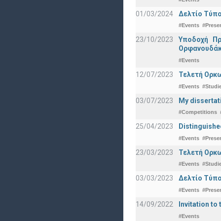
01/03/2024
Δελτίο Τύπο
#Events
#Prese
23/10/2023
Υποδοχή Πρ
Ορφανουδάκ
#Events
12/07/2023
Τελετή Ορκω
#Events
#Studi
03/07/2023
My dissertat
#Competitions
25/04/2023
Distinguishe
#Events
#Prese
23/03/2023
Τελετή Ορκω
#Events
#Studi
03/03/2023
Δελτίο Τύπο
#Events
#Prese
14/09/2022
Invitation to 
#Events