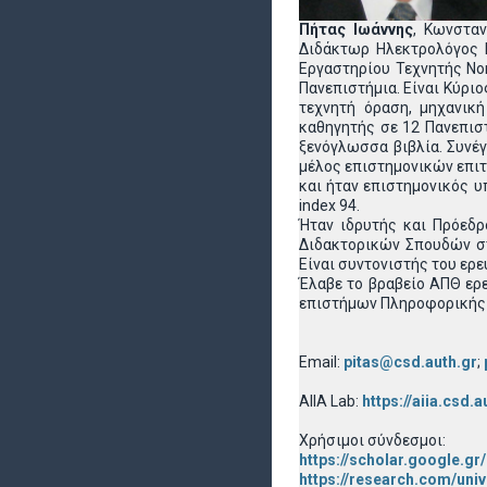
Πήτας Ιωάννης
, Κωνσταν
Διδάκτωρ Ηλεκτρολόγος 
Εργαστηρίου Τεχνητής Νο
Πανεπιστήμια. Είναι Κύρι
τεχνητή όραση, μηχανική
καθηγητής σε 12 Πανεπιστ
ξενόγλωσσα βιβλία. Συνέγ
μέλος επιστημονικών επιτ
και ήταν επιστημονικός υ
index 94.
Ήταν ιδρυτής και Πρόεδρ
Διδακτορικών Σπουδών στην
Είναι συντονιστής του ερε
Έλαβε το βραβείο ΑΠΘ ερ
επιστήμων Πληροφορικής 
Email:
pitas@csd.auth.gr
;
AIIA Lab:
https://aiia.csd.a
Χρήσιμοι σύνδεσμοι:
https://scholar.google.
https://research.com/uni