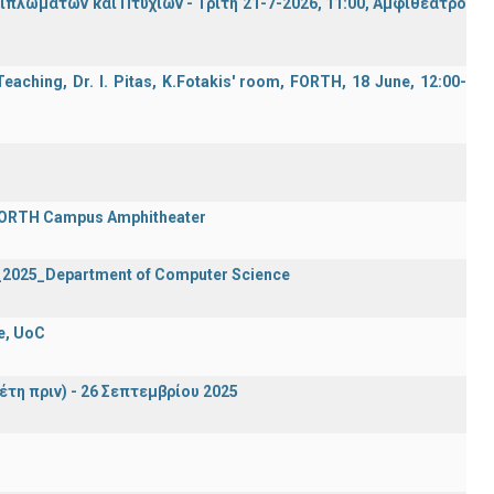
λωμάτων και Πτυχίων - Τρίτη 21-7-2026, 11:00, Αμφιθέατρο
aching, Dr. I. Pitas, K.Fotakis' room, FORTH, 18 June, 12:00-
 FORTH Campus Amphitheater
2_2025_Department of Computer Science
e, UoC
έτη πριν) - 26 Σεπτεμβρίου 2025