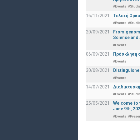
#Events
#Studi
16/11/2021
Τελετή Ορκω
#Events
#Studi
20/09/2021
From genomic
Science and 
#Events
06/09/2021
Πρόσκληση σ
#Events
30/08/2021
Distinguishe
#Events
14/07/2021
Διαδικτυακή
#Events
#Studi
25/05/2021
Welcome to t
June 9th, 20
#Events
#Prese