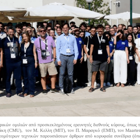
ικών ομιλιών από προσκεκλημένους ερευνητές διεθνούς κύρους, όπως το
άκη (CMU), τον Μ. Κελλη (ΜΙΤ), τον Π. Μαραγκό (ΕΜΠ), τον Maarten 
ντομότερων τεχνικών παρουσιάσεων άρθρων από κορυφαία συνέδρια (όπ