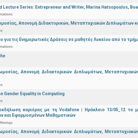
d Lecture Series: Entrepreneur and Writer, Marina Hatsopoulos, Boa
ntations
μοσίας, Απονομή Διδακτορικών, Μεταπτυχιακών Διπλωμάτων και 
es
υ για τις Ενημερωτικές Δράσεις σε μαθητές Λυκείου από το τμή
ntations
the
ωμοσίας, Απονομή Διδακτορικών Διπλωμάτων, Μεταπτυχιακών 
es
n Gender Equality in Computing
es
εκδήλωση καριέρας με τη Vodafone | Ηράκλειο 13/05_12 το 
ν και Εφαρμοσμένων Μαθηματικών
fferings
ωμοσίας, Απονομή Διδακτορικών Διπλωμάτων, Μεταπτυχιακών 