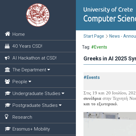
Home
Start Page
News - Anno
40 Years CSD!
Tag:
#Events
AI Hackathon at CSD!
Greeks in AI 2025 S
The Department
#Events
People
Στις 19 και 20 Ιουλίου, 2
Undergraduate Studies
συνέδρια
στην Τεχνητή Νο
και το εξωτερικό
.
Postgraduate Studies
Research
Erasmus+ Mobility