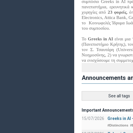
συμπόσιο Greeks in AI πρ
πανεπιστήμια, ερευνητικά
χορηγίες από
23 φορείς
, ό
Electronics, Attica Bank, 
το Κοινωφελές Ίδρυμα Ιωά
του συμποσίου.
Το
Greeks in AI
είναι μια
(Πανεπιστήμιο Κρήτης), τον
τον Σ. Τσαυτάρη (Univers
Νοημοσύνης, 2) να γνωριστο
να ενισχύσουμε τη συμμετοχ
Announcements a
See all tags
Important Announcement
15/07/2026
Greeks in AI
#Distinctions
#