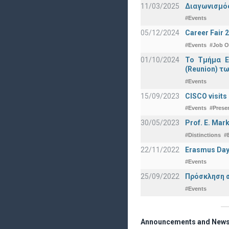
11/03/2025
Διαγωνισμός
#Events
05/12/2024
Career Fair 
#Events
#Job O
01/10/2024
Το Τμήμα Ε
(Reunion) τω
#Events
15/09/2023
CISCO visits
#Events
#Prese
30/05/2023
Prof. E. Mar
#Distinctions
#
22/11/2022
Erasmus Day
#Events
25/09/2022
Πρόσκληση σ
#Events
Announcements and New