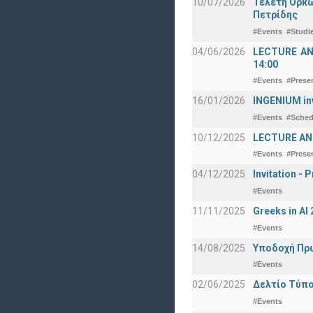
10/07/2026
Τελετή Ορκω
Πετρίδης
#Events
#Studi
04/06/2026
LECTURE ANNO
14:00
#Events
#Prese
16/01/2026
INGENIUM in
#Events
#Sched
10/12/2025
LECTURE ANN
#Events
#Prese
04/12/2025
Invitation -
#Events
11/11/2025
Greeks in A
#Events
14/08/2025
Υποδοχή Πρωτ
#Events
02/06/2025
Δελτίο Τύπο
#Events