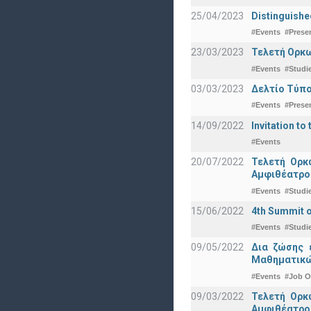
25/04/2023
Distinguishe
#Events
#Prese
23/03/2023
Τελετή Ορκω
#Events
#Studi
03/03/2023
Δελτίο Τύπο
#Events
#Prese
14/09/2022
Invitation to 
#Events
20/07/2022
Τελετή Ορκ
Αμφιθέατρο
#Events
#Studi
15/06/2022
4th Summit o
#Events
#Studi
09/05/2022
Δια ζώσης 
Μαθηματικώ
#Events
#Job O
09/03/2022
Τελετή Ορκ
Αμφιθέατρο