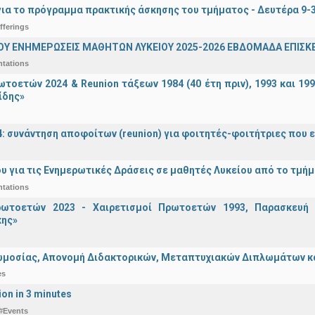
ια το πρόγραμμα πρακτικής άσκησης του τμήματος - Δευτέρα 9-
fferings
ΟΥ ΕΝΗΜΕΡΩΣΕΙΣ ΜΑΘΗΤΩΝ ΛΥΚΕΙΟΥ 2025-2026 ΕΒΔΟΜΑΔΑ ΕΠΙΣΚΕ
ntations
τοετών 2024 & Reunion τάξεων 1984 (40 έτη πριν), 1993 και 19
ίδης»
4: συνάντηση αποφοίτων (reunion) για φοιτητές-φοιτήτριες που ει
υ για τις Ενημερωτικές Δράσεις σε μαθητές Λυκείου από το τμή
ntations
ωτοετών 2023 - Χαιρετισμοί Πρωτοετών 1993, Παρασκευή 2
ης»
μοσίας, Απονομή Διδακτορικών, Μεταπτυχιακών Διπλωμάτων και 
es
ion in 3 minutes
#Events