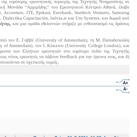
της ευρύτερης ερευνητικής περιοχής της Τεχνητής Νοημοσύνης σε
ητική Μονάδα “Αρχιμήδης” του Ερευνητικού Κέντρου Αθηνά, έλαβε
 Accenture, ΙΤΕ, Epikast, Eurobank, Starttech Ventures, Samsung
Dialectika Capacitación, helvia.ai και Uni Systems, και δωρεά από
ρήτης,
και μια ομάδα εθελοντών στήριξε με ενθουσιασμό τις δράσεις
από τον Ε. Γαββέ (University of Amsterdam), τη Μ. Παπαδοπούλη
ty of Amsterdam), τον Ι. Κόκκινο (University College London), και
έρευνα των Ελλήνων ερευνητών στο ευρύτερο πεδίο της Τεχνητής
υς νέους ερευνητές να λάβουν feedback για την έρευνα τους, και 4)
ποιούνται σε σχετικούς τομείς.
A+
A-