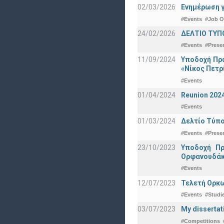
02/03/2026
Ενημέρωση γ
#Events
#Job O
24/02/2026
ΔΕΛΤΙΟ ΤΥΠ
#Events
#Prese
11/09/2024
Υποδοχή Πρω
«Νίκος Πετρ
#Events
01/04/2024
Reunion 202
#Events
01/03/2024
Δελτίο Τύπο
#Events
#Prese
23/10/2023
Υποδοχή Πρ
Ορφανουδάκ
#Events
12/07/2023
Τελετή Ορκω
#Events
#Studi
03/07/2023
My dissertat
#Competitions