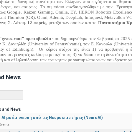
όβαλε τη δυναμική κοινότητα των Ελλήνων που εργάζονται σε θέματα 
 κέντρα, και εταιρείες. Το συμπόσιο συνδιοργανώθηκε με την Ερευν
πως Google, Kaizen Gaming, Omilia, EY, HERON Robotics Excellence,
Grant Thornton (GR), Oumi, Ademú, DeepLab, Infoquest, Metavallon VC, 
ννη Σ. Λάτση.
12 φορείς
, μεταξύ των οποίων και το
Πανεπιστήμιο Κ
“grass-root” πρωτοβουλία
που δημιουργήθηκε τον Φεβρουάριο 2025 
 Κ. Δανιηλίδη (University of Pennsylvania), τον Ε. Κανούλα (Universi
ity of Edinburgh). Οι κύριοι στόχοι της είναι 1) να προβληθεί η 
ύν οι ερευνητές καλύτερα μεταξύ τους, 3) να δώσουμε τη δυνατότητα στο
ή και αλληλεπίδραση των ερευνητών με startups/εταιρειών που δραστηριο
nd News
s and News
 - ΑΙ με έμπνευση από τις Νευροεπιστήμες (NeuroAI)
Events