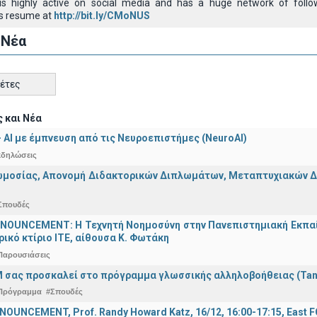
e is highly active on social media and has a huge network of foll
s resume at
http://bit.ly/CMoNUS
 Νέα
κέτες
 και Νέα
 - ΑΙ με έμπνευση από τις Νευροεπιστήμες (NeuroAI)
κδηλώσεις
μοσίας, Απονομή Διδακτορικών Διπλωμάτων, Μεταπτυχιακών Διπ
Σπουδές
OUNCEMENT: Η Τεχνητή Νοημοσύνη στην Πανεπιστημιακή Εκπαίδευ
τρικό κτίριο ΙΤΕ, αίθουσα Κ. Φωτάκη
Παρουσιάσεις
 σας προσκαλεί στο πρόγραμμα γλωσσικής αλληλοβοήθειας (Ta
Πρόγραμμα
#Σπουδές
OUNCEMENT, Prof. Randy Howard Katz, 16/12, 16:00-17:15, East