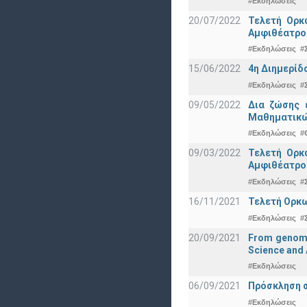
#Εκδηλώσεις
20/07/2022
Τελετή Ορκ
Αμφιθέατρο
#Εκδηλώσεις
#
15/06/2022
4η Διημερίδ
#Εκδηλώσεις
#
09/05/2022
Δια ζώσης 
Μαθηματικώ
#Εκδηλώσεις
#
09/03/2022
Τελετή Ορκ
Αμφιθέατρο
#Εκδηλώσεις
#
16/11/2021
Τελετή Ορκω
#Εκδηλώσεις
#
20/09/2021
From genomic
Science and 
#Εκδηλώσεις
06/09/2021
Πρόσκληση σ
#Εκδηλώσεις