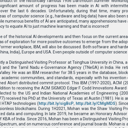
conduct of the historically famous 1956 Dartmouth Summer Workshop, 
I), significant amount of progress has been made in AI with intermitt
over the last 6 decades. Unfortunately, during that time, many pr
eas of computer science (e.g., hardware and big data) have also been
ile numerous benefits of AI are anticipated, many apprehensions have als
y to equate AI to just machine learning and that is incorrect!
some of the historical AI developments and then focus on the current area
as of exploration for more positive outcomes to emerge from the adopt
ormer workplace, IBM, will also be discussed. Both software and hardwa
 China, India), Europe and USA. Even people outside of computer science wi
ntly a Distinguished Visiting Professor at Tsinghua University in China,
 and the Tamil Nadu e-Governance Agency (TNeGA) in India. He ret
 Valley. He was an IBM researcher for 38.5 years in the database, blo
 academic communities, and standards, especially with his invention
ed Abort distributed commit protocol. This IBM (1997-2020), ACM (20
 addition to receiving the ACM SIGMOD Edgar F. Codd Innovations Awa
cted to the US and Indian National Academies of Engineering (200
) received his PhD at the University of Texas at Austin (1981). He is a
nd HTAP technologies (
http://bit.ly/sigBcP
,
http://bit.ly/CMgMDS
). Sin
ionless blockchains. During 1H2021, Mohan was the Shaw Visiting Pro
ted data and computing. In late 2019, he became an Honorary Advisor t
f KBA of India. Since 2016, Mohan has been a Distinguished Visiting Pro
 Spectrum, and on numerous conference and journal boards. Mohan is a