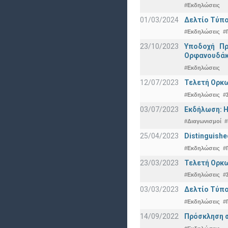
#Εκδηλώσεις
01/03/2024
Δελτίο Τύπο
#Εκδηλώσεις
#
23/10/2023
Υποδοχή Πρ
Ορφανουδάκ
#Εκδηλώσεις
12/07/2023
Τελετή Ορκω
#Εκδηλώσεις
#
03/07/2023
Εκδήλωση: Η
#Διαγωνισμοί
#
25/04/2023
Distinguishe
#Εκδηλώσεις
#
23/03/2023
Τελετή Ορκω
#Εκδηλώσεις
#
03/03/2023
Δελτίο Τύπο
#Εκδηλώσεις
#
14/09/2022
Πρόσκληση σ