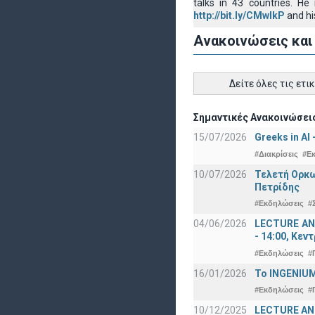
talks in 43 countries. H
http://bit.ly/CMwIkP
and hi
Ανακοινώσεις και
Δείτε όλες τις ετι
Σημαντικές Ανακοινώσεις
15/07/2026
Greeks in AI
#Διακρίσεις
#Ε
10/07/2026
Τελετή Ορκω
Πετρίδης
#Εκδηλώσεις
#
04/06/2026
LECTURE ANN
- 14:00, Κεν
#Εκδηλώσεις
#
16/01/2026
Το INGENIUM
#Εκδηλώσεις
#
10/12/2025
LECTURE ANN