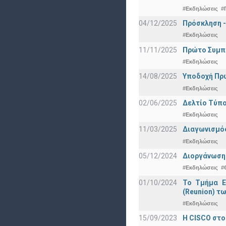
#Εκδηλώσεις
#
04/12/2025
Πρόσκληση -
#Εκδηλώσεις
11/11/2025
Πρώτο Συμπό
#Εκδηλώσεις
14/08/2025
Υποδοχή Πρωτ
#Εκδηλώσεις
02/06/2025
Δελτίο Τύπο
#Εκδηλώσεις
11/03/2025
Διαγωνισμός
#Εκδηλώσεις
05/12/2024
Διοργάνωση 
#Εκδηλώσεις
#
01/10/2024
Το Τμήμα Ε
(Reunion) τω
#Εκδηλώσεις
15/09/2023
Η CISCO στο