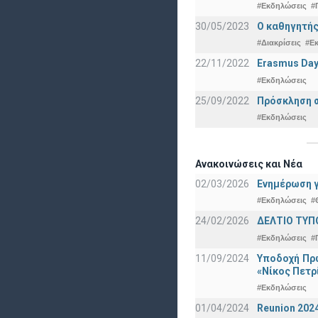
#Εκδηλώσεις
#
30/05/2023
Ο καθηγητής
#Διακρίσεις
#Ε
22/11/2022
Erasmus Day
#Εκδηλώσεις
25/09/2022
Πρόσκληση σ
#Εκδηλώσεις
Ανακοινώσεις και Νέα
02/03/2026
Ενημέρωση γ
#Εκδηλώσεις
#
24/02/2026
ΔΕΛΤΙΟ ΤΥΠ
#Εκδηλώσεις
#
11/09/2024
Υποδοχή Πρω
«Νίκος Πετρ
#Εκδηλώσεις
01/04/2024
Reunion 202