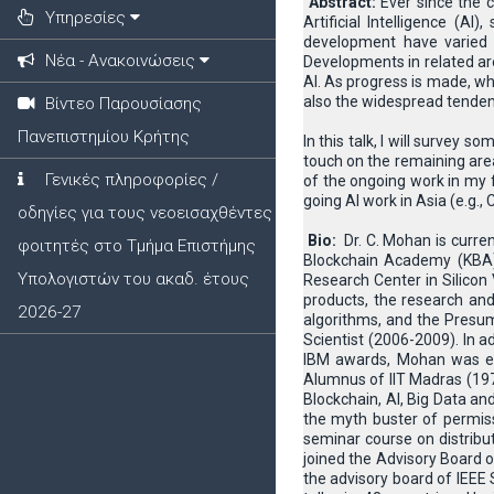
Abstract:
Ever since the 
Υπηρεσίες
Artificial Intelligence (A
development have varied 
Νέα - Ανακοινώσεις
Developments in related ar
AI. As progress is made, wh
also the widespread tendenc
Βίντεο Παρουσίασης
Πανεπιστημίου Κρήτης
In this talk, I will survey 
touch on the remaining are
Γενικές πληροφορίες /
of the ongoing work in my f
going AI work in Asia (e.g.,
οδηγίες για τους νεοεισαχθέντες
Bio:
Dr. C. Mohan is curre
φοιτητές στο Τμήμα Επιστήμης
Blockchain Academy (KBA)
Υπολογιστών του ακαδ. έτους
Research Center in Silicon
products, the research and
2026-27
algorithms, and the Presum
Scientist (2006-2009). In
IBM awards, Mohan was ele
Alumnus of IIT Madras (1977
Blockchain, AI, Big Data a
the myth buster of permiss
seminar course on distribu
joined the Advisory Board o
the advisory board of IEEE