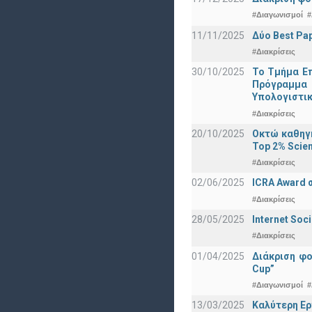
#Διαγωνισμοί
#
11/11/2025
Δύο Best Pap
#Διακρίσεις
30/10/2025
Το Τμήμα Επ
Πρόγραμμα 
Υπολογιστικ
#Διακρίσεις
20/10/2025
Οκτώ καθηγη
Top 2% Scien
#Διακρίσεις
02/06/2025
ICRA Award 
#Διακρίσεις
28/05/2025
Internet Soc
#Διακρίσεις
01/04/2025
Διάκριση φ
Cup”
#Διαγωνισμοί
#
13/03/2025
Καλύτερη Ερ