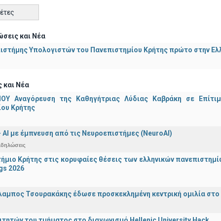
κέτες
σεις και Νέα
ιστήμης Υπολογιστών του Πανεπιστημίου Κρήτης πρώτο στην Ελλ
 και Νέα
ΟΥ Αναγόρευση της Καθηγήτριας Λύδιας Καβράκη σε Επίτι
ίου Κρήτης
 - ΑΙ με έμπνευση από τις Νευροεπιστήμες (NeuroAI)
κδηλώσεις
ήμιο Κρήτης στις κορυφαίες θέσεις των ελληνικών πανεπιστημίων
gs 2026
λαμπος Τσουρακάκης έδωσε προσκεκλημένη κεντρική ομιλία στο S
ιτητών του τμήματος στο διαγωνισμό Hellenic University Hack