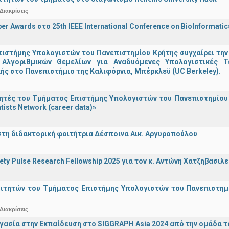
Διακρίσεις
er Awards στο 25th IEEE International Conference on BioInformati
ιστήμης Υπολογιστών του Πανεπιστημίου Κρήτης συγχαίρει την
Αλγοριθμικών Θεμελίων για Αναδυόμενες Υπολογιστικές Τ
ής στο Πανεπιστήμιο της Καλιφόρνια, Μπέρκλεϋ (UC Berkeley).
τές του Τμήματος Επιστήμης Υπολογιστών του Πανεπιστημίου 
tists Network (career data)»
στη διδακτορική φοιτήτρια Δέσποινα Αικ. Αργυροπούλου
iety Pulse Research Fellowship 2025 για τον κ. Αντώνη Χατζηβασι
οιτητών του Τμήματος Επιστήμης Υπολογιστών του Πανεπιστημ
Διακρίσεις
γασία στην Εκπαίδευση στο SIGGRAPH Asia 2024 από την ομάδα τ