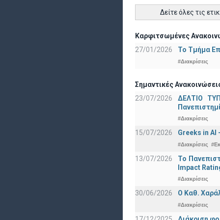
Δείτε όλες τις ετι
Καρφιτσωμένες Ανακοινώ
27/01/2026
Το Τμήμα Επ
#Διακρίσεις
Σημαντικές Ανακοινώσεις
23/07/2026
ΔΕΛΤΙΟ ΤΥΠ
Πανεπιστημ
#Διακρίσεις
15/07/2026
Greeks in AI
#Διακρίσεις
#Ε
13/07/2026
Το Πανεπιστ
Impact Ratin
#Διακρίσεις
30/06/2026
Ο Καθ. Χαρά
#Διακρίσεις
17/12/2025
Διάκριση φο