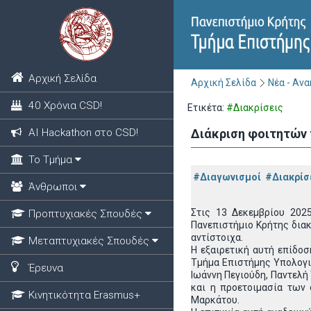
Αρχική Σελίδα
Αρχική Σελίδα
Νέα - Αν
40 Χρόνια CSD!
Ετικέτα:
#Διακρίσεις
ΑΙ Hackathon στο CSD!
Διάκριση φοιτητών τ
Το Τμήμα
#Διαγωνισμοί
#Διακρίσ
Άνθρωποι
Στις 13 Δεκεμβρίου 202
Προπτυχιακές Σπουδές
Πανεπιστήμιο Κρήτης διακ
αντίστοιχα.
Μεταπτυχιακές Σπουδές
Η εξαιρετική αυτή επίδοσ
Τμήμα Επιστήμης Υπολογι
Έρευνα
Ιωάννη Πεγιούδη, Παντελή
και η προετοιμασία των 
Κινητικότητα Erasmus+
Μαρκάτου.