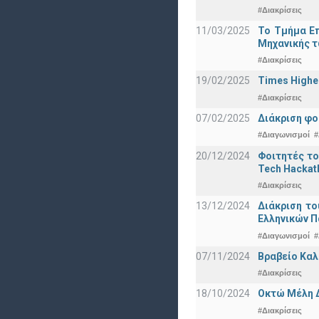
#Διακρίσεις
11/03/2025
Το Τμήμα Επ
Μηχανικής τ
#Διακρίσεις
19/02/2025
Times Highe
#Διακρίσεις
07/02/2025
Διάκριση φο
#Διαγωνισμοί
#
20/12/2024
Φοιτητές το
Tech Hackat
#Διακρίσεις
13/12/2024
Διάκριση το
Ελληνικών 
#Διαγωνισμοί
#
07/11/2024
Βραβείο Καλ
#Διακρίσεις
18/10/2024
Οκτώ Μέλη 
#Διακρίσεις