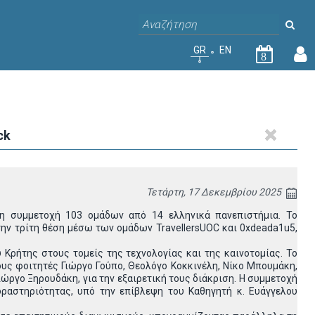
GR
EN
8
ck
Τετάρτη, 17 Δεκεμβρίου 2025
τη συμμετοχή 103 ομάδων από 14 ελληνικά πανεπιστήμια. Το
 την τρίτη θέση μέσω των ομάδων
TravellersUOC
και 0
xdeada
1
u
5,
 Κρήτης στους τομείς της τεχνολογίας και της καινοτομίας. Το
ς φοιτητές Γιώργο Γούπο, Θεολόγο Κοκκινέλη, Νίκο Μπουμάκη,
ώργο Ξηρουδάκη, για την εξαιρετική τους διάκριση. Η συμμετοχή
ραστηριότητας, υπό την επίβλεψη του Καθηγητή κ. Ευάγγελου