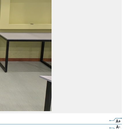
A+
A-