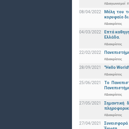
#Διαγωνισμοί
#
08/04/2022
Μέλη του τ
κορυφαίο δι
#Διακρίσεις
04/03/2022
Επτά καθηγη
Ελλάδα.
#Διακρίσεις
22/02/2022
Πανεπιστήμι
#Διακρίσεις
28/09/2021
"Hello Worl
#Διακρίσεις
25/06/2021
Το Πανεπισ
Πανεπιστήμ
#Διακρίσεις
27/05/2021
Σημαντική 
πληροφορική
#Διακρίσεις
27/04/2021
Συνεισφορά
Ένωση