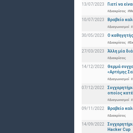
13/07/2023
Γιατί να εί
#Διακρίσεις
#Μ
10/07/2023
Βραβείο καλ
#Διαγωνισμοί
#
30/05/2023
Ο καθηγητής
#Διακρίσεις
#Ε
27/03/2023
Άλλη μία δι
#Διακρίσεις
14/12/2022
Θερμά συγχα
«Αρτέμης Σα
#Διαγωνισμοί
#
07/12/2022
Συγχαρητήρ
οποίος κατέ
#Διαγωνισμοί
#
09/11/2022
Βραβείο καλ
#Διακρίσεις
14/09/2022
Συγχαρητήρι
Hacker Cup