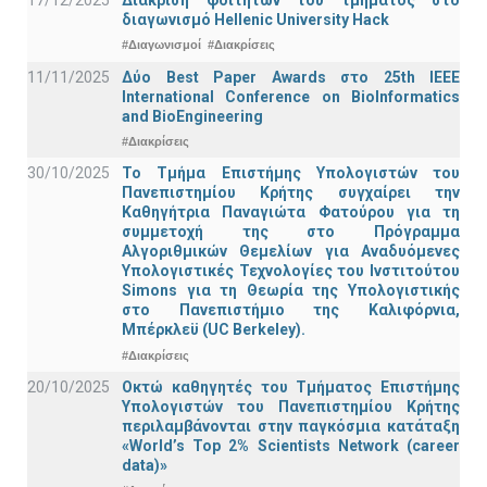
διαγωνισμό Hellenic University Hack
#Διαγωνισμοί
#Διακρίσεις
11/11/2025
Δύο Best Paper Awards στο 25th IEEE
International Conference on BioInformatics
and BioEngineering
#Διακρίσεις
30/10/2025
Το Τμήμα Επιστήμης Υπολογιστών του
Πανεπιστημίου Κρήτης συγχαίρει την
Καθηγήτρια Παναγιώτα Φατούρου για τη
συμμετοχή της στο Πρόγραμμα
Αλγοριθμικών Θεμελίων για Αναδυόμενες
Υπολογιστικές Τεχνολογίες του Ινστιτούτου
Simons για τη Θεωρία της Υπολογιστικής
στο Πανεπιστήμιο της Καλιφόρνια,
Μπέρκλεϋ (UC Berkeley).
#Διακρίσεις
20/10/2025
Οκτώ καθηγητές του Τμήματος Επιστήμης
Υπολογιστών του Πανεπιστημίου Κρήτης
περιλαμβάνονται στην παγκόσμια κατάταξη
«World’s Top 2% Scientists Network (career
data)»