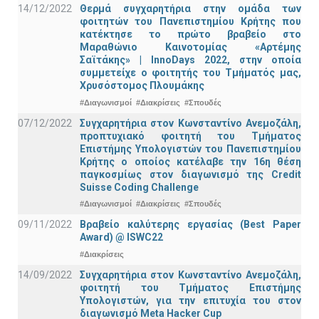
14/12/2022
Θερμά συγχαρητήρια στην ομάδα των
φοιτητών του Πανεπιστημίου Κρήτης που
κατέκτησε το πρώτο βραβείο στο
Μαραθώνιο Καινοτομίας «Αρτέμης
Σαϊτάκης» | InnoDays 2022, στην οποία
συμμετείχε ο φοιτητής του Τμήματός μας,
Χρυσόστομος Πλουμάκης
#Διαγωνισμοί
#Διακρίσεις
#Σπουδές
07/12/2022
Συγχαρητήρια στον Κωνσταντίνο Ανεμοζάλη,
προπτυχιακό φοιτητή του Τμήματος
Επιστήμης Υπολογιστών του Πανεπιστημίου
Κρήτης ο οποίος κατέλαβε την 16η θέση
παγκοσμίως στον διαγωνισμό της Credit
Suisse Coding Challenge
#Διαγωνισμοί
#Διακρίσεις
#Σπουδές
09/11/2022
Βραβείο καλύτερης εργασίας (Best Paper
Award) @ ISWC22
#Διακρίσεις
14/09/2022
Συγχαρητήρια στον Κωνσταντίνο Ανεμοζάλη,
φοιτητή του Τμήματος Επιστήμης
Υπολογιστών, για την επιτυχία του στον
διαγωνισμό Meta Hacker Cup