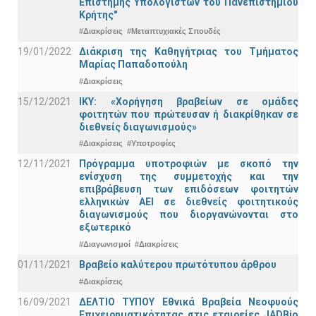
Επιστήμης Υπολογιστών του Πανεπιστημίου
Κρήτης"
#Διακρίσεις
#Μεταπτυχιακές Σπουδές
19/01/2022
Διάκριση της Καθηγήτριας του Τμήματος
Μαρίας Παπαδοπούλη
#Διακρίσεις
15/12/2021
IKY: «Χορήγηση βραβείων σε ομάδες
φοιτητών που πρώτευσαν ή διακρίθηκαν σε
διεθνείς διαγωνισμούς»
#Διακρίσεις
#Υποτροφίες
12/11/2021
Πρόγραμμα υποτροφιών με σκοπό την
ενίσχυση της συμμετοχής και την
επιβράβευση των επιδόσεων φοιτητών
ελληνικών ΑΕΙ σε διεθνείς φοιτητικούς
διαγωνισμούς που διοργανώνονται στο
εξωτερικό
#Διαγωνισμοί
#Διακρίσεις
01/11/2021
Bραβείο καλύτερου πρωτότυπου άρθρου
#Διακρίσεις
16/09/2021
ΔΕΛΤΙΟ ΤΥΠΟΥ Εθνικά Βραβεία Νεοφυούς
Επιχειρηματικότητας στις εταιρείες JADBio