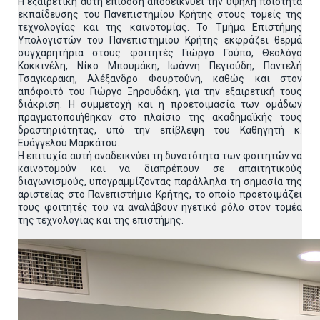
Η εξαιρετική αυτή επίδοση αποδεικνύει την υψηλή ποιότητα
εκπαίδευσης του Πανεπιστημίου Κρήτης στους τομείς της
τεχνολογίας και της καινοτομίας. Το Τμήμα Επιστήμης
Υπολογιστών του Πανεπιστημίου Κρήτης εκφράζει θερμά
συγχαρητήρια στους φοιτητές Γιώργο Γούπο, Θεολόγο
Κοκκινέλη, Νίκο Μπουμάκη, Ιωάννη Πεγιούδη, Παντελή
Τσαγκαράκη, Αλέξανδρο Φουρτούνη, καθώς και στον
απόφοιτό του Γιώργο Ξηρουδάκη, για την εξαιρετική τους
διάκριση. Η συμμετοχή και η προετοιμασία των ομάδων
πραγματοποιήθηκαν στο πλαίσιο της ακαδημαϊκής τους
δραστηριότητας, υπό την επίβλεψη του Καθηγητή κ.
Ευάγγελου Μαρκάτου.
Η επιτυχία αυτή αναδεικνύει τη δυνατότητα των φοιτητών να
καινοτομούν και να διαπρέπουν σε απαιτητικούς
διαγωνισμούς, υπογραμμίζοντας παράλληλα τη σημασία της
αριστείας στο Πανεπιστήμιο Κρήτης, το οποίο προετοιμάζει
τους φοιτητές του να αναλάβουν ηγετικό ρόλο στον τομέα
της τεχνολογίας και της επιστήμης.