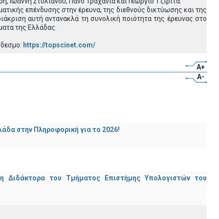
, Ιωάννη Στυλιανού, Πάνο Τραχανιά και Γεώργιο Τζιρίτα.
ατικής επένδυσης στην έρευνα, της διεθνούς δικτύωσης και της
ιάκριση αυτή αντανακλά τη συνολική ποιότητα της έρευνας στο
ματα της Ελλάδας.
νδεσμο:
https://topscinet.com/
A+
A-
άδα στην Πληροφορική για το 2026!
μη Διδάκτορα του Τμήματος Επιστήμης Υπολογιστών του