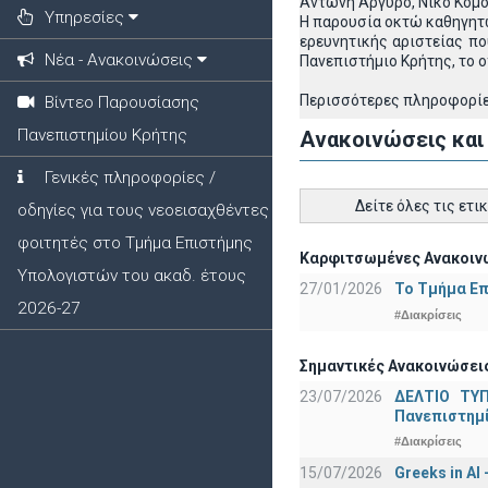
Αντώνη Αργυρό, Νίκο Κομο
Υπηρεσίες
Η παρουσία οκτώ καθηγητώ
ερευνητικής αριστείας πο
Νέα - Ανακοινώσεις
Πανεπιστήμιο Κρήτης, το 
Περισσότερες πληροφορίες
Βίντεο Παρουσίασης
Πανεπιστημίου Κρήτης
Ανακοινώσεις και
Γενικές πληροφορίες /
Δείτε όλες τις ετι
οδηγίες για τους νεοεισαχθέντες
φοιτητές στο Τμήμα Επιστήμης
Καρφιτσωμένες Ανακοινώ
Υπολογιστών του ακαδ. έτους
27/01/2026
Το Τμήμα Επ
2026-27
#Διακρίσεις
Σημαντικές Ανακοινώσεις
23/07/2026
ΔΕΛΤΙΟ ΤΥΠ
Πανεπιστημ
#Διακρίσεις
15/07/2026
Greeks in AI