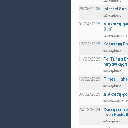
#Διακρίσεις
28/05/2025
Internet Soc
#Διακρίσεις
01/04/2025
Διάκριση φ
Cup”
#Διαγωνισμοί
#
13/03/2025
Καλύτερη Ερ
#Διακρίσεις
11/03/2025
Το Τμήμα Επ
Μηχανικής τ
#Διακρίσεις
19/02/2025
Times Highe
#Διακρίσεις
07/02/2025
Διάκριση φο
#Διαγωνισμοί
#
20/12/2024
Φοιτητές το
Tech Hackat
#Διακρίσεις