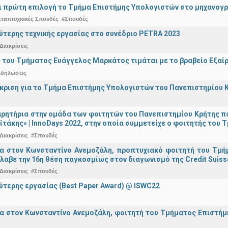
ναι πρώτη επιλογή το Τμήμα Επιστήμης Υπολογιστών στο μηχανογ
εταπτυχιακές Σπουδές
#Σπουδές
ύτερης τεχνικής εργασίας στο συνέδριο PETRA 2023
Διακρίσεις
 του Τμήματος Ευάγγελος Μαρκάτος τιμάται με το βραβείο Εξαί
κδηλώσεις
άκριση για το Τμήμα Επιστήμης Υπολογιστών του Πανεπιστημίου 
ρητήρια στην ομάδα των φοιτητών του Πανεπιστημίου Κρήτης π
ϊτάκης» | InnoDays 2022, στην οποία συμμετείχε ο φοιτητής το
Διακρίσεις
#Σπουδές
ια στον Κωνσταντίνο Ανεμοζάλη, προπτυχιακό φοιτητή του Τμή
λαβε την 16η θέση παγκοσμίως στον διαγωνισμό της Credit Suiss
Διακρίσεις
#Σπουδές
ύτερης εργασίας (Best Paper Award) @ ISWC22
α στον Κωνσταντίνο Ανεμοζάλη, φοιτητή του Τμήματος Επιστήμη