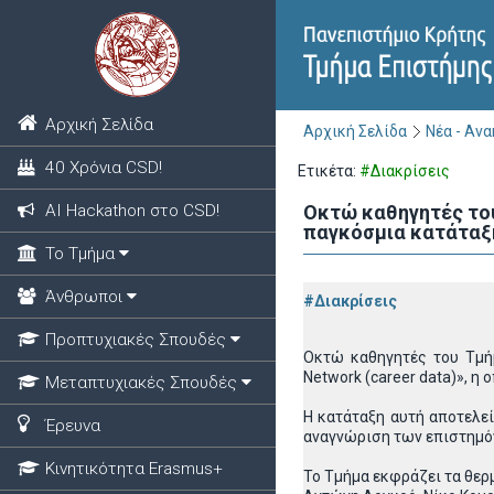
Αρχική Σελίδα
Αρχική Σελίδα
Νέα - Αν
40 Χρόνια CSD!
Ετικέτα:
#Διακρίσεις
ΑΙ Hackathon στο CSD!
Οκτώ καθηγητές του
παγκόσμια κατάταξη 
Το Τμήμα
Άνθρωποι
#Διακρίσεις
Προπτυχιακές Σπουδές
Οκτώ καθηγητές του Τμήμ
Network (career data)», η
Μεταπτυχιακές Σπουδές
Η κατάταξη αυτή αποτελε
Έρευνα
αναγνώριση των επιστημόν
Κινητικότητα Erasmus+
Το Τμήμα εκφράζει τα θερ