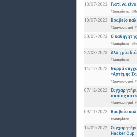
13/07/2023
Γιατί να εί
#Διακρίσεις
#Μ
10/07/2023
Βραβείο καλ
#Διαγωνισμοί
#
30/05/2023
Ο καθηγητής
#Διακρίσεις
#Ε
27/03/2023
Άλλη μία δι
#Διακρίσεις
14/12/2022
Θερμά συγχα
«Αρτέμης Σα
#Διαγωνισμοί
#
07/12/2022
Συγχαρητήρ
οποίος κατέ
#Διαγωνισμοί
#
09/11/2022
Βραβείο καλ
#Διακρίσεις
14/09/2022
Συγχαρητήρι
Hacker Cup