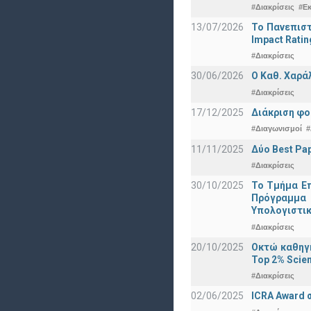
#Διακρίσεις
#Ε
13/07/2026
Το Πανεπιστ
Impact Ratin
#Διακρίσεις
30/06/2026
Ο Καθ. Χαρά
#Διακρίσεις
17/12/2025
Διάκριση φο
#Διαγωνισμοί
#
11/11/2025
Δύο Best Pap
#Διακρίσεις
30/10/2025
Το Τμήμα Επ
Πρόγραμμα 
Υπολογιστικ
#Διακρίσεις
20/10/2025
Οκτώ καθηγη
Top 2% Scien
#Διακρίσεις
02/06/2025
ICRA Award 