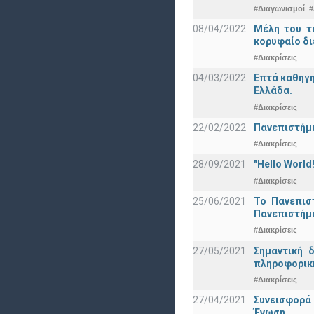
#Διαγωνισμοί
#
08/04/2022
Μέλη του τ
κορυφαίο δι
#Διακρίσεις
04/03/2022
Επτά καθηγη
Ελλάδα.
#Διακρίσεις
22/02/2022
Πανεπιστήμι
#Διακρίσεις
28/09/2021
"Hello Worl
#Διακρίσεις
25/06/2021
Το Πανεπισ
Πανεπιστήμ
#Διακρίσεις
27/05/2021
Σημαντική 
πληροφορική
#Διακρίσεις
27/04/2021
Συνεισφορά
Ένωση