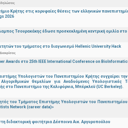
κδηλώσεις
ήμιο Κρήτης στις κορυφαίες θέσεις των ελληνικών πανεπιστημίων
gs 2026
λαμπος Τσουρακάκης έδωσε προσκεκλημένη κεντρική ομιλία στο S
ιτητών του τμήματος στο διαγωνισμό Hellenic University Hack
Διακρίσεις
er Awards στο 25th IEEE International Conference on BioInformati
ιστήμης Υπολογιστών του Πανεπιστημίου Κρήτης συγχαίρει την
Αλγοριθμικών Θεμελίων για Αναδυόμενες Υπολογιστικές Τ
ής στο Πανεπιστήμιο της Καλιφόρνια, Μπέρκλεϋ (UC Berkeley).
τές του Τμήματος Επιστήμης Υπολογιστών του Πανεπιστημίου 
tists Network (career data)»
στη διδακτορική φοιτήτρια Δέσποινα Αικ. Αργυροπούλου