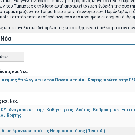
ντάκη, Ευάγγελο Μαρκάτο, Ιωάννη Τσαμαρδίνο, Κωνσταντίνο Στεφανίδη
ν του Τμήματος στη λίστα αυτή αποτελεί ισχυρή ένδειξη της συστημ
υ χαρακτηρίζουν το Τμήμα Επιστήμης Υπολογιστών. Παράλληλα, η δ
οποίο κατατάσσεται σταθερά ανάμεσα στα κορυφαία ακαδημαϊκά ιδρύ
 και τα αναλυτικά δεδομένα της κατάταξης είναι διαθέσιμα στον σύ
 Νέα
κέτες
σεις και Νέα
ιστήμης Υπολογιστών του Πανεπιστημίου Κρήτης πρώτο στην Ελλ
 και Νέα
ΟΥ Αναγόρευση της Καθηγήτριας Λύδιας Καβράκη σε Επίτι
ίου Κρήτης
 - ΑΙ με έμπνευση από τις Νευροεπιστήμες (NeuroAI)