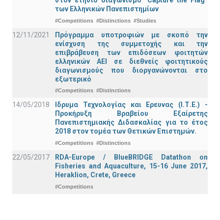
στον ετήσιο διαγωνισμό “Capture the Flag”
των Ελληνικών Πανεπιστημίων
#Competitions
#Distinctions
#Studies
12/11/2021
Πρόγραμμα υποτροφιών με σκοπό την
ενίσχυση της συμμετοχής και την
επιβράβευση των επιδόσεων φοιτητών
ελληνικών ΑΕΙ σε διεθνείς φοιτητικούς
διαγωνισμούς που διοργανώνονται στο
εξωτερικό
#Competitions
#Distinctions
14/05/2018
Ιδρυμα Τεχνολογίας και Ερευνας (Ι.Τ.Ε.) -
Προκήρυξη Βραβείου Εξαίρετης
Πανεπιστημιακής Διδασκαλίας για το έτος
2018 στον τομέα των Θετικών Επιστημών.
#Competitions
#Distinctions
22/05/2017
RDA-Europe / BlueBRIDGE Datathon on
Fisheries and Aquaculture, 15-16 June 2017,
Heraklion, Crete, Greece
#Competitions