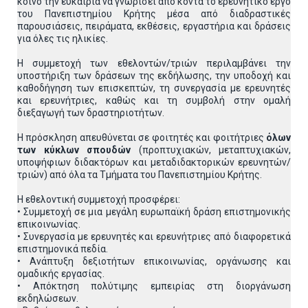
κοινό την ευκαιρία να γνωρίσει από κοντά το ερευνητικό έργο
του Πανεπιστημίου Κρήτης μέσα από διαδραστικές
παρουσιάσεις, πειράματα, εκθέσεις, εργαστήρια και δράσεις
για όλες τις ηλικίες.
Η συμμετοχή των εθελοντών/τριών περιλαμβάνει την
υποστήριξη των δράσεων της εκδήλωσης, την υποδοχή και
καθοδήγηση των επισκεπτών, τη συνεργασία με ερευνητές
και ερευνήτριες, καθώς και τη συμβολή στην ομαλή
διεξαγωγή των δραστηριοτήτων.
Η πρόσκληση απευθύνεται σε φοιτητές και φοιτήτριες
όλων
των κύκλων σπουδών
(προπτυχιακών, μεταπτυχιακών,
υποψήφιων διδακτόρων και μεταδιδακτορικών ερευνητών/
τριών) από όλα τα Τμήματα του Πανεπιστημίου Κρήτης.
Η εθελοντική συμμετοχή προσφέρει:
• Συμμετοχή σε μια μεγάλη ευρωπαϊκή δράση επιστημονικής
επικοινωνίας.
• Συνεργασία με ερευνητές και ερευνήτριες από διαφορετικά
επιστημονικά πεδία.
• Ανάπτυξη δεξιοτήτων επικοινωνίας, οργάνωσης και
ομαδικής εργασίας.
• Απόκτηση πολύτιμης εμπειρίας στη διοργάνωση
εκδηλώσεων.