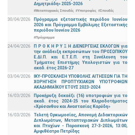
Δημητριάδη» 2025-2026
#Μεταπτυχιακές Σπουδές
#Υποτροφίες
#Σπουδές
30/04/2026
Πρόγραμμα εξεταστικής περιόδου Ιουνίου
2026 και Πρόγραμμα Εμβόλιμης Εξεταστικής
περιόδου Ιουνίου 2026
#Πρόγραμμα
24/04/2026
Π Ρ Ο Κ Η Ρ Υ Ξ Η ΔΙΕΝΕΡΓΕΙΑΣ ΕΚΛΟΓΩΝ για
την ανάδειξη εκπροσώπων του ΠΡΟΣΩΠΙΚΟΥ
Ε.ΔΙ.Π. και Ε.Τ.Ε.Π. στη Συνέλευση του
Τμήματος Επιστήμης Υπολογιστών για το
ακαδ. έτος 2026-27
03/04/2026
ΙΚΥ-ΠΡΟΣΚΛΗΣΗ ΥΠΟΒΟΛΗΣ ΑΙΤΗΣΕΩΝ ΓΙΑ ΤΗ
ΧΟΡΗΓΗΣΗ ΠΡΟΠΤΥΧΙΑΚΩΝ ΥΠΟΤΡΟΦΙΩΝ
ΑΚΑΔΗΜΑΪΚΟΥ ΕΤΟΥΣ 2023-2024
16/03/2026
Προκήρυξη δεκαέξι (16) υποτροφιών για το
ακαδ. έτος 2024-25 του Κληροδοτήματος
«Χρύσανθου και Αναστασίας Καρύδη»
16/03/2026
Τελετή Ορκωμοσίας, Απονομή Διδακτορικών
Διπλωμάτων, Μεταπτυχιακών Διπλωμάτων
και Πτυχίων - Παρασκευή 27-3-2026, 13:00,
Αμφιθέατρο Πετρίδης