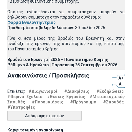
• Βεβαίωση εθελοντικής συμμετοχής.
Όσοι/ες ενδιαφέρονται να συμμετάσχουν μπορούν να
δηλώσουν συμμετοχή στον παρακάτω σύνδεσμο:
Φόρμα Εθελοντή/ντριας
Προθεσμία υποβολής δηλώσεων:
30 Ιουλίου 2026
Γίνε κι εσύ μέρος της Βραδιάς του Ερευνητή και στην
ανάδειξη της έρευνας, της καινοτομίας και της επιστήμης
του Πανεπιστημίου Κρήτης!
Βραδιά του Ερευνητή 2026 – Πανεπιστήμιο Κρήτης
Ρέθυμνο & Ηράκλειο | Παρασκευή 25 Σεπτεμβρίου 2026
Ανακοινώσεις / Προσκλήσεις
A+
A-
Ετικέτες:
#Διαγωνισμοί
#Διακρίσεις
#Εκδηλώσεις
#Θερινά Σχολεία
#Θέσεις Εργασίας
#Μεταπτυχιακές
Σπουδές
#Παρουσιάσεις
#Πρόγραμμα
#Σπουδές
#Υποτροφίες
Απόκρυψη ετικετών
Καρφιτσωμένη ανακοίνωση