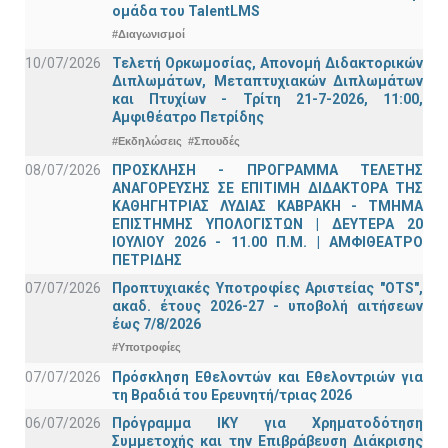
ομάδα του TalentLMS
#Διαγωνισμοί
10/07/2026
Τελετή Ορκωμοσίας, Απονομή Διδακτορικών
Διπλωμάτων, Μεταπτυχιακών Διπλωμάτων
και Πτυχίων - Τρίτη 21-7-2026, 11:00,
Αμφιθέατρο Πετρίδης
#Εκδηλώσεις
#Σπουδές
08/07/2026
ΠΡΟΣΚΛΗΣΗ - ΠΡΟΓΡΑΜΜΑ ΤΕΛΕΤΗΣ
ΑΝΑΓΟΡΕΥΣΗΣ ΣΕ ΕΠΙΤΙΜΗ ΔΙΔΑΚΤΟΡΑ ΤΗΣ
ΚΑΘΗΓΗΤΡΙΑΣ ΛΥΔΙΑΣ ΚΑΒΡΑΚΗ - ΤΜΗΜΑ
ΕΠΙΣΤΗΜΗΣ ΥΠΟΛΟΓΙΣΤΩΝ | ΔΕΥΤΕΡΑ 20
ΙΟΥΛΙΟΥ 2026 - 11.00 Π.Μ. | ΑΜΦΙΘΕΑΤΡΟ
ΠΕΤΡΙΔΗΣ
07/07/2026
Προπτυχιακές Υποτροφίες Αριστείας "OTS",
ακαδ. έτους 2026-27 - υποβολή αιτήσεων
έως 7/8/2026
#Υποτροφίες
07/07/2026
Πρόσκληση Εθελοντών και Εθελοντριών για
τη Βραδιά του Ερευνητή/τριας 2026
06/07/2026
Πρόγραμμα ΙΚΥ για Χρηματοδότηση
Συμμετοχής και την Επιβράβευση Διάκρισης