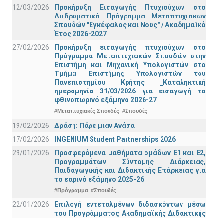
12/03/2026
Προκήρυξη Εισαγωγής Πτυχιούχων στο
Διιδρυματικό Πρόγραμμα Μεταπτυχιακών
Σπουδών "Εγκέφαλος και Νους" / Ακαδημαϊκό
Έτος 2026-2027
27/02/2026
Προκήρυξη εισαγωγής πτυχιούχων στo
Πρόγραμμα Μεταπτυχιακών Σπουδών στην
Επιστήμη και Μηχανική Υπολογιστών στο
Τμήμα Eπιστήμης Υπολογιστών του
Πανεπιστημίου Κρήτης _Καταληκτική
ημερομηνία 31/03/2026 για εισαγωγή το
φθινοπωρινό εξάμηνο 2026-27
#Μεταπτυχιακές Σπουδές
#Σπουδές
19/02/2026
Δράση: Πάρε μιαν Ανάσα
17/02/2026
INGENIUM Student Partnerships 2026
29/01/2026
Προσφερόμενα μαθήματα ομάδων Ε1 και Ε2,
Προγραμμάτων Σύντομης Διάρκειας,
Παιδαγωγικής και Διδακτικής Επάρκειας για
το εαρινό εξάμηνο 2025-26
#Πρόγραμμα
#Σπουδές
22/01/2026
Επιλογή εντεταλμένων διδασκόντων μέσω
του Προγράμματος Ακαδημαϊκής Διδακτικής