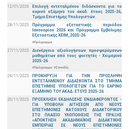
12/01/2026
Επιλογή εντεταλμένου διδάσκοντα για το
εαρινό εξάμηνο του ακαδ. έτους 2025-26,
Τμήμα Επιστήμης Υπολογιστών.
28/11/2025
Πρόγραμμα εξεταστικής περιόδου
Ιανουαρίου 2026 και Πρόγραμμα Εμβόλιμης
Εξεταστικής ΧΕΙΜ_2025-26
#Πρόγραμμα
27/11/2025
Διενέργεια αξιολογήσεων προσφερόμενων
μαθημάτων από τους φοιτητές - Χειμερινό
2025-26
#Πρόγραμμα
#Σπουδές
24/11/2025
ΠΡΟΚΗΡΥΞΗ ΓΙΑ ΤΗΝ ΠΡΟΣΛΗΨΗ
ΕΝΤΕΤΑΛΜΕΝΟΥ ΔΙΔΑΣΚΟΝΤΑ ΣΤΟ ΤΜΗΜΑ
ΕΠΙΣΤΗΜΗΣ ΥΠΟΛΟΓΙΣΤΩΝ ΓΙΑ ΤΟ ΕΑΡΙΝΟ
ΕΞΑΜΗΝΟ ΤΟΥ ΑΚΑΔ. ΕΤΟΥΣ 2025-26
20/11/2025
ΠΡΟΣΚΛΗΣΗ ΕΚΔΗΛΩΣΗΣ ΕΝΔΙΑΦΕΡΟΝΤΟΣ -
ΓΙΑ ΥΠΟΒΟΛΗ ΑΙΤΗΣΕΩΝ ΑΠΟ ΝΕΟΥΣ
ΕΠΙΣΤΗΜΟΝΕΣ ΚΑΤΟΧΟΥΣ ΔΙΔΑΚΤΟΡΙΚΟΥ
ΣΤΟ ΠΛΑΙΣΙΟ ΥΛΟΠΟΙΗΣΗΣ ΤΗΣ ΠΡΑΞΗΣ
«ΑΠΟΚΤΗΣΗ ΑΚΑΔΗΜΑΪΚΗΣ ΔΙΔΑΚΤΙΚΗΣ
ΕΜΠΕΙΡΙΑΣ ΣΕ ΝΕΟΥΣ ΕΠΙΣΤΗΜΟΝΕΣ