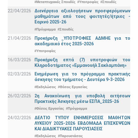
#Μεταπτυχιακές Σπουδές
#Υποτροφίες
#Σπουδές
22/04/2026
Διενέργεια αξιολογήσεων προσφερόμενων
μαθημάτων από τους φοιτητές/ήτριες -
Εαρινό 2025-26
#Πρόγραμμα
#Σπουδές
21/04/2026
Προκήρυξη _ΥΠΟΤΡΟΦΙΕΣ ΑΔΜΗΕ για το
ακαδημαικό έτος 2025-2026
#Υποτροφίες
16/03/2026
Προκήρυξη επτά (7) υποτροφιών του
Κληροδοτήματος «Εμμανουήλ Σακλαμπάνη»
02/03/2026
Ενημέρωση για το πρόγραμμα πρακτικής
άσκησης του τμήματος - Δευτέρα 9-3-2026
#Εκδηλώσεις
#Θέσεις Εργασίας
26/02/2026
2η Ανακοίνωση για υποβολή αιτήσεων
Πρακτικής Άσκησης μέσω ΕΣΠΑ_2025-26
#Θέσεις Εργασίας
#Πρόγραμμα
24/02/2026
ΔΕΛΤΙΟ ΤΥΠΟΥ ΕΝΗΜΕΡΩΣΕΙΣ ΜΑΘΗΤΩΝ
ΛΥΚΕΙΟΥ 2025-2026 ΕΒΔΟΜΑΔΑ ΕΠΙΣΚΕΨΕΩΝ
ΚΑΙ ΔΙΑΔΙΚΤΥΑΚΕΣ ΠΑΡΟΥΣΙΑΣΕΙΣ
#Εκδηλώσεις
#Παρουσιάσεις