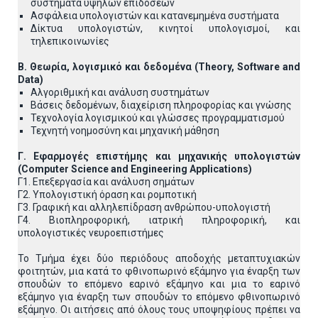
συστήματα υψηλών επιδόσεων
Ασφάλεια υπολογιστών και κατανεμημένα συστήματα
Δίκτυα υπολογιστών, κινητοί υπολογισμοί, και
τηλεπικοινωνίες
Β. Θεωρία, λογισμικό και δεδομένα (Theory, Software and
Data)
Αλγοριθμική και ανάλυση συστημάτων
Βάσεις δεδομένων, διαχείριση πληροφορίας και γνώσης
Τεχνολογία λογισμικού και γλώσσες προγραμματισμού
Τεχνητή νοημοσύνη και μηχανική μάθηση
Γ. Εφαρμογές επιστήμης και μηχανικής υπολογιστών
(Computer
Science
and
Engineering
Applications
)
Γ1. Επεξεργασία και ανάλυση σημάτων
Γ2. Υπολογιστική όραση και ρομποτική
Γ3. Γραφική και αλληλεπίδραση ανθρώπου-υπολογιστή
Γ4. Βιοπληροφορική, ιατρική πληροφορική, και
υπολογιστικές νευροεπιστήμες
Το Τμήμα έχει δύο περιόδους αποδοχής μεταπτυχιακών
φοιτητών, μια κατά το φθινοπωρινό εξάμηνο για έναρξη των
σπουδών το επόμενο εαρινό εξάμηνο και μια το εαρινό
εξάμηνο για έναρξη των σπουδών το επόμενο φθινοπωρινό
εξάμηνο. Οι αιτήσεις από όλους τους υποψηφίους πρέπει να