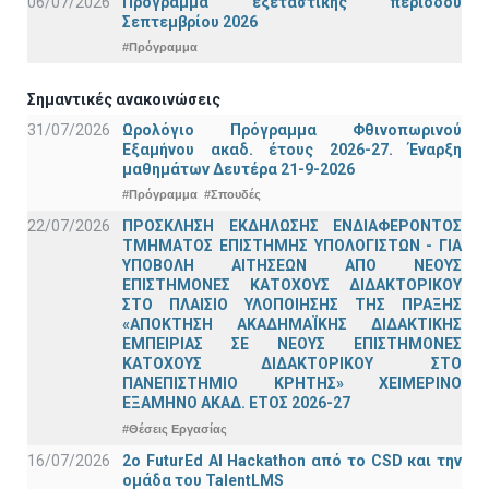
06/07/2026
Πρόγραμμα εξεταστικής περιόδου
Σεπτεμβρίου 2026
#Πρόγραμμα
Σημαντικές ανακοινώσεις
31/07/2026
Ωρολόγιο Πρόγραμμα Φθινοπωρινού
Εξαμήνου ακαδ. έτους 2026-27. Έναρξη
μαθημάτων Δευτέρα 21-9-2026
#Πρόγραμμα
#Σπουδές
22/07/2026
ΠΡΟΣΚΛΗΣΗ ΕΚΔΗΛΩΣΗΣ ΕΝΔΙΑΦΕΡΟΝΤΟΣ
ΤΜΗΜΑΤΟΣ ΕΠΙΣΤΗΜΗΣ ΥΠΟΛΟΓΙΣΤΩΝ - ΓΙΑ
ΥΠΟΒΟΛΗ ΑΙΤΗΣΕΩΝ ΑΠΟ ΝΕΟΥΣ
ΕΠΙΣΤΗΜΟΝΕΣ ΚΑΤΟΧΟΥΣ ΔΙΔΑΚΤΟΡΙΚΟΥ
ΣΤΟ ΠΛΑΙΣΙΟ ΥΛΟΠΟΙΗΣΗΣ ΤΗΣ ΠΡΑΞΗΣ
«ΑΠΟΚΤΗΣΗ ΑΚΑΔΗΜΑΪΚΗΣ ΔΙΔΑΚΤΙΚΗΣ
ΕΜΠΕΙΡΙΑΣ ΣΕ ΝΕΟΥΣ ΕΠΙΣΤΗΜΟΝΕΣ
ΚΑΤΟΧΟΥΣ ΔΙΔΑΚΤΟΡΙΚΟΥ ΣΤΟ
ΠΑΝΕΠΙΣΤΗΜΙΟ ΚΡΗΤΗΣ» ΧΕΙΜΕΡΙΝΟ
ΕΞΑΜΗΝΟ ΑΚΑΔ. ΕΤΟΣ 2026-27
#Θέσεις Εργασίας
16/07/2026
2o FuturEd AI Hackathon από το CSD και την
ομάδα του TalentLMS