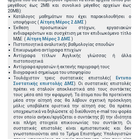
μεγέθους έως 2ΜΒ και συνολικό μέγεθος αρχείων έως
20ΜΒ):
Κατάλογος μαθημάτων που έχει παρακολουθήσει ο
υποψήφιος (
Αίτηση Μέρος 2 ΔΜΣ
)
Έκθεση προσωπικών στόχων, εργασιακών
ενδιαφερόντων και συσχέτιση με τον επιδιωκόμενο τίτλο
ΜΔΕ (
Αίτηση Μέρος 3 ΔΜΣ
)
Πιστοποιητικά αναλυτικής βαθμολογίας σπουδών
Επικυρωμένα αντίγραφα πτυχίων
Αντίγραφα τίτλων Αγγλικής γλώσσας ή άλλα
πιστοποιητικά
Αντίγραφα εργασιών ή εκτενής περιγραφή τους
Βιογραφικό σημείωμα του υποψηφίου
Τουλάχιστον τρεις συστατικές επιστολές(
Εντυπο
Συστατικής επιστολής ΔΜΣ
). Οι συστατικές επιστολές
πρέπει να σταλούν αποκλειστικά από τους συντάκτες
τους μέσα από την εφαρμογή. Τα άτομα που θα προτείνετε
μέσα στην αίτησή σας θα λάβουν σχετική πρόσκληση
μόλις υποβάλετε οριστικά την αίτησή σας. Θα πρέπει
υποχρεωτικά να δηλώσετε: α) διεύθυνση e-mail του φορέα
στον οποίο ανήκει/εργάζεται ο συντάκτης β) την ιδιότητα
και πλήρη στοιχεία επικοινωνίας του συντάκτη. Οι
συστατικές επιστολές είναι εμπιστευτικές και δεν
γνωστοποιούνται από το Τμήμα Επιστήμης Υπολογιστών