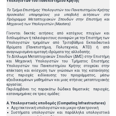
Υπολογιστών του Πανεπιστημίου Κρήτης
T
ο Tμήμα Επιστήμης Υπολογιστών του Πανεπιστημίου Κρήτης
προσκαλεί υποψηφίους για υποβολή αιτήσεων
στο
Πρόγραμμα Μεταπτυχιακών Σπουδών στην Επιστήμη και
Μηχανική των Υπολογιστών (Masters).
Γίνονται δεκτές αιτήσεις από κατόχους πτυχίων και
διπλωμάτων ή τελειόφοιτους συναφών με την Επιστήμη των
Υπολογιστών τμημάτων από Τριτοβάθμια Εκπαιδευτικά
Ιδρύματα (Πανεπιστήμια, Πολυτεχνεία, ΑΤΕΙ) ή από
αναγνωρισμένα ομοταγή ιδρύματα της αλλοδαπής.
To Δίπλωμα Μεταπτυχιακών Σπουδών (ΔΜΣ) στην Επιστήμη
και Μηχανική Υπολογιστών του Τμήματος Επιστήμης
Υπολογιστών του Πανεπιστημίου Κρήτης στοχεύει στην
επέκταση και ενίσχυση των γνώσεων και της κατανόησης
στις περιοχές ειδίκευσης του προγράμματος, μέσω
εξειδικευμένων μαθημάτων και μιας ετήσιας μεταπτυχιακής
εργασίας.
Περιλαμβάνει τις παρακάτω δώδεκα θεματικές περιοχές,
κατανεμημένες σε τρεις ομάδες:
Α. Υπολογιστικές υποδομές (Computing Infrastructures)
Αρχιτεκτονική υπολογιστών και μικρο-ηλεκτρονική
Συστήματα υπολογιστών και παράλληλα υπολογιστικά