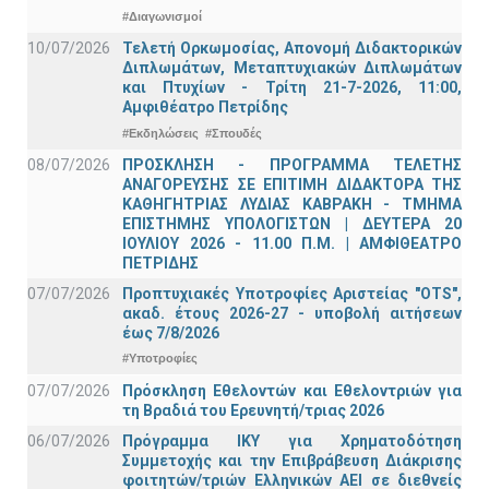
#Διαγωνισμοί
10/07/2026
Τελετή Ορκωμοσίας, Απονομή Διδακτορικών
Διπλωμάτων, Μεταπτυχιακών Διπλωμάτων
και Πτυχίων - Τρίτη 21-7-2026, 11:00,
Αμφιθέατρο Πετρίδης
#Εκδηλώσεις
#Σπουδές
08/07/2026
ΠΡΟΣΚΛΗΣΗ - ΠΡΟΓΡΑΜΜΑ ΤΕΛΕΤΗΣ
ΑΝΑΓΟΡΕΥΣΗΣ ΣΕ ΕΠΙΤΙΜΗ ΔΙΔΑΚΤΟΡΑ ΤΗΣ
ΚΑΘΗΓΗΤΡΙΑΣ ΛΥΔΙΑΣ ΚΑΒΡΑΚΗ - ΤΜΗΜΑ
ΕΠΙΣΤΗΜΗΣ ΥΠΟΛΟΓΙΣΤΩΝ | ΔΕΥΤΕΡΑ 20
ΙΟΥΛΙΟΥ 2026 - 11.00 Π.Μ. | ΑΜΦΙΘΕΑΤΡΟ
ΠΕΤΡΙΔΗΣ
07/07/2026
Προπτυχιακές Υποτροφίες Αριστείας "OTS",
ακαδ. έτους 2026-27 - υποβολή αιτήσεων
έως 7/8/2026
#Υποτροφίες
07/07/2026
Πρόσκληση Εθελοντών και Εθελοντριών για
τη Βραδιά του Ερευνητή/τριας 2026
06/07/2026
Πρόγραμμα ΙΚΥ για Χρηματοδότηση
Συμμετοχής και την Επιβράβευση Διάκρισης
φοιτητών/τριών Ελληνικών ΑΕΙ σε διεθνείς