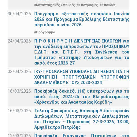
#Μεταπτυχιακές Σπουδές
#Υποτροφίες
#Σπουδές
30/04/2026
Πρόγραμμα εξεταστικής περιόδου Ιουνίου
2026 και Πρόγραμμα Εμβόλιμης Εξεταστικής
περιόδου Ιουνίου 2026
#Πρόγραμμα
24/04/2026
Π Ρ Ο Κ Η Ρ Υ Ξ Η ΔΙΕΝΕΡΓΕΙΑΣ ΕΚΛΟΓΩΝ για
την ανάδειξη εκπροσώπων του ΠΡΟΣΩΠΙΚΟΥ
Ε.ΔΙ.Π. και Ε.Τ.Ε.Π. στη Συνέλευση του
Τμήματος Επιστήμης Υπολογιστών για το
ακαδ. έτος 2026-27
03/04/2026
ΙΚΥ-ΠΡΟΣΚΛΗΣΗ ΥΠΟΒΟΛΗΣ ΑΙΤΗΣΕΩΝ ΓΙΑ ΤΗ
ΧΟΡΗΓΗΣΗ ΠΡΟΠΤΥΧΙΑΚΩΝ ΥΠΟΤΡΟΦΙΩΝ
ΑΚΑΔΗΜΑΪΚΟΥ ΕΤΟΥΣ 2023-2024
16/03/2026
Προκήρυξη δεκαέξι (16) υποτροφιών για το
ακαδ. έτος 2024-25 του Κληροδοτήματος
«Χρύσανθου και Αναστασίας Καρύδη»
16/03/2026
Τελετή Ορκωμοσίας, Απονομή Διδακτορικών
Διπλωμάτων, Μεταπτυχιακών Διπλωμάτων
και Πτυχίων - Παρασκευή 27-3-2026, 13:00,
Αμφιθέατρο Πετρίδης
12/03/2026
Προκήρυξη Εισαγωγής Πτυχιούχων στο