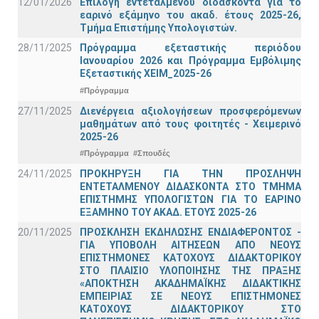
12/01/2026
Επιλογή εντεταλμένου διδάσκοντα για το
εαρινό εξάμηνο του ακαδ. έτους 2025-26,
Τμήμα Επιστήμης Υπολογιστών.
28/11/2025
Πρόγραμμα εξεταστικής περιόδου
Ιανουαρίου 2026 και Πρόγραμμα Εμβόλιμης
Εξεταστικής ΧΕΙΜ_2025-26
#Πρόγραμμα
27/11/2025
Διενέργεια αξιολογήσεων προσφερόμενων
μαθημάτων από τους φοιτητές - Χειμερινό
2025-26
#Πρόγραμμα
#Σπουδές
24/11/2025
ΠΡΟΚΗΡΥΞΗ ΓΙΑ ΤΗΝ ΠΡΟΣΛΗΨΗ
ΕΝΤΕΤΑΛΜΕΝΟΥ ΔΙΔΑΣΚΟΝΤΑ ΣΤΟ ΤΜΗΜΑ
ΕΠΙΣΤΗΜΗΣ ΥΠΟΛΟΓΙΣΤΩΝ ΓΙΑ ΤΟ ΕΑΡΙΝΟ
ΕΞΑΜΗΝΟ ΤΟΥ ΑΚΑΔ. ΕΤΟΥΣ 2025-26
20/11/2025
ΠΡΟΣΚΛΗΣΗ ΕΚΔΗΛΩΣΗΣ ΕΝΔΙΑΦΕΡΟΝΤΟΣ -
ΓΙΑ ΥΠΟΒΟΛΗ ΑΙΤΗΣΕΩΝ ΑΠΟ ΝΕΟΥΣ
ΕΠΙΣΤΗΜΟΝΕΣ ΚΑΤΟΧΟΥΣ ΔΙΔΑΚΤΟΡΙΚΟΥ
ΣΤΟ ΠΛΑΙΣΙΟ ΥΛΟΠΟΙΗΣΗΣ ΤΗΣ ΠΡΑΞΗΣ
«ΑΠΟΚΤΗΣΗ ΑΚΑΔΗΜΑΪΚΗΣ ΔΙΔΑΚΤΙΚΗΣ
ΕΜΠΕΙΡΙΑΣ ΣΕ ΝΕΟΥΣ ΕΠΙΣΤΗΜΟΝΕΣ
ΚΑΤΟΧΟΥΣ ΔΙΔΑΚΤΟΡΙΚΟΥ ΣΤΟ