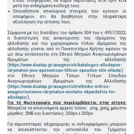
στους υποψηφίους σε καμία περίπτωση, είτε πριν είτε
μετά την ενδεχόμενη εισδοχή τους.
Οποιαδήποτε επικουρικά στοιχεία που κρίνουν οι
υποψήφιοι ότι θα βοηθήσουν στην πληρέστερη
αξιολόγηση της αίτησης τους.
Σύμφωνα με τις διατάξεις του άρθρου 304 του ν. 4957/2022,
η διαπίστωση της αναγνώρισης του ιδρύματος της
αλλοδαπής και του χορηγούμενου τίτλου ιδρύματος της
αλλοδαπής γίνεται από το Πανεπιστήμιο Κρήτης εφόσον τα
ως άνω εντάσσονται στο Εθνικό Μητρώο Αναγνωρισμένων
Ιδρυμάτων της αλλοδαπής
(
https://www.doatap.gr/anagnorish/katalogos-allodapon-
idrymaton-pou-aponemoun-titlous-spoudon-stin-ellada/
)
στο Εθνικό Μητρώο Τύπων Τίτλων Σπουδών
Αναγνωρισμένων Ιδρυμάτων της Αλλοδαπής
(
https://www.doatap.gr/anagnorish/ethniko-mitroo-
anagnorismenon-idrymaton-anotatis-ekpaidefsis-tis-
allodapis/
).
Για τη Φωτογραφία που περιλαμβάνεται στην αίτηση:
Μπορείτε να επισυνάψετε αρχεία τύπου: .png, .jpeg
, μ
έγιστο
μέγεθος: 2MB και διαστάσεις: 200px x 200px
Για περισσότερες πληροφορίες οι ενδιαφερόμενοι μπορούν
να επισκέπτονται την ιστοσελίδα του Τμήματος