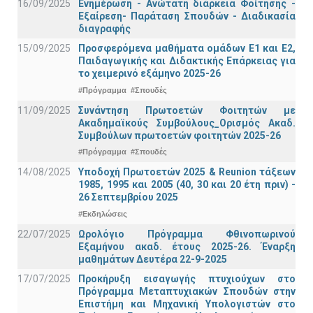
16/09/2025
Ενημέρωση - Ανώτατη διάρκεια Φοίτησης -
Εξαίρεση- Παράταση Σπουδών - Διαδικασία
διαγραφής
15/09/2025
Προσφερόμενα μαθήματα ομάδων Ε1 και Ε2,
Παιδαγωγικής και Διδακτικής Επάρκειας για
το χειμερινό εξάμηνο 2025-26
#Πρόγραμμα
#Σπουδές
11/09/2025
Συνάντηση Πρωτοετών Φοιτητών με
Ακαδημαϊκούς Συμβούλους_Ορισμός Ακαδ.
Συμβούλων πρωτοετών φοιτητών 2025-26
#Πρόγραμμα
#Σπουδές
14/08/2025
Υποδοχή Πρωτοετών 2025 & Reunion τάξεων
1985, 1995 και 2005 (40, 30 και 20 έτη πριν) -
26 Σεπτεμβρίου 2025
#Εκδηλώσεις
22/07/2025
Ωρολόγιο Πρόγραμμα Φθινοπωρινού
Εξαμήνου ακαδ. έτους 2025-26. Έναρξη
μαθημάτων Δευτέρα 22-9-2025
17/07/2025
Προκήρυξη εισαγωγής πτυχιούχων στo
Πρόγραμμα Μεταπτυχιακών Σπουδών στην
Επιστήμη και Μηχανική Υπολογιστών στο