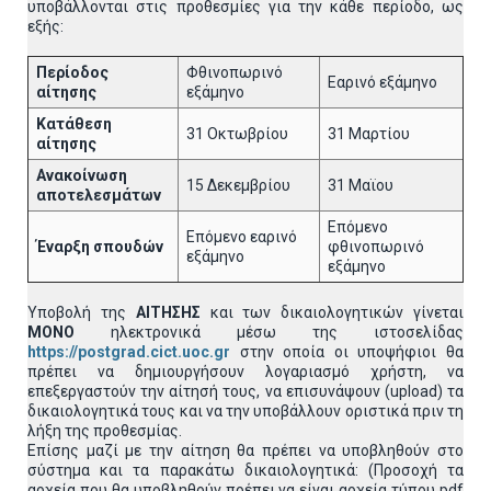
υποβάλλονται στις προθεσμίες για την κάθε περίοδο, ως
εξής:
Περίοδος
Φθινοπωρινό
Εαρινό εξάμηνο
αίτησης
εξάμηνο
Κατάθεση
31 Οκτωβρίου
31 Μαρτίου
αίτησης
Ανακοίνωση
15 Δεκεμβρίου
31 Μαϊου
αποτελεσμάτων
Επόμενο
Επόμενο εαρινό
Έναρξη σπουδών
φθινοπωρινό
εξάμηνο
εξάμηνο
Υποβολή της
ΑΙΤΗΣΗΣ
και των δικαιολογητικών γίνεται
MONO
ηλεκτρονικά μέσω της ιστοσελίδας
https://postgrad.cict.uoc.gr
στην οποία οι υποψήφιοι θα
πρέπει να δημιουργήσουν λογαριασμό χρήστη, να
επεξεργαστούν την αίτησή τους, να επισυνάψουν (upload) τα
δικαιολογητικά τους και να την υποβάλλουν οριστικά πριν τη
λήξη της προθεσμίας.
Επίσης μαζί με την αίτηση θα πρέπει να υποβληθούν στο
σύστημα και τα παρακάτω δικαιολογητικά: (Προσοχή τα
αρχεία που θα υποβληθούν πρέπει να είναι αρχεία τύπου pdf