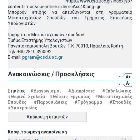
https://www.csd.uoc.gr/index.jsp?
content=moc&openmenu=demoAcc4&lang=gr
Μπορούν επίσης να απευθύνονται στη γραμματεία
Μεταπτυχιακών Σπουδών του Τμήματος Επιστήμης
Υπολογιστών:
Γραμματεία Μεταπτυχιακών Σπουδών
Τμήμα Επιστήμης Υπολογιστών
Πανεπιστημιούπολη Βουτών, Τ.Κ. 70013, Ηράκλειο, Κρήτη
Τηλ: +30 2810 393592
E-mail:
pgram@csd.uoc.gr
Ανακοινώσεις / Προσκλήσεις
A+
A-
Ετικέτες:
#Διαγωνισμοί
#Διακρίσεις
#Εκδηλώσεις
#Θερινά Σχολεία
#Θέσεις Εργασίας
#Μεταπτυχιακές
Σπουδές
#Παρουσιάσεις
#Πρόγραμμα
#Σπουδές
#Υποτροφίες
Απόκρυψη ετικετών
Καρφιτσωμένη ανακοίνωση