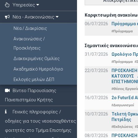
Απόκρυψη ετικε
Υπηρεσίες
Καρφιτσωμένη ανακοίνω
Νέα - Ανακοινώσεις
06/07/2026
Πρόγραμμα ε
Νέα / Διακρίσεις
#Πρόγραμμα
Ανακοινώσεις /
Σημαντικές ανακοινώσει
Προσκλήσεις
31/07/2026
Ωρολόγιο Πρ
Διακεκριμένες Ομιλίες
#Πρόγραμμα
#
Ακαδημαϊκό Ημερολόγιο
22/07/2026
ΠΡΟΣΚΛΗΣΗ
ΚΑΤΟΧΟΥΣ 
Εκλογές μελών ΔΕΠ
ΕΠΙΣΤΗΜΟΝΕ
#Θέσεις Εργασί
Βίντεο Παρουσίασης
16/07/2026
2o FuturEd 
Πανεπιστημίου Κρήτης
#Διαγωνισμοί
Γενικές πληροφορίες /
10/07/2026
Τελετή Ορκω
Πετρίδης
οδηγίες για τους νεοεισαχθέντες
#Εκδηλώσεις
#
φοιτητές στο Τμήμα Επιστήμης
08/07/2026
ΠΡΟΣΚΛΗΣΗ