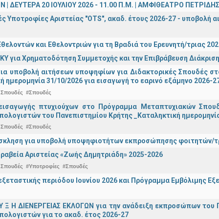
 | ΔΕΥΤΕΡΑ 20 ΙΟΥΛΙΟΥ 2026 - 11.00 Π.Μ. | ΑΜΦΙΘΕΑΤΡΟ ΠΕΤΡΙΔΗ
ς Υποτροφίες Αριστείας "OTS", ακαδ. έτους 2026-27 - υποβολή α
θελοντών και Εθελοντριών για τη Βραδιά του Ερευνητή/τριας 202
ΚΥ για Χρηματοδότηση Συμμετοχής και την Επιβράβευση Διάκριση
για υποβολή αιτήσεων υποψηφίων για Διδακτορικές Σπουδές στ
ή ημερομηνία 31/10/2026 για εισαγωγή το εαρινό εξάμηνο 2026-2
 Σπουδές
#Σπουδές
εισαγωγής πτυχιούχων στo Πρόγραμμα Μεταπτυχιακών Σπουδ
πολογιστών του Πανεπιστημίου Κρήτης _Καταληκτική ημερομηνία 
 Σπουδές
#Σπουδές
σκληση για υποβολή υποψηφιοτήτων εκπροσώπησης φοιτητών/τρ
ραβεία Αριστείας «Ζωής Δημητριάδη» 2025-2026
 Σπουδές
#Υποτροφίες
#Σπουδές
ξεταστικής περιόδου Ιουνίου 2026 και Πρόγραμμα Εμβόλιμης Εξε
 Υ Ξ Η ΔΙΕΝΕΡΓΕΙΑΣ ΕΚΛΟΓΩΝ για την ανάδειξη εκπροσώπων του Π
πολογιστών για το ακαδ. έτος 2026-27