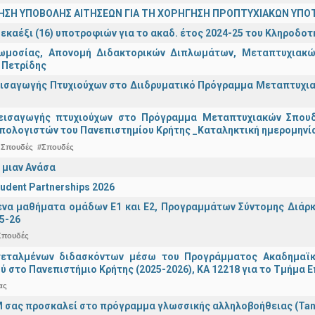
ΗΣΗ ΥΠΟΒΟΛΗΣ ΑΙΤΗΣΕΩΝ ΓΙΑ ΤΗ ΧΟΡΗΓΗΣΗ ΠΡΟΠΤΥΧΙΑΚΩΝ ΥΠΟ
εκαέξι (16) υποτροφιών για το ακαδ. έτος 2024-25 του Κληροδο
ωμοσίας, Απονομή Διδακτορικών Διπλωμάτων, Μεταπτυχιακών
 Πετρίδης
ισαγωγής Πτυχιούχων στο Διιδρυματικό Πρόγραμμα Μεταπτυχιακ
εισαγωγής πτυχιούχων στo Πρόγραμμα Μεταπτυχιακών Σπουδ
πολογιστών του Πανεπιστημίου Κρήτης _Καταληκτική ημερομηνία
 Σπουδές
#Σπουδές
 μιαν Ανάσα
udent Partnerships 2026
α μαθήματα ομάδων Ε1 και Ε2, Προγραμμάτων Σύντομης Διάρκει
5-26
Σπουδές
τεταλμένων διδασκόντων μέσω του Προγράμματος Ακαδημαϊκή
ύ στο Πανεπιστήμιο Κρήτης (2025-2026), ΚΑ 12218 για το Τμήμα 
ας
 σας προσκαλεί στο πρόγραμμα γλωσσικής αλληλοβοήθειας (Ta