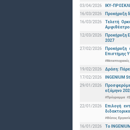
03/04/2026
ΙΚΥ-ΠΡΟΣΚΛ
16/03/2026
Προκήρυξη δ
16/03/2026
Τελετή Ορκ
Αμφιθέατρο
12/03/2026
Προκήρυξη Ε
2027
27/02/2026
Προκήρυξη 
Eπιστήμης Υ
#Μεταπτυχιακές
19/02/2026
Δράση: Πάρε
17/02/2026
INGENIUM St
29/01/2026
Προσφερόμεν
εξάμηνο 202
#Πρόγραμμα
#
22/01/2026
Επιλογή εν
διδακτορικο
#Θέσεις Εργασί
16/01/2026
Το INGENIUM