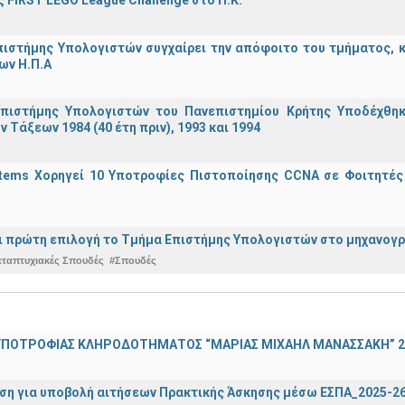
 FIRST LEGO League Challenge στο Π.Κ.
ιστήμης Υπολογιστών συγχαίρει την απόφοιτο του τμήματος, κα
ων Η.Π.Α
πιστήμης Υπολογιστών του Πανεπιστημίου Κρήτης Υποδέχθη
ν Τάξεων 1984 (40 έτη πριν), 1993 και 1994
stems Χορηγεί 10 Υποτροφίες Πιστοποίησης CCNA σε Φοιτητέ
ναι πρώτη επιλογή το Τμήμα Επιστήμης Υπολογιστών στο μηχανογ
εταπτυχιακές Σπουδές
#Σπουδές
ΠΟΤΡΟΦΙΑΣ ΚΛΗΡΟΔΟΤΗΜΑΤΟΣ “ΜΑΡΙΑΣ ΜΙΧΑΗΛ ΜΑΝΑΣΣΑΚΗ” 2
ση για υποβολή αιτήσεων Πρακτικής Άσκησης μέσω ΕΣΠΑ_2025-2