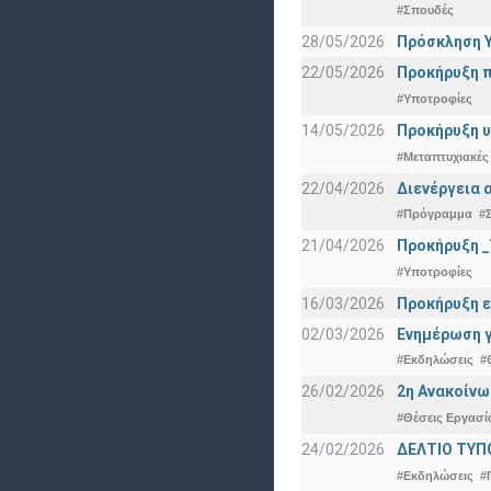
#Σπουδές
28/05/2026
Πρόσκληση Υ
22/05/2026
Προκήρυξη π
#Υποτροφίες
14/05/2026
Προκήρυξη υ
#Μεταπτυχιακές
22/04/2026
Διενέργεια 
#Πρόγραμμα
#
21/04/2026
Προκήρυξη _
#Υποτροφίες
16/03/2026
Προκήρυξη ε
02/03/2026
Ενημέρωση γ
#Εκδηλώσεις
#
26/02/2026
2η Ανακοίνω
#Θέσεις Εργασί
24/02/2026
ΔΕΛΤΙΟ ΤΥΠ
#Εκδηλώσεις
#