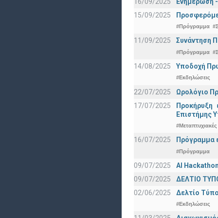
16/09/2025
Ενημέρωση -
15/09/2025
Προσφερόμεν
#Πρόγραμμα
#
11/09/2025
Συνάντηση 
#Πρόγραμμα
#
14/08/2025
Υποδοχή Πρωτ
#Εκδηλώσεις
22/07/2025
Ωρολόγιο Πρ
17/07/2025
Προκήρυξη 
Eπιστήμης Υ
#Μεταπτυχιακές
16/07/2025
Πρόγραμμα ε
#Πρόγραμμα
09/07/2025
AI Hackatho
09/07/2025
ΔΕΛΤΙΟ ΤΥΠΟ
02/06/2025
Δελτίο Τύπο
#Εκδηλώσεις