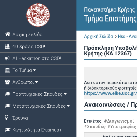
Αρχική Σελίδα
Αρχική Σελίδα
Νέα - Αν
40 Χρόνια CSD!
Πρόσκληση Υποβολή
Κρήτης (ΚΑ 12367)
ΑΙ Hackathon στο CSD!
Το Τμήμα
Άνθρωποι
Δείτε στον παρακάτω ιστ
ή διδακτορικούς φοιτητές
https://www.elke.uoc.gr
Προπτυχιακές Σπουδές
Ανακοινώσεις / Π
Μεταπτυχιακές Σπουδές
Έρευνα
Ετικέτες:
#Διαγωνισμοί
#Σπουδές
#Υποτροφίες
Κινητικότητα Erasmus+