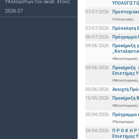
Υπολογιστών του ακαδ. έτους
ΥΠΟΛΟΓΙΣΤΩΝ
2026-27
07/07/2026
Προπτυχιακέ
#Υποτροφίες
07/07/2026
Πρόσκληση Ε
06/07/2026
Πρόγραμμα Ι
09/06/2026
Προκήρυξη 
_Καταληκτικ
#Μεταπτυχιακές
09/06/2026
Προκήρυξη 
Eπιστήμης Υ
#Μεταπτυχιακές
05/06/2026
Ανοιχτή Πρό
15/05/2026
Προκήρυξη Β
#Μεταπτυχιακές
30/04/2026
Πρόγραμμα ε
#Πρόγραμμα
24/04/2026
Π Ρ Ο Κ Η Ρ
Επιστήμης Υ