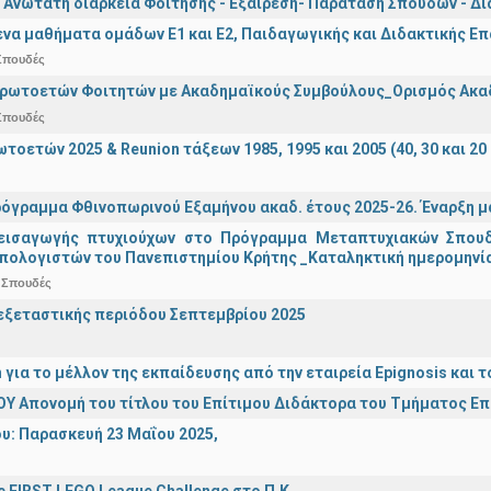
 Ανώτατη διάρκεια Φοίτησης - Εξαίρεση- Παράταση Σπουδών - Δ
α μαθήματα ομάδων Ε1 και Ε2, Παιδαγωγικής και Διδακτικής Επά
Σπουδές
Πρωτοετών Φοιτητών με Ακαδημαϊκούς Συμβούλους_Ορισμός Ακα
Σπουδές
οετών 2025 & Reunion τάξεων 1985, 1995 και 2005 (40, 30 και 20 
όγραμμα Φθινοπωρινού Εξαμήνου ακαδ. έτους 2025-26. Έναρξη 
εισαγωγής πτυχιούχων στo Πρόγραμμα Μεταπτυχιακών Σπουδ
πολογιστών του Πανεπιστημίου Κρήτης _Καταληκτική ημερομηνία 
 Σπουδές
ξεταστικής περιόδου Σεπτεμβρίου 2025
n για το μέλλον της εκπαίδευσης από την εταιρεία Epignosis κα
Υ Απονομή του τίτλου του Επίτιμου Διδάκτορα του Τμήματος Ε
υ: Παρασκευή 23 Μαΐου 2025,