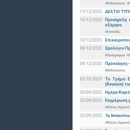
#Εκδηλώσεις
#
17/12/2025
ΔΕΛΤΙΟ ΤΥΠΟ
15/12/2025
Προκήρυξη 
εξάμηνο
#Σπουδές
12/12/2025
Επικαιροποι
08/12/2025
Ωρολόγιο Πρ
#Πρόγραμμα
#
04/12/2025
Πρόσκληση -
#Εκδηλώσεις
02/10/2025
Το Τμήμα Ε
(Reunion) τω
29/09/2025
Ημέρα Καριέ
25/09/2025
Ενημέρωση γ
#Θέσεις Εργασί
23/09/2025
1η Ανακοίνω
#Θέσεις Εργασί