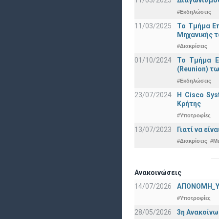
11/03/2025
Διαγωνισμός
#Εκδηλώσεις
11/03/2025
Το Τμήμα Επ
Μηχανικής τ
#Διακρίσεις
01/10/2024
Το Τμήμα Ε
(Reunion) τω
#Εκδηλώσεις
23/07/2024
Η Cisco Sy
Κρήτης
#Υποτροφίες
13/07/2023
Γιατί να εί
#Διακρίσεις
#Μ
Ανακοινώσεις
14/07/2026
ΑΠΟΝΟΜΗ_Υ
#Υποτροφίες
28/05/2026
3η Ανακοίνω