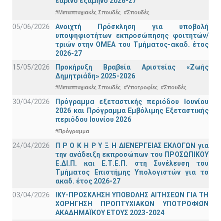
εαρινό εξάμηνο 2026-27
#Μεταπτυχιακές Σπουδές
#Σπουδές
05/06/2026
Ανοιχτή Πρόσκληση για υποβολή
υποψηφιοτήτων εκπροσώπησης φοιτητών/
τριών στην ΟΜΕΑ του Τμήματος-ακαδ. έτος
2026-27
15/05/2026
Προκήρυξη Βραβεία Αριστείας «Ζωής
Δημητριάδη» 2025-2026
#Μεταπτυχιακές Σπουδές
#Υποτροφίες
#Σπουδές
30/04/2026
Πρόγραμμα εξεταστικής περιόδου Ιουνίου
2026 και Πρόγραμμα Εμβόλιμης Εξεταστικής
περιόδου Ιουνίου 2026
#Πρόγραμμα
24/04/2026
Π Ρ Ο Κ Η Ρ Υ Ξ Η ΔΙΕΝΕΡΓΕΙΑΣ ΕΚΛΟΓΩΝ για
την ανάδειξη εκπροσώπων του ΠΡΟΣΩΠΙΚΟΥ
Ε.ΔΙ.Π. και Ε.Τ.Ε.Π. στη Συνέλευση του
Τμήματος Επιστήμης Υπολογιστών για το
ακαδ. έτος 2026-27
03/04/2026
ΙΚΥ-ΠΡΟΣΚΛΗΣΗ ΥΠΟΒΟΛΗΣ ΑΙΤΗΣΕΩΝ ΓΙΑ ΤΗ
ΧΟΡΗΓΗΣΗ ΠΡΟΠΤΥΧΙΑΚΩΝ ΥΠΟΤΡΟΦΙΩΝ
ΑΚΑΔΗΜΑΪΚΟΥ ΕΤΟΥΣ 2023-2024