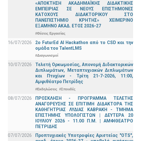
«ΑΠΟΚΤΗΣΗ ΑΚΑΔΗΜΑΪΚΗΣ ΔΙΔΑΚΤΙΚΗΣ
ΕΜΠΕΙΡΙΑΣ ΣΕ ΝΕΟΥΣ ΕΠΙΣΤΗΜΟΝΕΣ
ΚΑΤΟΧΟΥΣ ΔΙΔΑΚΤΟΡΙΚΟΥ ΣΤΟ
ΠΑΝΕΠΙΣΤΗΜΙΟ ΚΡΗΤΗΣ» ΧΕΙΜΕΡΙΝΟ
ΕΞΑΜΗΝΟ ΑΚΑΔ. ΕΤΟΣ 2026-27
#Θέσεις Εργασίας
16/07/2026
2o FuturEd AI Hackathon από το CSD και την
ομάδα του TalentLMS
#Διαγωνισμοί
10/07/2026
Τελετή Ορκωμοσίας, Απονομή Διδακτορικών
Διπλωμάτων, Μεταπτυχιακών Διπλωμάτων
και Πτυχίων - Τρίτη 21-7-2026, 11:00,
Αμφιθέατρο Πετρίδης
#Εκδηλώσεις
#Σπουδές
08/07/2026
ΠΡΟΣΚΛΗΣΗ - ΠΡΟΓΡΑΜΜΑ ΤΕΛΕΤΗΣ
ΑΝΑΓΟΡΕΥΣΗΣ ΣΕ ΕΠΙΤΙΜΗ ΔΙΔΑΚΤΟΡΑ ΤΗΣ
ΚΑΘΗΓΗΤΡΙΑΣ ΛΥΔΙΑΣ ΚΑΒΡΑΚΗ - ΤΜΗΜΑ
ΕΠΙΣΤΗΜΗΣ ΥΠΟΛΟΓΙΣΤΩΝ | ΔΕΥΤΕΡΑ 20
ΙΟΥΛΙΟΥ 2026 - 11.00 Π.Μ. | ΑΜΦΙΘΕΑΤΡΟ
ΠΕΤΡΙΔΗΣ
07/07/2026
Προπτυχιακές Υποτροφίες Αριστείας "OTS",
ακαδ. έτους 2026-27 - υποβολή αιτήσεων