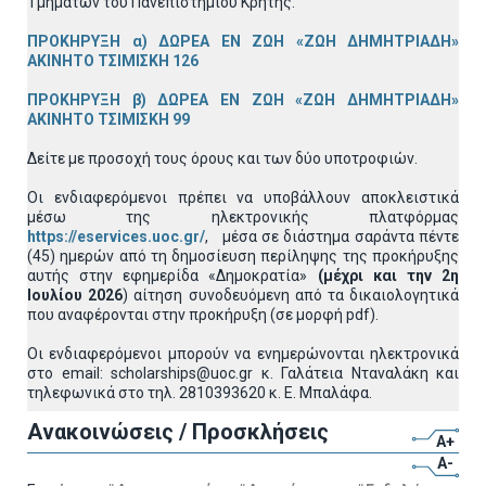
Τμημάτων του Πανεπιστημίου Κρήτης.
ΠΡΟΚΗΡΥΞΗ α) ΔΩΡΕΑ ΕΝ ΖΩΗ «ΖΩΗ ΔΗΜΗΤΡΙΑΔΗ»
ΑΚΙΝΗΤΟ ΤΣΙΜΙΣΚΗ 126
ΠΡΟΚΗΡΥΞΗ β) ΔΩΡΕΑ ΕΝ ΖΩΗ «ΖΩΗ ΔΗΜΗΤΡΙΑΔΗ»
ΑΚΙΝΗΤΟ ΤΣΙΜΙΣΚΗ 99
Δείτε με προσοχή τους όρους και των δύο υποτροφιών.
Οι ενδιαφερόμενοι πρέπει να υποβάλλουν αποκλειστικά
μέσω της ηλεκτρονικής πλατφόρμας
https://eservices.uoc.gr/
, μέσα σε διάστημα σαράντα πέντε
(45) ημερών από τη δημοσίευση περίληψης της προκήρυξης
αυτής στην εφημερίδα «Δημοκρατία»
(μέχρι και την 2η
Ιουλίου 2026
) αίτηση συνοδευόμενη από τα δικαιολογητικά
που αναφέρονται στην προκήρυξη (σε μορφή pdf).
Οι ενδιαφερόμενοι μπορούν να ενημερώνονται ηλεκτρονικά
στο email: scholarships@uoc.gr κ. Γαλάτεια Νταναλάκη και
τηλεφωνικά στο τηλ. 2810393620 κ. Ε. Μπαλάφα.
Ανακοινώσεις / Προσκλήσεις
A+
A-