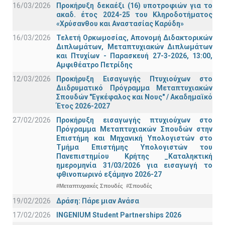
16/03/2026
Προκήρυξη δεκαέξι (16) υποτροφιών για το
ακαδ. έτος 2024-25 του Κληροδοτήματος
«Χρύσανθου και Αναστασίας Καρύδη»
16/03/2026
Τελετή Ορκωμοσίας, Απονομή Διδακτορικών
Διπλωμάτων, Μεταπτυχιακών Διπλωμάτων
και Πτυχίων - Παρασκευή 27-3-2026, 13:00,
Αμφιθέατρο Πετρίδης
12/03/2026
Προκήρυξη Εισαγωγής Πτυχιούχων στο
Διιδρυματικό Πρόγραμμα Μεταπτυχιακών
Σπουδών "Εγκέφαλος και Νους" / Ακαδημαϊκό
Έτος 2026-2027
27/02/2026
Προκήρυξη εισαγωγής πτυχιούχων στo
Πρόγραμμα Μεταπτυχιακών Σπουδών στην
Επιστήμη και Μηχανική Υπολογιστών στο
Τμήμα Eπιστήμης Υπολογιστών του
Πανεπιστημίου Κρήτης _Καταληκτική
ημερομηνία 31/03/2026 για εισαγωγή το
φθινοπωρινό εξάμηνο 2026-27
#Μεταπτυχιακές Σπουδές
#Σπουδές
19/02/2026
Δράση: Πάρε μιαν Ανάσα
17/02/2026
INGENIUM Student Partnerships 2026