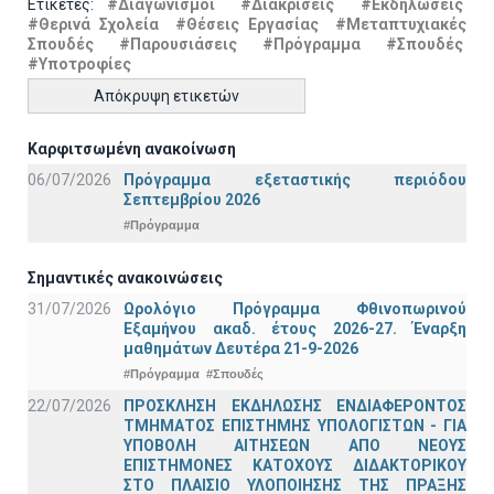
Ετικέτες:
#Διαγωνισμοί
#Διακρίσεις
#Εκδηλώσεις
#Θερινά Σχολεία
#Θέσεις Εργασίας
#Μεταπτυχιακές
Σπουδές
#Παρουσιάσεις
#Πρόγραμμα
#Σπουδές
#Υποτροφίες
Απόκρυψη ετικετών
Καρφιτσωμένη ανακοίνωση
06/07/2026
Πρόγραμμα εξεταστικής περιόδου
Σεπτεμβρίου 2026
#Πρόγραμμα
Σημαντικές ανακοινώσεις
31/07/2026
Ωρολόγιο Πρόγραμμα Φθινοπωρινού
Εξαμήνου ακαδ. έτους 2026-27. Έναρξη
μαθημάτων Δευτέρα 21-9-2026
#Πρόγραμμα
#Σπουδές
22/07/2026
ΠΡΟΣΚΛΗΣΗ ΕΚΔΗΛΩΣΗΣ ΕΝΔΙΑΦΕΡΟΝΤΟΣ
ΤΜΗΜΑΤΟΣ ΕΠΙΣΤΗΜΗΣ ΥΠΟΛΟΓΙΣΤΩΝ - ΓΙΑ
ΥΠΟΒΟΛΗ ΑΙΤΗΣΕΩΝ ΑΠΟ ΝΕΟΥΣ
ΕΠΙΣΤΗΜΟΝΕΣ ΚΑΤΟΧΟΥΣ ΔΙΔΑΚΤΟΡΙΚΟΥ
ΣΤΟ ΠΛΑΙΣΙΟ ΥΛΟΠΟΙΗΣΗΣ ΤΗΣ ΠΡΑΞΗΣ