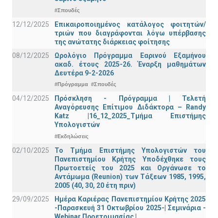
#Σπουδές
12/12/2025
Επικαιροποιημένος κατάλογος φοιτητών/
τριών που διαγράφονται λόγω υπέρβασης
της ανώτατης διάρκειας φοίτησης
08/12/2025
Ωρολόγιο Πρόγραμμα Εαρινού Εξαμήνου
ακαδ. έτους 2025-26. Έναρξη μαθημάτων
Δευτέρα 9-2-2026
#Πρόγραμμα
#Σπουδές
04/12/2025
Πρόσκληση - Πρόγραμμα | Τελετή
Αναγόρευσης Επίτιμου Διδάκτορα – Randy
Katz |16_12_2025_Τμήμα Επιστήμης
Υπολογιστών
#Εκδηλώσεις
02/10/2025
Το Τμήμα Επιστήμης Υπολογιστών του
Πανεπιστημίου Κρήτης Υποδέχθηκε τους
Πρωτοετείς του 2025 και Οργάνωσε το
Αντάμωμα (Reunion) των Τάξεων 1985, 1995,
2005 (40, 30, 20 έτη πριν)
29/09/2025
Ημέρα Καριέρας Πανεπιστημίου Κρήτης 2025
-Παρασκευή 31 Οκτωβρίου 2025-| Σεμινάρια -
Webinar Προετοιμασίας |