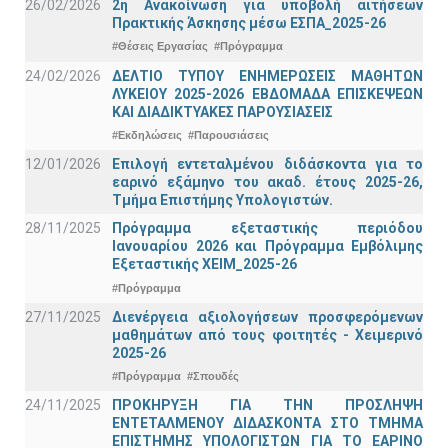
26/02/2026
2η Ανακοίνωση για υποβολή αιτήσεων
Πρακτικής Άσκησης μέσω ΕΣΠΑ_2025-26
#Θέσεις Εργασίας
#Πρόγραμμα
24/02/2026
ΔΕΛΤΙΟ ΤΥΠΟΥ ΕΝΗΜΕΡΩΣΕΙΣ ΜΑΘΗΤΩΝ
ΛΥΚΕΙΟΥ 2025-2026 ΕΒΔΟΜΑΔΑ ΕΠΙΣΚΕΨΕΩΝ
ΚΑΙ ΔΙΑΔΙΚΤΥΑΚΕΣ ΠΑΡΟΥΣΙΑΣΕΙΣ
#Εκδηλώσεις
#Παρουσιάσεις
12/01/2026
Επιλογή εντεταλμένου διδάσκοντα για το
εαρινό εξάμηνο του ακαδ. έτους 2025-26,
Τμήμα Επιστήμης Υπολογιστών.
28/11/2025
Πρόγραμμα εξεταστικής περιόδου
Ιανουαρίου 2026 και Πρόγραμμα Εμβόλιμης
Εξεταστικής ΧΕΙΜ_2025-26
#Πρόγραμμα
27/11/2025
Διενέργεια αξιολογήσεων προσφερόμενων
μαθημάτων από τους φοιτητές - Χειμερινό
2025-26
#Πρόγραμμα
#Σπουδές
24/11/2025
ΠΡΟΚΗΡΥΞΗ ΓΙΑ ΤΗΝ ΠΡΟΣΛΗΨΗ
ΕΝΤΕΤΑΛΜΕΝΟΥ ΔΙΔΑΣΚΟΝΤΑ ΣΤΟ ΤΜΗΜΑ
ΕΠΙΣΤΗΜΗΣ ΥΠΟΛΟΓΙΣΤΩΝ ΓΙΑ ΤΟ ΕΑΡΙΝΟ