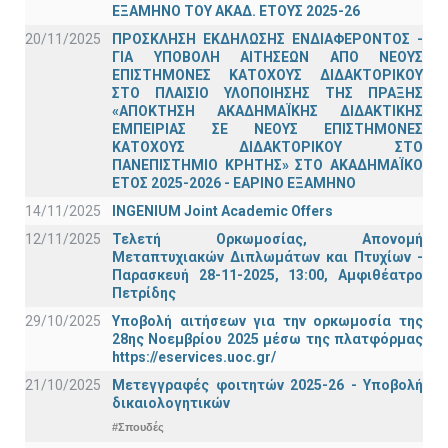
ΕΞΑΜΗΝΟ ΤΟΥ ΑΚΑΔ. ΕΤΟΥΣ 2025-26
20/11/2025
ΠΡΟΣΚΛΗΣΗ ΕΚΔΗΛΩΣΗΣ ΕΝΔΙΑΦΕΡΟΝΤΟΣ -
ΓΙΑ ΥΠΟΒΟΛΗ ΑΙΤΗΣΕΩΝ ΑΠΟ ΝΕΟΥΣ
ΕΠΙΣΤΗΜΟΝΕΣ ΚΑΤΟΧΟΥΣ ΔΙΔΑΚΤΟΡΙΚΟΥ
ΣΤΟ ΠΛΑΙΣΙΟ ΥΛΟΠΟΙΗΣΗΣ ΤΗΣ ΠΡΑΞΗΣ
«ΑΠΟΚΤΗΣΗ ΑΚΑΔΗΜΑΪΚΗΣ ΔΙΔΑΚΤΙΚΗΣ
ΕΜΠΕΙΡΙΑΣ ΣΕ ΝΕΟΥΣ ΕΠΙΣΤΗΜΟΝΕΣ
ΚΑΤΟΧΟΥΣ ΔΙΔΑΚΤΟΡΙΚΟΥ ΣΤΟ
ΠΑΝΕΠΙΣΤΗΜΙΟ ΚΡΗΤΗΣ» ΣΤΟ ΑΚΑΔΗΜΑΪΚΟ
ΕΤΟΣ 2025-2026 - ΕΑΡΙΝΟ ΕΞΑΜΗΝΟ
14/11/2025
INGENIUM Joint Academic Offers
12/11/2025
Τελετή Ορκωμοσίας, Απονομή
Μεταπτυχιακών Διπλωμάτων και Πτυχίων -
Παρασκευή 28-11-2025, 13:00, Αμφιθέατρο
Πετρίδης
29/10/2025
Υποβολή αιτήσεων για την ορκωμοσία της
28ης Νοεμβρίου 2025 μέσω της πλατφόρμας
https://eservices.uoc.gr/
21/10/2025
Μετεγγραφές φοιτητών 2025-26 - Υποβολή
δικαιολογητικών
#Σπουδές