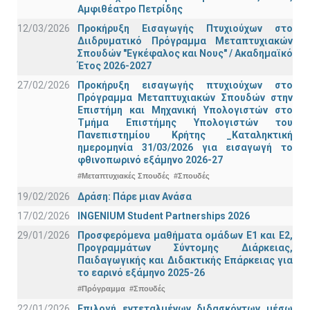
Αμφιθέατρο Πετρίδης
12/03/2026
Προκήρυξη Εισαγωγής Πτυχιούχων στο
Διιδρυματικό Πρόγραμμα Μεταπτυχιακών
Σπουδών "Εγκέφαλος και Νους" / Ακαδημαϊκό
Έτος 2026-2027
27/02/2026
Προκήρυξη εισαγωγής πτυχιούχων στo
Πρόγραμμα Μεταπτυχιακών Σπουδών στην
Επιστήμη και Μηχανική Υπολογιστών στο
Τμήμα Eπιστήμης Υπολογιστών του
Πανεπιστημίου Κρήτης _Καταληκτική
ημερομηνία 31/03/2026 για εισαγωγή το
φθινοπωρινό εξάμηνο 2026-27
#Μεταπτυχιακές Σπουδές
#Σπουδές
19/02/2026
Δράση: Πάρε μιαν Ανάσα
17/02/2026
INGENIUM Student Partnerships 2026
29/01/2026
Προσφερόμενα μαθήματα ομάδων Ε1 και Ε2,
Προγραμμάτων Σύντομης Διάρκειας,
Παιδαγωγικής και Διδακτικής Επάρκειας για
το εαρινό εξάμηνο 2025-26
#Πρόγραμμα
#Σπουδές
22/01/2026
Επιλογή εντεταλμένων διδασκόντων μέσω