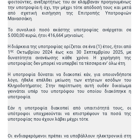
φοιτούντες, ανεξαρτήτως του αν ελάμβαναν προηγουμένως
την υποτροφία ή όχι, την μέχρι τότε απόδοσή τους και μετά
από σχετική εισήγηση της Επιτροπής Υποτροφιών
Μανασσάκη.
Το συνολικό ποσό εκάστης υποτροφίας ανέρχεται σε
5.000,00 ευρώ, ήτοι 416,66€ μηνιαίως.
Η διάρκεια της υποτροφίας ορίζεται σε ένα (1) έτος, ήτοι από
ης
1
Οκτωβρίου 2024 έως και 30 Σεπτεμβρίου 2025, με
δυνατότητα ανανέωσης κάθε χρόνο. Η χορήγηση της
υποτροφίας δεν μπορεί να υπερβεί τα τέσσερα εν’ όλω έτη.
Η υποτροφία δύναται να διακοπεί εάν, για οποιονδήποτε
λόγο, ήθελε επέλθει μείωση των ετήσιων εσόδων του
Κληροδοτήματος. Στην περίπτωση αυτή ουδέν δικαίωμα
γεννάται υπέρ του υποτρόφου του οποίου διακόπηκε η
υποτροφία.
Εάν η υποτροφία διακοπεί από υπαιτιότητά τους, οι
υπότροφοι υποχρεούνται να επιστρέψουν τα ποσά της
υποτροφίας που έχουν λάβει μέχρι τότε.
Οι ενδιαφερόμενοι πρέπει να υποβάλλουν ηλεκτρονικά στη