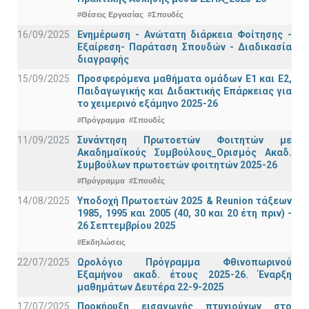
#Θέσεις Εργασίας
#Σπουδές
16/09/2025
Ενημέρωση - Ανώτατη διάρκεια Φοίτησης -
Εξαίρεση- Παράταση Σπουδών - Διαδικασία
διαγραφής
15/09/2025
Προσφερόμενα μαθήματα ομάδων Ε1 και Ε2,
Παιδαγωγικής και Διδακτικής Επάρκειας για
το χειμερινό εξάμηνο 2025-26
#Πρόγραμμα
#Σπουδές
11/09/2025
Συνάντηση Πρωτοετών Φοιτητών με
Ακαδημαϊκούς Συμβούλους_Ορισμός Ακαδ.
Συμβούλων πρωτοετών φοιτητών 2025-26
#Πρόγραμμα
#Σπουδές
14/08/2025
Υποδοχή Πρωτοετών 2025 & Reunion τάξεων
1985, 1995 και 2005 (40, 30 και 20 έτη πριν) -
26 Σεπτεμβρίου 2025
#Εκδηλώσεις
22/07/2025
Ωρολόγιο Πρόγραμμα Φθινοπωρινού
Εξαμήνου ακαδ. έτους 2025-26. Έναρξη
μαθημάτων Δευτέρα 22-9-2025
17/07/2025
Προκήρυξη εισαγωγής πτυχιούχων στo