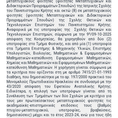
μεταπτυχιακούς φοιτητές (φοιτητές Μεταπτυχιακών και
Διδακτορικών Προγραμμάτων Σπουδών) της Ιατρικής Σχολής
του Πανεπιστημίου Κρήτης και οκτώ (8) σε μεταπτυχιακούς
φοιτητές (φοιτητές Μεταπτυχιακών και Διδακτορικών
Προγραμμάτων Σπουδών) της Σχολής Θετικών και
Τεχνολογικών Επιστημών του Πανεπιστημίου Κρήτης.
Αναφορικά με τις υποτροφίες της Σχολής Θετικών και
η
Τεχνολογικών Επιστημών, σύμφωνα με την 9
/09-10-2025
απόφαση της Κοσμητείας, θα χορηγηθούν από δύο (2)
υποτροφίες στο Τμήμα Φυσικής, και από μία (1) υποτροφία
στα Τμήματα Επιστήμης & Μηχανικής Υλικών, Επιστήμης
Υπολογιστών, Βιολογίας, Μαθηματικών & Εφαρμοσμένων
Μαθηματικών-κατεύθυνση Εφαρμοσμένων Μαθηματικών,
Χημείας και Μαθηματικών και Εφαρμοσμένων Μαθηματικών-
κατεύθυνση Μαθηματικών. Η χορήγηση γίνεται σύμφωνα με
τα κριτήρια που ορίζονται στη με αριθμό 7415/21-01-1993
διαθήκη, που δημοσιεύτηκε με το αρ. 197/2000 πρακτικό του
Μονομελούς Πρωτοδικείου Ηρακλείου σε συνδυασμό με την
43/2020 απόφαση του Εφετείου Ανατολικής Κρήτης.
Ειδικότερα, η επιλογή των υποτρόφων γίνεται από τη
Συνέλευση των Τμημάτων των δύο Σχολών με κριτήριο για
τους μεν πρωτοείσακτους μεταπτυχιακούς φοιτητές τις
ακαδημαϊκές-επιστημονικές επιδόσεις τους (βαθμός
πτυχίου-μεταπτυχιακού, υποτροφίες, βραβεύσεις,
δημοσιεύσεις) μέχρι και το έτος 2023-24, ενώ για τους ήδη