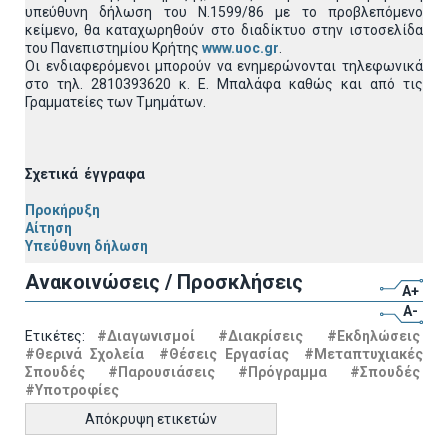
υπεύθυνη δήλωση του Ν.1599/86 με το προβλεπόμενο
κείμενο, θα καταχωρηθούν στο διαδίκτυο στην ιστοσελίδα
του Πανεπιστημίου Κρήτης
www.uoc.gr
.
Οι ενδιαφερόμενοι μπορούν να ενημερώνονται τηλεφωνικά
στο τηλ. 2810393620 κ. Ε. Μπαλάφα καθώς και από τις
Γραμματείες των Τμημάτων.
Σχετικά έγγραφα
Προκήρυξη
Αίτηση
Υπεύθυνη δήλωση
Ανακοινώσεις / Προσκλήσεις
A+
A-
Ετικέτες:
#Διαγωνισμοί
#Διακρίσεις
#Εκδηλώσεις
#Θερινά Σχολεία
#Θέσεις Εργασίας
#Μεταπτυχιακές
Σπουδές
#Παρουσιάσεις
#Πρόγραμμα
#Σπουδές
#Υποτροφίες
Απόκρυψη ετικετών