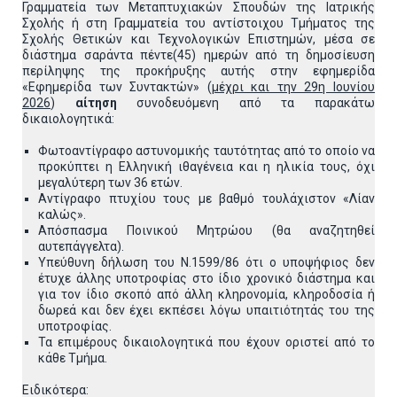
Γραμματεία των Μεταπτυχιακών Σπουδών της Ιατρικής
Σχολής ή στη Γραμματεία του αντίστοιχου Τμήματος της
Σχολής Θετικών και Τεχνολογικών Επιστημών, μέσα σε
διάστημα σαράντα πέντε(45) ημερών από τη δημοσίευση
περίληψης της προκήρυξης αυτής στην εφημερίδα
«Εφημερίδα των Συντακτών» (
μέχρι και την 29η Ιουνίου
2026
)
αίτηση
συνοδευόμενη από τα παρακάτω
δικαιολογητικά:
Φωτοαντίγραφο αστυνομικής ταυτότητας από το οποίο να
προκύπτει η Ελληνική ιθαγένεια και η ηλικία τους, όχι
μεγαλύτερη των 36 ετών.
Αντίγραφο πτυχίου τους με βαθμό τουλάχιστον «Λίαν
καλώς».
Απόσπασμα Ποινικού Μητρώου (θα αναζητηθεί
αυτεπάγγελτα).
Υπεύθυνη δήλωση του Ν.1599/86 ότι ο υποψήφιος δεν
έτυχε άλλης υποτροφίας στο ίδιο χρονικό διάστημα και
για τον ίδιο σκοπό από άλλη κληρονομία, κληροδοσία ή
δωρεά και δεν έχει εκπέσει λόγω υπαιτιότητάς του της
υποτροφίας.
Τα επιμέρους δικαιολογητικά που έχουν οριστεί από το
κάθε Τμήμα.
Ειδικότερα: