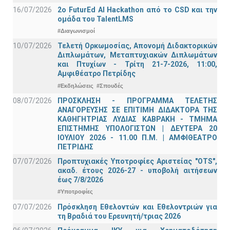
16/07/2026
2o FuturEd AI Hackathon από το CSD και την
ομάδα του TalentLMS
#Διαγωνισμοί
10/07/2026
Τελετή Ορκωμοσίας, Απονομή Διδακτορικών
Διπλωμάτων, Μεταπτυχιακών Διπλωμάτων
και Πτυχίων - Τρίτη 21-7-2026, 11:00,
Αμφιθέατρο Πετρίδης
#Εκδηλώσεις
#Σπουδές
08/07/2026
ΠΡΟΣΚΛΗΣΗ - ΠΡΟΓΡΑΜΜΑ ΤΕΛΕΤΗΣ
ΑΝΑΓΟΡΕΥΣΗΣ ΣΕ ΕΠΙΤΙΜΗ ΔΙΔΑΚΤΟΡΑ ΤΗΣ
ΚΑΘΗΓΗΤΡΙΑΣ ΛΥΔΙΑΣ ΚΑΒΡΑΚΗ - ΤΜΗΜΑ
ΕΠΙΣΤΗΜΗΣ ΥΠΟΛΟΓΙΣΤΩΝ | ΔΕΥΤΕΡΑ 20
ΙΟΥΛΙΟΥ 2026 - 11.00 Π.Μ. | ΑΜΦΙΘΕΑΤΡΟ
ΠΕΤΡΙΔΗΣ
07/07/2026
Προπτυχιακές Υποτροφίες Αριστείας "OTS",
ακαδ. έτους 2026-27 - υποβολή αιτήσεων
έως 7/8/2026
#Υποτροφίες
07/07/2026
Πρόσκληση Εθελοντών και Εθελοντριών για
τη Βραδιά του Ερευνητή/τριας 2026