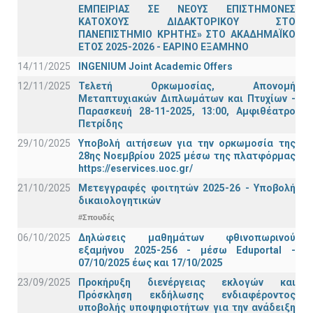
ΕΜΠΕΙΡΙΑΣ ΣΕ ΝΕΟΥΣ ΕΠΙΣΤΗΜΟΝΕΣ
ΚΑΤΟΧΟΥΣ ΔΙΔΑΚΤΟΡΙΚΟΥ ΣΤΟ
ΠΑΝΕΠΙΣΤΗΜΙΟ ΚΡΗΤΗΣ» ΣΤΟ ΑΚΑΔΗΜΑΪΚΟ
ΕΤΟΣ 2025-2026 - ΕΑΡΙΝΟ ΕΞΑΜΗΝΟ
14/11/2025
INGENIUM Joint Academic Offers
12/11/2025
Τελετή Ορκωμοσίας, Απονομή
Μεταπτυχιακών Διπλωμάτων και Πτυχίων -
Παρασκευή 28-11-2025, 13:00, Αμφιθέατρο
Πετρίδης
29/10/2025
Υποβολή αιτήσεων για την ορκωμοσία της
28ης Νοεμβρίου 2025 μέσω της πλατφόρμας
https://eservices.uoc.gr/
21/10/2025
Μετεγγραφές φοιτητών 2025-26 - Υποβολή
δικαιολογητικών
#Σπουδές
06/10/2025
Δηλώσεις μαθημάτων φθινοπωρινού
εξαμήνου 2025-256 - μέσω Εduportal -
07/10/2025 έως και 17/10/2025
23/09/2025
Προκήρυξη διενέργειας εκλογών και
Πρόσκληση εκδήλωσης ενδιαφέροντος
υποβολής υποψηφιοτήτων για την ανάδειξη