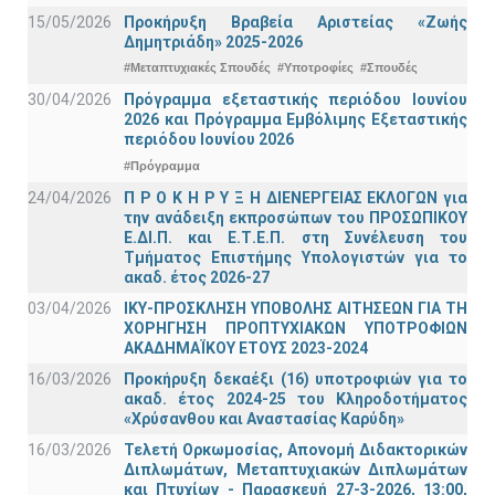
15/05/2026
Προκήρυξη Βραβεία Αριστείας «Ζωής
Δημητριάδη» 2025-2026
#Μεταπτυχιακές Σπουδές
#Υποτροφίες
#Σπουδές
30/04/2026
Πρόγραμμα εξεταστικής περιόδου Ιουνίου
2026 και Πρόγραμμα Εμβόλιμης Εξεταστικής
περιόδου Ιουνίου 2026
#Πρόγραμμα
24/04/2026
Π Ρ Ο Κ Η Ρ Υ Ξ Η ΔΙΕΝΕΡΓΕΙΑΣ ΕΚΛΟΓΩΝ για
την ανάδειξη εκπροσώπων του ΠΡΟΣΩΠΙΚΟΥ
Ε.ΔΙ.Π. και Ε.Τ.Ε.Π. στη Συνέλευση του
Τμήματος Επιστήμης Υπολογιστών για το
ακαδ. έτος 2026-27
03/04/2026
ΙΚΥ-ΠΡΟΣΚΛΗΣΗ ΥΠΟΒΟΛΗΣ ΑΙΤΗΣΕΩΝ ΓΙΑ ΤΗ
ΧΟΡΗΓΗΣΗ ΠΡΟΠΤΥΧΙΑΚΩΝ ΥΠΟΤΡΟΦΙΩΝ
ΑΚΑΔΗΜΑΪΚΟΥ ΕΤΟΥΣ 2023-2024
16/03/2026
Προκήρυξη δεκαέξι (16) υποτροφιών για το
ακαδ. έτος 2024-25 του Κληροδοτήματος
«Χρύσανθου και Αναστασίας Καρύδη»
16/03/2026
Τελετή Ορκωμοσίας, Απονομή Διδακτορικών
Διπλωμάτων, Μεταπτυχιακών Διπλωμάτων
και Πτυχίων - Παρασκευή 27-3-2026, 13:00,