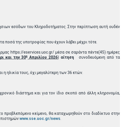
τήσιων εσόδων του Κληροδοτήματος. Στην περίπτωση αυτή ουδέν
τα ποσά της υποτροφίας που έχουν λάβει μέχρι τότε.
ας https://eservices.uoc.gr/ μέσα σε σαράντα πέντε(45) ημέρες
η
ρι και την 30
Απριλίου 2026
)
αίτηση
συνοδευόμενη από τα
 η ηλικία τους, όχι μεγαλύτερη των 36 ετών.
ρονικό διάστημα και για τον ίδιο σκοπό από άλλη κληρονομία,
το προβλεπόμενο κείμενο, θα καταχωρηθούν στο διαδίκτυο στην
 Επιστημών
www.sse.uoc.gr/news
.