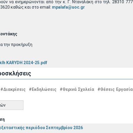
ν να ενημερώνονται από την κ. Γ. Νταναλάκη στο τηλ. 28310 777960
3620 καθώς και στο email:
mpalafa@uoc.gr
 Κοντάκης
ία την προκήρυξη
 klh KARYDH 2024-25.pdf
ροσκλήσεις
#Διακρίσεις
#Εκδηλώσεις
#Θερινά Σχολεία
#Θέσεις Εργασία
τών
ση
ξεταστικής περιόδου Σεπτεμβρίου 2026