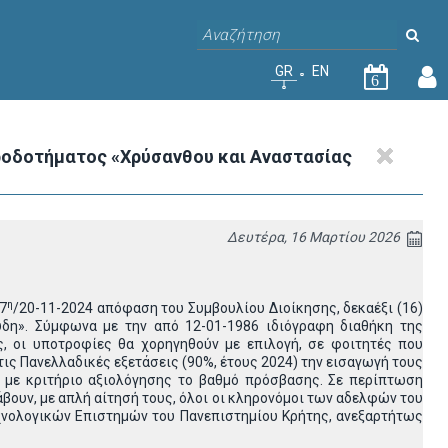
GR
EN
6
ηροδοτήματος «Χρύσανθου και Αναστασίας
Δευτέρα, 16 Μαρτίου 2026
η
7
/20-11-2024 απόφαση του Συμβουλίου Διοίκησης, δεκαέξι (16)
δη». Σύμφωνα με την από 12-01-1986 ιδιόγραφη διαθήκη της
, οι υποτροφίες θα χορηγηθούν με επιλογή, σε φοιτητές που
ις Πανελλαδικές εξετάσεις (90%, έτους 2024) την εισαγωγή τους
 με κριτήριο αξιολόγησης το βαθμό πρόσβασης. Σε περίπτωση
βουν, με απλή αίτησή τους, όλοι οι κληρονόμοι των αδελφών του
εχνολογικών Επιστημών του Πανεπιστημίου Κρήτης, ανεξαρτήτως