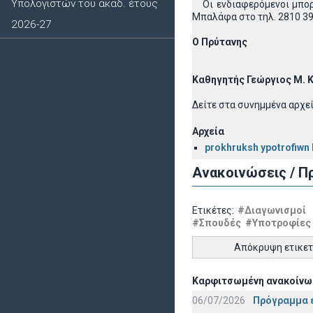
Υπολογιστών του ακαδ. έτους
Οι ενδιαφερόμενοι μπορού
Μπαλάφα στο τηλ. 2810 39
2026-27
Ο Πρύτανης
Καθηγητής Γεώργιος Μ.
Δείτε στα συνημμένα αρχε
Αρχεία
prokhruksh ypotrofiwn
Ανακοινώσεις / Π
Ετικέτες:
#Διαγωνισμοί
#Σπουδές
#Υποτροφίες
Απόκρυψη ετικε
Καρφιτσωμένη ανακοίνω
06/07/2026
Πρόγραμμα ε