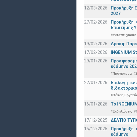
12/03/2026
Προκήρυξη Ε
2027
27/02/2026
Προκήρυξη 
Eπιστήμης Υ
#Μεταπτυχιακές
19/02/2026
Δράση: Πάρε
17/02/2026
INGENIUM St
29/01/2026
Προσφερόμεν
εξάμηνο 202
#Πρόγραμμα
#
22/01/2026
Επιλογή εν
διδακτορικο
#Θέσεις Εργασί
16/01/2026
Το INGENIUM
#Εκδηλώσεις
#
17/12/2025
ΔΕΛΤΙΟ ΤΥΠΟ
15/12/2025
Προκήρυξη 
εξάμηνο