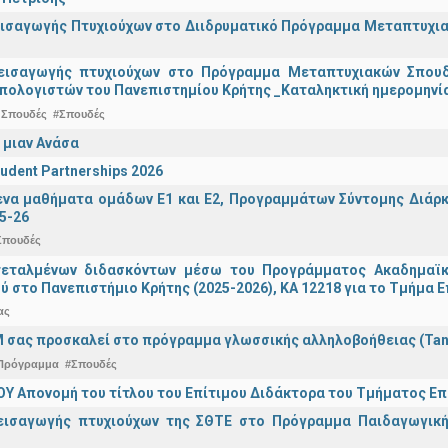
ισαγωγής Πτυχιούχων στο Διιδρυματικό Πρόγραμμα Μεταπτυχιακ
εισαγωγής πτυχιούχων στo Πρόγραμμα Μεταπτυχιακών Σπουδ
πολογιστών του Πανεπιστημίου Κρήτης _Καταληκτική ημερομηνία
 Σπουδές
#Σπουδές
 μιαν Ανάσα
udent Partnerships 2026
α μαθήματα ομάδων Ε1 και Ε2, Προγραμμάτων Σύντομης Διάρκει
5-26
Σπουδές
τεταλμένων διδασκόντων μέσω του Προγράμματος Ακαδημαϊκή
ύ στο Πανεπιστήμιο Κρήτης (2025-2026), ΚΑ 12218 για το Τμήμα 
ας
 σας προσκαλεί στο πρόγραμμα γλωσσικής αλληλοβοήθειας (Ta
Πρόγραμμα
#Σπουδές
Υ Απονομή του τίτλου του Επίτιμου Διδάκτορα του Τμήματος Επι
εισαγωγής πτυχιούχων της ΣΘΤΕ στο Πρόγραμμα Παιδαγωγικής