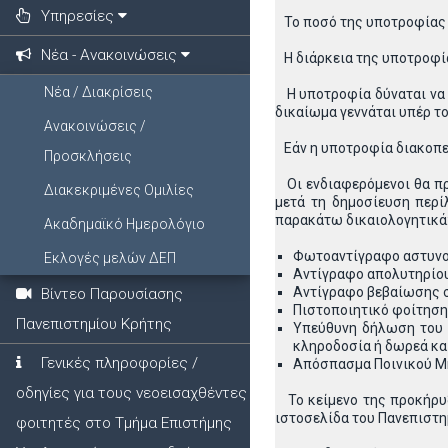
Υπηρεσίες
Το ποσό της υποτροφίας α
Νέα - Ανακοινώσεις
Η διάρκεια της υποτροφίας
Νέα / Διακρίσεις
Η υποτροφία δύναται να δ
δικαίωμα γεννάται υπέρ τ
Ανακοινώσεις /
Εάν η υποτροφία διακοπεί
Προσκλήσεις
Οι ενδιαφερόμενοι θα π
Διακεκριμένες Ομιλίες
μετά τη δημοσίευση περ
παρακάτω δικαιολογητικά
Ακαδημαϊκό Ημερολόγιο
Φωτοαντίγραφο αστυνομι
Εκλογές μελών ΔΕΠ
Αντίγραφο απολυτηρίου
Αντίγραφο βεβαίωσης σ
Βίντεο Παρουσίασης
Πιστοποιητικό φοίτηση
Πανεπιστημίου Κρήτης
Υπεύθυνη δήλωση του Ν
κληροδοσία ή δωρεά και
Γενικές πληροφορίες /
Απόσπασμα Ποινικού Μ
οδηγίες για τους νεοεισαχθέντες
Το κείμενο της προκήρυξ
ιστοσελίδα του Πανεπιστ
φοιτητές στο Τμήμα Επιστήμης