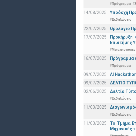
#Πρόγραμμα
#
14/08/2025
Υποδοχή Πρωτ
#Εκδηλώσεις
22/07/2025
Ωρολόγιο Πρ
17/07/2025
Προκήρυξη 
Eπιστήμης Υ
#Μεταπτυχιακές
16/07/2025
Πρόγραμμα ε
#Πρόγραμμα
09/07/2025
AI Hackatho
09/07/2025
ΔΕΛΤΙΟ ΤΥΠΟ
02/06/2025
Δελτίο Τύπο
#Εκδηλώσεις
11/03/2025
Διαγωνισμός
#Εκδηλώσεις
11/03/2025
Το Τμήμα Επ
Μηχανικής τ
#Διακρίσεις