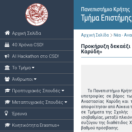
Αρχική Σελίδα
Αρχική Σελίδα
Νέα - Αν
40 Χρόνια CSD!
Προκήρυξη δεκαέξι 
Καρύδη»
ΑΙ Hackathon στο CSD!
Το Τμήμα
Άνθρωποι
Προπτυχιακές Σπουδές
Το Πανεπιστήμιο Κρήτης 
υποτροφίες σε βάρος τω
Αναστασίας Καρύδη και τ
Μεταπτυχιακές Σπουδές
αποφοίτησαν από Λύκεια τ
σε Τμήματα της Σχολής Θ
Έρευνα
ισοβαθμίας, μεταξύ πλειό
συζύγου της διαθέτιδος 
Κινητικότητα Erasmus+
βαθμού πρόσβασης.