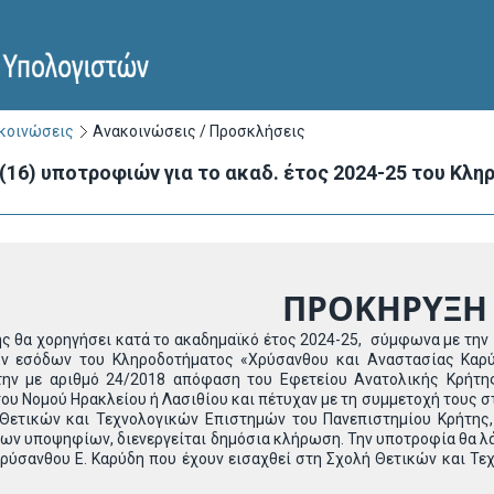
ακοινώσεις
Ανακοινώσεις / Προσκλήσεις
(16) υποτροφιών για το ακαδ. έτος 2024-25 του Κλ
ΠΡΟΚΗΡΥΞΗ
θα χορηγήσει κατά το ακαδημαϊκό έτος 2024-25, σύμφωνα με την 
ν εσόδων του Κληροδοτήματος «Χρύσανθου και Αναστασίας Καρύ
ην με αριθμό 24/2018 απόφαση του Εφετείου Ανατολικής Κρήτης
ου Νομού Ηρακλείου ή Λασιθίου και πέτυχαν με τη συμμετοχή τους στ
ετικών και Τεχνολογικών Επιστημών του Πανεπιστημίου Κρήτης,
νων υποψηφίων, διενεργείται δημόσια κλήρωση. Την υποτροφία θα λά
Χρύσανθου Ε. Καρύδη που έχουν εισαχθεί στη Σχολή Θετικών και Τ