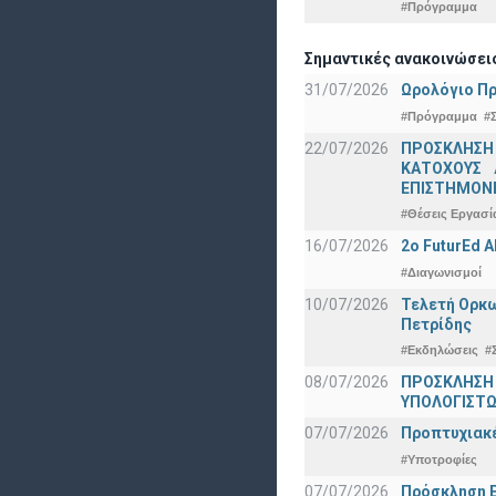
#Πρόγραμμα
Σημαντικές ανακοινώσει
31/07/2026
Ωρολόγιο Πρ
#Πρόγραμμα
#
22/07/2026
ΠΡΟΣΚΛΗΣΗ
ΚΑΤΟΧΟΥΣ 
ΕΠΙΣΤΗΜΟΝΕ
#Θέσεις Εργασί
16/07/2026
2o FuturEd 
#Διαγωνισμοί
10/07/2026
Τελετή Ορκω
Πετρίδης
#Εκδηλώσεις
#
08/07/2026
ΠΡΟΣΚΛΗΣΗ
ΥΠΟΛΟΓΙΣΤΩΝ
07/07/2026
Προπτυχιακέ
#Υποτροφίες
07/07/2026
Πρόσκληση Ε