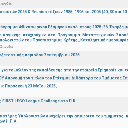
Σπουδές
οετών 2025 & Reunion τάξεων 1985, 1995 και 2005 (40, 30 και 20 
όγραμμα Φθινοπωρινού Εξαμήνου ακαδ. έτους 2025-26. Έναρξη 
εισαγωγής πτυχιούχων στo Πρόγραμμα Μεταπτυχιακών Σπουδ
πολογιστών του Πανεπιστημίου Κρήτης _Καταληκτική ημερομηνία 
 Σπουδές
ξεταστικής περιόδου Σεπτεμβρίου 2025
n για το μέλλον της εκπαίδευσης από την εταιρεία Epignosis κα
Υ Απονομή του τίτλου του Επίτιμου Διδάκτορα του Τμήματος Ε
υ: Παρασκευή 23 Μαΐου 2025,
 FIRST LEGO League Challenge στο Π.Κ.
ιστήμης Υπολογιστών συγχαίρει την απόφοιτο του τμήματος, κα
ων Η.Π.Α