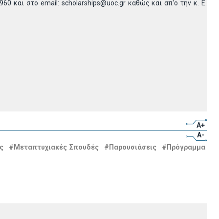
 και στο email: scholarships@uoc.gr καθώς και απ'ο την κ. Ε.
A+
A-
ς
#Μεταπτυχιακές Σπουδές
#Παρουσιάσεις
#Πρόγραμμα