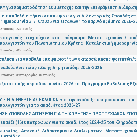
ΚΥ για Χρηματοδότηση Συμμετοχής και την Επιβράβευση Διάκριση
για υποβολή αιτήσεων υποψηφίων για Διδακτορικές Σπουδές στ
ή ημερομηνία 31/10/2026 για εισαγωγή το εαρινό εξάμηνο 2026-2
 Σπουδές
#Σπουδές
εισαγωγής πτυχιούχων στo Πρόγραμμα Μεταπτυχιακών Σπουδ
πολογιστών του Πανεπιστημίου Κρήτης _Καταληκτική ημερομηνία 
 Σπουδές
#Σπουδές
σκληση για υποβολή υποψηφιοτήτων εκπροσώπησης φοιτητών/τρ
ραβεία Αριστείας «Ζωής Δημητριάδη» 2025-2026
 Σπουδές
#Υποτροφίες
#Σπουδές
ξεταστικής περιόδου Ιουνίου 2026 και Πρόγραμμα Εμβόλιμης Εξε
 Υ Ξ Η ΔΙΕΝΕΡΓΕΙΑΣ ΕΚΛΟΓΩΝ για την ανάδειξη εκπροσώπων του Π
πολογιστών για το ακαδ. έτος 2026-27
ΗΣΗ ΥΠΟΒΟΛΗΣ ΑΙΤΗΣΕΩΝ ΓΙΑ ΤΗ ΧΟΡΗΓΗΣΗ ΠΡΟΠΤΥΧΙΑΚΩΝ ΥΠΟ
εκαέξι (16) υποτροφιών για το ακαδ. έτος 2024-25 του Κληροδο
ωμοσίας, Απονομή Διδακτορικών Διπλωμάτων, Μεταπτυχιακών
 Πετρίδης