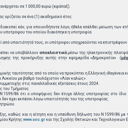
νέρχεται σε 1.000,00 ευρώ (εφάπαξ).
 ορίζεται σε ένα (1) ακαδημαϊκό έτος.
ιακοπεί εάν, για οποιονδήποτε λόγο, ήθελε επέλθει μείωση των ε
ου υποτρόφου του οποίου διακόπηκε η υποτροφία.
 από υπαιτιότητά τους, οι υπότροφοι υποχρεούνται να επιστρέψουν 
ρέπει να υποβάλλουν
αποκλειστικά
μέσω της ηλεκτρονικής πλατφόρμ
ίληψης της προκήρυξης αυτής στην εφημερίδα «Δημοκρατία» (
μέχ
:
κής ταυτότητας από το οποίο να προκύπτει η Ελληνική ιθαγένεια και
 Λυκείου με βαθμό τουλάχιστον «Λίαν καλώς».
υμμετοχής στις πανελλαδικές εξετάσεις έτους 2024.
ς του Τμήματος
.1599/86 ότι ο υποψήφιος δεν έτυχε άλλης υποτροφίας στο ίδιο χ
 δεν έχει εκπέσει λόγω υπαιτιότητάς του της υποτροφίας.
ητρώου.
ης, καθώς και η αίτηση και η υπεύθυνη δήλωση του Ν.1599/86 με 
ημίου Κρήτης
www.uoc.gr
και της Σχολής Θετικών και Τεχνολογικών