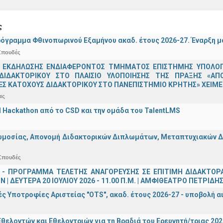
ς
όγραμμα Φθινοπωρινού Εξαμήνου ακαδ. έτους 2026-27. Έναρξη 
Σπουδές
 ΕΚΔΗΛΩΣΗΣ ΕΝΔΙΑΦΕΡΟΝΤΟΣ ΤΜΗΜΑΤΟΣ ΕΠΙΣΤΗΜΗΣ ΥΠΟΛΟΓΙ
ΔΙΔΑΚΤΟΡΙΚΟΥ ΣΤΟ ΠΛΑΙΣΙΟ ΥΛΟΠΟΙΗΣΗΣ ΤΗΣ ΠΡΑΞΗΣ «ΑΠ
Σ ΚΑΤΟΧΟΥΣ ΔΙΔΑΚΤΟΡΙΚΟΥ ΣΤΟ ΠΑΝΕΠΙΣΤΗΜΙΟ ΚΡΗΤΗΣ» ΧΕΙΜΕΡ
ας
AI Hackathon από το CSD και την ομάδα του TalentLMS
μοσίας, Απονομή Διδακτορικών Διπλωμάτων, Μεταπτυχιακών Διπ
Σπουδές
 - ΠΡΟΓΡΑΜΜΑ ΤΕΛΕΤΗΣ ΑΝΑΓΟΡΕΥΣΗΣ ΣΕ ΕΠΙΤΙΜΗ ΔΙΔΑΚΤΟΡ
 | ΔΕΥΤΕΡΑ 20 ΙΟΥΛΙΟΥ 2026 - 11.00 Π.Μ. | ΑΜΦΙΘΕΑΤΡΟ ΠΕΤΡΙΔΗ
ς Υποτροφίες Αριστείας "OTS", ακαδ. έτους 2026-27 - υποβολή α
θελοντών και Εθελοντριών για τη Βραδιά του Ερευνητή/τριας 202