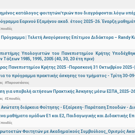
ημένος κατάλογος φοιτητών/τριών που διαγράφονται λόγω υπέρ
όγραμμα Εαρινού Εξαμήνου ακαδ. έτους 2025-26. Έναρξη μαθημά
Σπουδές
 Πρόγραμμα | Τελετή Αναγόρευσης Επίτιμου Διδάκτορα – Randy 
πιστήμης Υπολογιστών του Πανεπιστημίου Κρήτης Υποδέχθη
ν Τάξεων 1985, 1995, 2005 (40, 30, 20 έτη πριν)
ρας Πανεπιστημίου Κρήτης 2025 -Παρασκευή 31 Οκτωβρίου 2025-| 
ια το πρόγραμμα πρακτικής άσκησης του τμήματος - Τρίτη 30-09
ας
#Παρουσιάσεις
ση για υποβολή αιτήσεων Πρακτικής Άσκησης μέσω ΕΣΠΑ_2025-2
ας
#Σπουδές
 Ανώτατη διάρκεια Φοίτησης - Εξαίρεση- Παράταση Σπουδών - Δ
α μαθήματα ομάδων Ε1 και Ε2, Παιδαγωγικής και Διδακτικής Επά
Σπουδές
Πρωτοετών Φοιτητών με Ακαδημαϊκούς Συμβούλους_Ορισμός Ακα