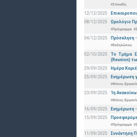
#Σπουδές
12/12/2025
Επικαιροποι
08/12/2025
Ωρολόγιο Πρ
#Πρόγραμμα
#
04/12/2025
Πρόσκληση -
#Εκδηλώσεις
02/10/2025
Το Τμήμα Ε
(Reunion) τω
29/09/2025
Ημέρα Καριέ
25/09/2025
Ενημέρωση γ
#Θέσεις Εργασί
23/09/2025
1η Ανακοίνω
#Θέσεις Εργασί
16/09/2025
Ενημέρωση -
15/09/2025
Προσφερόμεν
#Πρόγραμμα
#
11/09/2025
Συνάντηση 