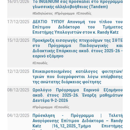
16/01/2026
Το INGENIUM σας προσκαλεί στο πρόγραμμα
γλωσσικής αλληλοβοήθειας (Tandem)
#Εκδηλώσεις
#Πρόγραμμα
#Σπουδές
17/12/2025
ΔΕΛΤΙΟ ΤΥΠΟΥ Απονομή του τίτλου του
Επίτιμου Διδάκτορα του Τμήματος
Επιστήμης Υπολογιστών στον κ. Randy Katz
15/12/2025
Προκήρυξη εισαγωγής πτυχιούχων της ΣΘΤΕ
στο Πρόγραμμα Παιδαγωγικής και
Διδακτικής Επάρκειας ακαδ. έτους 2025-26 -
εαρινό εξάμηνο
#Σπουδές
12/12/2025
Επικαιροποιημένος κατάλογος φοιτητών/
τριών που διαγράφονται λόγω υπέρβασης
της ανώτατης διάρκειας φοίτησης
08/12/2025
Ωρολόγιο Πρόγραμμα Εαρινού Εξαμήνου
ακαδ. έτους 2025-26. Έναρξη μαθημάτων
Δευτέρα 9-2-2026
#Πρόγραμμα
#Σπουδές
04/12/2025
Πρόσκληση - Πρόγραμμα | Τελετή
Αναγόρευσης Επίτιμου Διδάκτορα – Randy
Katz |16_12_2025_Τμήμα Επιστήμης