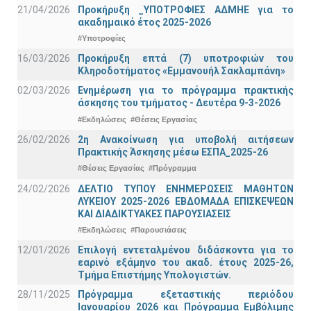
21/04/2026
Προκήρυξη _ΥΠΟΤΡΟΦΙΕΣ ΑΔΜΗΕ για το
ακαδημαικό έτος 2025-2026
#Υποτροφίες
16/03/2026
Προκήρυξη επτά (7) υποτροφιών του
Κληροδοτήματος «Εμμανουήλ Σακλαμπάνη»
02/03/2026
Ενημέρωση για το πρόγραμμα πρακτικής
άσκησης του τμήματος - Δευτέρα 9-3-2026
#Εκδηλώσεις
#Θέσεις Εργασίας
26/02/2026
2η Ανακοίνωση για υποβολή αιτήσεων
Πρακτικής Άσκησης μέσω ΕΣΠΑ_2025-26
#Θέσεις Εργασίας
#Πρόγραμμα
24/02/2026
ΔΕΛΤΙΟ ΤΥΠΟΥ ΕΝΗΜΕΡΩΣΕΙΣ ΜΑΘΗΤΩΝ
ΛΥΚΕΙΟΥ 2025-2026 ΕΒΔΟΜΑΔΑ ΕΠΙΣΚΕΨΕΩΝ
ΚΑΙ ΔΙΑΔΙΚΤΥΑΚΕΣ ΠΑΡΟΥΣΙΑΣΕΙΣ
#Εκδηλώσεις
#Παρουσιάσεις
12/01/2026
Επιλογή εντεταλμένου διδάσκοντα για το
εαρινό εξάμηνο του ακαδ. έτους 2025-26,
Τμήμα Επιστήμης Υπολογιστών.
28/11/2025
Πρόγραμμα εξεταστικής περιόδου
Ιανουαρίου 2026 και Πρόγραμμα Εμβόλιμης