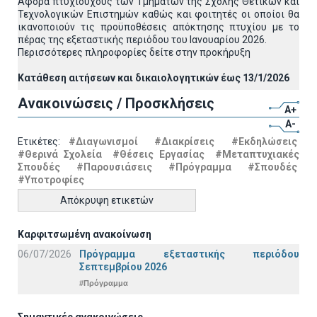
Αφορά πτυχιούχους των Τμημάτων της Σχολής Θετικών και
Τεχνολογικών Επιστημών καθώς και φοιτητές οι οποίοι θα
ικανοποιούν τις προϋποθέσεις απόκτησης πτυχίου με το
πέρας της εξεταστικής περιόδου του Ιανουαρίου 2026.
Περισσότερες πληροφορίες δείτε στην προκήρυξη
Κατάθεση αιτήσεων και δικαιολογητικών έως 13/1/2026
Ανακοινώσεις / Προσκλήσεις
A+
A-
Ετικέτες:
#Διαγωνισμοί
#Διακρίσεις
#Εκδηλώσεις
#Θερινά Σχολεία
#Θέσεις Εργασίας
#Μεταπτυχιακές
Σπουδές
#Παρουσιάσεις
#Πρόγραμμα
#Σπουδές
#Υποτροφίες
Απόκρυψη ετικετών
Καρφιτσωμένη ανακοίνωση
06/07/2026
Πρόγραμμα εξεταστικής περιόδου
Σεπτεμβρίου 2026
#Πρόγραμμα
Σημαντικές ανακοινώσεις