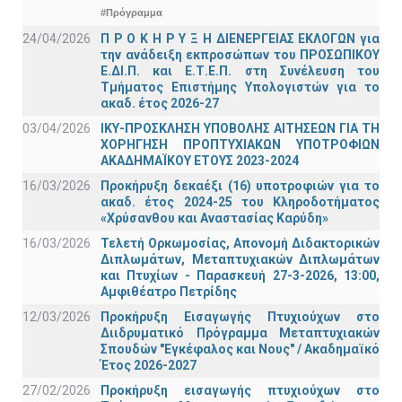
#Πρόγραμμα
24/04/2026
Π Ρ Ο Κ Η Ρ Υ Ξ Η ΔΙΕΝΕΡΓΕΙΑΣ ΕΚΛΟΓΩΝ για
την ανάδειξη εκπροσώπων του ΠΡΟΣΩΠΙΚΟΥ
Ε.ΔΙ.Π. και Ε.Τ.Ε.Π. στη Συνέλευση του
Τμήματος Επιστήμης Υπολογιστών για το
ακαδ. έτος 2026-27
03/04/2026
ΙΚΥ-ΠΡΟΣΚΛΗΣΗ ΥΠΟΒΟΛΗΣ ΑΙΤΗΣΕΩΝ ΓΙΑ ΤΗ
ΧΟΡΗΓΗΣΗ ΠΡΟΠΤΥΧΙΑΚΩΝ ΥΠΟΤΡΟΦΙΩΝ
ΑΚΑΔΗΜΑΪΚΟΥ ΕΤΟΥΣ 2023-2024
16/03/2026
Προκήρυξη δεκαέξι (16) υποτροφιών για το
ακαδ. έτος 2024-25 του Κληροδοτήματος
«Χρύσανθου και Αναστασίας Καρύδη»
16/03/2026
Τελετή Ορκωμοσίας, Απονομή Διδακτορικών
Διπλωμάτων, Μεταπτυχιακών Διπλωμάτων
και Πτυχίων - Παρασκευή 27-3-2026, 13:00,
Αμφιθέατρο Πετρίδης
12/03/2026
Προκήρυξη Εισαγωγής Πτυχιούχων στο
Διιδρυματικό Πρόγραμμα Μεταπτυχιακών
Σπουδών "Εγκέφαλος και Νους" / Ακαδημαϊκό
Έτος 2026-2027
27/02/2026
Προκήρυξη εισαγωγής πτυχιούχων στo