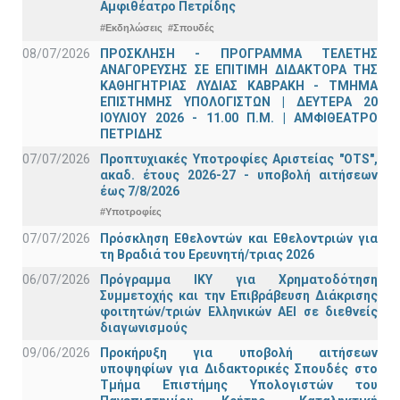
Αμφιθέατρο Πετρίδης
#Εκδηλώσεις
#Σπουδές
08/07/2026
ΠΡΟΣΚΛΗΣΗ - ΠΡΟΓΡΑΜΜΑ ΤΕΛΕΤΗΣ
ΑΝΑΓΟΡΕΥΣΗΣ ΣΕ ΕΠΙΤΙΜΗ ΔΙΔΑΚΤΟΡΑ ΤΗΣ
ΚΑΘΗΓΗΤΡΙΑΣ ΛΥΔΙΑΣ ΚΑΒΡΑΚΗ - ΤΜΗΜΑ
ΕΠΙΣΤΗΜΗΣ ΥΠΟΛΟΓΙΣΤΩΝ | ΔΕΥΤΕΡΑ 20
ΙΟΥΛΙΟΥ 2026 - 11.00 Π.Μ. | ΑΜΦΙΘΕΑΤΡΟ
ΠΕΤΡΙΔΗΣ
07/07/2026
Προπτυχιακές Υποτροφίες Αριστείας "OTS",
ακαδ. έτους 2026-27 - υποβολή αιτήσεων
έως 7/8/2026
#Υποτροφίες
07/07/2026
Πρόσκληση Εθελοντών και Εθελοντριών για
τη Βραδιά του Ερευνητή/τριας 2026
06/07/2026
Πρόγραμμα ΙΚΥ για Χρηματοδότηση
Συμμετοχής και την Επιβράβευση Διάκρισης
φοιτητών/τριών Ελληνικών ΑΕΙ σε διεθνείς
διαγωνισμούς
09/06/2026
Προκήρυξη για υποβολή αιτήσεων
υποψηφίων για Διδακτορικές Σπουδές στο
Τμήμα Eπιστήμης Υπολογιστών του