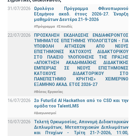
31/07/2026
Ωρολόγιο Πρόγραμμα Φθινοπωρινού
Εξαμήνου ακαδ. έτους 2026-27. Έναρξη
μαθημάτων Δευτέρα 21-9-2026
#Πρόγραμμα
#Σπουδές
22/07/2026
ΠΡΟΣΚΛΗΣΗ ΕΚΔΗΛΩΣΗΣ ΕΝΔΙΑΦΕΡΟΝΤΟΣ
ΤΜΗΜΑΤΟΣ ΕΠΙΣΤΗΜΗΣ ΥΠΟΛΟΓΙΣΤΩΝ - ΓΙΑ
ΥΠΟΒΟΛΗ ΑΙΤΗΣΕΩΝ ΑΠΟ ΝΕΟΥΣ
ΕΠΙΣΤΗΜΟΝΕΣ ΚΑΤΟΧΟΥΣ ΔΙΔΑΚΤΟΡΙΚΟΥ
ΣΤΟ ΠΛΑΙΣΙΟ ΥΛΟΠΟΙΗΣΗΣ ΤΗΣ ΠΡΑΞΗΣ
«ΑΠΟΚΤΗΣΗ ΑΚΑΔΗΜΑΪΚΗΣ ΔΙΔΑΚΤΙΚΗΣ
ΕΜΠΕΙΡΙΑΣ ΣΕ ΝΕΟΥΣ ΕΠΙΣΤΗΜΟΝΕΣ
ΚΑΤΟΧΟΥΣ ΔΙΔΑΚΤΟΡΙΚΟΥ ΣΤΟ
ΠΑΝΕΠΙΣΤΗΜΙΟ ΚΡΗΤΗΣ» ΧΕΙΜΕΡΙΝΟ
ΕΞΑΜΗΝΟ ΑΚΑΔ. ΕΤΟΣ 2026-27
#Θέσεις Εργασίας
16/07/2026
2o FuturEd AI Hackathon από το CSD και την
ομάδα του TalentLMS
#Διαγωνισμοί
10/07/2026
Τελετή Ορκωμοσίας, Απονομή Διδακτορικών
Διπλωμάτων, Μεταπτυχιακών Διπλωμάτων
και Πτυχίων - Τρίτη 21-7-2026, 11:00,