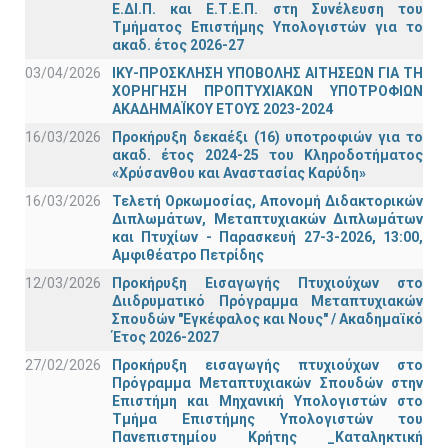
Ε.ΔΙ.Π. και Ε.Τ.Ε.Π. στη Συνέλευση του
Τμήματος Επιστήμης Υπολογιστών για το
ακαδ. έτος 2026-27
03/04/2026
ΙΚΥ-ΠΡΟΣΚΛΗΣΗ ΥΠΟΒΟΛΗΣ ΑΙΤΗΣΕΩΝ ΓΙΑ ΤΗ
ΧΟΡΗΓΗΣΗ ΠΡΟΠΤΥΧΙΑΚΩΝ ΥΠΟΤΡΟΦΙΩΝ
ΑΚΑΔΗΜΑΪΚΟΥ ΕΤΟΥΣ 2023-2024
16/03/2026
Προκήρυξη δεκαέξι (16) υποτροφιών για το
ακαδ. έτος 2024-25 του Κληροδοτήματος
«Χρύσανθου και Αναστασίας Καρύδη»
16/03/2026
Τελετή Ορκωμοσίας, Απονομή Διδακτορικών
Διπλωμάτων, Μεταπτυχιακών Διπλωμάτων
και Πτυχίων - Παρασκευή 27-3-2026, 13:00,
Αμφιθέατρο Πετρίδης
12/03/2026
Προκήρυξη Εισαγωγής Πτυχιούχων στο
Διιδρυματικό Πρόγραμμα Μεταπτυχιακών
Σπουδών "Εγκέφαλος και Νους" / Ακαδημαϊκό
Έτος 2026-2027
27/02/2026
Προκήρυξη εισαγωγής πτυχιούχων στo
Πρόγραμμα Μεταπτυχιακών Σπουδών στην
Επιστήμη και Μηχανική Υπολογιστών στο
Τμήμα Eπιστήμης Υπολογιστών του
Πανεπιστημίου Κρήτης _Καταληκτική