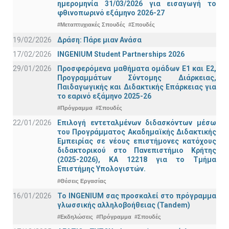
ημερομηνία 31/03/2026 για εισαγωγή το
φθινοπωρινό εξάμηνο 2026-27
#Μεταπτυχιακές Σπουδές
#Σπουδές
19/02/2026
Δράση: Πάρε μιαν Ανάσα
17/02/2026
INGENIUM Student Partnerships 2026
29/01/2026
Προσφερόμενα μαθήματα ομάδων Ε1 και Ε2,
Προγραμμάτων Σύντομης Διάρκειας,
Παιδαγωγικής και Διδακτικής Επάρκειας για
το εαρινό εξάμηνο 2025-26
#Πρόγραμμα
#Σπουδές
22/01/2026
Επιλογή εντεταλμένων διδασκόντων μέσω
του Προγράμματος Ακαδημαϊκής Διδακτικής
Εμπειρίας σε νέους επιστήμονες κατόχους
διδακτορικού στο Πανεπιστήμιο Κρήτης
(2025-2026), ΚΑ 12218 για το Τμήμα
Επιστήμης Υπολογιστών.
#Θέσεις Εργασίας
16/01/2026
Το INGENIUM σας προσκαλεί στο πρόγραμμα
γλωσσικής αλληλοβοήθειας (Tandem)
#Εκδηλώσεις
#Πρόγραμμα
#Σπουδές