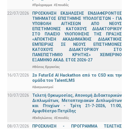
#Πρόγραμμα
#Σπουδές
22/07/2026
ΠΡΟΣΚΛΗΣΗ ΕΚΔΗΛΩΣΗΣ ΕΝΔΙΑΦΕΡΟΝΤΟΣ
ΤΜΗΜΑΤΟΣ ΕΠΙΣΤΗΜΗΣ ΥΠΟΛΟΓΙΣΤΩΝ - ΓΙΑ
ΥΠΟΒΟΛΗ ΑΙΤΗΣΕΩΝ ΑΠΟ ΝΕΟΥΣ
ΕΠΙΣΤΗΜΟΝΕΣ ΚΑΤΟΧΟΥΣ ΔΙΔΑΚΤΟΡΙΚΟΥ
ΣΤΟ ΠΛΑΙΣΙΟ ΥΛΟΠΟΙΗΣΗΣ ΤΗΣ ΠΡΑΞΗΣ
«ΑΠΟΚΤΗΣΗ ΑΚΑΔΗΜΑΪΚΗΣ ΔΙΔΑΚΤΙΚΗΣ
ΕΜΠΕΙΡΙΑΣ ΣΕ ΝΕΟΥΣ ΕΠΙΣΤΗΜΟΝΕΣ
ΚΑΤΟΧΟΥΣ ΔΙΔΑΚΤΟΡΙΚΟΥ ΣΤΟ
ΠΑΝΕΠΙΣΤΗΜΙΟ ΚΡΗΤΗΣ» ΧΕΙΜΕΡΙΝΟ
ΕΞΑΜΗΝΟ ΑΚΑΔ. ΕΤΟΣ 2026-27
#Θέσεις Εργασίας
16/07/2026
2o FuturEd AI Hackathon από το CSD και την
ομάδα του TalentLMS
#Διαγωνισμοί
10/07/2026
Τελετή Ορκωμοσίας, Απονομή Διδακτορικών
Διπλωμάτων, Μεταπτυχιακών Διπλωμάτων
και Πτυχίων - Τρίτη 21-7-2026, 11:00,
Αμφιθέατρο Πετρίδης
#Εκδηλώσεις
#Σπουδές
08/07/2026
ΠΡΟΣΚΛΗΣΗ - ΠΡΟΓΡΑΜΜΑ ΤΕΛΕΤΗΣ