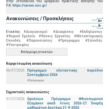
στην ιστοσελίδα του γραφείου πρακτικής άσκησης του
Π.Κ.
https://career.uoc.gr/
Ανακοινώσεις / Προσκλήσεις
A+
A-
Ετικέτες:
#Διαγωνισμοί
#Διακρίσεις
#Εκδηλώσεις
#Θερινά Σχολεία
#Θέσεις Εργασίας
#Μεταπτυχιακές
Σπουδές
#Παρουσιάσεις
#Πρόγραμμα
#Σπουδές
#Υποτροφίες
Απόκρυψη ετικετών
Καρφιτσωμένη ανακοίνωση
06/07/2026
Πρόγραμμα εξεταστικής περιόδου
Σεπτεμβρίου 2026
#Πρόγραμμα
Σημαντικές ανακοινώσεις
31/07/2026
Ωρολόγιο Πρόγραμμα Φθινοπωρινού
Εξαμήνου ακαδ. έτους 2026-27. Έναρξη
μαθημάτων Δευτέρα 21-9-2026