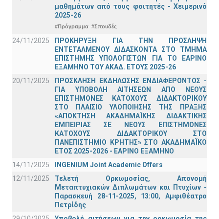
μαθημάτων από τους φοιτητές - Χειμερινό
2025-26
#Πρόγραμμα
#Σπουδές
24/11/2025
ΠΡΟΚΗΡΥΞΗ ΓΙΑ ΤΗΝ ΠΡΟΣΛΗΨΗ
ΕΝΤΕΤΑΛΜΕΝΟΥ ΔΙΔΑΣΚΟΝΤΑ ΣΤΟ ΤΜΗΜΑ
ΕΠΙΣΤΗΜΗΣ ΥΠΟΛΟΓΙΣΤΩΝ ΓΙΑ ΤΟ ΕΑΡΙΝΟ
ΕΞΑΜΗΝΟ ΤΟΥ ΑΚΑΔ. ΕΤΟΥΣ 2025-26
20/11/2025
ΠΡΟΣΚΛΗΣΗ ΕΚΔΗΛΩΣΗΣ ΕΝΔΙΑΦΕΡΟΝΤΟΣ -
ΓΙΑ ΥΠΟΒΟΛΗ ΑΙΤΗΣΕΩΝ ΑΠΟ ΝΕΟΥΣ
ΕΠΙΣΤΗΜΟΝΕΣ ΚΑΤΟΧΟΥΣ ΔΙΔΑΚΤΟΡΙΚΟΥ
ΣΤΟ ΠΛΑΙΣΙΟ ΥΛΟΠΟΙΗΣΗΣ ΤΗΣ ΠΡΑΞΗΣ
«ΑΠΟΚΤΗΣΗ ΑΚΑΔΗΜΑΪΚΗΣ ΔΙΔΑΚΤΙΚΗΣ
ΕΜΠΕΙΡΙΑΣ ΣΕ ΝΕΟΥΣ ΕΠΙΣΤΗΜΟΝΕΣ
ΚΑΤΟΧΟΥΣ ΔΙΔΑΚΤΟΡΙΚΟΥ ΣΤΟ
ΠΑΝΕΠΙΣΤΗΜΙΟ ΚΡΗΤΗΣ» ΣΤΟ ΑΚΑΔΗΜΑΪΚΟ
ΕΤΟΣ 2025-2026 - ΕΑΡΙΝΟ ΕΞΑΜΗΝΟ
14/11/2025
INGENIUM Joint Academic Offers
12/11/2025
Τελετή Ορκωμοσίας, Απονομή
Μεταπτυχιακών Διπλωμάτων και Πτυχίων -
Παρασκευή 28-11-2025, 13:00, Αμφιθέατρο
Πετρίδης
29/10/2025
Υποβολή αιτήσεων για την ορκωμοσία της