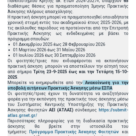
Πανεπιστημίου Κρήτης ακ. Ετών 2024-2027», υπάρχουν
65
διαθέσιμες θέσεις για πραγματοποίηση 3μηνης Πρακτικής
Άσκησης πλήρους απασχόλησης.
Η πρακτική άσκηση μπορεί να πραγματοποιηθεί οποιαδήποτε
χρονική στιγμή εντός του ακαδημαϊκού έτους 2025-2026, με
τις ακόλουθες περιόδους να προτείνονται από την Επιτροπή
Πρακτικής Άσκησης ως ενδεδειγμένες με βάσει το
πρόγραμμα σπουδών:
01 Δεκεμβρίου 2025 έως 28 Φεβρουαρίου 2026
01 Μαρτίου 2026 έως 31 Μαΐου 2026
01 Ιουλίου 2026 έως 30 Σεπτεμβρίου 2026
Οι φοιτητές/τριες που ενδιαφέρονται να εκπονήσουν
πρακτική άσκηση μπορούν να αποστείλουν την αίτησή τους
από σήμερα
Τρίτη 23-9-2025 έως και την Τετάρτη 15-10-
2025
.
Μπορείτε να ενημερωθείτε από την
Ανακοίνωση για την
υποβολή αιτήσεων Πρακτικής Άσκησης
μέσω ΕΣΠΑ
Οι φοιτητές/τριες έχουν τη δυνατότητα να αναζητήσουν
φορέα για την εκπόνηση της πρακτικής τους άσκησης μέσω
του Συστήματος Κεντρικής Υποστήριξης της Πρακτικής
Άσκησης Φοιτητών
ΑΕΙ (ΑΤΛΑΣ)
σύνδεσμος
https://submit-
atlas.grnet.gr/
Περισσότερες πληροφορίες για τη διαδικασία πρακτικής
άσκησης θα βρείτε στην ιστοσελίδα του
τμήματος:
Πρόγραμμα Πρακτικής Άσκησης Φοιτητών
και