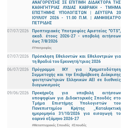
ΑΝΑΓΟΡΕΥΣΗΣ ΣΕ ΕΠΙΤΙΜΗ ΔΙΔΑΚΤΟΡΑ ΤΗΣ
ΚΑΘΗΓΗΤΡΙΑΣ ΛΥΔΙΑΣ ΚΑΒΡΑΚΗ - ΤΜΗΜΑ
ΕΠΙΣΤΗΜΗΣ ΥΠΟΛΟΓΙΣΤΩΝ | ΔΕΥΤΕΡΑ 20
ΙΟΥΛΙΟΥ 2026 - 11.00 Π.Μ. | ΑΜΦΙΘΕΑΤΡΟ
ΠΕΤΡΙΔΗΣ
07/07/2026
Προπτυχιακές Υποτροφίες Αριστείας "OTS",
ακαδ. έτους 2026-27 - υποβολή αιτήσεων
έως 7/8/2026
#Υποτροφίες
07/07/2026
Πρόσκληση Εθελοντών και Εθελοντριών για
τη Βραδιά του Ερευνητή/τριας 2026
06/07/2026
Πρόγραμμα ΙΚΥ για Χρηματοδότηση
Συμμετοχής και την Επιβράβευση Διάκρισης
φοιτητών/τριών Ελληνικών ΑΕΙ σε διεθνείς
διαγωνισμούς
09/06/2026
Προκήρυξη για υποβολή αιτήσεων
υποψηφίων για Διδακτορικές Σπουδές στο
Τμήμα Eπιστήμης Υπολογιστών του
Πανεπιστημίου Κρήτης _Καταληκτική
ημερομηνία 31/10/2026 για εισαγωγή το
εαρινό εξάμηνο 2026-27
#Μεταπτυχιακές Σπουδές
#Σπουδές