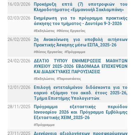
16/03/2026
Προκήρυξη επτά (7) υποτροφιών του
Κληροδοτήματος «Εμμανουήλ Σακλαμπάνη»
02/03/2026
Ενημέρωση για το πρόγραμμα πρακτικής
άσκησης του τμήματος - Δευτέρα 9-3-2026
#Εκδηλώσεις
#Θέσεις Εργασίας
26/02/2026
2η Ανακοίνωση για υποβολή αιτήσεων
Πρακτικής Άσκησης μέσω ΕΣΠΑ_2025-26
#Θέσεις Εργασίας
#Πρόγραμμα
24/02/2026
ΔΕΛΤΙΟ ΤΥΠΟΥ ΕΝΗΜΕΡΩΣΕΙΣ ΜΑΘΗΤΩΝ
ΛΥΚΕΙΟΥ 2025-2026 ΕΒΔΟΜΑΔΑ ΕΠΙΣΚΕΨΕΩΝ
ΚΑΙ ΔΙΑΔΙΚΤΥΑΚΕΣ ΠΑΡΟΥΣΙΑΣΕΙΣ
#Εκδηλώσεις
#Παρουσιάσεις
12/01/2026
Επιλογή εντεταλμένου διδάσκοντα για το
εαρινό εξάμηνο του ακαδ. έτους 2025-26,
Τμήμα Επιστήμης Υπολογιστών.
28/11/2025
Πρόγραμμα εξεταστικής περιόδου
Ιανουαρίου 2026 και Πρόγραμμα Εμβόλιμης
Εξεταστικής ΧΕΙΜ_2025-26
#Πρόγραμμα
27/11/2025
Διενέργεια αξιολογήσεων προσφερόμενων