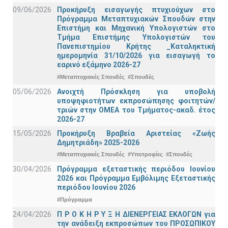
09/06/2026
Προκήρυξη εισαγωγής πτυχιούχων στo
Πρόγραμμα Μεταπτυχιακών Σπουδών στην
Επιστήμη και Μηχανική Υπολογιστών στο
Τμήμα Eπιστήμης Υπολογιστών του
Πανεπιστημίου Κρήτης _Καταληκτική
ημερομηνία 31/10/2026 για εισαγωγή το
εαρινό εξάμηνο 2026-27
#Μεταπτυχιακές Σπουδές
#Σπουδές
05/06/2026
Ανοιχτή Πρόσκληση για υποβολή
υποψηφιοτήτων εκπροσώπησης φοιτητών/
τριών στην ΟΜΕΑ του Τμήματος-ακαδ. έτος
2026-27
15/05/2026
Προκήρυξη Βραβεία Αριστείας «Ζωής
Δημητριάδη» 2025-2026
#Μεταπτυχιακές Σπουδές
#Υποτροφίες
#Σπουδές
30/04/2026
Πρόγραμμα εξεταστικής περιόδου Ιουνίου
2026 και Πρόγραμμα Εμβόλιμης Εξεταστικής
περιόδου Ιουνίου 2026
#Πρόγραμμα
24/04/2026
Π Ρ Ο Κ Η Ρ Υ Ξ Η ΔΙΕΝΕΡΓΕΙΑΣ ΕΚΛΟΓΩΝ για
την ανάδειξη εκπροσώπων του ΠΡΟΣΩΠΙΚΟΥ