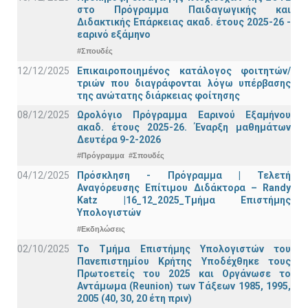
στο Πρόγραμμα Παιδαγωγικής και
Διδακτικής Επάρκειας ακαδ. έτους 2025-26 -
εαρινό εξάμηνο
#Σπουδές
12/12/2025
Επικαιροποιημένος κατάλογος φοιτητών/
τριών που διαγράφονται λόγω υπέρβασης
της ανώτατης διάρκειας φοίτησης
08/12/2025
Ωρολόγιο Πρόγραμμα Εαρινού Εξαμήνου
ακαδ. έτους 2025-26. Έναρξη μαθημάτων
Δευτέρα 9-2-2026
#Πρόγραμμα
#Σπουδές
04/12/2025
Πρόσκληση - Πρόγραμμα | Τελετή
Αναγόρευσης Επίτιμου Διδάκτορα – Randy
Katz |16_12_2025_Τμήμα Επιστήμης
Υπολογιστών
#Εκδηλώσεις
02/10/2025
Το Τμήμα Επιστήμης Υπολογιστών του
Πανεπιστημίου Κρήτης Υποδέχθηκε τους
Πρωτοετείς του 2025 και Οργάνωσε το
Αντάμωμα (Reunion) των Τάξεων 1985, 1995,
2005 (40, 30, 20 έτη πριν)