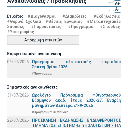
Ανακοινώσεις / Προσκλήσεις
A+
A-
Ετικέτες:
#Διαγωνισμοί
#Διακρίσεις
#Εκδηλώσεις
#Θερινά Σχολεία
#Θέσεις Εργασίας
#Μεταπτυχιακές
Σπουδές
#Παρουσιάσεις
#Πρόγραμμα
#Σπουδές
#Υποτροφίες
Απόκρυψη ετικετών
Καρφιτσωμένη ανακοίνωση
06/07/2026
Πρόγραμμα εξεταστικής περιόδου
Σεπτεμβρίου 2026
#Πρόγραμμα
Σημαντικές ανακοινώσεις
31/07/2026
Ωρολόγιο Πρόγραμμα Φθινοπωρινού
Εξαμήνου ακαδ. έτους 2026-27. Έναρξη
μαθημάτων Δευτέρα 21-9-2026
#Πρόγραμμα
#Σπουδές
22/07/2026
ΠΡΟΣΚΛΗΣΗ ΕΚΔΗΛΩΣΗΣ ΕΝΔΙΑΦΕΡΟΝΤΟΣ
ΤΜΗΜΑΤΟΣ ΕΠΙΣΤΗΜΗΣ ΥΠΟΛΟΓΙΣΤΩΝ - ΓΙΑ