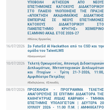
ΥΠΟΒΟΛΗ ΑΙΤΗΣΕΩΝ ΑΠΟ ΝΕΟΥΣ
ΕΠΙΣΤΗΜΟΝΕΣ ΚΑΤΟΧΟΥΣ ΔΙΔΑΚΤΟΡΙΚΟΥ
ΣΤΟ ΠΛΑΙΣΙΟ ΥΛΟΠΟΙΗΣΗΣ ΤΗΣ ΠΡΑΞΗΣ
«ΑΠΟΚΤΗΣΗ ΑΚΑΔΗΜΑΪΚΗΣ ΔΙΔΑΚΤΙΚΗΣ
ΕΜΠΕΙΡΙΑΣ ΣΕ ΝΕΟΥΣ ΕΠΙΣΤΗΜΟΝΕΣ
ΚΑΤΟΧΟΥΣ ΔΙΔΑΚΤΟΡΙΚΟΥ ΣΤΟ
ΠΑΝΕΠΙΣΤΗΜΙΟ ΚΡΗΤΗΣ» ΧΕΙΜΕΡΙΝΟ
ΕΞΑΜΗΝΟ ΑΚΑΔ. ΕΤΟΣ 2026-27
#Θέσεις Εργασίας
16/07/2026
2o FuturEd AI Hackathon από το CSD και την
ομάδα του TalentLMS
#Διαγωνισμοί
10/07/2026
Τελετή Ορκωμοσίας, Απονομή Διδακτορικών
Διπλωμάτων, Μεταπτυχιακών Διπλωμάτων
και Πτυχίων - Τρίτη 21-7-2026, 11:00,
Αμφιθέατρο Πετρίδης
#Εκδηλώσεις
#Σπουδές
08/07/2026
ΠΡΟΣΚΛΗΣΗ - ΠΡΟΓΡΑΜΜΑ ΤΕΛΕΤΗΣ
ΑΝΑΓΟΡΕΥΣΗΣ ΣΕ ΕΠΙΤΙΜΗ ΔΙΔΑΚΤΟΡΑ ΤΗΣ
ΚΑΘΗΓΗΤΡΙΑΣ ΛΥΔΙΑΣ ΚΑΒΡΑΚΗ - ΤΜΗΜΑ
ΕΠΙΣΤΗΜΗΣ ΥΠΟΛΟΓΙΣΤΩΝ | ΔΕΥΤΕΡΑ 20
ΙΟΥΛΙΟΥ 2026 - 11.00 Π.Μ. | ΑΜΦΙΘΕΑΤΡΟ