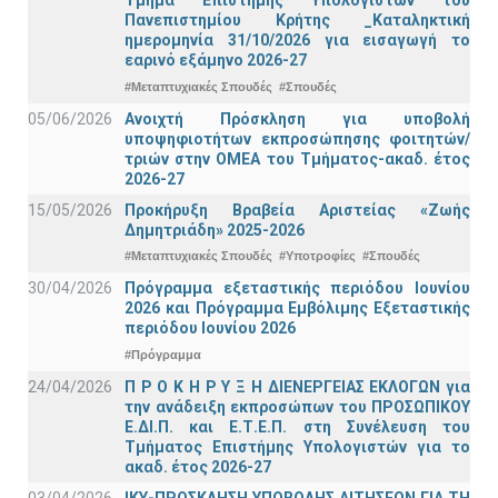
Τμήμα Eπιστήμης Υπολογιστών του
Πανεπιστημίου Κρήτης _Καταληκτική
ημερομηνία 31/10/2026 για εισαγωγή το
εαρινό εξάμηνο 2026-27
#Μεταπτυχιακές Σπουδές
#Σπουδές
05/06/2026
Ανοιχτή Πρόσκληση για υποβολή
υποψηφιοτήτων εκπροσώπησης φοιτητών/
τριών στην ΟΜΕΑ του Τμήματος-ακαδ. έτος
2026-27
15/05/2026
Προκήρυξη Βραβεία Αριστείας «Ζωής
Δημητριάδη» 2025-2026
#Μεταπτυχιακές Σπουδές
#Υποτροφίες
#Σπουδές
30/04/2026
Πρόγραμμα εξεταστικής περιόδου Ιουνίου
2026 και Πρόγραμμα Εμβόλιμης Εξεταστικής
περιόδου Ιουνίου 2026
#Πρόγραμμα
24/04/2026
Π Ρ Ο Κ Η Ρ Υ Ξ Η ΔΙΕΝΕΡΓΕΙΑΣ ΕΚΛΟΓΩΝ για
την ανάδειξη εκπροσώπων του ΠΡΟΣΩΠΙΚΟΥ
Ε.ΔΙ.Π. και Ε.Τ.Ε.Π. στη Συνέλευση του
Τμήματος Επιστήμης Υπολογιστών για το
ακαδ. έτος 2026-27
03/04/2026
ΙΚΥ-ΠΡΟΣΚΛΗΣΗ ΥΠΟΒΟΛΗΣ ΑΙΤΗΣΕΩΝ ΓΙΑ ΤΗ