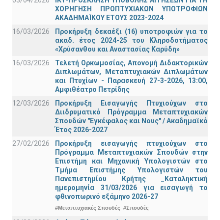
ΧΟΡΗΓΗΣΗ ΠΡΟΠΤΥΧΙΑΚΩΝ ΥΠΟΤΡΟΦΙΩΝ
ΑΚΑΔΗΜΑΪΚΟΥ ΕΤΟΥΣ 2023-2024
16/03/2026
Προκήρυξη δεκαέξι (16) υποτροφιών για το
ακαδ. έτος 2024-25 του Κληροδοτήματος
«Χρύσανθου και Αναστασίας Καρύδη»
16/03/2026
Τελετή Ορκωμοσίας, Απονομή Διδακτορικών
Διπλωμάτων, Μεταπτυχιακών Διπλωμάτων
και Πτυχίων - Παρασκευή 27-3-2026, 13:00,
Αμφιθέατρο Πετρίδης
12/03/2026
Προκήρυξη Εισαγωγής Πτυχιούχων στο
Διιδρυματικό Πρόγραμμα Μεταπτυχιακών
Σπουδών "Εγκέφαλος και Νους" / Ακαδημαϊκό
Έτος 2026-2027
27/02/2026
Προκήρυξη εισαγωγής πτυχιούχων στo
Πρόγραμμα Μεταπτυχιακών Σπουδών στην
Επιστήμη και Μηχανική Υπολογιστών στο
Τμήμα Eπιστήμης Υπολογιστών του
Πανεπιστημίου Κρήτης _Καταληκτική
ημερομηνία 31/03/2026 για εισαγωγή το
φθινοπωρινό εξάμηνο 2026-27
#Μεταπτυχιακές Σπουδές
#Σπουδές