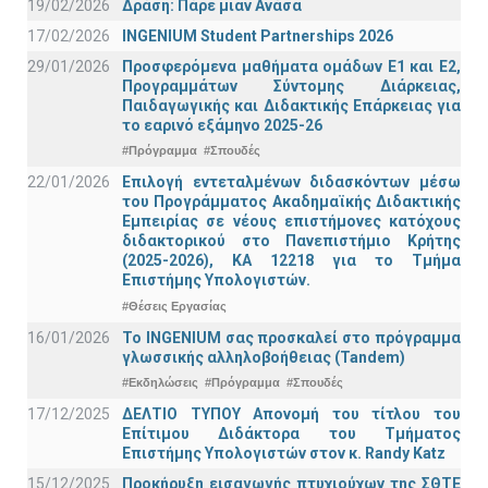
19/02/2026
Δράση: Πάρε μιαν Ανάσα
17/02/2026
INGENIUM Student Partnerships 2026
29/01/2026
Προσφερόμενα μαθήματα ομάδων Ε1 και Ε2,
Προγραμμάτων Σύντομης Διάρκειας,
Παιδαγωγικής και Διδακτικής Επάρκειας για
το εαρινό εξάμηνο 2025-26
#Πρόγραμμα
#Σπουδές
22/01/2026
Επιλογή εντεταλμένων διδασκόντων μέσω
του Προγράμματος Ακαδημαϊκής Διδακτικής
Εμπειρίας σε νέους επιστήμονες κατόχους
διδακτορικού στο Πανεπιστήμιο Κρήτης
(2025-2026), ΚΑ 12218 για το Τμήμα
Επιστήμης Υπολογιστών.
#Θέσεις Εργασίας
16/01/2026
Το INGENIUM σας προσκαλεί στο πρόγραμμα
γλωσσικής αλληλοβοήθειας (Tandem)
#Εκδηλώσεις
#Πρόγραμμα
#Σπουδές
17/12/2025
ΔΕΛΤΙΟ ΤΥΠΟΥ Απονομή του τίτλου του
Επίτιμου Διδάκτορα του Τμήματος
Επιστήμης Υπολογιστών στον κ. Randy Katz
15/12/2025
Προκήρυξη εισαγωγής πτυχιούχων της ΣΘΤΕ