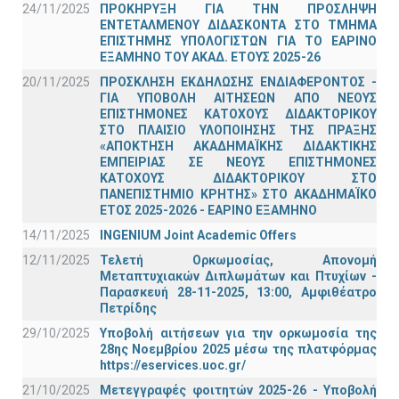
24/11/2025
ΠΡΟΚΗΡΥΞΗ ΓΙΑ ΤΗΝ ΠΡΟΣΛΗΨΗ
ΕΝΤΕΤΑΛΜΕΝΟΥ ΔΙΔΑΣΚΟΝΤΑ ΣΤΟ ΤΜΗΜΑ
ΕΠΙΣΤΗΜΗΣ ΥΠΟΛΟΓΙΣΤΩΝ ΓΙΑ ΤΟ ΕΑΡΙΝΟ
ΕΞΑΜΗΝΟ ΤΟΥ ΑΚΑΔ. ΕΤΟΥΣ 2025-26
20/11/2025
ΠΡΟΣΚΛΗΣΗ ΕΚΔΗΛΩΣΗΣ ΕΝΔΙΑΦΕΡΟΝΤΟΣ -
ΓΙΑ ΥΠΟΒΟΛΗ ΑΙΤΗΣΕΩΝ ΑΠΟ ΝΕΟΥΣ
ΕΠΙΣΤΗΜΟΝΕΣ ΚΑΤΟΧΟΥΣ ΔΙΔΑΚΤΟΡΙΚΟΥ
ΣΤΟ ΠΛΑΙΣΙΟ ΥΛΟΠΟΙΗΣΗΣ ΤΗΣ ΠΡΑΞΗΣ
«ΑΠΟΚΤΗΣΗ ΑΚΑΔΗΜΑΪΚΗΣ ΔΙΔΑΚΤΙΚΗΣ
ΕΜΠΕΙΡΙΑΣ ΣΕ ΝΕΟΥΣ ΕΠΙΣΤΗΜΟΝΕΣ
ΚΑΤΟΧΟΥΣ ΔΙΔΑΚΤΟΡΙΚΟΥ ΣΤΟ
ΠΑΝΕΠΙΣΤΗΜΙΟ ΚΡΗΤΗΣ» ΣΤΟ ΑΚΑΔΗΜΑΪΚΟ
ΕΤΟΣ 2025-2026 - ΕΑΡΙΝΟ ΕΞΑΜΗΝΟ
14/11/2025
INGENIUM Joint Academic Offers
12/11/2025
Τελετή Ορκωμοσίας, Απονομή
Μεταπτυχιακών Διπλωμάτων και Πτυχίων -
Παρασκευή 28-11-2025, 13:00, Αμφιθέατρο
Πετρίδης
29/10/2025
Υποβολή αιτήσεων για την ορκωμοσία της
28ης Νοεμβρίου 2025 μέσω της πλατφόρμας
https://eservices.uoc.gr/
21/10/2025
Μετεγγραφές φοιτητών 2025-26 - Υποβολή