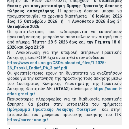
Κρήτης ακ. Ετών 2024-2027», υπάρχουν
10 διαθέσιμες
θέσεις για πραγματοποίηση 3μηνης Πρακτικής Άσκησης
πλήρους απασχόλησης
. Η πρακτική άσκηση μπορεί να
πραγματοποιηθεί τα χρονικά διαστήματα:
16 Ιουλίου 2026
έως 15 Οκτωβρίου 2026
ή
1 Αυγούστου 2026 έως 31
Οκτωβρίου 2026
.
Οι φοιτητές/τριες που ενδιαφέρονται να εκπονήσουν
πρακτική άσκηση μπορούν να αποστείλουν την αίτησή τους
από σήμερα
Πέμπτη 28-5-2026 έως και την
Πέμπτη 18-6-
2026 και ώρα 23:59
Η Ανακοίνωση για την υποβολή αιτήσεων Πρακτικής
Άσκησης μέσω ΕΣΠΑ έχει αναρτηθεί στον σύνδεσμο
https://www.csd.uoc.gr/CSD/uploaded_files/1.2025-
26_Proskl_Endiaf_PA_3.pdf.pdf
Οι φοιτητές/τριες έχουν τη δυνατότητα να αναζητήσουν
φορέα για την εκπόνηση της πρακτικής τους άσκησης μέσω
του Συστήματος Κεντρικής Υποστήριξης της Πρακτικής
Άσκησης Φοιτητών ΑΕΙ (
ΑΤΛΑΣ
) σύνδεσμος
https://submit-
atlas.grnet.gr/
Περισσότερες πληροφορίες για τη διαδικασία πρακτικής
άσκησης θα βρείτε στην ιστοσελίδα του τμήματος:
Πρόγραμμα Πρακτικής Άσκησης Φοιτητών
και στην
ιστοσελίδα του γραφείου πρακτικής άσκησης του Π.Κ.
https://career.uoc.gr/