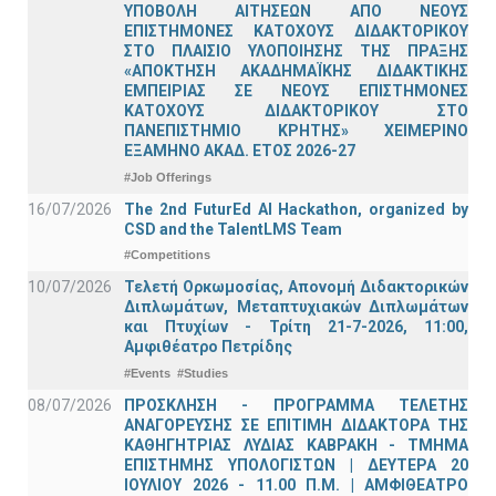
ΥΠΟΒΟΛΗ ΑΙΤΗΣΕΩΝ ΑΠΟ ΝΕΟΥΣ
ΕΠΙΣΤΗΜΟΝΕΣ ΚΑΤΟΧΟΥΣ ΔΙΔΑΚΤΟΡΙΚΟΥ
ΣΤΟ ΠΛΑΙΣΙΟ ΥΛΟΠΟΙΗΣΗΣ ΤΗΣ ΠΡΑΞΗΣ
«ΑΠΟΚΤΗΣΗ ΑΚΑΔΗΜΑΪΚΗΣ ΔΙΔΑΚΤΙΚΗΣ
ΕΜΠΕΙΡΙΑΣ ΣΕ ΝΕΟΥΣ ΕΠΙΣΤΗΜΟΝΕΣ
ΚΑΤΟΧΟΥΣ ΔΙΔΑΚΤΟΡΙΚΟΥ ΣΤΟ
ΠΑΝΕΠΙΣΤΗΜΙΟ ΚΡΗΤΗΣ» ΧΕΙΜΕΡΙΝΟ
ΕΞΑΜΗΝΟ ΑΚΑΔ. ΕΤΟΣ 2026-27
#Job Offerings
16/07/2026
The 2nd FuturEd AI Hackathon, organized by
CSD and the TalentLMS Team
#Competitions
10/07/2026
Τελετή Ορκωμοσίας, Απονομή Διδακτορικών
Διπλωμάτων, Μεταπτυχιακών Διπλωμάτων
και Πτυχίων - Τρίτη 21-7-2026, 11:00,
Αμφιθέατρο Πετρίδης
#Events
#Studies
08/07/2026
ΠΡΟΣΚΛΗΣΗ - ΠΡΟΓΡΑΜΜΑ ΤΕΛΕΤΗΣ
ΑΝΑΓΟΡΕΥΣΗΣ ΣΕ ΕΠΙΤΙΜΗ ΔΙΔΑΚΤΟΡΑ ΤΗΣ
ΚΑΘΗΓΗΤΡΙΑΣ ΛΥΔΙΑΣ ΚΑΒΡΑΚΗ - ΤΜΗΜΑ
ΕΠΙΣΤΗΜΗΣ ΥΠΟΛΟΓΙΣΤΩΝ | ΔΕΥΤΕΡΑ 20
ΙΟΥΛΙΟΥ 2026 - 11.00 Π.Μ. | ΑΜΦΙΘΕΑΤΡΟ