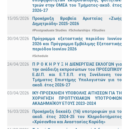
τριών στην ΟΜΕΑ του Τμήματος-ακαδ. έτος
2026-27
15/05/2026
Προκήρυξη Βραβεία Αριστείας «Ζωής
Δημητριάδη» 2025-2026
#Postgraduate Studies
#Scholarships
#Studies
30/04/2026
Πρόγραμμα εξεταστικής περιόδου Ιουνίου
2026 και Πρόγραμμα Εμβόλιμης Εξεταστικής
περιόδου Ιουνίου 2026
#Schedule
24/04/2026
Π Ρ Ο Κ Η Ρ Υ Ξ Η ΔΙΕΝΕΡΓΕΙΑΣ ΕΚΛΟΓΩΝ για
την ανάδειξη εκπροσώπων του ΠΡΟΣΩΠΙΚΟΥ
Ε.ΔΙ.Π. και Ε.Τ.Ε.Π. στη Συνέλευση του
Τμήματος Επιστήμης Υπολογιστών για το
ακαδ. έτος 2026-27
03/04/2026
ΙΚΥ-ΠΡΟΣΚΛΗΣΗ ΥΠΟΒΟΛΗΣ ΑΙΤΗΣΕΩΝ ΓΙΑ ΤΗ
ΧΟΡΗΓΗΣΗ ΠΡΟΠΤΥΧΙΑΚΩΝ ΥΠΟΤΡΟΦΙΩΝ
ΑΚΑΔΗΜΑΪΚΟΥ ΕΤΟΥΣ 2023-2024
16/03/2026
Προκήρυξη δεκαέξι (16) υποτροφιών για το
ακαδ. έτος 2024-25 του Κληροδοτήματος
«Χρύσανθου και Αναστασίας Καρύδη»