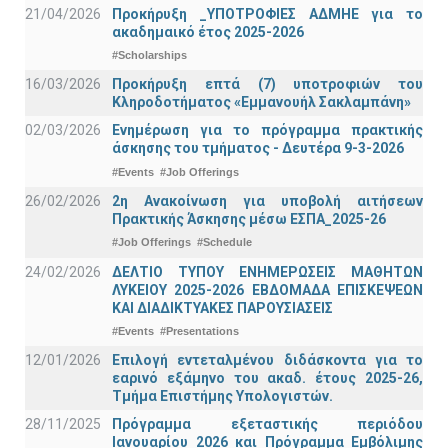
21/04/2026
Προκήρυξη _ΥΠΟΤΡΟΦΙΕΣ ΑΔΜΗΕ για το
ακαδημαικό έτος 2025-2026
#Scholarships
16/03/2026
Προκήρυξη επτά (7) υποτροφιών του
Κληροδοτήματος «Εμμανουήλ Σακλαμπάνη»
02/03/2026
Ενημέρωση για το πρόγραμμα πρακτικής
άσκησης του τμήματος - Δευτέρα 9-3-2026
#Events
#Job Offerings
26/02/2026
2η Ανακοίνωση για υποβολή αιτήσεων
Πρακτικής Άσκησης μέσω ΕΣΠΑ_2025-26
#Job Offerings
#Schedule
24/02/2026
ΔΕΛΤΙΟ ΤΥΠΟΥ ΕΝΗΜΕΡΩΣΕΙΣ ΜΑΘΗΤΩΝ
ΛΥΚΕΙΟΥ 2025-2026 ΕΒΔΟΜΑΔΑ ΕΠΙΣΚΕΨΕΩΝ
ΚΑΙ ΔΙΑΔΙΚΤΥΑΚΕΣ ΠΑΡΟΥΣΙΑΣΕΙΣ
#Events
#Presentations
12/01/2026
Επιλογή εντεταλμένου διδάσκοντα για το
εαρινό εξάμηνο του ακαδ. έτους 2025-26,
Τμήμα Επιστήμης Υπολογιστών.
28/11/2025
Πρόγραμμα εξεταστικής περιόδου
Ιανουαρίου 2026 και Πρόγραμμα Εμβόλιμης