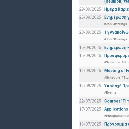
(Reunion) τω
29/09/2025
Ημέρα Καριέ
25/09/2025
Ενημέρωση γ
#Job Offerings
23/09/2025
1η Ανακοίνω
#Job Offerings
16/09/2025
Ενημέρωση -
15/09/2025
Προσφερόμεν
#Schedule
#Stu
11/09/2025
Meeting of F
#Schedule
#Stu
14/08/2025
Υποδοχή Πρωτ
#Events
22/07/2025
Courses' Tim
17/07/2025
Applications
#Postgraduate S
16/07/2025
Πρόγραμμα ε