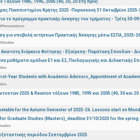
ν Τάξεων 1985, 1995, 2005 (40, 30, 20 έτη πριν)
ρας Πανεπιστημίου Κρήτης 2025 -Παρασκευή 31 Οκτωβρίου 2025-| 
ια το πρόγραμμα πρακτικής άσκησης του τμήματος - Τρίτη 30-09
#Presentations
ση για υποβολή αιτήσεων Πρακτικής Άσκησης μέσω ΕΣΠΑ_2025-2
#Studies
 Ανώτατη διάρκεια Φοίτησης - Εξαίρεση- Παράταση Σπουδών - Δ
α μαθήματα ομάδων Ε1 και Ε2, Παιδαγωγικής και Διδακτικής Επά
dies
irst-Year Students with Academic Advisors_Appointment of Academi
dies
οετών 2025 & Reunion τάξεων 1985, 1995 και 2005 (40, 30 και 20 
etable for the Autumn Semester of 2025-26. Lessons start on Mon
 for Graduate Studies (Masters)_deadline 31/10/2025 for the sprin
tudies
ξεταστικής περιόδου Σεπτεμβρίου 2025