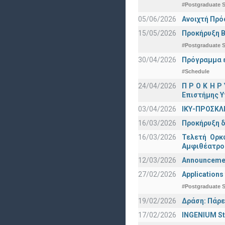
#Postgraduate S
05/06/2026
Ανοιχτή Πρό
15/05/2026
Προκήρυξη Β
#Postgraduate S
30/04/2026
Πρόγραμμα ε
#Schedule
24/04/2026
Π Ρ Ο Κ Η Ρ
Επιστήμης Υ
03/04/2026
ΙΚΥ-ΠΡΟΣΚΛ
16/03/2026
Προκήρυξη δ
16/03/2026
Τελετή Ορκ
Αμφιθέατρο
12/03/2026
Announcement
27/02/2026
Applications
#Postgraduate S
19/02/2026
Δράση: Πάρε
17/02/2026
INGENIUM St