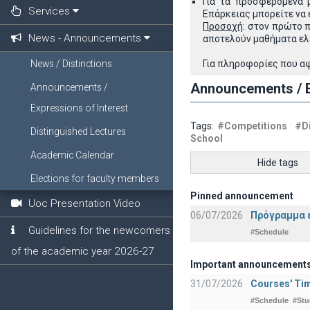
Για τα προσφερόμενα 
Services
Επάρκειας μπορείτε να
Προσοχή
: στον πρώτο 
News - Announcements
αποτελούν μαθήματα ελ
News / Distinctions
Για πληροφορίες που α
Announcements / E
Announcements /
Expressions of Interest
Tags:
#Competitions
#Di
Distinguished Lectures
School
Academic Calendar
Hide tags
Elections for faculty members
Pinned announcement
Uoc Presentation Video
06/07/2026
Πρόγραμμα ε
Guidelines for the newcomers
#Schedule
of the academic year 2026-27
Important announcement
31/07/2026
Courses' Tim
#Schedule
#Stu