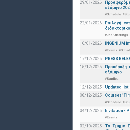
29/01/2026
Προσφερόμεν
εξάμηνο 202
#Schedule
#Stu
22/01/2026
Επιλογή εν
διδακτορικο
#Job Offerings
16/01/2026
INGENIUM in
#Events
#Sched
17/12/2025
PRESS RELEAS
15/12/2025
Προκήρυξη 
εξάμηνο
#Studies
12/12/2025
Updated list
08/12/2025
Courses' Tim
#Schedule
#Stu
04/12/2025
Invitation -
#Events
02/10/2025
Το Τμήμα Ε