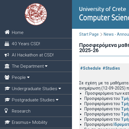
Home
Start Page
News - Anno
40 Years CSD!
Προσφερόμενα μαθήμ
2025-26
AI Hackathon at CSD!
The Department
#Schedule
#Studies
People
Σε σχέση με τα μαθήματα
ενημέρωση (12-09-2025) π
Undergraduate Studies
Προσφερόμενα των κα
Προσφερόμενα του
Τμή
Postgraduate Studies
Προσφερόμενα του
Τμή
Προσφερόμενα του
Τμή
Research
Προσφερόμενα του
Τμή
Προσφερόμενα του
Τμή
Erasmus+ Mobility
Προσφερόμενα
Ιδρυματ