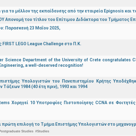
n για το μέλλον της εκπαίδευσης από την εταιρεία Epignosis κα
Υ Απονομή του τίτλου του Επίτιμου Διδάκτορα του Τμήματος Ε
υ: Παρασκευή 23 Μαΐου 2025,
 FIRST LEGO League Challenge στο Π.Κ.
 Science Department of the University of Crete congratulates CS
ngineering, a well-deserved recognition!
πιστήμης Υπολογιστών του Πανεπιστημίου Κρήτης Υποδέχθη
ν Τάξεων 1984 (40 έτη πριν), 1993 και 1994
stems Χορηγεί 10 Υποτροφίες Πιστοποίησης CCNA σε Φοιτητέ
ναι πρώτη επιλογή το Τμήμα Επιστήμης Υπολογιστών στο μηχανογ
Postgraduate Studies
#Studies