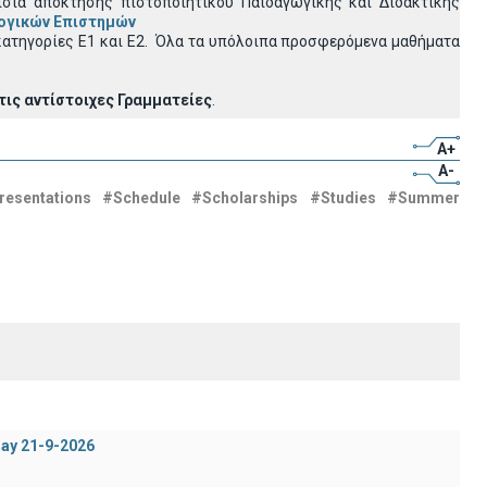
σια απόκτησης πιστοποιητικού Παιδαγωγικής και Διδακτικής
λογικών Επιστημών
ατηγορίες Ε1 και Ε2.
Όλα τα υπόλοιπα προσφερόμενα μαθήματα
τις αντίστοιχες Γραμματείες
.
A+
A-
resentations
#Schedule
#Scholarships
#Studies
#Summer
day 21-9-2026