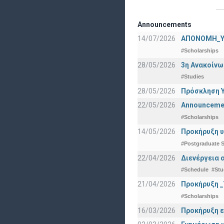
Announcements
14/07/2026
ΑΠΟΝΟΜΗ_Υ
#Scholarships
28/05/2026
3η Ανακοίνω
#Studies
28/05/2026
Πρόσκληση Υ
22/05/2026
Announcement
#Scholarships
14/05/2026
Προκήρυξη υ
#Postgraduate S
22/04/2026
Διενέργεια 
#Schedule
#Stu
21/04/2026
Προκήρυξη _
#Scholarships
16/03/2026
Προκήρυξη ε