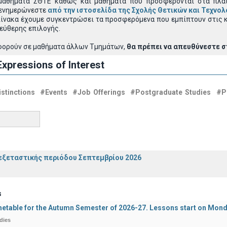
μαθήματα
ΣΘΤΕ καθώς και μαθήματα που προσφέρονται στα πλαί
 ενημερώνεστε
από την ιστοσελίδα της Σχολής Θετικών και Τεχνο
πίνακα έχουμε συγκεντρώσει τα προσφερόμενα που εμπίπτουν στις κ
εύθερης επιλογής.
φορούν σε μαθήματα άλλων Τμημάτων,
θα πρέπει να απευθύνεστε σ
xpressions of Interest
stinctions
#Events
#Job Offerings
#Postgraduate Studies
#P
ξεταστικής περιόδου Σεπτεμβρίου 2026
s
etable for the Autumn Semester of 2026-27. Lessons start on Mon
dies