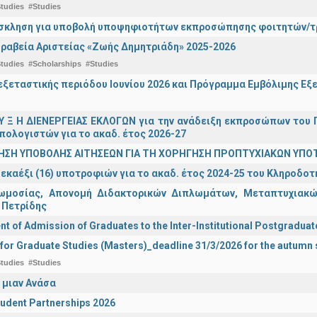
tudies
#Studies
σκληση για υποβολή υποψηφιοτήτων εκπροσώπησης φοιτητών/τρ
ραβεία Αριστείας «Ζωής Δημητριάδη» 2025-2026
tudies
#Scholarships
#Studies
ξεταστικής περιόδου Ιουνίου 2026 και Πρόγραμμα Εμβόλιμης Εξε
 Υ Ξ Η ΔΙΕΝΕΡΓΕΙΑΣ ΕΚΛΟΓΩΝ για την ανάδειξη εκπροσώπων του Π
πολογιστών για το ακαδ. έτος 2026-27
ΗΣΗ ΥΠΟΒΟΛΗΣ ΑΙΤΗΣΕΩΝ ΓΙΑ ΤΗ ΧΟΡΗΓΗΣΗ ΠΡΟΠΤΥΧΙΑΚΩΝ ΥΠΟ
εκαέξι (16) υποτροφιών για το ακαδ. έτος 2024-25 του Κληροδο
ωμοσίας, Απονομή Διδακτορικών Διπλωμάτων, Μεταπτυχιακών
 Πετρίδης
 of Admission of Graduates to the Inter-Institutional Postgradua
 for Graduate Studies (Masters)_deadline 31/3/2026 for the autum
tudies
#Studies
 μιαν Ανάσα
udent Partnerships 2026