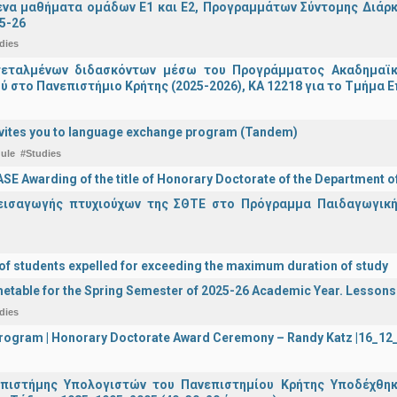
α μαθήματα ομάδων Ε1 και Ε2, Προγραμμάτων Σύντομης Διάρκει
5-26
dies
τεταλμένων διδασκόντων μέσω του Προγράμματος Ακαδημαϊκή
ύ στο Πανεπιστήμιο Κρήτης (2025-2026), ΚΑ 12218 για το Τμήμα 
vites you to language exchange program (Tandem)
ule
#Studies
E Awarding of the title of Honorary Doctorate of the Department o
εισαγωγής πτυχιούχων της ΣΘΤΕ στο Πρόγραμμα Παιδαγωγικής
 of students expelled for exceeding the maximum duration of study
etable for the Spring Semester of 2025-26 Academic Year. Lessons
dies
 Program | Honorary Doctorate Award Ceremony – Randy Katz |16_1
πιστήμης Υπολογιστών του Πανεπιστημίου Κρήτης Υποδέχθη