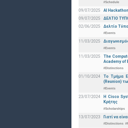
#Schedule
09/07/2025
AI Hackatho
09/07/2025
ΔΕΛΤΙΟ ΤΥΠΟ
02/06/2025
Δελτίο Τύπο
#Events
11/03/2025
Διαγωνισμός
#Events
11/03/2025
The Computer
Academy of E
#Distinctions
01/10/2024
Το Τμήμα Ε
(Reunion) τω
#Events
23/07/2024
Η Cisco Sy
Κρήτης
#Scholarships
13/07/2023
Γιατί να εί
#Distinctions
#