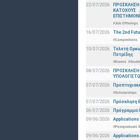
22/07/2026
ΠΡΟΣΚΛΗΣΗ
ΚΑΤΟΧΟΥΣ 
ΕΠΙΣΤΗΜΟΝΕ
#Job Offerings
16/07/2026
The 2nd Futu
#Competitions
10/07/2026
Τελετή Ορκω
Πετρίδης
#Events
#Studi
08/07/2026
ΠΡΟΣΚΛΗΣΗ
ΥΠΟΛΟΓΙΣΤΩΝ
07/07/2026
Προπτυχιακέ
#Scholarships
07/07/2026
Πρόσκληση Ε
06/07/2026
Πρόγραμμα Ι
09/06/2026
Applications
#Postgraduate S
09/06/2026
Applications