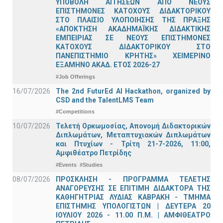
ΥΠΟΒΟΛΗ ΑΙΤΗΣΕΩΝ ΑΠΟ ΝΕΟΥΣ
ΕΠΙΣΤΗΜΟΝΕΣ ΚΑΤΟΧΟΥΣ ΔΙΔΑΚΤΟΡΙΚΟΥ
ΣΤΟ ΠΛΑΙΣΙΟ ΥΛΟΠΟΙΗΣΗΣ ΤΗΣ ΠΡΑΞΗΣ
«ΑΠΟΚΤΗΣΗ ΑΚΑΔΗΜΑΪΚΗΣ ΔΙΔΑΚΤΙΚΗΣ
ΕΜΠΕΙΡΙΑΣ ΣΕ ΝΕΟΥΣ ΕΠΙΣΤΗΜΟΝΕΣ
ΚΑΤΟΧΟΥΣ ΔΙΔΑΚΤΟΡΙΚΟΥ ΣΤΟ
ΠΑΝΕΠΙΣΤΗΜΙΟ ΚΡΗΤΗΣ» ΧΕΙΜΕΡΙΝΟ
ΕΞΑΜΗΝΟ ΑΚΑΔ. ΕΤΟΣ 2026-27
#Job Offerings
16/07/2026
The 2nd FuturEd AI Hackathon, organized by
CSD and the TalentLMS Team
#Competitions
10/07/2026
Τελετή Ορκωμοσίας, Απονομή Διδακτορικών
Διπλωμάτων, Μεταπτυχιακών Διπλωμάτων
και Πτυχίων - Τρίτη 21-7-2026, 11:00,
Αμφιθέατρο Πετρίδης
#Events
#Studies
08/07/2026
ΠΡΟΣΚΛΗΣΗ - ΠΡΟΓΡΑΜΜΑ ΤΕΛΕΤΗΣ
ΑΝΑΓΟΡΕΥΣΗΣ ΣΕ ΕΠΙΤΙΜΗ ΔΙΔΑΚΤΟΡΑ ΤΗΣ
ΚΑΘΗΓΗΤΡΙΑΣ ΛΥΔΙΑΣ ΚΑΒΡΑΚΗ - ΤΜΗΜΑ
ΕΠΙΣΤΗΜΗΣ ΥΠΟΛΟΓΙΣΤΩΝ | ΔΕΥΤΕΡΑ 20
ΙΟΥΛΙΟΥ 2026 - 11.00 Π.Μ. | ΑΜΦΙΘΕΑΤΡΟ