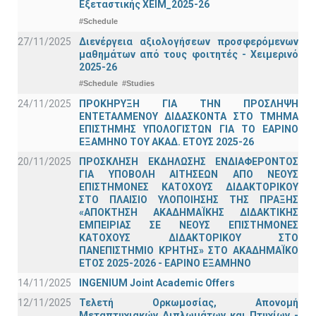
Εξεταστικής ΧΕΙΜ_2025-26
#Schedule
27/11/2025
Διενέργεια αξιολογήσεων προσφερόμενων
μαθημάτων από τους φοιτητές - Χειμερινό
2025-26
#Schedule
#Studies
24/11/2025
ΠΡΟΚΗΡΥΞΗ ΓΙΑ ΤΗΝ ΠΡΟΣΛΗΨΗ
ΕΝΤΕΤΑΛΜΕΝΟΥ ΔΙΔΑΣΚΟΝΤΑ ΣΤΟ ΤΜΗΜΑ
ΕΠΙΣΤΗΜΗΣ ΥΠΟΛΟΓΙΣΤΩΝ ΓΙΑ ΤΟ ΕΑΡΙΝΟ
ΕΞΑΜΗΝΟ ΤΟΥ ΑΚΑΔ. ΕΤΟΥΣ 2025-26
20/11/2025
ΠΡΟΣΚΛΗΣΗ ΕΚΔΗΛΩΣΗΣ ΕΝΔΙΑΦΕΡΟΝΤΟΣ
ΓΙΑ ΥΠΟΒΟΛΗ ΑΙΤΗΣΕΩΝ ΑΠΟ ΝΕΟΥΣ
ΕΠΙΣΤΗΜΟΝΕΣ ΚΑΤΟΧΟΥΣ ΔΙΔΑΚΤΟΡΙΚΟΥ
ΣΤΟ ΠΛΑΙΣΙΟ ΥΛΟΠΟΙΗΣΗΣ ΤΗΣ ΠΡΑΞΗΣ
«ΑΠΟΚΤΗΣΗ ΑΚΑΔΗΜΑΪΚΗΣ ΔΙΔΑΚΤΙΚΗΣ
ΕΜΠΕΙΡΙΑΣ ΣΕ ΝΕΟΥΣ ΕΠΙΣΤΗΜΟΝΕΣ
ΚΑΤΟΧΟΥΣ ΔΙΔΑΚΤΟΡΙΚΟΥ ΣΤΟ
ΠΑΝΕΠΙΣΤΗΜΙΟ ΚΡΗΤΗΣ» ΣΤΟ ΑΚΑΔΗΜΑΪΚΟ
ΕΤΟΣ 2025-2026 - ΕΑΡΙΝΟ ΕΞΑΜΗΝΟ
14/11/2025
INGENIUM Joint Academic Offers
12/11/2025
Τελετή Ορκωμοσίας, Απονομή
Μεταπτυχιακών Διπλωμάτων και Πτυχίων -