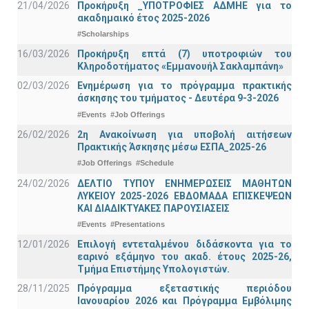
21/04/2026
Προκήρυξη _ΥΠΟΤΡΟΦΙΕΣ ΑΔΜΗΕ για το
ακαδημαικό έτος 2025-2026
#Scholarships
16/03/2026
Προκήρυξη επτά (7) υποτροφιών του
Κληροδοτήματος «Εμμανουήλ Σακλαμπάνη»
02/03/2026
Ενημέρωση για το πρόγραμμα πρακτικής
άσκησης του τμήματος - Δευτέρα 9-3-2026
#Events
#Job Offerings
26/02/2026
2η Ανακοίνωση για υποβολή αιτήσεων
Πρακτικής Άσκησης μέσω ΕΣΠΑ_2025-26
#Job Offerings
#Schedule
24/02/2026
ΔΕΛΤΙΟ ΤΥΠΟΥ ΕΝΗΜΕΡΩΣΕΙΣ ΜΑΘΗΤΩΝ
ΛΥΚΕΙΟΥ 2025-2026 ΕΒΔΟΜΑΔΑ ΕΠΙΣΚΕΨΕΩΝ
ΚΑΙ ΔΙΑΔΙΚΤΥΑΚΕΣ ΠΑΡΟΥΣΙΑΣΕΙΣ
#Events
#Presentations
12/01/2026
Επιλογή εντεταλμένου διδάσκοντα για το
εαρινό εξάμηνο του ακαδ. έτους 2025-26,
Τμήμα Επιστήμης Υπολογιστών.
28/11/2025
Πρόγραμμα εξεταστικής περιόδου
Ιανουαρίου 2026 και Πρόγραμμα Εμβόλιμης