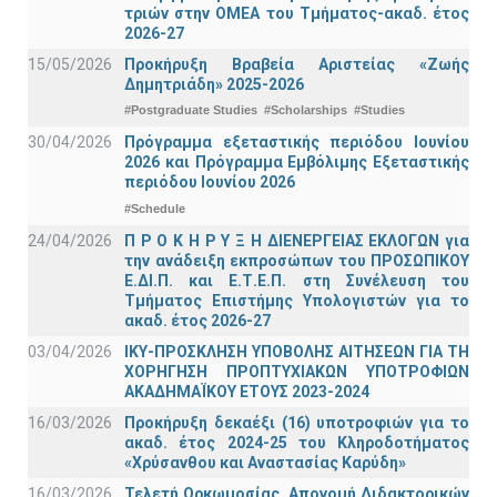
τριών στην ΟΜΕΑ του Τμήματος-ακαδ. έτος
2026-27
15/05/2026
Προκήρυξη Βραβεία Αριστείας «Ζωής
Δημητριάδη» 2025-2026
#Postgraduate Studies
#Scholarships
#Studies
30/04/2026
Πρόγραμμα εξεταστικής περιόδου Ιουνίου
2026 και Πρόγραμμα Εμβόλιμης Εξεταστικής
περιόδου Ιουνίου 2026
#Schedule
24/04/2026
Π Ρ Ο Κ Η Ρ Υ Ξ Η ΔΙΕΝΕΡΓΕΙΑΣ ΕΚΛΟΓΩΝ για
την ανάδειξη εκπροσώπων του ΠΡΟΣΩΠΙΚΟΥ
Ε.ΔΙ.Π. και Ε.Τ.Ε.Π. στη Συνέλευση του
Τμήματος Επιστήμης Υπολογιστών για το
ακαδ. έτος 2026-27
03/04/2026
ΙΚΥ-ΠΡΟΣΚΛΗΣΗ ΥΠΟΒΟΛΗΣ ΑΙΤΗΣΕΩΝ ΓΙΑ ΤΗ
ΧΟΡΗΓΗΣΗ ΠΡΟΠΤΥΧΙΑΚΩΝ ΥΠΟΤΡΟΦΙΩΝ
ΑΚΑΔΗΜΑΪΚΟΥ ΕΤΟΥΣ 2023-2024
16/03/2026
Προκήρυξη δεκαέξι (16) υποτροφιών για το
ακαδ. έτος 2024-25 του Κληροδοτήματος
«Χρύσανθου και Αναστασίας Καρύδη»
16/03/2026
Τελετή Ορκωμοσίας, Απονομή Διδακτορικών