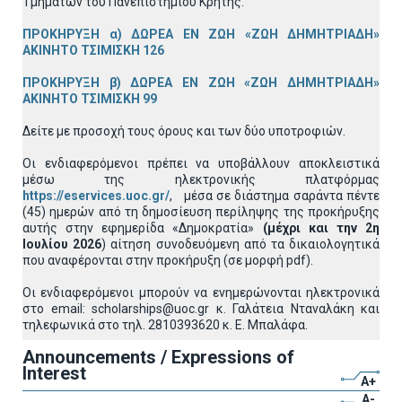
Τμημάτων του Πανεπιστημίου Κρήτης.
ΠΡΟΚΗΡΥΞΗ α) ΔΩΡΕΑ ΕΝ ΖΩΗ «ΖΩΗ ΔΗΜΗΤΡΙΑΔΗ»
ΑΚΙΝΗΤΟ ΤΣΙΜΙΣΚΗ 126
ΠΡΟΚΗΡΥΞΗ β) ΔΩΡΕΑ ΕΝ ΖΩΗ «ΖΩΗ ΔΗΜΗΤΡΙΑΔΗ»
ΑΚΙΝΗΤΟ ΤΣΙΜΙΣΚΗ 99
Δείτε με προσοχή τους όρους και των δύο υποτροφιών.
Οι ενδιαφερόμενοι πρέπει να υποβάλλουν αποκλειστικά
μέσω της ηλεκτρονικής πλατφόρμας
https://eservices.uoc.gr/
, μέσα σε διάστημα σαράντα πέντε
(45) ημερών από τη δημοσίευση περίληψης της προκήρυξης
αυτής στην εφημερίδα «Δημοκρατία»
(μέχρι και την 2η
Ιουλίου 2026
) αίτηση συνοδευόμενη από τα δικαιολογητικά
που αναφέρονται στην προκήρυξη (σε μορφή pdf).
Οι ενδιαφερόμενοι μπορούν να ενημερώνονται ηλεκτρονικά
στο email: scholarships@uoc.gr κ. Γαλάτεια Νταναλάκη και
τηλεφωνικά στο τηλ. 2810393620 κ. Ε. Μπαλάφα.
Announcements / Expressions of
Interest
A+
A-