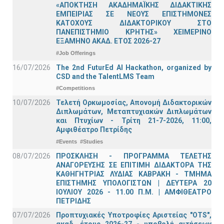
«ΑΠΟΚΤΗΣΗ ΑΚΑΔΗΜΑΪΚΗΣ ΔΙΔΑΚΤΙΚΗΣ
ΕΜΠΕΙΡΙΑΣ ΣΕ ΝΕΟΥΣ ΕΠΙΣΤΗΜΟΝΕΣ
ΚΑΤΟΧΟΥΣ ΔΙΔΑΚΤΟΡΙΚΟΥ ΣΤΟ
ΠΑΝΕΠΙΣΤΗΜΙΟ ΚΡΗΤΗΣ» ΧΕΙΜΕΡΙΝΟ
ΕΞΑΜΗΝΟ ΑΚΑΔ. ΕΤΟΣ 2026-27
#Job Offerings
16/07/2026
The 2nd FuturEd AI Hackathon, organized by
CSD and the TalentLMS Team
#Competitions
10/07/2026
Τελετή Ορκωμοσίας, Απονομή Διδακτορικών
Διπλωμάτων, Μεταπτυχιακών Διπλωμάτων
και Πτυχίων - Τρίτη 21-7-2026, 11:00,
Αμφιθέατρο Πετρίδης
#Events
#Studies
08/07/2026
ΠΡΟΣΚΛΗΣΗ - ΠΡΟΓΡΑΜΜΑ ΤΕΛΕΤΗΣ
ΑΝΑΓΟΡΕΥΣΗΣ ΣΕ ΕΠΙΤΙΜΗ ΔΙΔΑΚΤΟΡΑ ΤΗΣ
ΚΑΘΗΓΗΤΡΙΑΣ ΛΥΔΙΑΣ ΚΑΒΡΑΚΗ - ΤΜΗΜΑ
ΕΠΙΣΤΗΜΗΣ ΥΠΟΛΟΓΙΣΤΩΝ | ΔΕΥΤΕΡΑ 20
ΙΟΥΛΙΟΥ 2026 - 11.00 Π.Μ. | ΑΜΦΙΘΕΑΤΡΟ
ΠΕΤΡΙΔΗΣ
07/07/2026
Προπτυχιακές Υποτροφίες Αριστείας "OTS",
ακαδ. έτους 2026-27 - υποβολή αιτήσεων