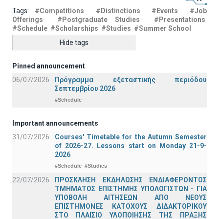
Tags:
#Competitions
#Distinctions
#Events
#Job
Offerings
#Postgraduate Studies
#Presentations
#Schedule
#Scholarships
#Studies
#Summer School
Hide tags
Pinned announcement
06/07/2026
Πρόγραμμα εξεταστικής περιόδου
Σεπτεμβρίου 2026
#Schedule
Important announcements
31/07/2026
Courses' Timetable for the Autumn Semester
of 2026-27. Lessons start on Monday 21-9-
2026
#Schedule
#Studies
22/07/2026
ΠΡΟΣΚΛΗΣΗ ΕΚΔΗΛΩΣΗΣ ΕΝΔΙΑΦΕΡΟΝΤΟΣ
ΤΜΗΜΑΤΟΣ ΕΠΙΣΤΗΜΗΣ ΥΠΟΛΟΓΙΣΤΩΝ - ΓΙΑ
ΥΠΟΒΟΛΗ ΑΙΤΗΣΕΩΝ ΑΠΟ ΝΕΟΥΣ
ΕΠΙΣΤΗΜΟΝΕΣ ΚΑΤΟΧΟΥΣ ΔΙΔΑΚΤΟΡΙΚΟΥ
ΣΤΟ ΠΛΑΙΣΙΟ ΥΛΟΠΟΙΗΣΗΣ ΤΗΣ ΠΡΑΞΗΣ