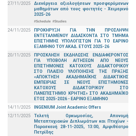
27/11/2025
Διενέργεια αξιολογήσεων προσφερόμενων
μαθημάτων από τους φοιτητές - Χειμερινό
2025-26
#Schedule
#Studies
24/11/2025
ΠΡΟΚΗΡΥΞΗ ΓΙΑ ΤΗΝ ΠΡΟΣΛΗΨΗ
ΕΝΤΕΤΑΛΜΕΝΟΥ ΔΙΔΑΣΚΟΝΤΑ ΣΤΟ ΤΜΗΜΑ
ΕΠΙΣΤΗΜΗΣ ΥΠΟΛΟΓΙΣΤΩΝ ΓΙΑ ΤΟ ΕΑΡΙΝΟ
ΕΞΑΜΗΝΟ ΤΟΥ ΑΚΑΔ. ΕΤΟΥΣ 2025-26
20/11/2025
ΠΡΟΣΚΛΗΣΗ ΕΚΔΗΛΩΣΗΣ ΕΝΔΙΑΦΕΡΟΝΤΟΣ
ΓΙΑ ΥΠΟΒΟΛΗ ΑΙΤΗΣΕΩΝ ΑΠΟ ΝΕΟΥΣ
ΕΠΙΣΤΗΜΟΝΕΣ ΚΑΤΟΧΟΥΣ ΔΙΔΑΚΤΟΡΙΚΟΥ
ΣΤΟ ΠΛΑΙΣΙΟ ΥΛΟΠΟΙΗΣΗΣ ΤΗΣ ΠΡΑΞΗΣ
«ΑΠΟΚΤΗΣΗ ΑΚΑΔΗΜΑΪΚΗΣ ΔΙΔΑΚΤΙΚΗΣ
ΕΜΠΕΙΡΙΑΣ ΣΕ ΝΕΟΥΣ ΕΠΙΣΤΗΜΟΝΕΣ
ΚΑΤΟΧΟΥΣ ΔΙΔΑΚΤΟΡΙΚΟΥ ΣΤΟ
ΠΑΝΕΠΙΣΤΗΜΙΟ ΚΡΗΤΗΣ» ΣΤΟ ΑΚΑΔΗΜΑΪΚΟ
ΕΤΟΣ 2025-2026 - ΕΑΡΙΝΟ ΕΞΑΜΗΝΟ
14/11/2025
INGENIUM Joint Academic Offers
12/11/2025
Τελετή Ορκωμοσίας, Απονομή
Μεταπτυχιακών Διπλωμάτων και Πτυχίων -
Παρασκευή 28-11-2025, 13:00, Αμφιθέατρο
Πετρίδης