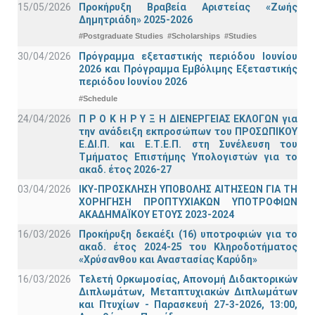
15/05/2026
Προκήρυξη Βραβεία Αριστείας «Ζωής
Δημητριάδη» 2025-2026
#Postgraduate Studies
#Scholarships
#Studies
30/04/2026
Πρόγραμμα εξεταστικής περιόδου Ιουνίου
2026 και Πρόγραμμα Εμβόλιμης Εξεταστικής
περιόδου Ιουνίου 2026
#Schedule
24/04/2026
Π Ρ Ο Κ Η Ρ Υ Ξ Η ΔΙΕΝΕΡΓΕΙΑΣ ΕΚΛΟΓΩΝ για
την ανάδειξη εκπροσώπων του ΠΡΟΣΩΠΙΚΟΥ
Ε.ΔΙ.Π. και Ε.Τ.Ε.Π. στη Συνέλευση του
Τμήματος Επιστήμης Υπολογιστών για το
ακαδ. έτος 2026-27
03/04/2026
ΙΚΥ-ΠΡΟΣΚΛΗΣΗ ΥΠΟΒΟΛΗΣ ΑΙΤΗΣΕΩΝ ΓΙΑ ΤΗ
ΧΟΡΗΓΗΣΗ ΠΡΟΠΤΥΧΙΑΚΩΝ ΥΠΟΤΡΟΦΙΩΝ
ΑΚΑΔΗΜΑΪΚΟΥ ΕΤΟΥΣ 2023-2024
16/03/2026
Προκήρυξη δεκαέξι (16) υποτροφιών για το
ακαδ. έτος 2024-25 του Κληροδοτήματος
«Χρύσανθου και Αναστασίας Καρύδη»
16/03/2026
Τελετή Ορκωμοσίας, Απονομή Διδακτορικών
Διπλωμάτων, Μεταπτυχιακών Διπλωμάτων
και Πτυχίων - Παρασκευή 27-3-2026, 13:00,