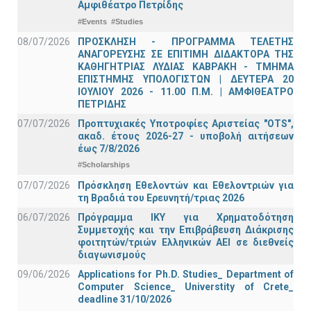
Αμφιθέατρο Πετρίδης
#Events
#Studies
08/07/2026
ΠΡΟΣΚΛΗΣΗ - ΠΡΟΓΡΑΜΜΑ ΤΕΛΕΤΗΣ
ΑΝΑΓΟΡΕΥΣΗΣ ΣΕ ΕΠΙΤΙΜΗ ΔΙΔΑΚΤΟΡΑ ΤΗΣ
ΚΑΘΗΓΗΤΡΙΑΣ ΛΥΔΙΑΣ ΚΑΒΡΑΚΗ - ΤΜΗΜΑ
ΕΠΙΣΤΗΜΗΣ ΥΠΟΛΟΓΙΣΤΩΝ | ΔΕΥΤΕΡΑ 20
ΙΟΥΛΙΟΥ 2026 - 11.00 Π.Μ. | ΑΜΦΙΘΕΑΤΡΟ
ΠΕΤΡΙΔΗΣ
07/07/2026
Προπτυχιακές Υποτροφίες Αριστείας "OTS",
ακαδ. έτους 2026-27 - υποβολή αιτήσεων
έως 7/8/2026
#Scholarships
07/07/2026
Πρόσκληση Εθελοντών και Εθελοντριών για
τη Βραδιά του Ερευνητή/τριας 2026
06/07/2026
Πρόγραμμα ΙΚΥ για Χρηματοδότηση
Συμμετοχής και την Επιβράβευση Διάκρισης
φοιτητών/τριών Ελληνικών ΑΕΙ σε διεθνείς
διαγωνισμούς
09/06/2026
Applications for Ph.D. Studies_ Department of
Computer Science_ Universtity of Crete_
deadline 31/10/2026