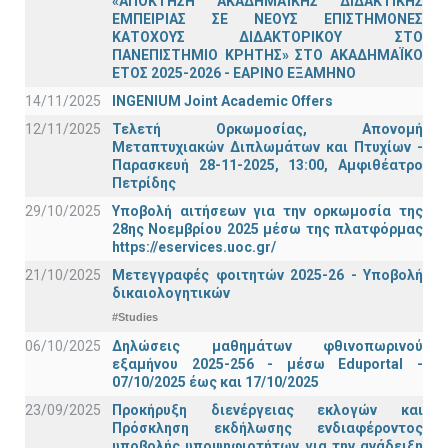
«ΑΠΟΚΤΗΣΗ ΑΚΑΔΗΜΑΪΚΗΣ ΔΙΔΑΚΤΙΚΗΣ
ΕΜΠΕΙΡΙΑΣ ΣΕ ΝΕΟΥΣ ΕΠΙΣΤΗΜΟΝΕΣ
ΚΑΤΟΧΟΥΣ ΔΙΔΑΚΤΟΡΙΚΟΥ ΣΤΟ
ΠΑΝΕΠΙΣΤΗΜΙΟ ΚΡΗΤΗΣ» ΣΤΟ ΑΚΑΔΗΜΑΪΚΟ
ΕΤΟΣ 2025-2026 - ΕΑΡΙΝΟ ΕΞΑΜΗΝΟ
14/11/2025
INGENIUM Joint Academic Offers
12/11/2025
Τελετή Ορκωμοσίας, Απονομή
Μεταπτυχιακών Διπλωμάτων και Πτυχίων -
Παρασκευή 28-11-2025, 13:00, Αμφιθέατρο
Πετρίδης
29/10/2025
Υποβολή αιτήσεων για την ορκωμοσία της
28ης Νοεμβρίου 2025 μέσω της πλατφόρμας
https://eservices.uoc.gr/
21/10/2025
Μετεγγραφές φοιτητών 2025-26 - Υποβολή
δικαιολογητικών
#Studies
06/10/2025
Δηλώσεις μαθημάτων φθινοπωρινού
εξαμήνου 2025-256 - μέσω Εduportal -
07/10/2025 έως και 17/10/2025
23/09/2025
Προκήρυξη διενέργειας εκλογών και
Πρόσκληση εκδήλωσης ενδιαφέροντος
υποβολής υποψηφιοτήτων για την ανάδειξη