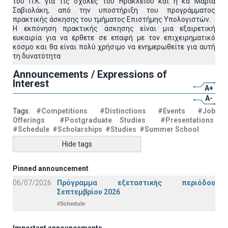
του Π.Κ. για τις σχολές του Ηρακλείου και η κα Μαρία
Σαβιολάκη, από την υποστήριξη του προγράμματος
πρακτικής άσκησης του τμήματος Επιστήμης Υπολογιστών.
Η εκπόνηση πρακτικής άσκησης είναι μια εξαιρετική
ευκαιρία για να έρθετε σε επαφή με τον επιχειρηματικό
κόσμο και θα είναι πολύ χρήσιμο να ενημερωθείτε για αυτή
τη δυνατότητα
Announcements / Expressions of
Interest
A+
A-
Tags:
#Competitions
#Distinctions
#Events
#Job
Offerings
#Postgraduate Studies
#Presentations
#Schedule
#Scholarships
#Studies
#Summer School
Hide tags
Pinned announcement
06/07/2026
Πρόγραμμα εξεταστικής περιόδου
Σεπτεμβρίου 2026
#Schedule
Important announcements