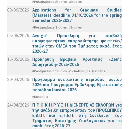
#Postgraduate Studies
#Studies
09/06/2026
Applications for Graduate Studies
(Masters)_deadline 31/10/2026 for the spring
semester 2026-2027
#Postgraduate Studies
#Studies
05/06/2026
Ανοιχτή Πρόσκληση για υποβολή
υποψηφιοτήτων εκπροσώπησης φοιτητών/
τριών στην ΟΜΕΑ του Τμήματος-ακαδ. έτος
2026-27
15/05/2026
Προκήρυξη Βραβεία Αριστείας «Ζωής
Δημητριάδη» 2025-2026
#Postgraduate Studies
#Scholarships
#Studies
30/04/2026
Πρόγραμμα εξεταστικής περιόδου Ιουνίου
2026 και Πρόγραμμα Εμβόλιμης Εξεταστικής
περιόδου Ιουνίου 2026
#Schedule
24/04/2026
Π Ρ Ο Κ Η Ρ Υ Ξ Η ΔΙΕΝΕΡΓΕΙΑΣ ΕΚΛΟΓΩΝ για
την ανάδειξη εκπροσώπων του ΠΡΟΣΩΠΙΚΟΥ
Ε.ΔΙ.Π. και Ε.Τ.Ε.Π. στη Συνέλευση του
Τμήματος Επιστήμης Υπολογιστών για το
ακαδ. έτος 2026-27