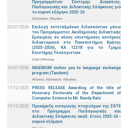
Προγραμμάτων Σύντομης Διάρκειας,
Παιδαγωγικής και Διδακτικής Επάρκειας για
το εαρινό εξάμηνο 2025-26
#Schedule
#Studies
22/01/2026
Επιλογή εντεταλμένων διδασκόντων μέσω
του Προγράμματος Ακαδημαϊκής Διδακτικής
Εμπειρίας σε νέους επιστήμονες κατόχους
διδακτορικού στο Πανεπιστήμιο Κρήτης
(2025-2026), ΚΑ 12218 για το Τμήμα
Επιστήμης Υπολογιστών.
#Job Offerings
16/01/2026
INGENIUM invites you to language exchange
program (Tandem)
#Events
#Schedule
#Studies
17/12/2025
PRESS RELEASE Awarding of the title of
Honorary Doctorate of the Department of
Computer Science to Mr. Randy Katz
15/12/2025
Προκήρυξη εισαγωγής πτυχιούχων της ΣΘΤΕ
στο Πρόγραμμα Παιδαγωγικής και
Διδακτικής Επάρκειας ακαδ. έτους 2025-26 -
εαρινό εξάμηνο