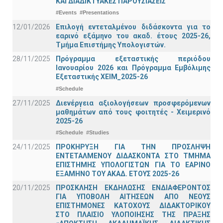
ΚΑΙ ΔΙΑΔΙΚΤΥΑΚΕΣ ΠΑΡΟΥΣΙΑΣΕΙΣ
#Events
#Presentations
12/01/2026
Επιλογή εντεταλμένου διδάσκοντα για το
εαρινό εξάμηνο του ακαδ. έτους 2025-26,
Τμήμα Επιστήμης Υπολογιστών.
28/11/2025
Πρόγραμμα εξεταστικής περιόδου
Ιανουαρίου 2026 και Πρόγραμμα Εμβόλιμης
Εξεταστικής ΧΕΙΜ_2025-26
#Schedule
27/11/2025
Διενέργεια αξιολογήσεων προσφερόμενων
μαθημάτων από τους φοιτητές - Χειμερινό
2025-26
#Schedule
#Studies
24/11/2025
ΠΡΟΚΗΡΥΞΗ ΓΙΑ ΤΗΝ ΠΡΟΣΛΗΨΗ
ΕΝΤΕΤΑΛΜΕΝΟΥ ΔΙΔΑΣΚΟΝΤΑ ΣΤΟ ΤΜΗΜΑ
ΕΠΙΣΤΗΜΗΣ ΥΠΟΛΟΓΙΣΤΩΝ ΓΙΑ ΤΟ ΕΑΡΙΝΟ
ΕΞΑΜΗΝΟ ΤΟΥ ΑΚΑΔ. ΕΤΟΥΣ 2025-26
20/11/2025
ΠΡΟΣΚΛΗΣΗ ΕΚΔΗΛΩΣΗΣ ΕΝΔΙΑΦΕΡΟΝΤΟΣ
ΓΙΑ ΥΠΟΒΟΛΗ ΑΙΤΗΣΕΩΝ ΑΠΟ ΝΕΟΥΣ
ΕΠΙΣΤΗΜΟΝΕΣ ΚΑΤΟΧΟΥΣ ΔΙΔΑΚΤΟΡΙΚΟΥ
ΣΤΟ ΠΛΑΙΣΙΟ ΥΛΟΠΟΙΗΣΗΣ ΤΗΣ ΠΡΑΞΗΣ