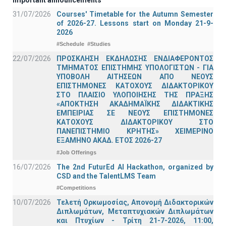
31/07/2026
Courses' Timetable for the Autumn Semester
of 2026-27. Lessons start on Monday 21-9-
2026
#Schedule
#Studies
22/07/2026
ΠΡΟΣΚΛΗΣΗ ΕΚΔΗΛΩΣΗΣ ΕΝΔΙΑΦΕΡΟΝΤΟΣ
ΤΜΗΜΑΤΟΣ ΕΠΙΣΤΗΜΗΣ ΥΠΟΛΟΓΙΣΤΩΝ - ΓΙΑ
ΥΠΟΒΟΛΗ ΑΙΤΗΣΕΩΝ ΑΠΟ ΝΕΟΥΣ
ΕΠΙΣΤΗΜΟΝΕΣ ΚΑΤΟΧΟΥΣ ΔΙΔΑΚΤΟΡΙΚΟΥ
ΣΤΟ ΠΛΑΙΣΙΟ ΥΛΟΠΟΙΗΣΗΣ ΤΗΣ ΠΡΑΞΗΣ
«ΑΠΟΚΤΗΣΗ ΑΚΑΔΗΜΑΪΚΗΣ ΔΙΔΑΚΤΙΚΗΣ
ΕΜΠΕΙΡΙΑΣ ΣΕ ΝΕΟΥΣ ΕΠΙΣΤΗΜΟΝΕΣ
ΚΑΤΟΧΟΥΣ ΔΙΔΑΚΤΟΡΙΚΟΥ ΣΤΟ
ΠΑΝΕΠΙΣΤΗΜΙΟ ΚΡΗΤΗΣ» ΧΕΙΜΕΡΙΝΟ
ΕΞΑΜΗΝΟ ΑΚΑΔ. ΕΤΟΣ 2026-27
#Job Offerings
16/07/2026
The 2nd FuturEd AI Hackathon, organized by
CSD and the TalentLMS Team
#Competitions
10/07/2026
Τελετή Ορκωμοσίας, Απονομή Διδακτορικών
Διπλωμάτων, Μεταπτυχιακών Διπλωμάτων
και Πτυχίων - Τρίτη 21-7-2026, 11:00,