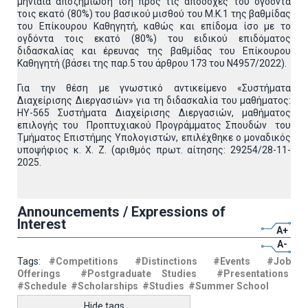
μηνιαία αποζημίωση ίση προς τις αποδοχές του ογδόντα
τοις εκατό (80%) του βασικού μισθού του Μ.Κ.1 της βαθμίδας
του Επίκουρου Καθηγητή, καθώς και επίδομα ίσο με το
ογδόντα τοις εκατό (80%) του ειδικού επιδόματος
διδασκαλίας και έρευνας της βαθμίδας του Επίκουρου
Καθηγητή (βάσει της παρ.5 του άρθρου 173 του Ν4957/2022).
Για την θέση με γνωστικό αντικείμενο «Συστήματα
Διαχείρισης Διεργασιών» για τη διδασκαλία του μαθήματος:
ΗΥ-565 Συστήματα Διαχείρισης Διεργασιών, μαθήματος
επιλογής του Προπτυχιακού Προγράμματος Σπουδών του
Τμήματος Επιστήμης Υπολογιστών, επιλέχθηκε ο μοναδικός
υποψήφιος κ. Χ. Ζ. (αριθμός πρωτ. αίτησης: 29254/28-11-
2025.
Announcements / Expressions of
Interest
A+
A-
Tags:
#Competitions
#Distinctions
#Events
#Job
Offerings
#Postgraduate Studies
#Presentations
#Schedule
#Scholarships
#Studies
#Summer School
Hide tags