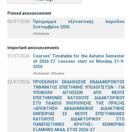
Pinned announcement
06/07/2026
Πρόγραμμα εξεταστικής περιόδου
Σεπτεμβρίου 2026
#Schedule
Important announcements
31/07/2026
Courses' Timetable for the Autumn Semester
of 2026-27. Lessons start on Monday 21-9-
2026
#Schedule
#Studies
22/07/2026
ΠΡΟΣΚΛΗΣΗ ΕΚΔΗΛΩΣΗΣ ΕΝΔΙΑΦΕΡΟΝΤΟΣ
ΤΜΗΜΑΤΟΣ ΕΠΙΣΤΗΜΗΣ ΥΠΟΛΟΓΙΣΤΩΝ - ΓΙΑ
ΥΠΟΒΟΛΗ ΑΙΤΗΣΕΩΝ ΑΠΟ ΝΕΟΥΣ
ΕΠΙΣΤΗΜΟΝΕΣ ΚΑΤΟΧΟΥΣ ΔΙΔΑΚΤΟΡΙΚΟΥ
ΣΤΟ ΠΛΑΙΣΙΟ ΥΛΟΠΟΙΗΣΗΣ ΤΗΣ ΠΡΑΞΗΣ
«ΑΠΟΚΤΗΣΗ ΑΚΑΔΗΜΑΪΚΗΣ ΔΙΔΑΚΤΙΚΗΣ
ΕΜΠΕΙΡΙΑΣ ΣΕ ΝΕΟΥΣ ΕΠΙΣΤΗΜΟΝΕΣ
ΚΑΤΟΧΟΥΣ ΔΙΔΑΚΤΟΡΙΚΟΥ ΣΤΟ
ΠΑΝΕΠΙΣΤΗΜΙΟ ΚΡΗΤΗΣ» ΧΕΙΜΕΡΙΝΟ
ΕΞΑΜΗΝΟ ΑΚΑΔ. ΕΤΟΣ 2026-27