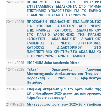
24/11/2025
ΠΡΟΚΗΡΥΞΗ ΓΙΑ ΤΗΝ ΠΡΟΣΛΗΨΗ
ΕΝΤΕΤΑΛΜΕΝΟΥ ΔΙΔΑΣΚΟΝΤΑ ΣΤΟ ΤΜΗΜΑ
ΕΠΙΣΤΗΜΗΣ ΥΠΟΛΟΓΙΣΤΩΝ ΓΙΑ ΤΟ ΕΑΡΙΝΟ
ΕΞΑΜΗΝΟ ΤΟΥ ΑΚΑΔ. ΕΤΟΥΣ 2025-26
20/11/2025
ΠΡΟΣΚΛΗΣΗ ΕΚΔΗΛΩΣΗΣ ΕΝΔΙΑΦΕΡΟΝΤΟΣ
ΓΙΑ ΥΠΟΒΟΛΗ ΑΙΤΗΣΕΩΝ ΑΠΟ ΝΕΟΥΣ
ΕΠΙΣΤΗΜΟΝΕΣ ΚΑΤΟΧΟΥΣ ΔΙΔΑΚΤΟΡΙΚΟΥ
ΣΤΟ ΠΛΑΙΣΙΟ ΥΛΟΠΟΙΗΣΗΣ ΤΗΣ ΠΡΑΞΗΣ
«ΑΠΟΚΤΗΣΗ ΑΚΑΔΗΜΑΪΚΗΣ ΔΙΔΑΚΤΙΚΗΣ
ΕΜΠΕΙΡΙΑΣ ΣΕ ΝΕΟΥΣ ΕΠΙΣΤΗΜΟΝΕΣ
ΚΑΤΟΧΟΥΣ ΔΙΔΑΚΤΟΡΙΚΟΥ ΣΤΟ
ΠΑΝΕΠΙΣΤΗΜΙΟ ΚΡΗΤΗΣ» ΣΤΟ ΑΚΑΔΗΜΑΪΚΟ
ΕΤΟΣ 2025-2026 - ΕΑΡΙΝΟ ΕΞΑΜΗΝΟ
14/11/2025
INGENIUM Joint Academic Offers
12/11/2025
Τελετή Ορκωμοσίας, Απονομή
Μεταπτυχιακών Διπλωμάτων και Πτυχίων -
Παρασκευή 28-11-2025, 13:00, Αμφιθέατρο
Πετρίδης
29/10/2025
Υποβολή αιτήσεων για την ορκωμοσία της
28ης Νοεμβρίου 2025 μέσω της πλατφόρμας
https://eservices.uoc.gr/
21/10/2025
Μετεγγραφές φοιτητών 2025-26 - Υποβολή