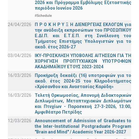
2026 και Πρόγραμμα Εμβόλιμης Εξεταστικής
περιόδου Ιουνίου 2026
#Schedule
24/04/2026
Π Ρ Ο Κ Η Ρ Υ Ξ Η ΔΙΕΝΕΡΓΕΙΑΣ ΕΚΛΟΓΩΝ για
την ανάδειξη εκπροσώπων του ΠΡΟΣΩΠΙΚΟΥ
Ε.ΔΙ.Π. και Ε.Τ.Ε.Π. στη Συνέλευση του
Τμήματος Επιστήμης Υπολογιστών για το
ακαδ. έτος 2026-27
03/04/2026
ΙΚΥ-ΠΡΟΣΚΛΗΣΗ ΥΠΟΒΟΛΗΣ ΑΙΤΗΣΕΩΝ ΓΙΑ ΤΗ
ΧΟΡΗΓΗΣΗ ΠΡΟΠΤΥΧΙΑΚΩΝ ΥΠΟΤΡΟΦΙΩΝ
ΑΚΑΔΗΜΑΪΚΟΥ ΕΤΟΥΣ 2023-2024
16/03/2026
Προκήρυξη δεκαέξι (16) υποτροφιών για το
ακαδ. έτος 2024-25 του Κληροδοτήματος
«Χρύσανθου και Αναστασίας Καρύδη»
16/03/2026
Τελετή Ορκωμοσίας, Απονομή Διδακτορικών
Διπλωμάτων, Μεταπτυχιακών Διπλωμάτων
και Πτυχίων - Παρασκευή 27-3-2026, 13:00,
Αμφιθέατρο Πετρίδης
12/03/2026
Announcement of Admission of Graduates to
the Inter-Institutional Postgraduate Program
"Brain and Mind" / Academic Year 2026-2027