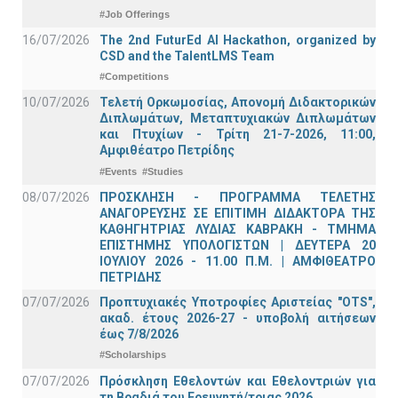
#Job Offerings
16/07/2026
The 2nd FuturEd AI Hackathon, organized by
CSD and the TalentLMS Team
#Competitions
10/07/2026
Τελετή Ορκωμοσίας, Απονομή Διδακτορικών
Διπλωμάτων, Μεταπτυχιακών Διπλωμάτων
και Πτυχίων - Τρίτη 21-7-2026, 11:00,
Αμφιθέατρο Πετρίδης
#Events
#Studies
08/07/2026
ΠΡΟΣΚΛΗΣΗ - ΠΡΟΓΡΑΜΜΑ ΤΕΛΕΤΗΣ
ΑΝΑΓΟΡΕΥΣΗΣ ΣΕ ΕΠΙΤΙΜΗ ΔΙΔΑΚΤΟΡΑ ΤΗΣ
ΚΑΘΗΓΗΤΡΙΑΣ ΛΥΔΙΑΣ ΚΑΒΡΑΚΗ - ΤΜΗΜΑ
ΕΠΙΣΤΗΜΗΣ ΥΠΟΛΟΓΙΣΤΩΝ | ΔΕΥΤΕΡΑ 20
ΙΟΥΛΙΟΥ 2026 - 11.00 Π.Μ. | ΑΜΦΙΘΕΑΤΡΟ
ΠΕΤΡΙΔΗΣ
07/07/2026
Προπτυχιακές Υποτροφίες Αριστείας "OTS",
ακαδ. έτους 2026-27 - υποβολή αιτήσεων
έως 7/8/2026
#Scholarships
07/07/2026
Πρόσκληση Εθελοντών και Εθελοντριών για
τη Βραδιά του Ερευνητή/τριας 2026