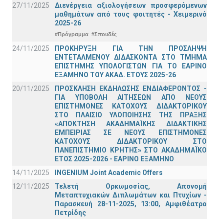
27/11/2025
Διενέργεια αξιολογήσεων προσφερόμενων
μαθημάτων από τους φοιτητές - Χειμερινό
2025-26
#Πρόγραμμα
#Σπουδές
24/11/2025
ΠΡΟΚΗΡΥΞΗ ΓΙΑ ΤΗΝ ΠΡΟΣΛΗΨΗ
ΕΝΤΕΤΑΛΜΕΝΟΥ ΔΙΔΑΣΚΟΝΤΑ ΣΤΟ ΤΜΗΜΑ
ΕΠΙΣΤΗΜΗΣ ΥΠΟΛΟΓΙΣΤΩΝ ΓΙΑ ΤΟ ΕΑΡΙΝΟ
ΕΞΑΜΗΝΟ ΤΟΥ ΑΚΑΔ. ΕΤΟΥΣ 2025-26
20/11/2025
ΠΡΟΣΚΛΗΣΗ ΕΚΔΗΛΩΣΗΣ ΕΝΔΙΑΦΕΡΟΝΤΟΣ -
ΓΙΑ ΥΠΟΒΟΛΗ ΑΙΤΗΣΕΩΝ ΑΠΟ ΝΕΟΥΣ
ΕΠΙΣΤΗΜΟΝΕΣ ΚΑΤΟΧΟΥΣ ΔΙΔΑΚΤΟΡΙΚΟΥ
ΣΤΟ ΠΛΑΙΣΙΟ ΥΛΟΠΟΙΗΣΗΣ ΤΗΣ ΠΡΑΞΗΣ
«ΑΠΟΚΤΗΣΗ ΑΚΑΔΗΜΑΪΚΗΣ ΔΙΔΑΚΤΙΚΗΣ
ΕΜΠΕΙΡΙΑΣ ΣΕ ΝΕΟΥΣ ΕΠΙΣΤΗΜΟΝΕΣ
ΚΑΤΟΧΟΥΣ ΔΙΔΑΚΤΟΡΙΚΟΥ ΣΤΟ
ΠΑΝΕΠΙΣΤΗΜΙΟ ΚΡΗΤΗΣ» ΣΤΟ ΑΚΑΔΗΜΑΪΚΟ
ΕΤΟΣ 2025-2026 - ΕΑΡΙΝΟ ΕΞΑΜΗΝΟ
14/11/2025
INGENIUM Joint Academic Offers
12/11/2025
Τελετή Ορκωμοσίας, Απονομή
Μεταπτυχιακών Διπλωμάτων και Πτυχίων -
Παρασκευή 28-11-2025, 13:00, Αμφιθέατρο
Πετρίδης