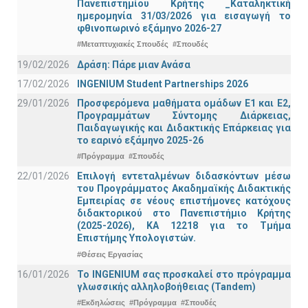
Πανεπιστημίου Κρήτης _Καταληκτική
ημερομηνία 31/03/2026 για εισαγωγή το
φθινοπωρινό εξάμηνο 2026-27
#Μεταπτυχιακές Σπουδές
#Σπουδές
19/02/2026
Δράση: Πάρε μιαν Ανάσα
17/02/2026
INGENIUM Student Partnerships 2026
29/01/2026
Προσφερόμενα μαθήματα ομάδων Ε1 και Ε2,
Προγραμμάτων Σύντομης Διάρκειας,
Παιδαγωγικής και Διδακτικής Επάρκειας για
το εαρινό εξάμηνο 2025-26
#Πρόγραμμα
#Σπουδές
22/01/2026
Επιλογή εντεταλμένων διδασκόντων μέσω
του Προγράμματος Ακαδημαϊκής Διδακτικής
Εμπειρίας σε νέους επιστήμονες κατόχους
διδακτορικού στο Πανεπιστήμιο Κρήτης
(2025-2026), ΚΑ 12218 για το Τμήμα
Επιστήμης Υπολογιστών.
#Θέσεις Εργασίας
16/01/2026
Το INGENIUM σας προσκαλεί στο πρόγραμμα
γλωσσικής αλληλοβοήθειας (Tandem)
#Εκδηλώσεις
#Πρόγραμμα
#Σπουδές