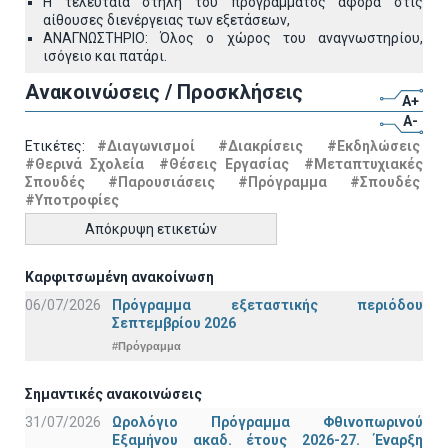
Η τελευταία στήλη του προγράμματος αφορά στις
αίθουσες διενέργειας των εξετάσεων,
ΑΝΑΓΝΩΣΤΗΡΙΟ: Όλος ο χώρος του αναγνωστηρίου,
ισόγειο και πατάρι.
Ανακοινώσεις / Προσκλήσεις
A+
A-
Ετικέτες:
#Διαγωνισμοί
#Διακρίσεις
#Εκδηλώσεις
#Θερινά Σχολεία
#Θέσεις Εργασίας
#Μεταπτυχιακές
Σπουδές
#Παρουσιάσεις
#Πρόγραμμα
#Σπουδές
#Υποτροφίες
Απόκρυψη ετικετών
Καρφιτσωμένη ανακοίνωση
06/07/2026
Πρόγραμμα εξεταστικής περιόδου
Σεπτεμβρίου 2026
#Πρόγραμμα
Σημαντικές ανακοινώσεις
31/07/2026
Ωρολόγιο Πρόγραμμα Φθινοπωρινού
Εξαμήνου ακαδ. έτους 2026-27. Έναρξη