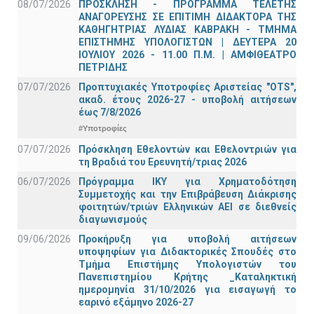
08/07/2026
ΠΡΟΣΚΛΗΣΗ - ΠΡΟΓΡΑΜΜΑ ΤΕΛΕΤΗΣ
ΑΝΑΓΟΡΕΥΣΗΣ ΣΕ ΕΠΙΤΙΜΗ ΔΙΔΑΚΤΟΡΑ ΤΗΣ
ΚΑΘΗΓΗΤΡΙΑΣ ΛΥΔΙΑΣ ΚΑΒΡΑΚΗ - ΤΜΗΜΑ
ΕΠΙΣΤΗΜΗΣ ΥΠΟΛΟΓΙΣΤΩΝ | ΔΕΥΤΕΡΑ 20
ΙΟΥΛΙΟΥ 2026 - 11.00 Π.Μ. | ΑΜΦΙΘΕΑΤΡΟ
ΠΕΤΡΙΔΗΣ
07/07/2026
Προπτυχιακές Υποτροφίες Αριστείας "OTS",
ακαδ. έτους 2026-27 - υποβολή αιτήσεων
έως 7/8/2026
#Υποτροφίες
07/07/2026
Πρόσκληση Εθελοντών και Εθελοντριών για
τη Βραδιά του Ερευνητή/τριας 2026
06/07/2026
Πρόγραμμα ΙΚΥ για Χρηματοδότηση
Συμμετοχής και την Επιβράβευση Διάκρισης
φοιτητών/τριών Ελληνικών ΑΕΙ σε διεθνείς
διαγωνισμούς
09/06/2026
Προκήρυξη για υποβολή αιτήσεων
υποψηφίων για Διδακτορικές Σπουδές στο
Τμήμα Eπιστήμης Υπολογιστών του
Πανεπιστημίου Κρήτης _Καταληκτική
ημερομηνία 31/10/2026 για εισαγωγή το
εαρινό εξάμηνο 2026-27