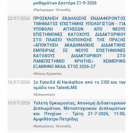
μαθημάτων Δευτέρα 21-9-2026
#Πρόγραμμα
#Σπουδές
22/07/2026
ΠΡΟΣΚΛΗΣΗ ΕΚΔΗΛΩΣΗΣ ΕΝΔΙΑΦΕΡΟΝΤΟΣ
ΤΜΗΜΑΤΟΣ ΕΠΙΣΤΗΜΗΣ ΥΠΟΛΟΓΙΣΤΩΝ - ΓΙΑ
ΥΠΟΒΟΛΗ ΑΙΤΗΣΕΩΝ ΑΠΟ ΝΕΟΥΣ
ΕΠΙΣΤΗΜΟΝΕΣ ΚΑΤΟΧΟΥΣ ΔΙΔΑΚΤΟΡΙΚΟΥ
ΣΤΟ ΠΛΑΙΣΙΟ ΥΛΟΠΟΙΗΣΗΣ ΤΗΣ ΠΡΑΞΗΣ
«ΑΠΟΚΤΗΣΗ ΑΚΑΔΗΜΑΪΚΗΣ ΔΙΔΑΚΤΙΚΗΣ
ΕΜΠΕΙΡΙΑΣ ΣΕ ΝΕΟΥΣ ΕΠΙΣΤΗΜΟΝΕΣ
ΚΑΤΟΧΟΥΣ ΔΙΔΑΚΤΟΡΙΚΟΥ ΣΤΟ
ΠΑΝΕΠΙΣΤΗΜΙΟ ΚΡΗΤΗΣ» ΧΕΙΜΕΡΙΝΟ
ΕΞΑΜΗΝΟ ΑΚΑΔ. ΕΤΟΣ 2026-27
#Θέσεις Εργασίας
16/07/2026
2o FuturEd AI Hackathon από το CSD και την
ομάδα του TalentLMS
#Διαγωνισμοί
10/07/2026
Τελετή Ορκωμοσίας, Απονομή Διδακτορικών
Διπλωμάτων, Μεταπτυχιακών Διπλωμάτων
και Πτυχίων - Τρίτη 21-7-2026, 11:00,
Αμφιθέατρο Πετρίδης
#Εκδηλώσεις
#Σπουδές