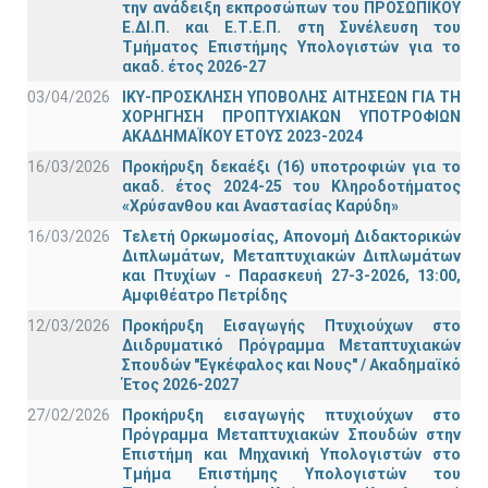
την ανάδειξη εκπροσώπων του ΠΡΟΣΩΠΙΚΟΥ
Ε.ΔΙ.Π. και Ε.Τ.Ε.Π. στη Συνέλευση του
Τμήματος Επιστήμης Υπολογιστών για το
ακαδ. έτος 2026-27
03/04/2026
ΙΚΥ-ΠΡΟΣΚΛΗΣΗ ΥΠΟΒΟΛΗΣ ΑΙΤΗΣΕΩΝ ΓΙΑ ΤΗ
ΧΟΡΗΓΗΣΗ ΠΡΟΠΤΥΧΙΑΚΩΝ ΥΠΟΤΡΟΦΙΩΝ
ΑΚΑΔΗΜΑΪΚΟΥ ΕΤΟΥΣ 2023-2024
16/03/2026
Προκήρυξη δεκαέξι (16) υποτροφιών για το
ακαδ. έτος 2024-25 του Κληροδοτήματος
«Χρύσανθου και Αναστασίας Καρύδη»
16/03/2026
Τελετή Ορκωμοσίας, Απονομή Διδακτορικών
Διπλωμάτων, Μεταπτυχιακών Διπλωμάτων
και Πτυχίων - Παρασκευή 27-3-2026, 13:00,
Αμφιθέατρο Πετρίδης
12/03/2026
Προκήρυξη Εισαγωγής Πτυχιούχων στο
Διιδρυματικό Πρόγραμμα Μεταπτυχιακών
Σπουδών "Εγκέφαλος και Νους" / Ακαδημαϊκό
Έτος 2026-2027
27/02/2026
Προκήρυξη εισαγωγής πτυχιούχων στo
Πρόγραμμα Μεταπτυχιακών Σπουδών στην
Επιστήμη και Μηχανική Υπολογιστών στο
Τμήμα Eπιστήμης Υπολογιστών του