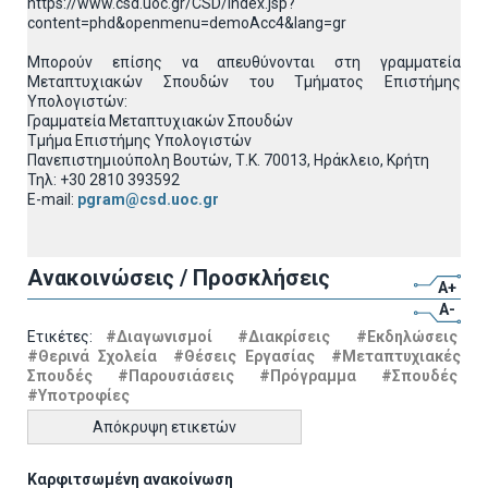
https://www.csd.uoc.gr/CSD/index.jsp?
content=phd&openmenu=demoAcc4&lang=gr
Μπορούν επίσης να απευθύνονται στη γραμματεία
Μεταπτυχιακών Σπουδών του Τμήματος Επιστήμης
Υπολογιστών:
Γραμματεία Μεταπτυχιακών Σπουδών
Τμήμα Επιστήμης Υπολογιστών
Πανεπιστημιούπολη Βουτών, Τ.Κ. 70013, Ηράκλειο, Κρήτη
Τηλ: +30 2810 393592
E-mail:
pgram@csd.uoc.gr
Ανακοινώσεις / Προσκλήσεις
A+
A-
Ετικέτες:
#Διαγωνισμοί
#Διακρίσεις
#Εκδηλώσεις
#Θερινά Σχολεία
#Θέσεις Εργασίας
#Μεταπτυχιακές
Σπουδές
#Παρουσιάσεις
#Πρόγραμμα
#Σπουδές
#Υποτροφίες
Απόκρυψη ετικετών
Καρφιτσωμένη ανακοίνωση