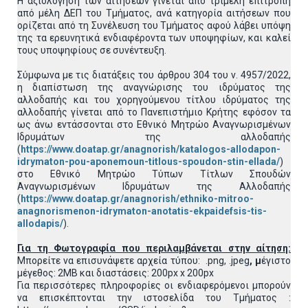
H αξιολόγηση των αιτήσεων γίνεται από τριμελή επιτροπή
από μέλη ΔΕΠ του Τμήματος, ανά κατηγορία αιτήσεων που
ορίζεται από τη Συνέλευση του Τμήματος αφού λάβει υπόψη
της τα ερευνητικά ενδιαφέροντα των υποψηφίων, και καλεί
τους υποψηφίους σε συνέντευξη.
Σύμφωνα με τις διατάξεις του άρθρου 304 του ν. 4957/2022,
η διαπίστωση της αναγνώρισης του ιδρύματος της
αλλοδαπής και του χορηγούμενου τίτλου ιδρύματος της
αλλοδαπής γίνεται από το Πανεπιστήμιο Κρήτης εφόσον τα
ως άνω εντάσσονται στο Εθνικό Μητρώο Αναγνωρισμένων
Ιδρυμάτων της αλλοδαπής
(
https://www.doatap.gr/anagnorish/katalogos-allodapon-
idrymaton-pou-aponemoun-titlous-spoudon-stin-ellada/
)
στο Εθνικό Μητρώο Τύπων Τίτλων Σπουδών
Αναγνωρισμένων Ιδρυμάτων της Αλλοδαπής
(
https://www.doatap.gr/anagnorish/ethniko-mitroo-
anagnorismenon-idrymaton-anotatis-ekpaidefsis-tis-
allodapis/
).
Για τη Φωτογραφία που περιλαμβάνεται στην αίτηση:
Μπορείτε να επισυνάψετε αρχεία τύπου: .png, .jpeg
, μ
έγιστο
μέγεθος: 2MB και διαστάσεις: 200px x 200px
Για περισσότερες πληροφορίες οι ενδιαφερόμενοι μπορούν
να επισκέπτονται την ιστοσελίδα του Τμήματος :