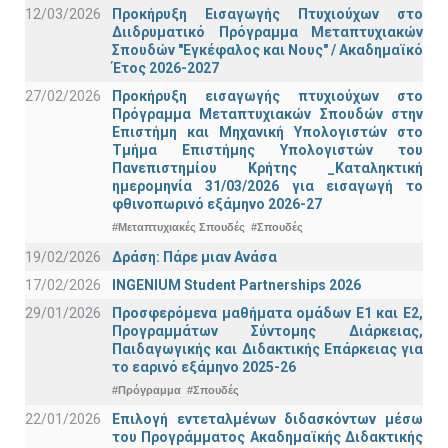
12/03/2026
Προκήρυξη Εισαγωγής Πτυχιούχων στο
Διιδρυματικό Πρόγραμμα Μεταπτυχιακών
Σπουδών "Εγκέφαλος και Νους" / Ακαδημαϊκό
Έτος 2026-2027
27/02/2026
Προκήρυξη εισαγωγής πτυχιούχων στo
Πρόγραμμα Μεταπτυχιακών Σπουδών στην
Επιστήμη και Μηχανική Υπολογιστών στο
Τμήμα Eπιστήμης Υπολογιστών του
Πανεπιστημίου Κρήτης _Καταληκτική
ημερομηνία 31/03/2026 για εισαγωγή το
φθινοπωρινό εξάμηνο 2026-27
#Μεταπτυχιακές Σπουδές
#Σπουδές
19/02/2026
Δράση: Πάρε μιαν Ανάσα
17/02/2026
INGENIUM Student Partnerships 2026
29/01/2026
Προσφερόμενα μαθήματα ομάδων Ε1 και Ε2,
Προγραμμάτων Σύντομης Διάρκειας,
Παιδαγωγικής και Διδακτικής Επάρκειας για
το εαρινό εξάμηνο 2025-26
#Πρόγραμμα
#Σπουδές
22/01/2026
Επιλογή εντεταλμένων διδασκόντων μέσω
του Προγράμματος Ακαδημαϊκής Διδακτικής