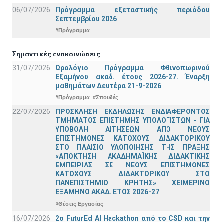
06/07/2026
Πρόγραμμα εξεταστικής περιόδου
Σεπτεμβρίου 2026
#Πρόγραμμα
Σημαντικές ανακοινώσεις
31/07/2026
Ωρολόγιο Πρόγραμμα Φθινοπωρινού
Εξαμήνου ακαδ. έτους 2026-27. Έναρξη
μαθημάτων Δευτέρα 21-9-2026
#Πρόγραμμα
#Σπουδές
22/07/2026
ΠΡΟΣΚΛΗΣΗ ΕΚΔΗΛΩΣΗΣ ΕΝΔΙΑΦΕΡΟΝΤΟΣ
ΤΜΗΜΑΤΟΣ ΕΠΙΣΤΗΜΗΣ ΥΠΟΛΟΓΙΣΤΩΝ - ΓΙΑ
ΥΠΟΒΟΛΗ ΑΙΤΗΣΕΩΝ ΑΠΟ ΝΕΟΥΣ
ΕΠΙΣΤΗΜΟΝΕΣ ΚΑΤΟΧΟΥΣ ΔΙΔΑΚΤΟΡΙΚΟΥ
ΣΤΟ ΠΛΑΙΣΙΟ ΥΛΟΠΟΙΗΣΗΣ ΤΗΣ ΠΡΑΞΗΣ
«ΑΠΟΚΤΗΣΗ ΑΚΑΔΗΜΑΪΚΗΣ ΔΙΔΑΚΤΙΚΗΣ
ΕΜΠΕΙΡΙΑΣ ΣΕ ΝΕΟΥΣ ΕΠΙΣΤΗΜΟΝΕΣ
ΚΑΤΟΧΟΥΣ ΔΙΔΑΚΤΟΡΙΚΟΥ ΣΤΟ
ΠΑΝΕΠΙΣΤΗΜΙΟ ΚΡΗΤΗΣ» ΧΕΙΜΕΡΙΝΟ
ΕΞΑΜΗΝΟ ΑΚΑΔ. ΕΤΟΣ 2026-27
#Θέσεις Εργασίας
16/07/2026
2o FuturEd AI Hackathon από το CSD και την