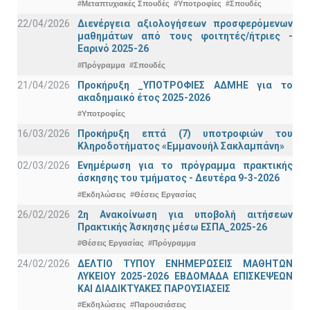
#Μεταπτυχιακές Σπουδές
#Υποτροφίες
#Σπουδές
22/04/2026
Διενέργεια αξιολογήσεων προσφερόμενων
μαθημάτων από τους φοιτητές/ήτριες -
Εαρινό 2025-26
#Πρόγραμμα
#Σπουδές
21/04/2026
Προκήρυξη _ΥΠΟΤΡΟΦΙΕΣ ΑΔΜΗΕ για το
ακαδημαικό έτος 2025-2026
#Υποτροφίες
16/03/2026
Προκήρυξη επτά (7) υποτροφιών του
Κληροδοτήματος «Εμμανουήλ Σακλαμπάνη»
02/03/2026
Ενημέρωση για το πρόγραμμα πρακτικής
άσκησης του τμήματος - Δευτέρα 9-3-2026
#Εκδηλώσεις
#Θέσεις Εργασίας
26/02/2026
2η Ανακοίνωση για υποβολή αιτήσεων
Πρακτικής Άσκησης μέσω ΕΣΠΑ_2025-26
#Θέσεις Εργασίας
#Πρόγραμμα
24/02/2026
ΔΕΛΤΙΟ ΤΥΠΟΥ ΕΝΗΜΕΡΩΣΕΙΣ ΜΑΘΗΤΩΝ
ΛΥΚΕΙΟΥ 2025-2026 ΕΒΔΟΜΑΔΑ ΕΠΙΣΚΕΨΕΩΝ
ΚΑΙ ΔΙΑΔΙΚΤΥΑΚΕΣ ΠΑΡΟΥΣΙΑΣΕΙΣ
#Εκδηλώσεις
#Παρουσιάσεις