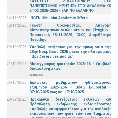
ΚΑΤΟΧΟΥΣ ΔΙΔΑΚΤΟΡΙΚΟΥ ΣΤΟ
ΠΑΝΕΠΙΣΤΗΜΙΟ ΚΡΗΤΗΣ» ΣΤΟ ΑΚΑΔΗΜΑΪΚΟ
ΕΤΟΣ 2025-2026 - ΕΑΡΙΝΟ ΕΞΑΜΗΝΟ
14/11/2025
INGENIUM Joint Academic Offers
12/11/2025
Τελετή Ορκωμοσίας, Απονομή
Μεταπτυχιακών Διπλωμάτων και Πτυχίων -
Παρασκευή 28-11-2025, 13:00, Αμφιθέατρο
Πετρίδης
29/10/2025
Υποβολή αιτήσεων για την ορκωμοσία της
28ης Νοεμβρίου 2025 μέσω της πλατφόρμας
https://eservices.uoc.gr/
21/10/2025
Μετεγγραφές φοιτητών 2025-26 - Υποβολή
δικαιολογητικών
#Σπουδές
06/10/2025
Δηλώσεις μαθημάτων φθινοπωρινού
εξαμήνου 2025-256 - μέσω Εduportal -
07/10/2025 έως και 17/10/2025
23/09/2025
Προκήρυξη διενέργειας εκλογών και
Πρόσκληση εκδήλωσης ενδιαφέροντος
υποβολής υποψηφιοτήτων για την ανάδειξη
εκπροσώπων των φοιτητών του Τμήματος