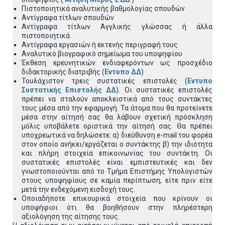
Πιστοποιητικά αναλυτικής βαθμολογίας σπουδών
Αντίγραφα τίτλων σπουδών
Αντίγραφα τίτλων Αγγλικής γλώσσας ή άλλα
πιστοποιητικά
Αντίγραφα εργασιών ή εκτενής περιγραφή τους
Αναλυτικό βιογραφικό σημείωμα του υποψηφίου
Έκθεση ερευνητικών ενδιαφερόντων ως προσχέδιο
διδακτορικής διατριβής (
Εντυπο ΔΔ
)
Τουλάχιστον τρεις συστατικές επιστολές (
Εντυπο
Συστατικής Επιστολής ΔΔ
). Οι συστατικές επιστολές
πρέπει να σταλούν αποκλειστικά από τους συντάκτες
τους μέσα από την εφαρμογή. Τα άτομα που θα προτείνετε
μέσα στην αίτησή σας θα λάβουν σχετική πρόσκληση
μόλις υποβάλετε οριστικά την αίτησή σας. Θα πρέπει
υποχρεωτικά να δηλώσετε: α) διεύθυνση e-mail του φορέα
στον οποίο ανήκει/εργάζεται ο συντάκτης β) την ιδιότητα
και πλήρη στοιχεία επικοινωνίας του συντάκτη. Οι
συστατικές επιστολές είναι εμπιστευτικές και δεν
γνωστοποιούνται από το Τμήμα Επιστήμης Υπολογιστών
στους υποψηφίους σε καμία περίπτωση, είτε πριν είτε
μετά την ενδεχόμενη εισδοχή τους.
Οποιαδήποτε επικουρικά στοιχεία που κρίνουν οι
υποψήφιοι ότι θα βοηθήσουν στην πληρέστερη
αξιολόγηση της αίτησης τους.