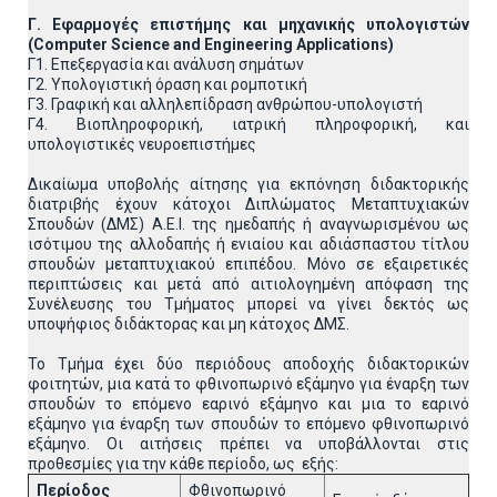
Γ. Εφαρμογές επιστήμης και μηχανικής υπολογιστών
(Computer
Science
and
Engineering
Applications
)
Γ1. Επεξεργασία και ανάλυση σημάτων
Γ2. Υπολογιστική όραση και ρομποτική
Γ3. Γραφική και αλληλεπίδραση ανθρώπου-υπολογιστή
Γ4. Βιοπληροφορική, ιατρική πληροφορική, και
υπολογιστικές νευροεπιστήμες
Δικαίωμα υποβολής αίτησης για εκπόνηση διδακτορικής
διατριβής έχουν κάτοχοι Διπλώματος Μεταπτυχιακών
Σπουδών (ΔΜΣ) Α.Ε.Ι. της ημεδαπής ή αναγνωρισμένου ως
ισότιμου της αλλοδαπής ή ενιαίου και αδιάσπαστου τίτλου
σπουδών μεταπτυχιακού επιπέδου. Μόνο σε εξαιρετικές
περιπτώσεις και μετά από αιτιολογημένη απόφαση της
Συνέλευσης του Τμήματος μπορεί να γίνει δεκτός ως
υποψήφιος διδάκτορας και μη κάτοχος ΔΜΣ.
Το Τμήμα έχει δύο περιόδους αποδοχής διδακτορικών
φοιτητών, μια κατά το φθινοπωρινό εξάμηνο για έναρξη των
σπουδών το επόμενο εαρινό εξάμηνο και μια το εαρινό
εξάμηνο για έναρξη των σπουδών το επόμενο φθινοπωρινό
εξάμηνο. Οι αιτήσεις πρέπει να υποβάλλονται στις
προθεσμίες για την κάθε περίοδο, ως εξής:
Περίοδος
Φθινοπωρινό