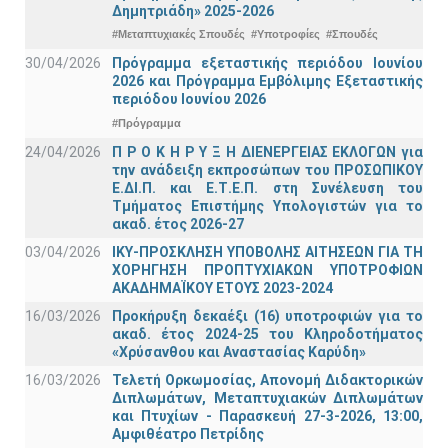
Δημητριάδη» 2025-2026
#Μεταπτυχιακές Σπουδές
#Υποτροφίες
#Σπουδές
30/04/2026
Πρόγραμμα εξεταστικής περιόδου Ιουνίου
2026 και Πρόγραμμα Εμβόλιμης Εξεταστικής
περιόδου Ιουνίου 2026
#Πρόγραμμα
24/04/2026
Π Ρ Ο Κ Η Ρ Υ Ξ Η ΔΙΕΝΕΡΓΕΙΑΣ ΕΚΛΟΓΩΝ για
την ανάδειξη εκπροσώπων του ΠΡΟΣΩΠΙΚΟΥ
Ε.ΔΙ.Π. και Ε.Τ.Ε.Π. στη Συνέλευση του
Τμήματος Επιστήμης Υπολογιστών για το
ακαδ. έτος 2026-27
03/04/2026
ΙΚΥ-ΠΡΟΣΚΛΗΣΗ ΥΠΟΒΟΛΗΣ ΑΙΤΗΣΕΩΝ ΓΙΑ ΤΗ
ΧΟΡΗΓΗΣΗ ΠΡΟΠΤΥΧΙΑΚΩΝ ΥΠΟΤΡΟΦΙΩΝ
ΑΚΑΔΗΜΑΪΚΟΥ ΕΤΟΥΣ 2023-2024
16/03/2026
Προκήρυξη δεκαέξι (16) υποτροφιών για το
ακαδ. έτος 2024-25 του Κληροδοτήματος
«Χρύσανθου και Αναστασίας Καρύδη»
16/03/2026
Τελετή Ορκωμοσίας, Απονομή Διδακτορικών
Διπλωμάτων, Μεταπτυχιακών Διπλωμάτων
και Πτυχίων - Παρασκευή 27-3-2026, 13:00,
Αμφιθέατρο Πετρίδης