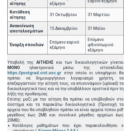
Εαρινό εξάμηνο
αίτησης
εξάμηνο
Κατάθεση
31 Οκτωβρίου
31 Μαρτίου
αίτησης
Ανακοίνωση
15 Δεκεμβρίου
31 Μαΐου
αποτελεσμάτων
Επόμενο
Επόμενο εαρινό
Έναρξη σπουδών
φθινοπωρινό
εξάμηνο
εξάμηνο
Υποβολή της
ΑΙΤΗΣΗΣ
και των δικαιολογητικών γίνεται
MONO
ηλεκτρονικά μέσω της ιστοσελίδας
https://postgrad.cict.uoc.gr
στην οποία οι υποψήφιοι θα
πρέπει να δημιουργήσουν λογαριασμό χρήστη, να
επεξεργαστούν την αίτησή τους, να επισυνάψουν (upload) τα
δικαιολογητικά τους και να την υποβάλλουν οριστικά πριν τη
λήξη της προθεσμίας.
Επίσης μαζί με την αίτηση θα πρέπει να υποβληθούν στο
σύστημα και τα παρακάτω δικαιολογητικά: (Προσοχή τα
αρχεία που θα υποβληθούν πρέπει να είναι αρχεία τύπου pdf
μεγέθους έως 2ΜΒ και συνολικό μέγεθος αρχείων έως
20ΜΒ):
Κατάλογος μαθημάτων που έχει παρακολουθήσει ο
υποψήφιος (
Αίτηση Μέρος 2 ΔΔ
)