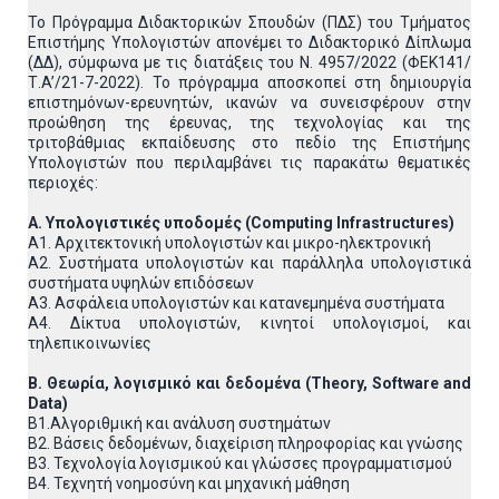
Το Πρόγραμμα Διδακτορικών Σπουδών (ΠΔΣ) του Τμήματος
Επιστήμης Υπολογιστών απονέμει το Διδακτορικό Δίπλωμα
(ΔΔ), σύμφωνα με τις διατάξεις του Ν. 4957/2022 (ΦΕΚ141/
Τ.A’/21-7-2022). Το πρόγραμμα αποσκοπεί στη δημιουργία
επιστημόνων-ερευνητών, ικανών να συνεισφέρουν στην
προώθηση της έρευνας, της τεχνολογίας και της
τριτοβάθμιας εκπαίδευσης στο πεδίο της Επιστήμης
Υπολογιστών που περιλαμβάνει τις παρακάτω θεματικές
περιοχές:
Α. Υπολογιστικές υποδομές (Computing Infrastructures)
Α1. Αρχιτεκτονική υπολογιστών και μικρο-ηλεκτρονική
Α2. Συστήματα υπολογιστών και παράλληλα υπολογιστικά
συστήματα υψηλών επιδόσεων
Α3. Ασφάλεια υπολογιστών και κατανεμημένα συστήματα
Α4. Δίκτυα υπολογιστών, κινητοί υπολογισμοί, και
τηλεπικοινωνίες
Β. Θεωρία, λογισμικό και δεδομένα (Theory, Software and
Data)
Β1.Αλγοριθμική και ανάλυση συστημάτων
Β2. Βάσεις δεδομένων, διαχείριση πληροφορίας και γνώσης
Β3. Τεχνολογία λογισμικού και γλώσσες προγραμματισμού
Β4. Τεχνητή νοημοσύνη και μηχανική μάθηση