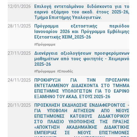
12/01/2026
Επιλογή εντεταλμένου διδάσκοντα για το
εαρινό εξάμηνο του ακαδ. έτους 2025-26,
Τμήμα Επιστήμης Υπολογιστών.
28/11/2025
Πρόγραμμα εξεταστικής περιόδου
Ιανουαρίου 2026 και Πρόγραμμα Εμβόλιμης
Εξεταστικής ΧΕΙΜ_2025-26
#Πρόγραμμα
27/11/2025
Διενέργεια αξιολογήσεων προσφερόμενων
μαθημάτων από τους φοιτητές - Χειμερινό
2025-26
#Πρόγραμμα
#Σπουδές
24/11/2025
ΠΡΟΚΗΡΥΞΗ ΓΙΑ ΤΗΝ ΠΡΟΣΛΗΨΗ
ΕΝΤΕΤΑΛΜΕΝΟΥ ΔΙΔΑΣΚΟΝΤΑ ΣΤΟ ΤΜΗΜΑ
ΕΠΙΣΤΗΜΗΣ ΥΠΟΛΟΓΙΣΤΩΝ ΓΙΑ ΤΟ ΕΑΡΙΝΟ
ΕΞΑΜΗΝΟ ΤΟΥ ΑΚΑΔ. ΕΤΟΥΣ 2025-26
20/11/2025
ΠΡΟΣΚΛΗΣΗ ΕΚΔΗΛΩΣΗΣ ΕΝΔΙΑΦΕΡΟΝΤΟΣ -
ΓΙΑ ΥΠΟΒΟΛΗ ΑΙΤΗΣΕΩΝ ΑΠΟ ΝΕΟΥΣ
ΕΠΙΣΤΗΜΟΝΕΣ ΚΑΤΟΧΟΥΣ ΔΙΔΑΚΤΟΡΙΚΟΥ
ΣΤΟ ΠΛΑΙΣΙΟ ΥΛΟΠΟΙΗΣΗΣ ΤΗΣ ΠΡΑΞΗΣ
«ΑΠΟΚΤΗΣΗ ΑΚΑΔΗΜΑΪΚΗΣ ΔΙΔΑΚΤΙΚΗΣ
ΕΜΠΕΙΡΙΑΣ ΣΕ ΝΕΟΥΣ ΕΠΙΣΤΗΜΟΝΕΣ