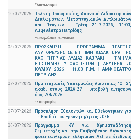
#Διαγωνισμοί
10/07/2026
Τελετή Ορκωμοσίας, Απονομή Διδακτορικών
Διπλωμάτων, Μεταπτυχιακών Διπλωμάτων
και Πτυχίων - Τρίτη 21-7-2026, 11:00,
Αμφιθέατρο Πετρίδης
#Εκδηλώσεις
#Σπουδές
08/07/2026
ΠΡΟΣΚΛΗΣΗ - ΠΡΟΓΡΑΜΜΑ ΤΕΛΕΤΗΣ
ΑΝΑΓΟΡΕΥΣΗΣ ΣΕ ΕΠΙΤΙΜΗ ΔΙΔΑΚΤΟΡΑ ΤΗΣ
ΚΑΘΗΓΗΤΡΙΑΣ ΛΥΔΙΑΣ ΚΑΒΡΑΚΗ - ΤΜΗΜΑ
ΕΠΙΣΤΗΜΗΣ ΥΠΟΛΟΓΙΣΤΩΝ | ΔΕΥΤΕΡΑ 20
ΙΟΥΛΙΟΥ 2026 - 11.00 Π.Μ. | ΑΜΦΙΘΕΑΤΡΟ
ΠΕΤΡΙΔΗΣ
07/07/2026
Προπτυχιακές Υποτροφίες Αριστείας "OTS",
ακαδ. έτους 2026-27 - υποβολή αιτήσεων
έως 7/8/2026
#Υποτροφίες
07/07/2026
Πρόσκληση Εθελοντών και Εθελοντριών για
τη Βραδιά του Ερευνητή/τριας 2026
06/07/2026
Πρόγραμμα ΙΚΥ για Χρηματοδότηση
Συμμετοχής και την Επιβράβευση Διάκρισης
φοιτητών/τριών Ελληνικών ΑΕΙ σε διεθνείς