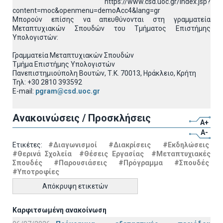
https://www.csd.uoc.gr/index.jsp?
content=moc&openmenu=demoAcc4&lang=gr
Μπορούν επίσης να απευθύνονται στη γραμματεία
Μεταπτυχιακών Σπουδών του Τμήματος Επιστήμης
Υπολογιστών:
Γραμματεία Μεταπτυχιακών Σπουδών
Τμήμα Επιστήμης Υπολογιστών
Πανεπιστημιούπολη Βουτών, Τ.Κ. 70013, Ηράκλειο, Κρήτη
Τηλ: +30 2810 393592
E-mail:
pgram@csd.uoc.gr
Ανακοινώσεις / Προσκλήσεις
A+
A-
Ετικέτες:
#Διαγωνισμοί
#Διακρίσεις
#Εκδηλώσεις
#Θερινά Σχολεία
#Θέσεις Εργασίας
#Μεταπτυχιακές
Σπουδές
#Παρουσιάσεις
#Πρόγραμμα
#Σπουδές
#Υποτροφίες
Απόκρυψη ετικετών
Καρφιτσωμένη ανακοίνωση