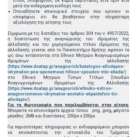
στους υποψηφίους σε καμία περίπτωση, είτε πριν είτε
μετά την ενδεχόμενη εισδοχή τους.
Οποιαδήποτε επικουρικά στοιχεία που κρίνουν οι
υποψήφιοι ότι θα βοηθήσουν στην πληρέστερη
αξιολόγηση της αίτησης τους.
Σύμφωνα με τις διατάξεις του άρθρου 304 του ν. 4957/2022,
η διαπίστωση της αναγνώρισης του ιδρύματος της
αλλοδαπής και του χορηγούμενου τίτλου ιδρύματος της
αλλοδαπής γίνεται από το Πανεπιστήμιο Κρήτης εφόσον τα
ως άνω εντάσσονται στο Εθνικό Μητρώο Αναγνωρισμένων
Ιδρυμάτων της αλλοδαπής
(
https://www.doatap.gr/anagnorish/katalogos-allodapon-
idrymaton-pou-aponemoun-titlous-spoudon-stin-ellada/
)
στο Εθνικό Μητρώο Τύπων Τίτλων Σπουδών
Αναγνωρισμένων Ιδρυμάτων της Αλλοδαπής
(
https://www.doatap.gr/anagnorish/ethniko-mitroo-
anagnorismenon-idrymaton-anotatis-ekpaidefsis-tis-
allodapis/
).
Για τη Φωτογραφία που περιλαμβάνεται στην αίτηση:
Μπορείτε να επισυνάψετε αρχεία τύπου: .png, .jpeg
, μ
έγιστο
μέγεθος: 2MB και διαστάσεις: 200px x 200px
Για περισσότερες πληροφορίες οι ενδιαφερόμενοι μπορούν
να επισκέπτονται την ιστοσελίδα του Τμήματος