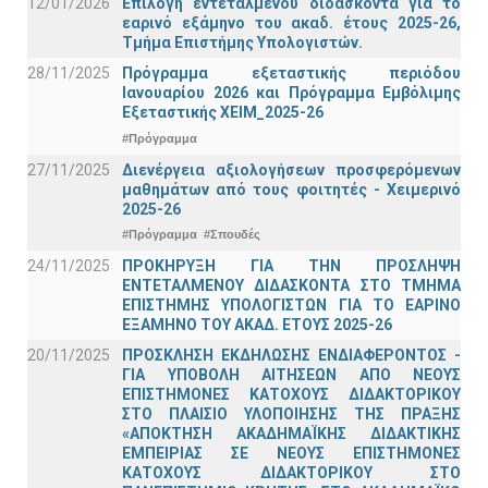
12/01/2026
Επιλογή εντεταλμένου διδάσκοντα για το
εαρινό εξάμηνο του ακαδ. έτους 2025-26,
Τμήμα Επιστήμης Υπολογιστών.
28/11/2025
Πρόγραμμα εξεταστικής περιόδου
Ιανουαρίου 2026 και Πρόγραμμα Εμβόλιμης
Εξεταστικής ΧΕΙΜ_2025-26
#Πρόγραμμα
27/11/2025
Διενέργεια αξιολογήσεων προσφερόμενων
μαθημάτων από τους φοιτητές - Χειμερινό
2025-26
#Πρόγραμμα
#Σπουδές
24/11/2025
ΠΡΟΚΗΡΥΞΗ ΓΙΑ ΤΗΝ ΠΡΟΣΛΗΨΗ
ΕΝΤΕΤΑΛΜΕΝΟΥ ΔΙΔΑΣΚΟΝΤΑ ΣΤΟ ΤΜΗΜΑ
ΕΠΙΣΤΗΜΗΣ ΥΠΟΛΟΓΙΣΤΩΝ ΓΙΑ ΤΟ ΕΑΡΙΝΟ
ΕΞΑΜΗΝΟ ΤΟΥ ΑΚΑΔ. ΕΤΟΥΣ 2025-26
20/11/2025
ΠΡΟΣΚΛΗΣΗ ΕΚΔΗΛΩΣΗΣ ΕΝΔΙΑΦΕΡΟΝΤΟΣ -
ΓΙΑ ΥΠΟΒΟΛΗ ΑΙΤΗΣΕΩΝ ΑΠΟ ΝΕΟΥΣ
ΕΠΙΣΤΗΜΟΝΕΣ ΚΑΤΟΧΟΥΣ ΔΙΔΑΚΤΟΡΙΚΟΥ
ΣΤΟ ΠΛΑΙΣΙΟ ΥΛΟΠΟΙΗΣΗΣ ΤΗΣ ΠΡΑΞΗΣ
«ΑΠΟΚΤΗΣΗ ΑΚΑΔΗΜΑΪΚΗΣ ΔΙΔΑΚΤΙΚΗΣ
ΕΜΠΕΙΡΙΑΣ ΣΕ ΝΕΟΥΣ ΕΠΙΣΤΗΜΟΝΕΣ
ΚΑΤΟΧΟΥΣ ΔΙΔΑΚΤΟΡΙΚΟΥ ΣΤΟ