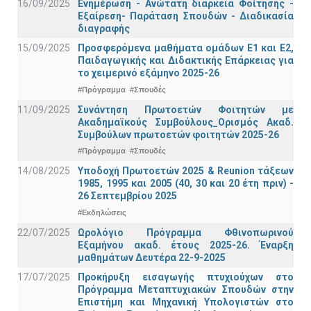
16/09/2025
Ενημέρωση - Ανώτατη διάρκεια Φοίτησης -
Εξαίρεση- Παράταση Σπουδών - Διαδικασία
διαγραφής
15/09/2025
Προσφερόμενα μαθήματα ομάδων Ε1 και Ε2,
Παιδαγωγικής και Διδακτικής Επάρκειας για
το χειμερινό εξάμηνο 2025-26
#Πρόγραμμα
#Σπουδές
11/09/2025
Συνάντηση Πρωτοετών Φοιτητών με
Ακαδημαϊκούς Συμβούλους_Ορισμός Ακαδ.
Συμβούλων πρωτοετών φοιτητών 2025-26
#Πρόγραμμα
#Σπουδές
14/08/2025
Υποδοχή Πρωτοετών 2025 & Reunion τάξεων
1985, 1995 και 2005 (40, 30 και 20 έτη πριν) -
26 Σεπτεμβρίου 2025
#Εκδηλώσεις
22/07/2025
Ωρολόγιο Πρόγραμμα Φθινοπωρινού
Εξαμήνου ακαδ. έτους 2025-26. Έναρξη
μαθημάτων Δευτέρα 22-9-2025
17/07/2025
Προκήρυξη εισαγωγής πτυχιούχων στo
Πρόγραμμα Μεταπτυχιακών Σπουδών στην
Επιστήμη και Μηχανική Υπολογιστών στο