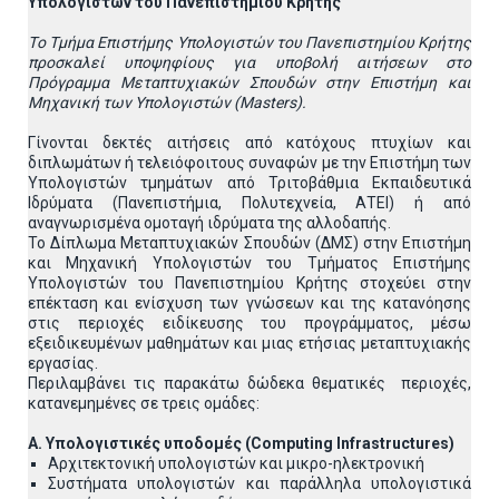
Υπολογιστών του Πανεπιστημίου Κρήτης
T
ο Tμήμα Επιστήμης Υπολογιστών του Πανεπιστημίου Κρήτης
προσκαλεί υποψηφίους για υποβολή αιτήσεων
στο
Πρόγραμμα Μεταπτυχιακών Σπουδών στην Επιστήμη και
Μηχανική των Υπολογιστών (Masters).
Γίνονται δεκτές αιτήσεις από κατόχους πτυχίων και
διπλωμάτων ή τελειόφοιτους συναφών με την Επιστήμη των
Υπολογιστών τμημάτων από Τριτοβάθμια Εκπαιδευτικά
Ιδρύματα (Πανεπιστήμια, Πολυτεχνεία, ΑΤΕΙ) ή από
αναγνωρισμένα ομοταγή ιδρύματα της αλλοδαπής.
To Δίπλωμα Μεταπτυχιακών Σπουδών (ΔΜΣ) στην Επιστήμη
και Μηχανική Υπολογιστών του Τμήματος Επιστήμης
Υπολογιστών του Πανεπιστημίου Κρήτης στοχεύει στην
επέκταση και ενίσχυση των γνώσεων και της κατανόησης
στις περιοχές ειδίκευσης του προγράμματος, μέσω
εξειδικευμένων μαθημάτων και μιας ετήσιας μεταπτυχιακής
εργασίας.
Περιλαμβάνει τις παρακάτω δώδεκα θεματικές περιοχές,
κατανεμημένες σε τρεις ομάδες:
Α. Υπολογιστικές υποδομές (Computing Infrastructures)
Αρχιτεκτονική υπολογιστών και μικρο-ηλεκτρονική
Συστήματα υπολογιστών και παράλληλα υπολογιστικά