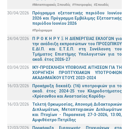
#Μεταπτυχιακές Σπουδές
#Υποτροφίες
#Σπουδές
30/04/2026
Πρόγραμμα εξεταστικής περιόδου Ιουνίου
2026 και Πρόγραμμα Εμβόλιμης Εξεταστικής
περιόδου Ιουνίου 2026
#Πρόγραμμα
24/04/2026
Π Ρ Ο Κ Η Ρ Υ Ξ Η ΔΙΕΝΕΡΓΕΙΑΣ ΕΚΛΟΓΩΝ για
την ανάδειξη εκπροσώπων του ΠΡΟΣΩΠΙΚΟΥ
Ε.ΔΙ.Π. και Ε.Τ.Ε.Π. στη Συνέλευση του
Τμήματος Επιστήμης Υπολογιστών για το
ακαδ. έτος 2026-27
03/04/2026
ΙΚΥ-ΠΡΟΣΚΛΗΣΗ ΥΠΟΒΟΛΗΣ ΑΙΤΗΣΕΩΝ ΓΙΑ ΤΗ
ΧΟΡΗΓΗΣΗ ΠΡΟΠΤΥΧΙΑΚΩΝ ΥΠΟΤΡΟΦΙΩΝ
ΑΚΑΔΗΜΑΪΚΟΥ ΕΤΟΥΣ 2023-2024
16/03/2026
Προκήρυξη δεκαέξι (16) υποτροφιών για το
ακαδ. έτος 2024-25 του Κληροδοτήματος
«Χρύσανθου και Αναστασίας Καρύδη»
16/03/2026
Τελετή Ορκωμοσίας, Απονομή Διδακτορικών
Διπλωμάτων, Μεταπτυχιακών Διπλωμάτων
και Πτυχίων - Παρασκευή 27-3-2026, 13:00,
Αμφιθέατρο Πετρίδης
12/03/2026
Προκήρυξη Εισαγωγής Πτυχιούχων στο