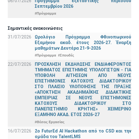
06/07/2026
Πρόγραμμα εξεταστικής περιόδου
Σεπτεμβρίου 2026
#Πρόγραμμα
Σημαντικές ανακοινώσεις
31/07/2026
Ωρολόγιο Πρόγραμμα Φθινοπωρινού
Εξαμήνου ακαδ. έτους 2026-27. Έναρξη
μαθημάτων Δευτέρα 21-9-2026
#Πρόγραμμα
#Σπουδές
22/07/2026
ΠΡΟΣΚΛΗΣΗ ΕΚΔΗΛΩΣΗΣ ΕΝΔΙΑΦΕΡΟΝΤΟΣ
ΤΜΗΜΑΤΟΣ ΕΠΙΣΤΗΜΗΣ ΥΠΟΛΟΓΙΣΤΩΝ - ΓΙΑ
ΥΠΟΒΟΛΗ ΑΙΤΗΣΕΩΝ ΑΠΟ ΝΕΟΥΣ
ΕΠΙΣΤΗΜΟΝΕΣ ΚΑΤΟΧΟΥΣ ΔΙΔΑΚΤΟΡΙΚΟΥ
ΣΤΟ ΠΛΑΙΣΙΟ ΥΛΟΠΟΙΗΣΗΣ ΤΗΣ ΠΡΑΞΗΣ
«ΑΠΟΚΤΗΣΗ ΑΚΑΔΗΜΑΪΚΗΣ ΔΙΔΑΚΤΙΚΗΣ
ΕΜΠΕΙΡΙΑΣ ΣΕ ΝΕΟΥΣ ΕΠΙΣΤΗΜΟΝΕΣ
ΚΑΤΟΧΟΥΣ ΔΙΔΑΚΤΟΡΙΚΟΥ ΣΤΟ
ΠΑΝΕΠΙΣΤΗΜΙΟ ΚΡΗΤΗΣ» ΧΕΙΜΕΡΙΝΟ
ΕΞΑΜΗΝΟ ΑΚΑΔ. ΕΤΟΣ 2026-27
#Θέσεις Εργασίας
16/07/2026
2o FuturEd AI Hackathon από το CSD και την
ομάδα του TalentLMS