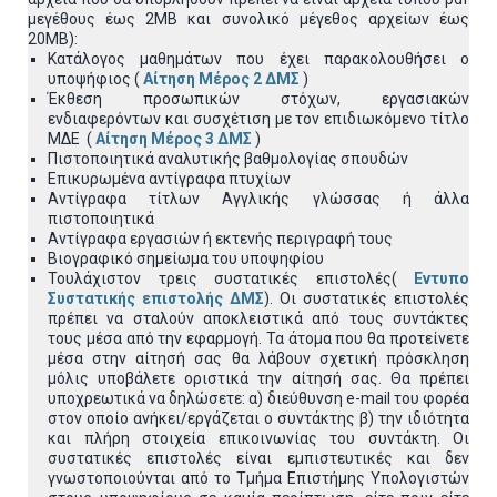
μεγέθους έως 2ΜΒ και συνολικό μέγεθος αρχείων έως
20ΜΒ):
Κατάλογος μαθημάτων που έχει παρακολουθήσει ο
υποψήφιος (
Αίτηση Μέρος 2 ΔΜΣ
)
Έκθεση προσωπικών στόχων, εργασιακών
ενδιαφερόντων και συσχέτιση με τον επιδιωκόμενο τίτλο
ΜΔΕ (
Αίτηση Μέρος 3 ΔΜΣ
)
Πιστοποιητικά αναλυτικής βαθμολογίας σπουδών
Επικυρωμένα αντίγραφα πτυχίων
Αντίγραφα τίτλων Αγγλικής γλώσσας ή άλλα
πιστοποιητικά
Αντίγραφα εργασιών ή εκτενής περιγραφή τους
Βιογραφικό σημείωμα του υποψηφίου
Τουλάχιστον τρεις συστατικές επιστολές(
Εντυπο
Συστατικής επιστολής ΔΜΣ
). Οι συστατικές επιστολές
πρέπει να σταλούν αποκλειστικά από τους συντάκτες
τους μέσα από την εφαρμογή. Τα άτομα που θα προτείνετε
μέσα στην αίτησή σας θα λάβουν σχετική πρόσκληση
μόλις υποβάλετε οριστικά την αίτησή σας. Θα πρέπει
υποχρεωτικά να δηλώσετε: α) διεύθυνση e-mail του φορέα
στον οποίο ανήκει/εργάζεται ο συντάκτης β) την ιδιότητα
και πλήρη στοιχεία επικοινωνίας του συντάκτη. Οι
συστατικές επιστολές είναι εμπιστευτικές και δεν
γνωστοποιούνται από το Τμήμα Επιστήμης Υπολογιστών