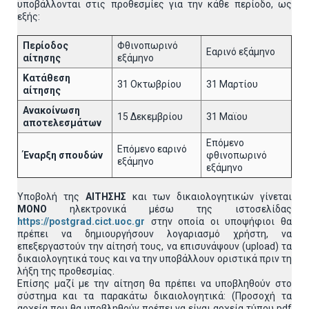
υποβάλλονται στις προθεσμίες για την κάθε περίοδο, ως
εξής:
Περίοδος
Φθινοπωρινό
Εαρινό εξάμηνο
αίτησης
εξάμηνο
Κατάθεση
31 Οκτωβρίου
31 Μαρτίου
αίτησης
Ανακοίνωση
15 Δεκεμβρίου
31 Μαϊου
αποτελεσμάτων
Επόμενο
Επόμενο εαρινό
Έναρξη σπουδών
φθινοπωρινό
εξάμηνο
εξάμηνο
Υποβολή της
ΑΙΤΗΣΗΣ
και των δικαιολογητικών γίνεται
MONO
ηλεκτρονικά μέσω της ιστοσελίδας
https://postgrad.cict.uoc.gr
στην οποία οι υποψήφιοι θα
πρέπει να δημιουργήσουν λογαριασμό χρήστη, να
επεξεργαστούν την αίτησή τους, να επισυνάψουν (upload) τα
δικαιολογητικά τους και να την υποβάλλουν οριστικά πριν τη
λήξη της προθεσμίας.
Επίσης μαζί με την αίτηση θα πρέπει να υποβληθούν στο
σύστημα και τα παρακάτω δικαιολογητικά: (Προσοχή τα
αρχεία που θα υποβληθούν πρέπει να είναι αρχεία τύπου pdf