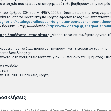
 στοιχεία που κρίνουν οι υποψήφιοι ότι θα βοηθήσουν στην πληρέσ
ς του άρθρου 304 του ν. 4957/2022, η διαπίστωση της αναγνώρισ
 γίνεται από το Πανεπιστήμιο Κρήτης εφόσον τα ως άνω εντάσσοντ
nagnorish/katalogos-allodapon-idrymaton-pou-aponemoun-titlous-
 Ιδρυμάτων της Αλλοδαπής (
https://www.doatap.gr/anagnorish/et
περιλαμβάνεται στην αίτηση:
Μπορείτε να επισυνάψετε αρχεία τύπ
φορίες οι ενδιαφερόμενοι μπορούν να επισκέπτονται την ιστ
demoAcc4&lang=gr
ύνονται στη γραμματεία Μεταπτυχιακών Σπουδών του Τμήματος Επι
ών Σπουδών
ιστών
, Τ.Κ. 70013, Ηράκλειο, Κρήτη
r
ροσκλήσεις
#Διακρίσεις
#Εκδηλώσεις
#Θερινά Σχολεία
#Θέσεις Εργασία