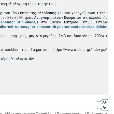
τερη αξιολόγηση της αίτησης τους.
ης του ιδρύματος της αλλοδαπής και του χορηγούμενου τίτλου
αι στο Εθνικό Μητρώο Αναγνωρισμένων Ιδρυμάτων της αλλοδαπής
spoudon-stin-ellada/
) στο Εθνικό Μητρώο Τύπων Τίτλων
hniko-mitroo-anagnorismenon-idrymaton-anotatis-ekpaidefsis-
ου: .png, .jpeg
, μ
έγιστο μέγεθος: 2MB και διαστάσεις: 200px x
οσελίδα του Τμήματος https://www.csd.uoc.gr/index.jsp?
στήμης Υπολογιστών:
A+
A-
ς
#Μεταπτυχιακές Σπουδές
#Παρουσιάσεις
#Πρόγραμμα