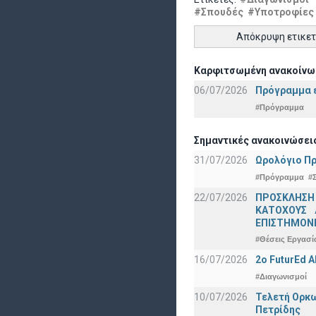
#Σπουδές
#Υποτροφίες
Απόκρυψη ετικε
Καρφιτσωμένη ανακοίνω
06/07/2026
Πρόγραμμα ε
#Πρόγραμμα
Σημαντικές ανακοινώσει
31/07/2026
Ωρολόγιο Πρ
#Πρόγραμμα
#
22/07/2026
ΠΡΟΣΚΛΗΣΗ
ΚΑΤΟΧΟΥΣ 
ΕΠΙΣΤΗΜΟΝΕ
#Θέσεις Εργασί
16/07/2026
2o FuturEd 
#Διαγωνισμοί
10/07/2026
Τελετή Ορκω
Πετρίδης