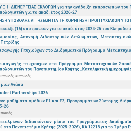
 Υ Ξ Η ΔΙΕΝΕΡΓΕΙΑΣ ΕΚΛΟΓΩΝ για την ανάδειξη εκπροσώπων του Π
πολογιστών για το ακαδ. έτος 2026-27
ΗΣΗ ΥΠΟΒΟΛΗΣ ΑΙΤΗΣΕΩΝ ΓΙΑ ΤΗ ΧΟΡΗΓΗΣΗ ΠΡΟΠΤΥΧΙΑΚΩΝ ΥΠΟ
εκαέξι (16) υποτροφιών για το ακαδ. έτος 2024-25 του Κληροδο
ωμοσίας, Απονομή Διδακτορικών Διπλωμάτων, Μεταπτυχιακών
 Πετρίδης
ισαγωγής Πτυχιούχων στο Διιδρυματικό Πρόγραμμα Μεταπτυχιακ
εισαγωγής πτυχιούχων στo Πρόγραμμα Μεταπτυχιακών Σπουδ
πολογιστών του Πανεπιστημίου Κρήτης _Καταληκτική ημερομηνία
 Σπουδές
#Σπουδές
 μιαν Ανάσα
udent Partnerships 2026
α μαθήματα ομάδων Ε1 και Ε2, Προγραμμάτων Σύντομης Διάρκει
5-26
Σπουδές
τεταλμένων διδασκόντων μέσω του Προγράμματος Ακαδημαϊκή
ύ στο Πανεπιστήμιο Κρήτης (2025-2026), ΚΑ 12218 για το Τμήμα 