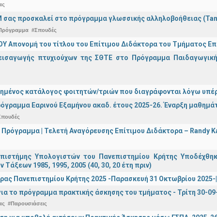
ας
 σας προσκαλεί στο πρόγραμμα γλωσσικής αλληλοβοήθειας (Ta
Πρόγραμμα
#Σπουδές
Υ Απονομή του τίτλου του Επίτιμου Διδάκτορα του Τμήματος Επι
εισαγωγής πτυχιούχων της ΣΘΤΕ στο Πρόγραμμα Παιδαγωγικής
ημένος κατάλογος φοιτητών/τριών που διαγράφονται λόγω υπέρ
όγραμμα Εαρινού Εξαμήνου ακαδ. έτους 2025-26. Έναρξη μαθημά
Σπουδές
 Πρόγραμμα | Τελετή Αναγόρευσης Επίτιμου Διδάκτορα – Randy 
πιστήμης Υπολογιστών του Πανεπιστημίου Κρήτης Υποδέχθη
ν Τάξεων 1985, 1995, 2005 (40, 30, 20 έτη πριν)
ρας Πανεπιστημίου Κρήτης 2025 -Παρασκευή 31 Οκτωβρίου 2025-| 
ια το πρόγραμμα πρακτικής άσκησης του τμήματος - Τρίτη 30-09
ας
#Παρουσιάσεις