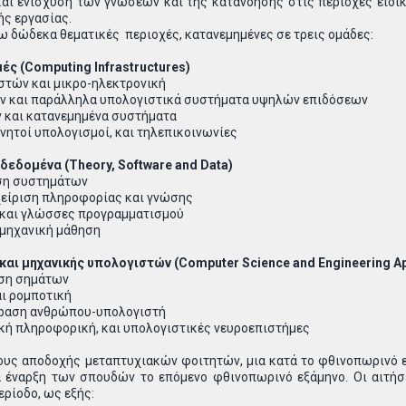
και ενίσχυση των γνώσεων και της κατανόησης στις περιοχές ειδί
ής εργασίας.
ω δώδεκα θεματικές περιοχές, κατανεμημένες σε τρεις ομάδες:
ές (Computing Infrastructures)
στών και μικρο-ηλεκτρονική
ν και παράλληλα υπολογιστικά συστήματα υψηλών επιδόσεων
 και κατανεμημένα συστήματα
νητοί υπολογισμοί, και τηλεπικοινωνίες
 δεδομένα (Theory, Software and Data)
υση συστημάτων
χείριση πληροφορίας και γνώσης
 και γλώσσες προγραμματισμού
 μηχανική μάθηση
 και μηχανικής υπολογιστών (Computer
Science
and
Engineering
Ap
υση σημάτων
αι ρομποτική
ίδραση ανθρώπου-υπολογιστή
ική πληροφορική, και υπολογιστικές νευροεπιστήμες
ους αποδοχής μεταπτυχιακών φοιτητών, μια κατά το φθινοπωρινό ε
ια έναρξη των σπουδών το επόμενο φθινοπωρινό εξάμηνο. Οι αιτή
ερίοδο, ως εξής: