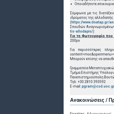
Οποιαδήποτε επικουρικά
Σύμφωνα με τις διατάξει
ιδρύματος της αλλοδαπής
(
https://www.doatap.gr/a
Σπουδών Αναγνωρισμένων
tis-allodapis/
).
Για τη Φωτογραφία που 
200px
Για περισσότερες πληρο
content=moc&openmenu=
Μπορούν επίσης να απευθ
Γραμματεία Μεταπτυχιακ
Τμήμα Επιστήμης Υπολογ
Πανεπιστημιούπολη Βουτών
Τηλ: +30 2810 393592
E-mail:
pgram@csd.uoc.g
Ανακοινώσεις / Π
Ετικέτες:
#Διαγωνισμοί