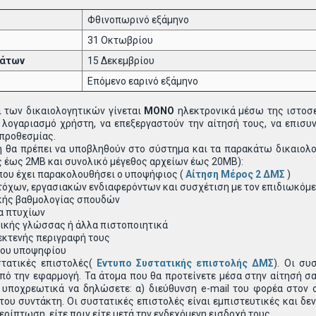
Φθινοπωρινό εξάμηνο
31 Οκτωβρίου
μάτων
15 Δεκεμβρίου
Επόμενο εαρινό εξάμηνο
 των δικαιολογητικών γίνεται
MONO
ηλεκτρονικά μέσω της ιστοσ
λογαριασμό χρήστη, να επεξεργαστούν την αίτησή τους, να επισυν
 προθεσμίας.
η θα πρέπει να υποβληθούν στο σύστημα και τα παρακάτω δικαιολο
ς έως 2ΜΒ και συνολικό μέγεθος αρχείων έως 20ΜΒ):
ου έχει παρακολουθήσει ο υποψήφιος (
Αίτηση Μέρος 2 ΔΜΣ
)
χων, εργασιακών ενδιαφερόντων και συσχέτιση με τον επιδιωκόμε
ικής βαθμολογίας σπουδών
α πτυχίων
ικής γλώσσας ή άλλα πιστοποιητικά
εκτενής περιγραφή τους
του υποψηφίου
στατικές επιστολές(
Εντυπο Συστατικής επιστολής ΔΜΣ
). Οι συ
πό την εφαρμογή. Τα άτομα που θα προτείνετε μέσα στην αίτησή σ
 υποχρεωτικά να δηλώσετε: α) διεύθυνση e-mail του φορέα στον ο
 του συντάκτη. Οι συστατικές επιστολές είναι εμπιστευτικές και 
ρίπτωση, είτε πριν είτε μετά την ενδεχόμενη εισδοχή τους.