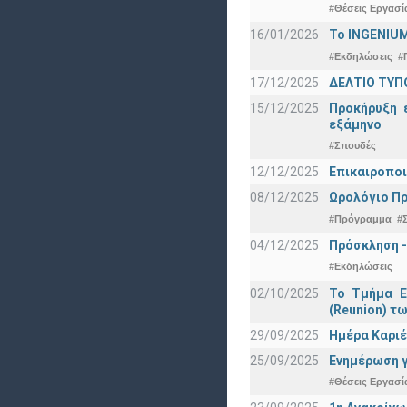
#Θέσεις Εργασί
16/01/2026
Το INGENIUM
#Εκδηλώσεις
#
17/12/2025
ΔΕΛΤΙΟ ΤΥΠΟ
15/12/2025
Προκήρυξη 
εξάμηνο
#Σπουδές
12/12/2025
Επικαιροποι
08/12/2025
Ωρολόγιο Πρ
#Πρόγραμμα
#
04/12/2025
Πρόσκληση -
#Εκδηλώσεις
02/10/2025
Το Τμήμα Ε
(Reunion) τω
29/09/2025
Ημέρα Καριέ
25/09/2025
Ενημέρωση γ
#Θέσεις Εργασί