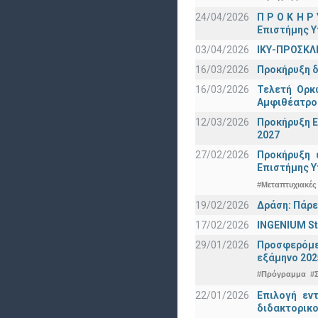
24/04/2026
Π Ρ Ο Κ Η Ρ
Επιστήμης Υ
03/04/2026
ΙΚΥ-ΠΡΟΣΚΛ
16/03/2026
Προκήρυξη δ
16/03/2026
Τελετή Ορκ
Αμφιθέατρο
12/03/2026
Προκήρυξη Ε
2027
27/02/2026
Προκήρυξη 
Eπιστήμης Υ
#Μεταπτυχιακές
19/02/2026
Δράση: Πάρε
17/02/2026
INGENIUM St
29/01/2026
Προσφερόμεν
εξάμηνο 202
#Πρόγραμμα
#
22/01/2026
Επιλογή εν
διδακτορικο