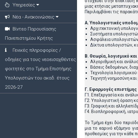
στοχεύει στην επέκταση 
Υπηρεσίες
μιας ετήσιας μεταπτυχιακ
Περιλαμβάνει τις παρακάτ
Νέα - Ανακοινώσεις
Α. Υπολογιστικές υποδομ
Αρχιτεκτονική υπολογι
Βίντεο Παρουσίασης
Συστήματα υπολογιστώ
Πανεπιστημίου Κρήτης
Ασφάλεια υπολογιστών
Δίκτυα υπολογιστών, κι
Γενικές πληροφορίες /
Β. Θεωρία, λογισμικό και
οδηγίες για τους νεοεισαχθέντες
Αλγοριθμική και ανάλ
Βάσεις δεδομένων, δια
φοιτητές στο Τμήμα Επιστήμης
Τεχνολογία λογισμικού
Υπολογιστών του ακαδ. έτους
Τεχνητή νοημοσύνη και
2026-27
Γ. Εφαρμογές επιστήμης
Γ1. Επεξεργασία και ανάλ
Γ2. Υπολογιστική όραση κ
Γ3. Γραφική και αλληλεπ
Γ4. Βιοπληροφορική, ιατρ
Το Τμήμα έχει δύο περιόδ
μια το εαρινό εξάμηνο γ
προθεσμίες για την κάθε π