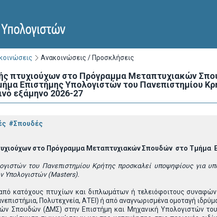
ακοινώσεις
Ανακοινώσεις / Προσκλήσεις
ής πτυχιούχων στo Πρόγραμμα Μεταπτυχιακών Σπου
ήμα Eπιστήμης Υπολογιστών του Πανεπιστημίου Κρή
ινό εξάμηνο 2026-27
ές
#Σπουδές
τυχιούχων στo Πρόγραμμα Μεταπτυχιακών Σπουδών στο Τμήμα
λογιστών του Πανεπιστημίου Κρήτης προσκαλεί υποψηφίους για υ
ν Υπολογιστών (Masters).
ς από κατόχους πτυχίων και διπλωμάτων ή τελειόφοιτους συναφώ
ανεπιστήμια, Πολυτεχνεία, ΑΤΕΙ) ή από αναγνωρισμένα ομοταγή ιδρύμ
ών Σπουδών (ΔΜΣ) στην Επιστήμη και Μηχανική Υπολογιστών του