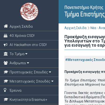
Αρχική Σελίδα
Αρχική Σελίδα
Νέα - Αν
40 Χρόνια CSD!
Προκήρυξη εισαγωγ
Υπολογιστών στο Τμ
ΑΙ Hackathon στο CSD!
για εισαγωγή το εαρ
Το Τμήμα
#Μεταπτυχιακές Σπουδ
Άνθρωποι
Προκήρυξη εισαγωγής π
Προπτυχιακές Σπουδές
T
ο Tμήμα Επιστήμης Υπο
Μεταπτυχιακές Σπουδές
Επιστήμη και Μηχανική τω
Έρευνα
Γίνονται δεκτές αιτήσει
Εκπαιδευτικά Ιδρύματα (Π
Κινητικότητα Erasmus+
To Δίπλωμα Μεταπτυχιακ