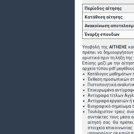
Περίοδος αίτησης
Κατάθεση αίτησης
Ανακοίνωση αποτελεσ
Έναρξη σπουδών
Υποβολή της
ΑΙΤΗΣΗΣ
και
πρέπει να δημιουργήσουν 
οριστικά πριν τη λήξη της
Επίσης μαζί με την αίτησ
αρχεία τύπου pdf μεγέθου
Κατάλογος μαθημάτων π
Έκθεση προσωπικών στό
Πιστοποιητικά αναλυτ
Επικυρωμένα αντίγραφ
Αντίγραφα τίτλων Αγγλ
Αντίγραφα εργασιών ή 
Βιογραφικό σημείωμα 
Τουλάχιστον τρεις συ
συντάκτες τους μέσα α
αίτησή σας. Θα πρέπει
στοιχεία επικοινωνίας
υποψηφίους σε καμία πε