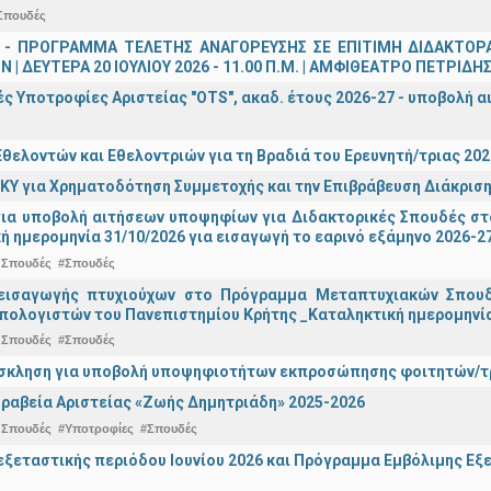
Σπουδές
 - ΠΡΟΓΡΑΜΜΑ ΤΕΛΕΤΗΣ ΑΝΑΓΟΡΕΥΣΗΣ ΣΕ ΕΠΙΤΙΜΗ ΔΙΔΑΚΤΟΡ
 | ΔΕΥΤΕΡΑ 20 ΙΟΥΛΙΟΥ 2026 - 11.00 Π.Μ. | ΑΜΦΙΘΕΑΤΡΟ ΠΕΤΡΙΔΗ
ς Υποτροφίες Αριστείας "OTS", ακαδ. έτους 2026-27 - υποβολή α
θελοντών και Εθελοντριών για τη Βραδιά του Ερευνητή/τριας 202
ΚΥ για Χρηματοδότηση Συμμετοχής και την Επιβράβευση Διάκριση
για υποβολή αιτήσεων υποψηφίων για Διδακτορικές Σπουδές στ
ή ημερομηνία 31/10/2026 για εισαγωγή το εαρινό εξάμηνο 2026-2
 Σπουδές
#Σπουδές
εισαγωγής πτυχιούχων στo Πρόγραμμα Μεταπτυχιακών Σπουδ
πολογιστών του Πανεπιστημίου Κρήτης _Καταληκτική ημερομηνία 
 Σπουδές
#Σπουδές
σκληση για υποβολή υποψηφιοτήτων εκπροσώπησης φοιτητών/τρ
ραβεία Αριστείας «Ζωής Δημητριάδη» 2025-2026
 Σπουδές
#Υποτροφίες
#Σπουδές
ξεταστικής περιόδου Ιουνίου 2026 και Πρόγραμμα Εμβόλιμης Εξε