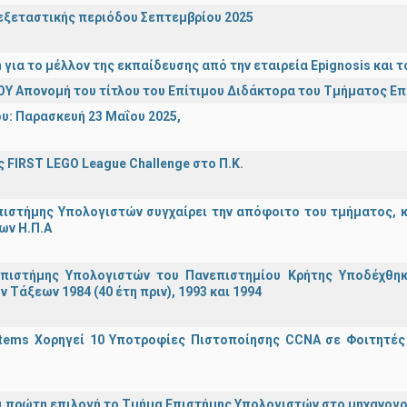
ξεταστικής περιόδου Σεπτεμβρίου 2025
n για το μέλλον της εκπαίδευσης από την εταιρεία Epignosis κα
Υ Απονομή του τίτλου του Επίτιμου Διδάκτορα του Τμήματος Ε
υ: Παρασκευή 23 Μαΐου 2025,
 FIRST LEGO League Challenge στο Π.Κ.
ιστήμης Υπολογιστών συγχαίρει την απόφοιτο του τμήματος, κα
ων Η.Π.Α
πιστήμης Υπολογιστών του Πανεπιστημίου Κρήτης Υποδέχθη
ν Τάξεων 1984 (40 έτη πριν), 1993 και 1994
stems Χορηγεί 10 Υποτροφίες Πιστοποίησης CCNA σε Φοιτητέ
ναι πρώτη επιλογή το Τμήμα Επιστήμης Υπολογιστών στο μηχανογ