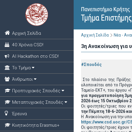
Αρχική Σελίδα
Αρχική Σελίδα
Νέα - Αν
40 Χρόνια CSD!
3η Ανακοίνωση για
ΑΙ Hackathon στο CSD!
#Σπουδές
Το Τμήμα
Άνθρωποι
Στο πλαίσιο της Πράξης 
υλοποιείται από το Πρόγρ
Ταμείο-ΕΚΤ+, του έργου 
Προπτυχιακές Σπουδές
για πραγματοποίηση 3μη
2026 έως 15 Οκτωβρίου 
Μεταπτυχιακές Σπουδές
Οι φοιτητές/τριες που ε
την
Πέμπτη 18-6-2026 και
Έρευνα
Η Ανακοίνωση για την υπ
https://www.csd.uoc.gr/C
Κινητικότητα Erasmus+
Οι φοιτητές/τριες έχουν