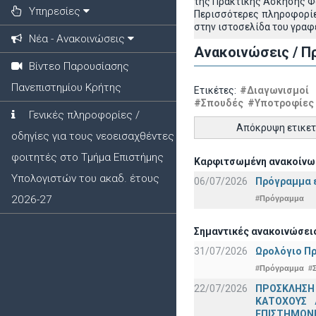
της Πρακτικής Άσκησης Φο
Υπηρεσίες
Περισσότερες πληροφορίες
στην ιστοσελίδα του γραφ
Νέα - Ανακοινώσεις
Ανακοινώσεις / Π
Βίντεο Παρουσίασης
Πανεπιστημίου Κρήτης
Ετικέτες:
#Διαγωνισμοί
#Σπουδές
#Υποτροφίες
Γενικές πληροφορίες /
Απόκρυψη ετικε
οδηγίες για τους νεοεισαχθέντες
φοιτητές στο Τμήμα Επιστήμης
Καρφιτσωμένη ανακοίνω
Υπολογιστών του ακαδ. έτους
06/07/2026
Πρόγραμμα ε
2026-27
#Πρόγραμμα
Σημαντικές ανακοινώσει
31/07/2026
Ωρολόγιο Πρ
#Πρόγραμμα
#
22/07/2026
ΠΡΟΣΚΛΗΣΗ
ΚΑΤΟΧΟΥΣ 
ΕΠΙΣΤΗΜΟΝΕ