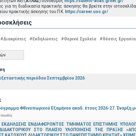
ιτητών ΑΕΙ (
ΑΤΛΑΣ
) σύνδεσμος
https://submit-atlas.grnet.gr/
 για τη διαδικασία πρακτικής άσκησης θα βρείτε στην ιστοσελίδα
είου πρακτικής άσκησης του Π.Κ.
https://career.uoc.gr/
ροσκλήσεις
#Διακρίσεις
#Εκδηλώσεις
#Θερινά Σχολεία
#Θέσεις Εργασία
τών
ση
ξεταστικής περιόδου Σεπτεμβρίου 2026
ς
όγραμμα Φθινοπωρινού Εξαμήνου ακαδ. έτους 2026-27. Έναρξη 
Σπουδές
 ΕΚΔΗΛΩΣΗΣ ΕΝΔΙΑΦΕΡΟΝΤΟΣ ΤΜΗΜΑΤΟΣ ΕΠΙΣΤΗΜΗΣ ΥΠΟΛΟΓΙ
ΔΙΔΑΚΤΟΡΙΚΟΥ ΣΤΟ ΠΛΑΙΣΙΟ ΥΛΟΠΟΙΗΣΗΣ ΤΗΣ ΠΡΑΞΗΣ «ΑΠ
Σ ΚΑΤΟΧΟΥΣ ΔΙΔΑΚΤΟΡΙΚΟΥ ΣΤΟ ΠΑΝΕΠΙΣΤΗΜΙΟ ΚΡΗΤΗΣ» ΧΕΙΜΕΡ