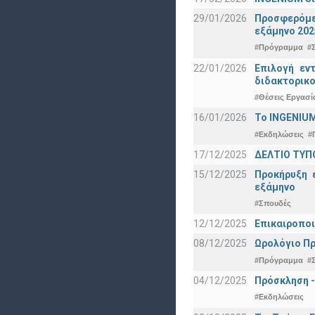
29/01/2026
Προσφερόμεν
εξάμηνο 202
#Πρόγραμμα
#
22/01/2026
Επιλογή εν
διδακτορικο
#Θέσεις Εργασί
16/01/2026
Το INGENIUM
#Εκδηλώσεις
#
17/12/2025
ΔΕΛΤΙΟ ΤΥΠΟ
15/12/2025
Προκήρυξη 
εξάμηνο
#Σπουδές
12/12/2025
Επικαιροποι
08/12/2025
Ωρολόγιο Πρ
#Πρόγραμμα
#
04/12/2025
Πρόσκληση -
#Εκδηλώσεις