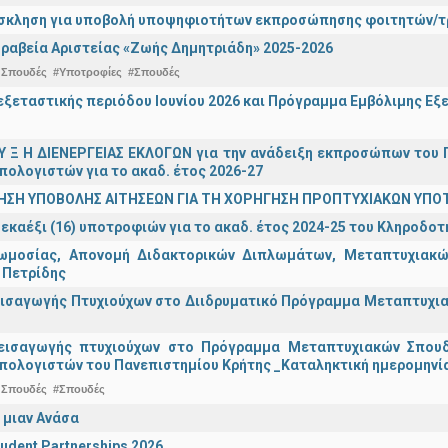
σκληση για υποβολή υποψηφιοτήτων εκπροσώπησης φοιτητών/τρ
ραβεία Αριστείας «Ζωής Δημητριάδη» 2025-2026
 Σπουδές
#Υποτροφίες
#Σπουδές
ξεταστικής περιόδου Ιουνίου 2026 και Πρόγραμμα Εμβόλιμης Εξε
 Υ Ξ Η ΔΙΕΝΕΡΓΕΙΑΣ ΕΚΛΟΓΩΝ για την ανάδειξη εκπροσώπων του Π
πολογιστών για το ακαδ. έτος 2026-27
ΗΣΗ ΥΠΟΒΟΛΗΣ ΑΙΤΗΣΕΩΝ ΓΙΑ ΤΗ ΧΟΡΗΓΗΣΗ ΠΡΟΠΤΥΧΙΑΚΩΝ ΥΠΟ
εκαέξι (16) υποτροφιών για το ακαδ. έτος 2024-25 του Κληροδο
ωμοσίας, Απονομή Διδακτορικών Διπλωμάτων, Μεταπτυχιακών
 Πετρίδης
ισαγωγής Πτυχιούχων στο Διιδρυματικό Πρόγραμμα Μεταπτυχιακ
εισαγωγής πτυχιούχων στo Πρόγραμμα Μεταπτυχιακών Σπουδ
πολογιστών του Πανεπιστημίου Κρήτης _Καταληκτική ημερομηνία
 Σπουδές
#Σπουδές
 μιαν Ανάσα
udent Partnerships 2026