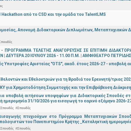
ας
AI Hackathon από το CSD και την ομάδα του TalentLMS
μοσίας, Απονομή Διδακτορικών Διπλωμάτων, Μεταπτυχιακών Διπ
Σπουδές
 - ΠΡΟΓΡΑΜΜΑ ΤΕΛΕΤΗΣ ΑΝΑΓΟΡΕΥΣΗΣ ΣΕ ΕΠΙΤΙΜΗ ΔΙΔΑΚΤΟΡ
 | ΔΕΥΤΕΡΑ 20 ΙΟΥΛΙΟΥ 2026 - 11.00 Π.Μ. | ΑΜΦΙΘΕΑΤΡΟ ΠΕΤΡΙΔΗ
ς Υποτροφίες Αριστείας "OTS", ακαδ. έτους 2026-27 - υποβολή α
θελοντών και Εθελοντριών για τη Βραδιά του Ερευνητή/τριας 202
ΚΥ για Χρηματοδότηση Συμμετοχής και την Επιβράβευση Διάκριση
για υποβολή αιτήσεων υποψηφίων για Διδακτορικές Σπουδές στ
ή ημερομηνία 31/10/2026 για εισαγωγή το εαρινό εξάμηνο 2026-2
 Σπουδές
#Σπουδές
εισαγωγής πτυχιούχων στo Πρόγραμμα Μεταπτυχιακών Σπουδ
πολογιστών του Πανεπιστημίου Κρήτης _Καταληκτική ημερομηνία 
 Σπουδές
#Σπουδές