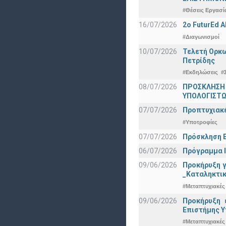
#Θέσεις Εργασί
16/07/2026
2o FuturEd 
#Διαγωνισμοί
10/07/2026
Τελετή Ορκω
Πετρίδης
#Εκδηλώσεις
#
08/07/2026
ΠΡΟΣΚΛΗΣΗ
ΥΠΟΛΟΓΙΣΤΩΝ
07/07/2026
Προπτυχιακέ
#Υποτροφίες
07/07/2026
Πρόσκληση Ε
06/07/2026
Πρόγραμμα Ι
09/06/2026
Προκήρυξη 
_Καταληκτικ
#Μεταπτυχιακές
09/06/2026
Προκήρυξη 
Eπιστήμης Υ
#Μεταπτυχιακές