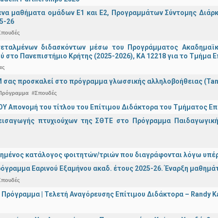
α μαθήματα ομάδων Ε1 και Ε2, Προγραμμάτων Σύντομης Διάρκει
5-26
Σπουδές
τεταλμένων διδασκόντων μέσω του Προγράμματος Ακαδημαϊκή
ύ στο Πανεπιστήμιο Κρήτης (2025-2026), ΚΑ 12218 για το Τμήμα 
ας
 σας προσκαλεί στο πρόγραμμα γλωσσικής αλληλοβοήθειας (Ta
Πρόγραμμα
#Σπουδές
Υ Απονομή του τίτλου του Επίτιμου Διδάκτορα του Τμήματος Επι
εισαγωγής πτυχιούχων της ΣΘΤΕ στο Πρόγραμμα Παιδαγωγικής
ημένος κατάλογος φοιτητών/τριών που διαγράφονται λόγω υπέρ
όγραμμα Εαρινού Εξαμήνου ακαδ. έτους 2025-26. Έναρξη μαθημά
Σπουδές
 Πρόγραμμα | Τελετή Αναγόρευσης Επίτιμου Διδάκτορα – Randy 