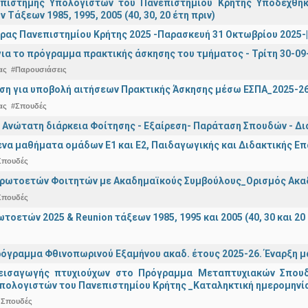
πιστήμης Υπολογιστών του Πανεπιστημίου Κρήτης Υποδέχθη
ν Τάξεων 1985, 1995, 2005 (40, 30, 20 έτη πριν)
ρας Πανεπιστημίου Κρήτης 2025 -Παρασκευή 31 Οκτωβρίου 2025-| 
ια το πρόγραμμα πρακτικής άσκησης του τμήματος - Τρίτη 30-09
ας
#Παρουσιάσεις
ση για υποβολή αιτήσεων Πρακτικής Άσκησης μέσω ΕΣΠΑ_2025-2
ας
#Σπουδές
 Ανώτατη διάρκεια Φοίτησης - Εξαίρεση- Παράταση Σπουδών - Δ
α μαθήματα ομάδων Ε1 και Ε2, Παιδαγωγικής και Διδακτικής Επά
Σπουδές
Πρωτοετών Φοιτητών με Ακαδημαϊκούς Συμβούλους_Ορισμός Ακα
Σπουδές
οετών 2025 & Reunion τάξεων 1985, 1995 και 2005 (40, 30 και 20 
όγραμμα Φθινοπωρινού Εξαμήνου ακαδ. έτους 2025-26. Έναρξη 
εισαγωγής πτυχιούχων στo Πρόγραμμα Μεταπτυχιακών Σπουδ
πολογιστών του Πανεπιστημίου Κρήτης _Καταληκτική ημερομηνία 
 Σπουδές