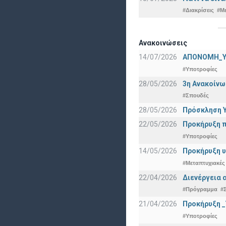
#Διακρίσεις
#Μ
Ανακοινώσεις
14/07/2026
ΑΠΟΝΟΜΗ_Υ
#Υποτροφίες
28/05/2026
3η Ανακοίνω
#Σπουδές
28/05/2026
Πρόσκληση Υ
22/05/2026
Προκήρυξη π
#Υποτροφίες
14/05/2026
Προκήρυξη υ
#Μεταπτυχιακές
22/04/2026
Διενέργεια 
#Πρόγραμμα
#
21/04/2026
Προκήρυξη _
#Υποτροφίες