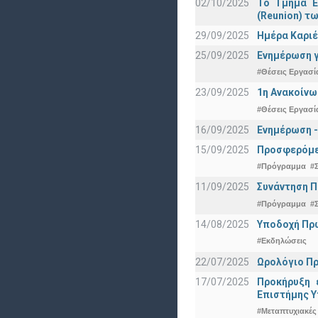
02/10/2025
Το Τμήμα Ε
(Reunion) τω
29/09/2025
Ημέρα Καριέ
25/09/2025
Ενημέρωση γ
#Θέσεις Εργασί
23/09/2025
1η Ανακοίνω
#Θέσεις Εργασί
16/09/2025
Ενημέρωση -
15/09/2025
Προσφερόμεν
#Πρόγραμμα
#
11/09/2025
Συνάντηση 
#Πρόγραμμα
#
14/08/2025
Υποδοχή Πρωτ
#Εκδηλώσεις
22/07/2025
Ωρολόγιο Πρ
17/07/2025
Προκήρυξη 
Eπιστήμης Υ
#Μεταπτυχιακές