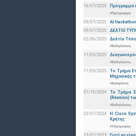
16/07/2025
Πρόγραμμα ε
#Πρόγραμμα
09/07/2025
AI Hackatho
09/07/2025
ΔΕΛΤΙΟ ΤΥΠΟ
02/06/2025
Δελτίο Τύπο
#Εκδηλώσεις
11/03/2025
Διαγωνισμός
#Εκδηλώσεις
11/03/2025
Το Τμήμα Επ
Μηχανικής τ
#Διακρίσεις
01/10/2024
Το Τμήμα Ε
(Reunion) τω
#Εκδηλώσεις
23/07/2024
Η Cisco Sy
Κρήτης
#Υποτροφίες
13/07/2023
Γιατί να εί